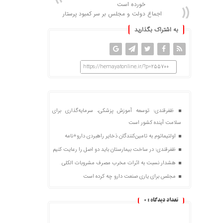
خورده است
اجماع دولت و مجلس بر سر کمبود پرستار
به اشتراک بگذارید
https://hemayatonline.ir/?p=255700
ظفرقندی: توسعه آموزش پزشکی، سرمایه‌گذاری برای
سلامت آینده کشور است
اولتیماتوم به تامین‌کنندگان ذخایر راهبردی دارو+نامه
ظفرقندی: در ساخت بیمارستان باید دو اصل را رعایت کنیم
هشدار نسبت به اثرات مخرب مصرف مشروبات الکلی
مجلس برای یاری صنعت دارو چه کرده است
تعداد دیدگاه :
0