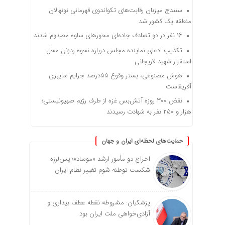
سنندج میزبان رقابت‌های تکواندوی قهرمانی نونهالان
منطقه یک کشور شد
۱۶ نفر در دو تصادف جاده‌ای محورهای ساوه مصدوم شدند
تکذیب ادعای نماینده مجلس درباره نحوه ردزنی محل
استقرار شهید لاریجانی
هوش مصنوعی، بستر وقوع 55درصد جرایم سایبری
آفریقاست
نقض ۳۰۰ روزه آتش‌بس غزه از طرف رژیم صهیونیستی؛
هزار و ۲۵۰ نفر به شهادت رسیدند
حمایت‌های لحظه‌ای ایران و جهان
اخراج دو مأمور ارشد «موساد»؛ پس‌لرزه
شکست توطئه شوم تغییر نظام ایران
پزشکیان: مشروطه نقطه عطف بیداری و
آزادی‌خواهی ملت ایران بود