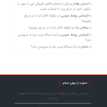
احسان وفادار
در
قبل از امضای فاکتور کفپوش این ۸ مورد را
مکتوب کنید؛ از متراژ پرت تا ضمانت نصب
کارشناس روابط عمومی
در
چگونه کانال ایتا را در سرچ
بیاوریم؟
سلطانی راد
در
چگونه کانال ایتا را در سرچ بیاوریم؟
کارشناس روابط عمومی
در
آیا دستگاه ویپ نیاز به سرویس
دارد؟
خشایار
در
آیا دستگاه ویپ نیاز به سرویس دارد؟
حمایت از جهان اسلام
پیرایش و پالایش روایات دینی، با نویسنده کتاب مشهورات
بی اعتبار