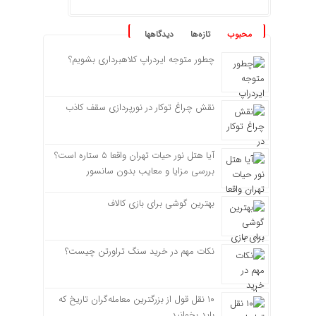
محبوب
تازه‌ها
دیدگاهها
چطور متوجه ایردراپ کلاهبرداری بشویم؟
نقش چراغ توکار در نورپردازی سقف کاذب
آیا هتل نور حیات تهران واقعا ۵ ستاره است؟
بررسی مزایا و معایب بدون سانسور
بهترین گوشی برای بازی کالاف
نکات مهم در خرید سنگ تراورتن چیست؟
۱۰ نقل قول از بزرگترین معامله‌گران تاریخ که
باید بخوانید