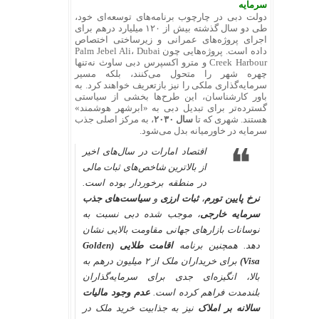
سرمایه
دولت دبی در چارچوب برنامه‌های توسعه‌ای خود،
طی دو سال گذشته بیش از ۱۲۰ میلیارد درهم برای
اجرای پروژه‌های عمرانی و زیرساختی اختصاص
داده است. پروژه‌هایی چون Palm Jebel Ali، Dubai
Creek Harbour و مترو اکسپرس دبی ساوث نه‌تنها
چهره شهر را متحول می‌کنند، بلکه مسیر
سرمایه‌گذاری ملکی را نیز بازتعریف خواهند کرد. به
باور کارشناسان، این طرح‌ها بخشی از سیاستی
گسترده‌تر برای تبدیل دبی به «ابرشهر هوشمند»
هستند. شهری که تا
سال ۲۰۳۰
، به مرکز اصلی جذب
سرمایه در خاورمیانه بدل می‌شود.
اقتصاد امارات در سال‌های اخیر
از بالاترین شاخص‌های ثبات مالی
در منطقه برخوردار بوده است.
نرخ پایین تورم
،
ثبات ارزی
و
سیاست‌های جذب
سرمایه خارجی
، موجب شده دبی نسبت به
نوسانات بازارهای جهانی مقاومت بالایی نشان
دهد. همچنین برنامه
اقامت طلایی (Golden
Visa)
برای خریداران ملک از ۲ میلیون درهم به
بالا، انگیزه‌ای جدی برای سرمایه‌گذاران
بلندمدت فراهم کرده است.
عدم وجود مالیات
سالانه بر املاک
نیز به جذابیت خرید ملک در