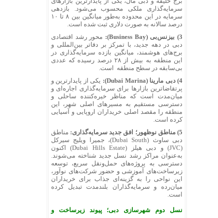
برج خلیفه و دبی مال، یکی از پایدارترین بازارهای
سرمایه‌گذاری ملکی محسوب می‌شود. بازدهی
سرمایه در این محدوده به‌طور میانگین بین ۸ تا ۱۰
درصد سالانه به صورت دلاری ثبت شده است.
3) بیزنس‌بی (Business Bay):
محور رشد اقتصادی
دبی در دهه جدید، با تمرکز بر دفاتر بین‌المللی و
برج‌های هوشمند، میانگین بازده سرمایه‌گذاری در
این منطقه به بیش از ۲۸ درصد رسیده که عددی
بی‌سابقه در سطح منطقه است.
4) دبی مارینا (Dubai Marina):
یکی از پایدارترین و
پرتقاضاترین بازارها برای سرمایه‌گذاری اجاره‌ای و
میان‌مدت است که مناظر خیره‌کننده ساحلی و
دسترسی مستقیم به مسیرهای اصلی شهر، این
منطقه را مقصد اصلی خریداران اروپایی و آسیایی
کرده است.
5) مناطق نوظهور؛ افق جدید سرمایه‌گذاری:
مناطق
دبی ساوث (Dubai South)، جمیرا ویلیج سیرکل
(JVC) و دبی هیلز (Dubai Hills Estate) اکنون
به‌عنوان مراکز رشد نسل جدید شناخته می‌شوند.
دسترسی به پروژه‌های حمل‌ونقل سریع، توسعه
زیرساخت‌های آموزشی و حضور شرکت‌های نوآور،
این نواحی را به گزینه‌ای جذاب برای خریداران
میان‌رده و سرمایه‌گذاران بلندمدت تبدیل کرده
است.
نسل دوم شهرسازی دبی؛ پیوند زیرساخت و