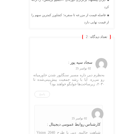
کرد
فاصله قیمت از مزرعه تا سفره؛ کشاورز کمترین سهم را
از قیمت نهایی دارد
تعداد دیدگاه :
2
سجاد سپه پور :
02 نوامبر 25
به‌نظرم دبی داره مسیر سنگاپور شدن خاورمیانه
رو می‌ره. آیا با رشد جمعیت پیش‌بینی‌شده تا
۲۰۳۰، زیرساخت‌ها جوابگو خواهند بود؟
پاسخ
02 نوامبر 25
کارشناس روابط عمومی دیجیتال :
شباهت جالبیه. دبی با طرح Vision 2040