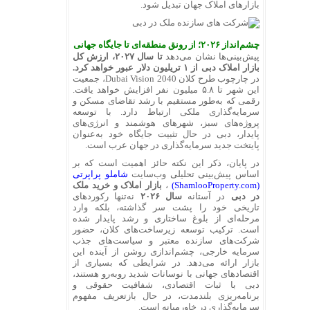
بازارهای املاک جهان تبدیل شود.
چشم‌انداز ۲۰۲۶؛ از رونق منطقه‌ای تا جایگاه جهانی
پیش‌بینی‌ها نشان می‌دهد
تا سال ۲۰۲۷، ارزش کل
بازار املاک دبی از ۱ تریلیون دلار عبور خواهد کرد.
در چارچوب طرح کلان Dubai Vision 2040، جمعیت
این شهر تا ۵.۸ میلیون نفر افزایش خواهد یافت.
رقمی که به‌طور مستقیم با رشد تقاضای مسکن و
سرمایه‌گذاری ملکی ارتباط دارد. با توسعه
پروژه‌های سبز، شهرهای هوشمند و انرژی‌های
پایدار، دبی در حال تثبیت جایگاه خود به‌عنوان
پایتخت جدید سرمایه‌گذاری در جهان عرب است.
در پایان، ذکر این نکته حائز اهمیت است که بر
اساس پیش‌بینی تحلیلی وب‌سایت
شاملو پراپرتی
(ShamlooProperty.com)
،
بازار املاک و خرید ملک
در دبی
در آستانه
سال ۲۰۲۶
نه‌تنها رکوردهای
تاریخی خود را پشت سر گذاشته، بلکه وارد
مرحله‌ای از بلوغ ساختاری و رشد پایدار شده
است. ترکیب توسعه زیرساخت‌های کلان، حضور
شرکت‌های سازنده معتبر و سیاست‌های جذب
سرمایه خارجی، چشم‌اندازی روشن از آینده این
بازار ارائه می‌دهد. در شرایطی که بسیاری از
اقتصادهای جهانی با نوسانات شدید روبه‌رو هستند،
دبی با ثبات اقتصادی، شفافیت حقوقی و
برنامه‌ریزی بلندمدت، در حال بازتعریف مفهوم
سرمایه‌گذاری در خاورمیانه است.