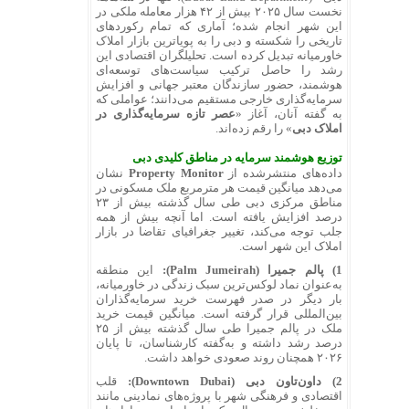
نخست سال ۲۰۲۵ بیش از ۴۲ هزار معامله ملکی در
این شهر انجام شده؛ آماری که تمام رکوردهای
تاریخی را شکسته و دبی را به پویاترین بازار املاک
خاورمیانه تبدیل کرده است. تحلیلگران اقتصادی این
رشد را حاصل ترکیب سیاست‌های توسعه‌ای
هوشمند، حضور سازندگان معتبر جهانی و افزایش
سرمایه‌گذاری خارجی مستقیم می‌دانند؛ عواملی که
به گفته آنان، آغاز «
عصر تازه سرمایه‌گذاری در
املاک دبی
» را رقم زده‌اند.
توزیع هوشمند سرمایه در مناطق کلیدی دبی
داده‌های منتشرشده از
Property Monitor
نشان
می‌دهد میانگین قیمت هر مترمربع ملک مسکونی در
مناطق مرکزی دبی طی سال گذشته بیش از ۲۳
درصد افزایش یافته است. اما آنچه بیش از همه
جلب توجه می‌کند، تغییر جغرافیای تقاضا در بازار
املاک این شهر است.
1) پالم جمیرا (Palm Jumeirah):
این منطقه
به‌عنوان نماد لوکس‌ترین سبک زندگی در خاورمیانه،
بار دیگر در صدر فهرست خرید سرمایه‌گذاران
بین‌المللی قرار گرفته است. میانگین قیمت خرید
ملک در پالم جمیرا طی سال گذشته بیش از ۲۵
درصد رشد داشته و به‌گفته کارشناسان، تا پایان
۲۰۲۶ همچنان روند صعودی خواهد داشت.
2) داون‌تاون دبی (Downtown Dubai):
قلب
اقتصادی و فرهنگی شهر با پروژه‌های نمادینی مانند