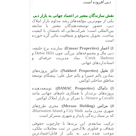
دبی افزوده است.
نقش سازندگان معتبر در اعتماد جهانی به بازار دبی
یکی از مهم‌ترین مؤلفه‌های رشد مداوم بازار املاک
دبی، حضور توسعه‌دهندگان معتبر با سابقه
بین‌المللی است؛ شرکت‌هایی که نامشان با کیفیت
ساخت، تحویل به‌موقع و شفافیت مالی گره خورده
است.
1) اعمار (Emaar Properties):
سازنده برج خلیفه،
دبی مال و مجموعه‌های بزرگی چون Dubai Hills و
Creek Harbour؛ نماد مدیریت حرفه‌ای و
استانداردهای جهانی.
2) نخیل (Nakheel Properties):
خالق پروژه‌های
نمادین پالم جمیرا و پالم جبل علی؛ پیشگام توسعه
مناطق ساحلی لوکس.
3) داماک (DAMAC Properties):
توسعه‌دهنده
پروژه‌های برنددار با همکاری نام‌های جهانی مانند
Cavalli و Versace، با تمرکز بر بازار املاک لوکس.
4) مراس (Meraas Holding):
مجری طرح‌های
شهری مدرن مانند City Walk و Bluewaters Island،
که بر سبک زندگی پایدار و شهری متمرکز است.
ترکیب سابقه‌ی این برندها با چارچوب حقوقی
شفاف و فناوری بلاک‌چین در ثبت معاملات ملکی،
موجب شده دبی به یکی از قابل‌اعتمادترین