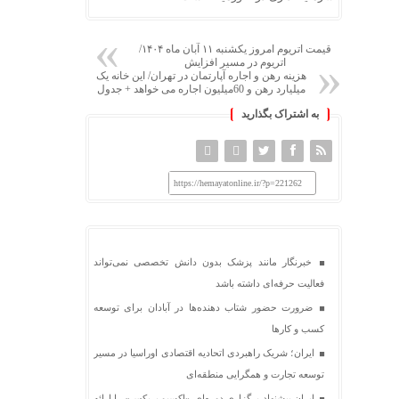
قیمت اتریوم امروز یکشنبه ۱۱ آبان ماه ۱۴۰۴/
اتریوم در مسیر افزایش
هزینه رهن و اجاره آپارتمان در تهران/ این خانه یک
میلیارد رهن و 60میلیون اجاره می خواهد + جدول
به اشتراک بگذارید
https://hemayatonline.ir/?p=221262
خبرنگار مانند پزشک بدون دانش تخصصی نمی‌تواند
فعالیت حرفه‌ای داشته باشد
ضرورت حضور شتاب ‌دهنده‌ها در آبادان برای توسعه
کسب‌ و کارها
ایران؛ شریک راهبردی اتحادیه اقتصادی اوراسیا در مسیر
توسعه تجارت و همگرایی منطقه‌ای
ایران پیشنهاد برگزاری دوره‌ای «اکسپو بریکس» را ارائه