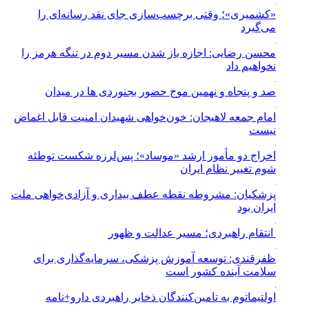
«کشمیری»؛ وقتی برچسب‌سازی جای نقد رسانه‌ای را
می‌گیرد
محسن رضایی: اجازه باز شدن مسیر دوم در تنگه هرمز را
نخواهیم داد
صد و پنجاه و نهمین موج حضور بجنوردی ها در میدان
امام جمعه لاهیجان: خون‌خواهی شهیدان امنیت قابل اغماض
نیست
اخراج دو مأمور ارشد «موساد»؛ پس‌لرزه شکست توطئه
شوم تغییر نظام ایران
پزشکیان: مشروطه نقطه عطف بیداری و آزادی‌خواهی ملت
ایران بود
انتقام راهبردی؛ مسیر عدالت و ظهور
ظفرقندی: توسعه آموزش پزشکی، سرمایه‌گذاری برای
سلامت آینده کشور است
اولتیماتوم به تامین‌کنندگان ذخایر راهبردی دارو+نامه