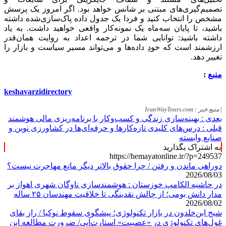
تصمیم‌گیری‌های مبتنی بر شانس خواهد بود. اگر امروز یک پرسش
مشخص را انتخاب کنید و فردا یک جدول داده پاک‌سازی‌شده داشته
باشید، تا پایان سه‌ماه یک نمونه‌کار واقعی خواهید داشت. به یاد
داشته باشید: توانایی شما در ترجمه اعداد به روایت همان‌قدر
ارزشمند است که خودِ داده‌ها و می‌تواند مسیر سیاست و بازار را
تغییر دهد.
منبع
:
keshavarzidirectory
| منبع خبر : IranWayTours.com
بعدی :
بهینه‌سازی زندگی و کسب‌وکار با برنامه‌ریزی مالی هوشمند
قبلی :
درس‌های کلیدی تازه‌کارها و حرفه‌ای‌ها در کشاورزی نوین و
صنایع وابسته
به اشتراک بگذارید
https://hemayatonline.ir/?p=249537
دوراهی ماندن و رفتن / چرا حقوق بالاتر دیگر مانع مهاجرت نیست؟
2026/08/03
در حاشیه الکامپ خوزستان : هوشمندسازی ناوگان شهری اهواز بر
مدار دانش بومی؛ از چالش نقدینگی تا خلاقیت مهندسان ۲۵ ساله
2026/08/02
شبح ابن‌خلدون در بازار تکنولوژی؛ پیشگوی سقوط نوکیا / راز بقای
غول‌های تکنولوژی در «عصبیت» استارت‌آپی/ ضرورت مطالعه ابن