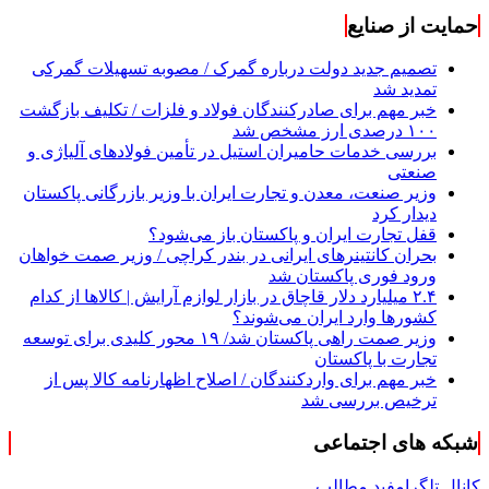
حمایت از صنایع
تصمیم جدید دولت درباره گمرک / مصوبه تسهیلات گمرکی
تمدید شد
خبر مهم برای صادرکنندگان فولاد و فلزات / تکلیف بازگشت
۱۰۰ درصدی ارز مشخص شد
بررسی خدمات حامیران استیل در تأمین فولادهای آلیاژی و
صنعتی
وزیر صنعت، معدن و تجارت ایران با وزیر بازرگانی پاکستان
دیدار کرد
قفل تجارت ایران و پاکستان باز می‌شود؟
بحران کانتینر‌های ایرانی در بندر کراچی / وزیر صمت خواهان
ورود فوری پاکستان شد
۲.۴ میلیارد دلار قاچاق در بازار لوازم آرایش | کالاها از کدام
کشورها وارد ایران می‌شوند؟
وزیر صمت راهی پاکستان شد/ ۱۹ محور کلیدی برای توسعه
تجارت با پاکستان
خبر مهم برای واردکنندگان / اصلاح اظهارنامه کالا پس از
ترخیص بررسی شد
شبکه های اجتماعی
کانال تلگرام
فید مطالب