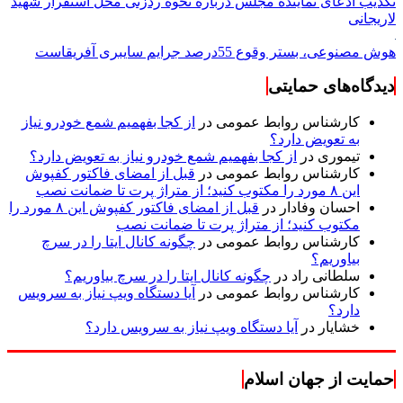
تکذیب ادعای نماینده مجلس درباره نحوه ردزنی محل استقرار شهید
لاریجانی
هوش مصنوعی، بستر وقوع 55درصد جرایم سایبری آفریقاست
دیدگاه‌های حمایتی
کارشناس روابط عمومی
در
از کجا بفهمیم شمع خودرو نیاز
به تعویض دارد؟
تیموری
در
از کجا بفهمیم شمع خودرو نیاز به تعویض دارد؟
کارشناس روابط عمومی
در
قبل از امضای فاکتور کفپوش
این ۸ مورد را مکتوب کنید؛ از متراژ پرت تا ضمانت نصب
احسان وفادار
در
قبل از امضای فاکتور کفپوش این ۸ مورد را
مکتوب کنید؛ از متراژ پرت تا ضمانت نصب
کارشناس روابط عمومی
در
چگونه کانال ایتا را در سرچ
بیاوریم؟
سلطانی راد
در
چگونه کانال ایتا را در سرچ بیاوریم؟
کارشناس روابط عمومی
در
آیا دستگاه ویپ نیاز به سرویس
دارد؟
خشایار
در
آیا دستگاه ویپ نیاز به سرویس دارد؟
حمایت از جهان اسلام