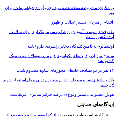
پزشکیان: مشروطه نقطه عطف بیداری و آزادی‌خواهی ملت ایران
بود
انتقام راهبردی؛ مسیر عدالت و ظهور
ظفرقندی: توسعه آموزش پزشکی، سرمایه‌گذاری برای سلامت
آینده کشور است
اولتیماتوم به تامین‌کنندگان ذخایر راهبردی دارو+نامه
سنندج میزبان رقابت‌های تکواندوی قهرمانی نونهالان منطقه یک
کشور شد
۱۶ نفر در دو تصادف جاده‌ای محورهای ساوه مصدوم شدند
تکذیب ادعای نماینده مجلس درباره نحوه ردزنی محل استقرار شهید
لاریجانی
هوش مصنوعی، بستر وقوع 55درصد جرایم سایبری آفریقاست
دیدگاه‌های حمایتی
کارشناس روابط عمومی
در
از کجا بفهمیم شمع خودرو نیاز