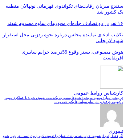
سنندج میزبان رقابت‌های تکواندوی قهرمانی نونهالان منطقه
یک کشور شد
۱۶ نفر در دو تصادف جاده‌ای محورهای ساوه مصدوم شدند
تکذیب ادعای نماینده مجلس درباره نحوه ردزنی محل استقرار
شهید لاریجانی
هوش مصنوعی، بستر وقوع 55درصد جرایم سایبری
آفریقاست
کارشناس روابط عمومی
در بیشتر موارد توصیه می‌شود شمع‌ها به‌صورت یک‌دست تعویض شوند تا عملکرد موتور
و کیفیت جرقه‌زنی در تمام سیلندرها یکنواخت ب ...
تیموری
اگر فقط یکی از شمع‌ها خراب شده باشد، همان را تعویض کنیم یا بهتر است هر چهار شمع