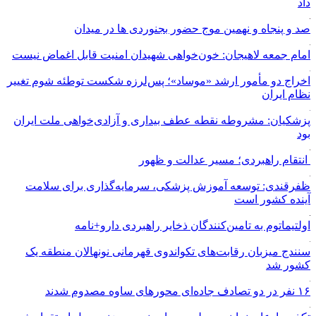
داد
صد و پنجاه و نهمین موج حضور بجنوردی ها در میدان
امام جمعه لاهیجان: خون‌خواهی شهیدان امنیت قابل اغماض نیست
اخراج دو مأمور ارشد «موساد»؛ پس‌لرزه شکست توطئه شوم تغییر
نظام ایران
پزشکیان: مشروطه نقطه عطف بیداری و آزادی‌خواهی ملت ایران
بود
انتقام راهبردی؛ مسیر عدالت و ظهور
ظفرقندی: توسعه آموزش پزشکی، سرمایه‌گذاری برای سلامت
آینده کشور است
اولتیماتوم به تامین‌کنندگان ذخایر راهبردی دارو+نامه
سنندج میزبان رقابت‌های تکواندوی قهرمانی نونهالان منطقه یک
کشور شد
۱۶ نفر در دو تصادف جاده‌ای محورهای ساوه مصدوم شدند