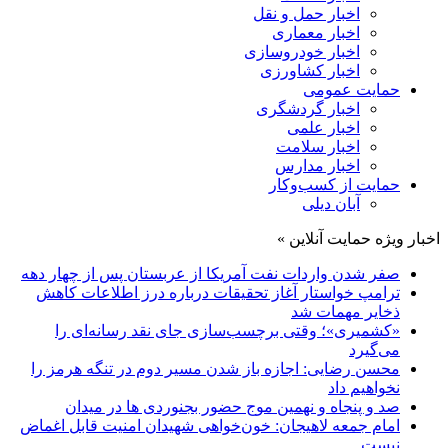
اخبار حمل و نقل
اخبار معماری
اخبار خودروسازی
اخبار کشاورزی
حمایت عمومی
اخبار گردشگری
اخبار علمی
اخبار سلامت
اخبار مدارس
حمایت از کسب‌وکار
آبان دیلی
اخبار ویژه حمایت آنلاین »
صفر شدن واردات نفت آمریکا از عربستان پس از چهار دهه
ترامپ خواستار آغاز تحقیقات درباره درز اطلاعات کاهش
ذخایر مهمات شد
«کشمیری»؛ وقتی برچسب‌سازی جای نقد رسانه‌ای را
می‌گیرد
محسن رضایی: اجازه باز شدن مسیر دوم در تنگه هرمز را
نخواهیم داد
صد و پنجاه و نهمین موج حضور بجنوردی ها در میدان
امام جمعه لاهیجان: خون‌خواهی شهیدان امنیت قابل اغماض
نیست