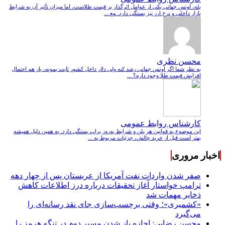
بله، اونس جهانی یکی از عوامل اثرگذار بر قیمت طلاست، اما میزان تأثیر آن به شرایط
بازار داخلی و نرخ ارز نیز بستگی دارد. مع ...
محسن نظری
به نظر شما اگر اونس جهانی رشد کنه ولی دلار داخل کشور ثابت بمونه، باز هم احتمال
افزایش قیمت طلا وجود داره؟ ...
کارشناس روابط عمومی
این موضوع به قوانین هر پلن و شرایط به‌روز پراپ بستگی دارد. به همین دلیل همیشه
بهتر است قبل از خرید چالش، جزئیات مربوط به ...
اخبار مروری
صفر شدن واردات نفت آمریکا از عربستان پس از چهار دهه
ترامپ خواستار آغاز تحقیقات درباره درز اطلاعات کاهش
ذخایر مهمات شد
«کشمیری»؛ وقتی برچسب‌سازی جای نقد رسانه‌ای را
می‌گیرد
محسن رضایی: اجازه باز شدن مسیر دوم در تنگه هرمز را