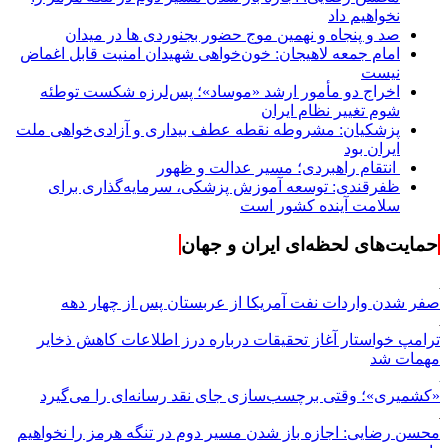
نخواهیم داد
صد و پنجاه و نهمین موج حضور بجنوردی ها در میدان
امام جمعه لاهیجان: خون‌خواهی شهیدان امنیت قابل اغماض
نیست
اخراج دو مأمور ارشد «موساد»؛ پس‌لرزه شکست توطئه
شوم تغییر نظام ایران
پزشکیان: مشروطه نقطه عطف بیداری و آزادی‌خواهی ملت
ایران بود
انتقام راهبردی؛ مسیر عدالت و ظهور
ظفرقندی: توسعه آموزش پزشکی، سرمایه‌گذاری برای
سلامت آینده کشور است
حمایت‌های لحظه‌ای ایران و جهان
صفر شدن واردات نفت آمریکا از عربستان پس از چهار دهه
ترامپ خواستار آغاز تحقیقات درباره درز اطلاعات کاهش ذخایر
مهمات شد
«کشمیری»؛ وقتی برچسب‌سازی جای نقد رسانه‌ای را می‌گیرد
محسن رضایی: اجازه باز شدن مسیر دوم در تنگه هرمز را نخواهیم