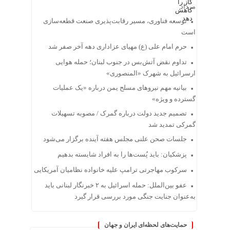
مرداد
توسعه فناوری، مسیر رقابت‌پذیری صنعت قطعه‌سازی
است
حرم امام علی (ع) مهیای عزاداری دهه آخر صفر شد
تداوم نقض آتش‌بس در جنوب لبنان؛ حمله هوایی
ارسرائیل به شهرک «المنصوری»
بیانیه مهم نیروهای مسلح یمن درباره «یک عملیات
گسترده و ویژه»
تصمیم جدید دولت درباره گمرک / مصوبه تسهیلات
گمرکی تمدید شد
جلسات صحن علنی مجلس هفته آینده برگزار می‌شود
پزشکیان: باید پُست‌ها را به افراد شایسته بدهیم
سرکوب مهاجرتی ترامپ علیه خانواده نظامیان آمریکایی
عفو بین‌الملل: حمله اسرائیل به ۲ خبرنگار لبنانی باید
به‌عنوان جنایت جنگی مورد بررسی قرار گیرد
حمایت‌های لحظه‌ای ایران و جهان