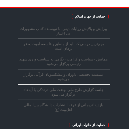
حمایت از جهان اسلام
پیرایش و پالایش روایات دینی، با نویسنده کتاب مشهورات
بی اعتبار
مهم‌ترین درسی که باید از منطق و فلسفه آموخت، فن
برهان است
همایش «سیاست و کرامت» نگاهی به سیاست ورزی شهید
رئیسی برگزار می‌شود
نشست تخصصی داوران و پیشکسوتان قرآنی برگزار
می‌شود
جلسه گزارش طرح ملی نهضت ملی «زندگی با آیه‌ها»
برگزار می شود
بازدید لاریجانی از غرفه انتشارات دانشگاه بین‌المللی
اهل‌بیت (ع)
حمایت از خانواده ایرانی