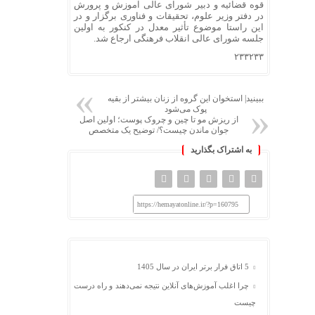
قوه قضائیه و دبیر شورای عالی آموزش و پرورش
در دفتر وزیر علوم، تحقیقات و فناوری برگزار و در
این راستا موضوع تأثیر معدل در کنکور به اولین
جلسه شورای عالی انقلاب فرهنگی ارجاع شد.
۲۳۳۲۳۳
ببینید| استخوان این گروه از زنان بیشتر از بقیه
پوک می‌شود
از ریزش مو تا چین و چروک پوست؛ اولین اصل
جوان ماندن چیست؟/ توضیح یک متخصص
به اشتراک بگذارید
https://hemayatonline.ir/?p=160795
5 اتاق فرار برتر ایران در سال 1405
چرا اغلب آموزش‌های آنلاین نتیجه نمی‌دهند و راه درست
چیست