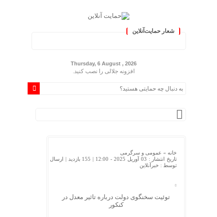
شعار حمایت‌آنلاین
« حمایت‌آنلاین، حامی همه مردم ایران »
Thursday, 6 August , 2026
افزونه جلالی را نصب کنید.
خانه »
عمومی و سرگرمی
تاریخ انتشار : 03 آوریل 2025 - 12:00 |
155 بازدید
| ارسال
توسط :
خبرآنلاین
توئیت سخنگوی دولت درباره تاثیر معدل در
کنکور