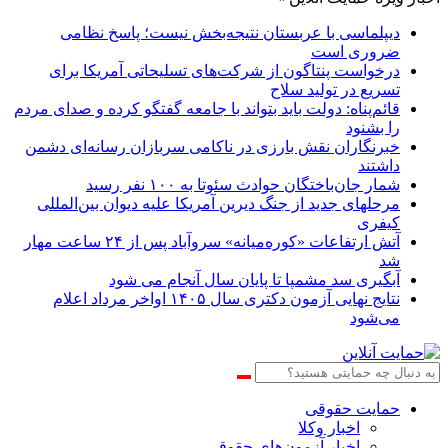
دیپلماسی با عربستان نتیجه‌بخش نیست؛ پاسخ نظامی
ضروری است
درخواست پنتاگون از شرکت‌های تسلیحاتی آمریکا برای
تسریع در تولید سلاح
قائم‌پناه: دولت باید بتواند با جامعه گفتگو کرده و صدای مردم
را بشنود
خبرنگاران نقش بارزی در ناکامی سربازان رسانه‌ای دشمن
داشتند
شمار جان‌باختگان حوادث سئوتا به ۱۰۰ نفر رسید
مرحله‎ای جدید از جنگ دیرین آمریکا علیه دیوان بین‌المللی
کیفری
آتش ارتفاعات «کوره‌میانه» سروآباد پس از ۲۴ ساعت مهار
شد
آبگیری سد مشمپا تا پایان سال آنجام می شود
نتایج نهایی آزمون دکتری سال ۱۴۰۵ اواخر مرداد اعلام
می‌شود
حمایت حقوقی
اخبار وکلا
اخبار آزمون‌های حقوقی