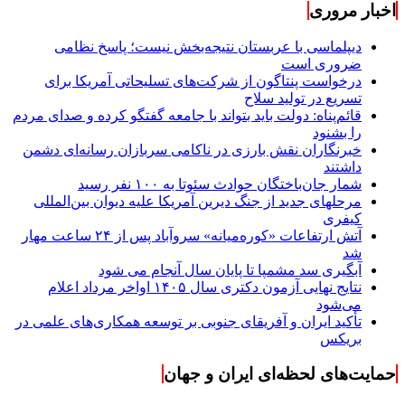
اخبار مروری
دیپلماسی با عربستان نتیجه‌بخش نیست؛ پاسخ نظامی
ضروری است
درخواست پنتاگون از شرکت‌های تسلیحاتی آمریکا برای
تسریع در تولید سلاح
قائم‌پناه: دولت باید بتواند با جامعه گفتگو کرده و صدای مردم
را بشنود
خبرنگاران نقش بارزی در ناکامی سربازان رسانه‌ای دشمن
داشتند
شمار جان‌باختگان حوادث سئوتا به ۱۰۰ نفر رسید
مرحله‎ای جدید از جنگ دیرین آمریکا علیه دیوان بین‌المللی
کیفری
آتش ارتفاعات «کوره‌میانه» سروآباد پس از ۲۴ ساعت مهار
شد
آبگیری سد مشمپا تا پایان سال آنجام می شود
نتایج نهایی آزمون دکتری سال ۱۴۰۵ اواخر مرداد اعلام
می‌شود
تأکید ایران و آفریقای جنوبی بر توسعه همکاری‌های علمی در
بریکس
حمایت‌های لحظه‌ای ایران و جهان