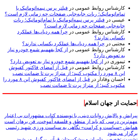
کارشناس روابط عمومی
در
فیلتر پرس نیمه‌اتوماتیک یا
تمام‌اتوماتیک؛ ربات جابه‌جایی صفحات چه زمانی لازم است؟
عیسی
در
فیلتر پرس نیمه‌اتوماتیک یا تمام‌اتوماتیک؛ ربات
جابه‌جایی صفحات چه زمانی لازم است؟
کارشناس روابط عمومی
در
چرا همه ردیاب‌ها عملکرد
یکسانی ندارند؟
مجتبی
در
چرا همه ردیاب‌ها عملکرد یکسانی ندارند؟
کارشناس روابط عمومی
در
از کجا بفهمیم شمع خودرو نیاز
به تعویض دارد؟
تیموری
در
از کجا بفهمیم شمع خودرو نیاز به تعویض دارد؟
کارشناس روابط عمومی
در
قبل از امضای فاکتور کفپوش
این ۸ مورد را مکتوب کنید؛ از متراژ پرت تا ضمانت نصب
احسان وفادار
در
قبل از امضای فاکتور کفپوش این ۸ مورد را
مکتوب کنید؛ از متراژ پرت تا ضمانت نصب
حمایت از جهان اسلام
پیرایش و پالایش روایات دینی، با نویسنده کتاب مشهورات بی اعتبار
مهم‌ترین درسی که باید از منطق و فلسفه آموخت، فن برهان است
همایش «سیاست و کرامت» نگاهی به سیاست ورزی شهید رئیسی
برگزار می‌شود
نشست تخصصی داوران و پیشکسوتان قرآنی برگزار می‌شود