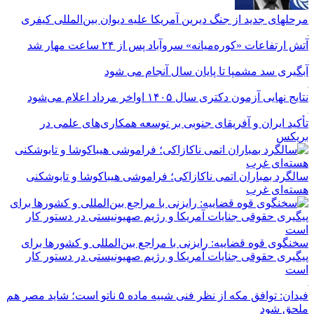
مرحله‎ای جدید از جنگ دیرین آمریکا علیه دیوان بین‌المللی کیفری
آتش ارتفاعات «کوره‌میانه» سروآباد پس از ۲۴ ساعت مهار شد
آبگیری سد مشمپا تا پایان سال آنجام می شود
نتایج نهایی آزمون دکتری سال ۱۴۰۵ اواخر مرداد اعلام می‌شود
تأکید ایران و آفریقای جنوبی بر توسعه همکاری‌های علمی در
بریکس
سالگرد بمباران اتمی ناکازاکی؛ فراموشی هیباکوشا و تابوشکنی
هسته‌ای غرب
سخنگوی قوه قضاییه: رایزنی‌ با مراجع بین‌المللی و کشور‌ها برای
پیگیری حقوقی جنایات آمریکا و رژیم صهیونیستی در دستور کار
است
فیدان: توافق مکه از نظر فنی شبیه ماده ۵ ناتو است؛ شاید مصر هم
ملحق شود