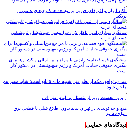
تأکید ایران و آفریقای جنوبی بر توسعه همکاری‌های علمی در
بریکس
سالگرد بمباران اتمی ناکازاکی؛ فراموشی هیباکوشا و تابوشکنی
هسته‌ای غرب
سخنگوی قوه قضاییه: رایزنی‌ با مراجع بین‌المللی و کشور‌ها برای
پیگیری حقوقی جنایات آمریکا و رژیم صهیونیستی در دستور کار
است
فیدان: توافق مکه از نظر فنی شبیه ماده ۵ ناتو است؛ شاید مصر هم
ملحق شود
رایزنی نخست وزیر ارمنستان با الهام علی اف
هیچ واحد تولیدی در تهران نباید بدون اطلاع قبلی با قطعی برق
مواجه شود
دیدگاه‌های حمایتی