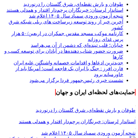
طوفان و بارش نقطه‌ای، شرق گلستان را درنوردید
استاندار لرستان: خبرنگاران پرچم‌دار اقتدار و همدلی هستند
نتیجه آزمون ورودی سمپاد سال ۱۴۰۵ اعلام شد
آخرین خبر از روند توسعه زیرساخت های ریلی شبکه شرق
کشور
کارنامه موکب مسجد مقدس جمکران در اربعین/۵۰ هزار
پرس غذای روزانه
خیابان؛ قلب تپنده‌ای که دشمن از آن می‌هراسد
ضرورت حضور شتاب ‌دهنده‌ها در آبادان برای توسعه کسب‌ و
کارها
جدیدترین ادعاها و اقدامات خصمانه واشنگتن علیه ایران
فارن افرز : جنگ با ایران یک فاجعه است؛ آمریکا باید از
خاورمیانه برود
نشست خبری رئیس‌جمهور فردا برگزار می‌شود
حمایت‌های لحظه‌ای ایران و جهان
طوفان و بارش نقطه‌ای، شرق گلستان را درنوردید
استاندار لرستان: خبرنگاران پرچم‌دار اقتدار و همدلی هستند
نتیجه آزمون ورودی سمپاد سال ۱۴۰۵ اعلام شد