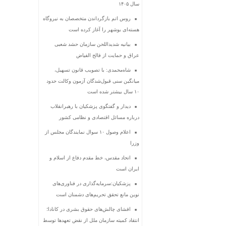
سال ۱۴۰۵
روس اتم بازگرداندن متخصصان به نیروگاه
هسته‌ای بوشهر را آغاز کرده است
بیانیه شدیداللحن سازمان حشد شعبی
عراق و حمایت از فالح الفیاض
شاه‌محمدی: با تصویب قانون تسهیل،
میانگین سنی قبول‌شدگان آزمون وکالت حدود
۱۰ سال بیشتر شده است
دیدار و گفتگوی پزشکیان با رهبرانقلاب
درباره مسائل اقتصادی و نظامی کشور
اعلام وصول ۱۰ سوال نمایندگان مجلس از
وزرا
اتحاد مقدس، خط مقدم دفاع از اسلام و
ایران است
پزشکیان:سرمایه‌گذاری در فناوری‌های
نوین مانع تحقق تحریم‌های دشمنان است
افشای چالش‌های حقوق بشری در کانادا؛
انتقاد کمیته سازمان ملل از نقض تعهد‌ها توسط