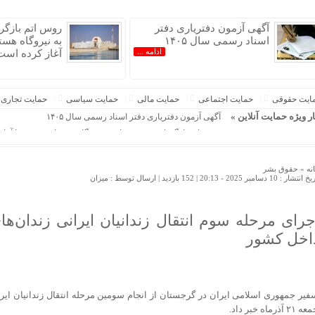
آگهی آزمون دفتریاری دفتر
روس اتم بازگ
اسناد رسمی سال ۱۴۰۵
به نیروگاه هست
ادامه ...
آغاز کرده است
ایت حقوقی
حمایت اجتماعی
حمایت مالی
حمایت سیاسی
حمایت تجاری
ار ویژه حمایت آنلاین »
آگهی آزمون دفتریاری دفتر اسناد رسمی سال ۱۴۰۵
روس اتم بازگرداندن متخصصان به نیروگاه هسته‌ای بوشهر را آغا
بیانیه شدیداللحن سازمان حشد شعبی عراق و حمایت از فالح الف
شاه‌محمدی: با تصویب قانون تسهیل، میانگین سنی قبول‌شدگان آزمون وکالت حدود 
نه »
حقوق بشر
 انتشار : 10 دسامبر 2025 - 20:13 |
152 بازدید
| ارسال توسط :
میزان
دیدار و گفتگوی پزشکیان با رهبرانقلاب درباره مسائل اقتصادی و
اعلام وصول ۱۰ سوال نمایندگان مجلس از وزرا
اتحاد مقدس، خط مقدم دفاع از اسلام و ایران است
جرای مرحله سوم انتقال زندانیان ایرانی زندان‌ه
پزشکیان:سرمایه‌گذاری در فناوری‌های نوین مانع تحقق تحریم‌ها
اخل کشور
افشای چالش‌های حقوق بشری در کانادا؛ انتقاد کمیته سازمان ملل 
فیر جمهوری اسلامی ایران در گرجستان از انجام سومین مرحله انتقال زندانیان ایر
 ٢١ آذرماه خبر داد.