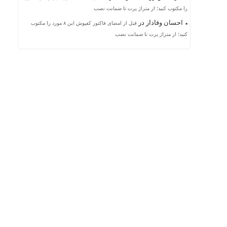
را مکتوب کنید؛ از متراژ پرت تا ضمانت نصب
احسان وفادار
در
قبل از امضای فاکتور کفپوش این ۸ مورد را مکتوب
کنید؛ از متراژ پرت تا ضمانت نصب