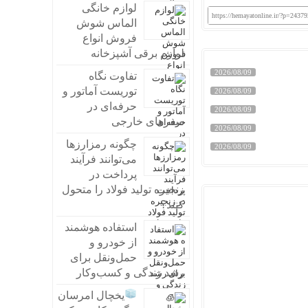
لوازم خانگی
https://hemayatonline.ir/?p=24379
الماس شوش
فروش انواع
لوازم برقی آشپزخانه
2026/08/09
تفاوت نگاه
توریست آماتور و
2026/08/09
حرفه‌ای در
2026/08/09
سفرهای خارجی
2026/08/09
چگونه رمزارزها
2026/08/09
می‌توانند فرآیند
پرداخت در
زنجیره تولید فولاد را متحول
کنند؟
استفاده هوشمند
از خودرو و
حمل‌ونقل برای
رشد زندگی و کسب‌وکار
یخچال امرسان