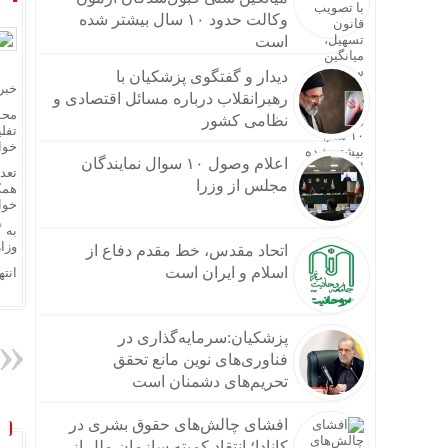
وکالت حدود ۱۰ سال بیشتر شده
است
دیدار و گفتگوی پزشکیان با
خبر
رهبرانقلاب درباره مسائل اقتصادی و
محم
نظامی کشور
خوا
اعلام وصول ۱۰ سوال نمایندگان
مجلس از وزرا
همک
خواه
به 
وزا
اتحاد مقدس، خط مقدم دفاع از
اسلام و ایران است
انته
پزشکیان:سرمایه‌گذاری در
فناوری‌های نوین مانع تحقق
تحریم‌های دشمنان است
افشای چالش‌های حقوق بشری در
کانادا؛ انتقاد کمیته سازمان ملل از