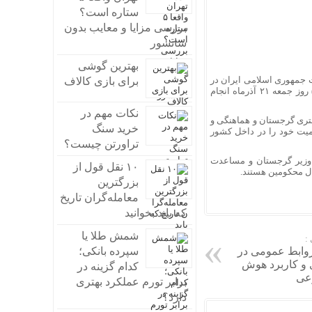
ستاره است؟
بررسی مزایا و معایب بدون
سانسور
بهترین گوشی
 جمهوری اسلامی ایران در
برای بازی کالاف
تفلیس، سومین مرحله انتقال زندانیان ایرانی به داخل کشور (ظرف چهار سال گذشته) روز جمعه ٢١ آذرماه انجام
نکات مهم در
گستری گرجستان و هماهنگی و
خرید سنگ
یت خود را در داخل کشور
تراورتن چیست؟
 وزیر گرجستان و مساعدت
۱۰ نقل قول از
ال محکومین هستند.
بزرگترین
معامله‌گران تاریخ
که باید بخوانید
شمش طلا یا
:
روابط عمومی در
سپرده بانکی؛
ی و کاربرد هوش
کدام گزینه در
عی
برابر تورم عملکرد بهتری
دارد؟