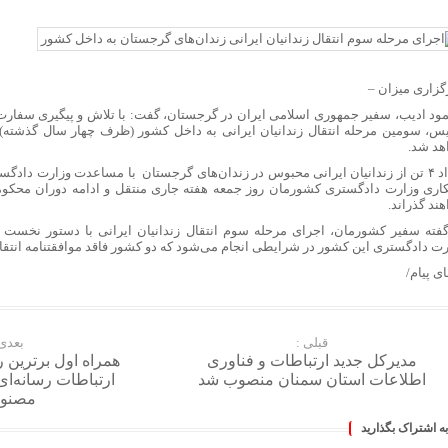
گزاری میزان
–
ود ادیب، سفیر جمهوری اسلامی ایران در گرجستان، گفت: با تلاش و پیگیری سفارت
هد شد.
تعداد ۴ تن از زندانیان ایرانی محبوس در زندان‌های گرجستان با مساعدت وزارت داد
اری وزارت دادگستری کشورمان روز جمعه هفته جاری منتقل و ادامه دوران محکوم
ند گذراند.
گفته سفیر کشورمان، اجرای مرحله سوم انتقال زندانیان ایرانی با دستور نخست
رت دادگستری این کشور در شرایطی انجام می‌شود که دو کشور فاقد موافقتنامه انتق
ای پیام/
قبلی :
بعدی 
مدیرکل جدید ارتباطات و فناوری
همراه اول برترین 
اطلاعات استان سمنان منصوب شد
ارتباطات رسانه‌ا
مصنو
به اشتراک بگذارید