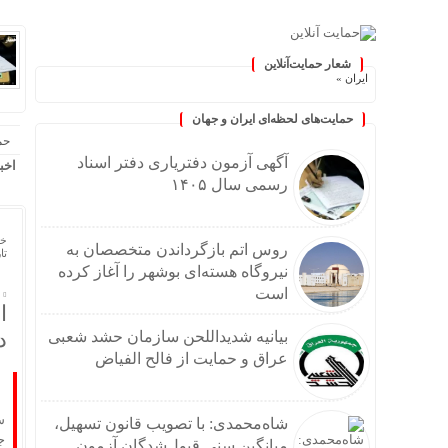
شعار حمایت‌آنلاین
 مردم ایران »
حمایت‌های لحظه‌ای ایران و جهان
حم
آگهی آزمون دفتریاری دفتر اسناد
اخب
رسمی سال ۱۴۰۵
خا
روس اتم بازگرداندن متخصصان به
تاریخ
نیروگاه هسته‌ای بوشهر را آغاز کرده
است
ا
د
بیانیه شدیداللحن سازمان حشد شعبی
عراق و حمایت از فالح الفیاض
س
شاه‌محمدی: با تصویب قانون تسهیل،
جمعه
میانگین سنی قبول‌شدگان آزمون