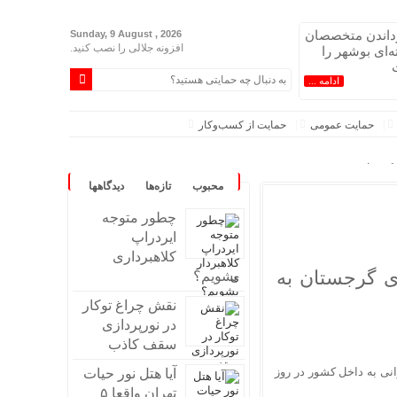
رداندن متخصصان
Sunday, 9 August , 2026
افزونه جلالی را نصب کنید.
ه‌ای بوشهر را
ادامه ...
حمایت عمومی
حمایت از کسب‌وکار
ز کرده است
محبوب
تازه‌ها
دیدگاهها
یاض
۱۰ سال بیشتر شده است
چطور متوجه
 نظامی کشور
ایردراپ
کلاهبرداری
ای گرجستان به
بشویم؟
ی دشمنان است
نقش چراغ توکار
از نقض تعهد‌ها توسط اوتاوا
در نورپردازی
سقف کاذب
انی به داخل کشور در روز
آیا هتل نور حیات
تهران واقعا ۵