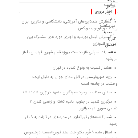
اخبار مروری
گسترش همکاری‌های آموزشی، دانشگاهی و فناوری ایران
و هند درچارچوب بریکس
گسترش تبادل بورسیه و اجرای دوره های مشترک بین
ایران و اندونزی
عملیات اجرایی فاز نخست پروژه قطار شهری فردیس، آغاز
می‌شود
هشدار نسبت به وفوع تندباد در تهران
رژیم صهیونیستی در قتل مداح جوان به دنبال ایجاد
وحشت در جامعه است
صدای میناب با وجود خبرنگاران متعهد در ژاپن شنیده شد
درگیری شدید در جنوب ادلب؛ کشته و زخمی شدن ۳
نظامی سوری در دیرالزور
شمار کشته‌های تیراندازی در مدرسه‌ای در تایلند به ۹ نفر
رسید
ابطال ماده ۹ فُرم یکنواخت عقد قرض‌الحسنه درخصوص