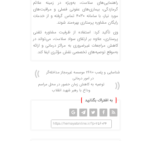
راهنمایی‌های سلامت، به‌ویژه در زمینه علائم
گرمازدگی، بیماری‌های عفونی فصلی و مراقبت‌های
مورد نیاز، با سامانه ۴۰۳۰ تماس گرفته و از خدمات
رایگان مشاوره پرستاری بهره‌مند شوند.
وی تأکید کرد: استفاده از ظرفیت مشاوره تلفنی
پرستاری، علاوه بر ارتقای سواد سلامت، می‌تواند در
کاهش مراجعات غیرضروری به مراکز درمانی و ارائه
به‌موقع توصیه‌های تخصصی نقش مؤثری ایفا کند.
شناسایی و پلمب ۲۶۸۰ موسسه غیرمجاز مداخله‌گر
در امور درمانی
توصیه به کاهش زمان حضور در محل مراسم
وداع با رهبر شهید انقلاب
به اشتراک بگذارید
https://hemayatonline.ir/?p=256034