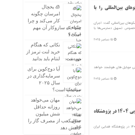
🧊 یخچال
ای بین‌المللی را با
امرسان چگونه
کار می‌کند و چرا
کوهای بین‌المللی، گفت: اجرای
شناخت سازوکار آن مهم
 خصوص تسهیل دسترسی‌ها با
است؟
15 دسامبر 2025
نکاتی که هنگام
خرید لنت ترمز از
لنتام باید بدانید
گی موبایل های هوشمند خواهد
آیا دوج‌کوین برای
سرمایه‌گذاری در
15 دسامبر 2025
سال ۲۰۲۵
مناسب است؟
مهان می‌خواهد
روزانه حداقل
آغاز فرآیند اجرایی جشنواره شهید رجایی ۱۴۰۴ در پژوهشگاه
شش میلیون
مترمکعب از مصرف گاز را
نشست راهبردی و اجرایی جشنواره شهید رجایی ۱۴۰۴ در پژوهشگاه فضایی ایران
کاهش دهد