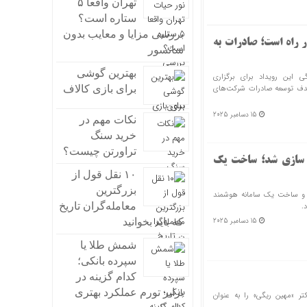
تهران واقعا ۵
ستاره است؟
بررسی مزایا و معایب بدون
ر راه است؛ صادرات به
سانسور
بهترین گوشی
 این رویداد برای برگزاری
 هدف توسعه صادرات شرکت‌های
برای بازی کالاف
15 دسامبر 2025
نکات مهم در
خرید سنگ
تراورتن چیست؟
 سازی شد؛ ساخت یک
۱۰ نقل قول از
بزرگترین
ی و ساخت یک سامانه هوشمند
معامله‌گران تاریخ
.
15 دسامبر 2025
که باید بخوانید
شمش طلا یا
سپرده بانکی؛
کدام گزینه در
برابر تورم عملکرد بهتری
تر «مهین ریگی» را به عنوان