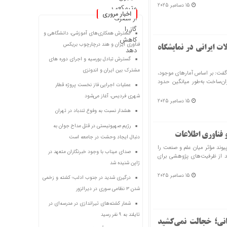
15 دسامبر 2025
اخبار مروری
گسترش همکاری‌های آموزشی، دانشگاهی و
فناوری ایران و هند درچارچوب بریکس
ی محصولات ایرانی در نمایشگاه
گسترش تبادل بورسیه و اجرای دوره های
مشترک بین ایران و اندونزی
ه ایران‌ساخت گفت: بر اساس آمارهای موجود،
ان‌ساخت به‌طور میانگین حدود
عملیات اجرایی فاز نخست پروژه قطار
شهری فردیس، آغاز می‌شود
15 دسامبر 2025
هشدار نسبت به وفوع تندباد در تهران
رژیم صهیونیستی در قتل مداح جوان به
 فناوری اطلاعات
دنبال ایجاد وحشت در جامعه است
یوند مؤثر میان علم و صنعت را
صدای میناب با وجود خبرنگاران متعهد در
د از ظرفیت‌های پژوهشی برای
ژاپن شنیده شد
15 دسامبر 2025
درگیری شدید در جنوب ادلب؛ کشته و زخمی
شدن ۳ نظامی سوری در دیرالزور
شمار کشته‌های تیراندازی در مدرسه‌ای در
تایلند به ۹ نفر رسید
انی؛ خجالت نمی‌کشید