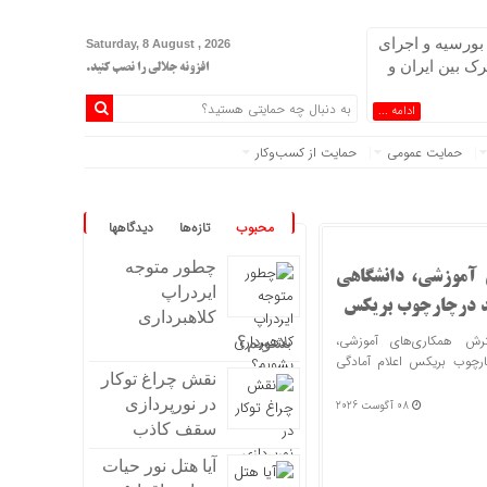
ورسیه و اجرای
Saturday, 8 August , 2026
ک بین ایران و
افزونه جلالی را نصب کنید.
ادامه ...
حمایت عمومی
حمایت از کسب‌وکار
زی
محبوب
تازه‌ها
دیدگاهها
چطور متوجه
 آموزشی، دانشگاهی
ایردراپ
ند درچارچوب بریکس
کلاهبرداری
رش همکاری‌های آموزشی،
بشویم؟
رچوب بریکس اعلام آمادگی
نقش چراغ توکار
در نورپردازی
08 آگوست 2026
سقف کاذب
آیا هتل نور حیات