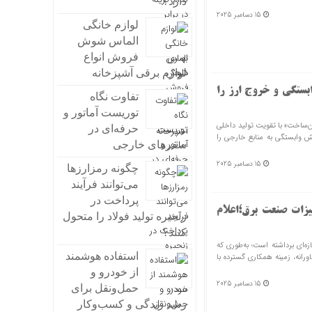
دارد؟
15 دسامبر 2025
لوازم خانگی
الماس شوش
فروش انواع
لوازم برقی آشپزخانه
بستگی و خروج ارز را
تفاوت نگاه
توریست آماتور و
ن‌ساخت» با تقویت تولید داخلی
حرفه‌ای در
 وابستگی به منابع خارجی را
سفرهای خارجی
15 دسامبر 2025
چگونه رمزارزها
می‌توانند فرآیند
پرداخت در
یزات صنعت برق؛اعلام
زنجیره تولید فولاد را متحول
کنند؟
‌ای برداشته است؛ به‌طوری که
استفاده هوشمند
شگاه تستا با احصای بیش از ۲۵۰ نیاز فناورانه، زمینه همکاری گسترده با
از خودرو و
15 دسامبر 2025
حمل‌ونقل برای
رشد زندگی و کسب‌وکار