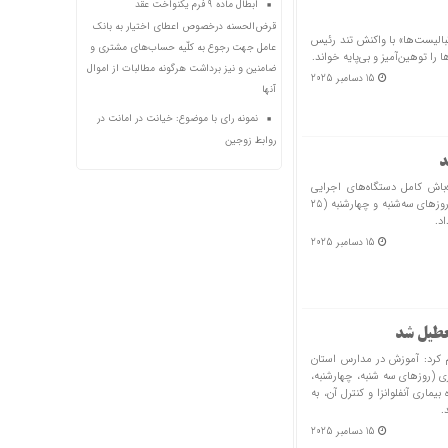
ابطال ماده ۹ فُرم یکنواخت عقد
قرض‌الحسنه درخصوص اعطای اختیار به بانک
تبالیست‌ها» با واکنش تند رئیس
عامل جهت رجوع به کلّیه حساب‌های مشتری و
 توهین‌آمیز و بی‌پایه خواند.
ضامنین و نیز برداشت هرگونه مطالبات از اموال
15 دسامبر 2025
آنها
نمونه رای با موضوع: خیانت در امانت در
روابط زوجین
د
‌باش کامل دستگاه‌های اجرایی
استان و تعطیلی مدارس در تمام مقاطع تحصیلی طی روزهای سه‌شنبه و چهارشنبه (۲۵
15 دسامبر 2025
تعطیل شد
م کرد: آموزش در مدارس استان
 (روزهای سه شنبه، چهارشنبه،
ره بیماری آنفلوانزا و کنترل آن، به
.
15 دسامبر 2025