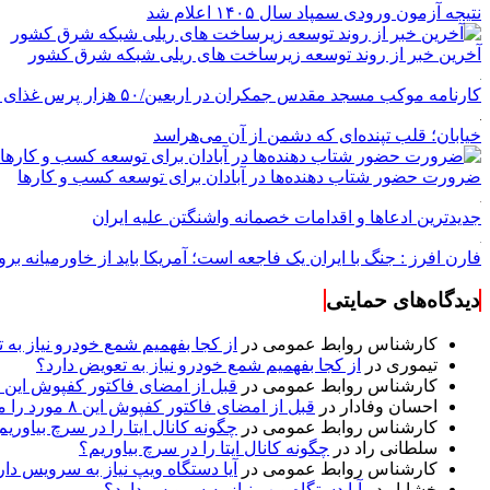
نتیجه آزمون ورودی سمپاد سال ۱۴۰۵ اعلام شد
آخرین خبر از روند توسعه زیرساخت های ریلی شبکه شرق کشور
کارنامه موکب مسجد مقدس جمکران در اربعین/۵۰ هزار پرس غذای روزانه
خیابان؛ قلب تپنده‌ای که دشمن از آن می‌هراسد
ضرورت حضور شتاب ‌دهنده‌ها در آبادان برای توسعه کسب‌ و کارها
جدیدترین ادعاها و اقدامات خصمانه واشنگتن علیه ایران
فارن افرز : جنگ با ایران یک فاجعه است؛ آمریکا باید از خاورمیانه برو
دیدگاه‌های حمایتی
کارشناس روابط عمومی
در
از کجا بفهمیم شمع خودرو نیاز به 
تیموری
در
از کجا بفهمیم شمع خودرو نیاز به تعویض دارد؟
کارشناس روابط عمومی
در
قبل از امضای فاکتور کفپوش این ۸ مورد را مکتوب کنید؛ از متراژ پرت تا ضمانت نصب
احسان وفادار
در
قبل از امضای فاکتور کفپوش این ۸ مورد را مکتوب کنید؛ از متراژ پرت تا ضمانت نصب
کارشناس روابط عمومی
در
چگونه کانال ایتا را در سرچ بیاوریم
سلطانی راد
در
چگونه کانال ایتا را در سرچ بیاوریم؟
کارشناس روابط عمومی
در
آیا دستگاه ویپ نیاز به سرویس دار
خشایار
در
آیا دستگاه ویپ نیاز به سرویس دارد؟