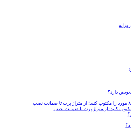
د
تعویض دارد؟
؟
د؟