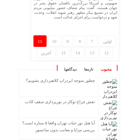
صهیونی و آمریکا بزرگ‌ترین ناقضان حقوق بشر در
جهان هستند، گفت: پیام شفاف حضور میلیونی مردم
ایران در تشییع پیکر مطهر رهبر شهید انقلاب، وحدت،
تعهد و درخواست برای اجرای عدالت است.
اولین
7
8
9
10
11
12
13
14
15
آخرین
محبوب
تازه‌ها
دیدگاهها
چطور متوجه ایردراپ کلاهبرداری بشویم؟
نقش چراغ توکار در نورپردازی سقف کاذب
آیا هتل نور حیات تهران واقعا ۵ ستاره است؟
بررسی مزایا و معایب بدون سانسور