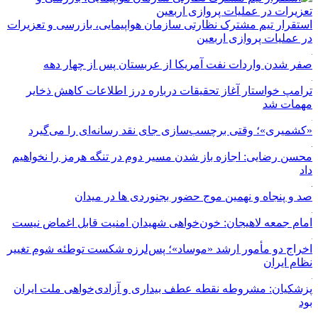
استقرار تیم مشترک نظارتی سازمان هواپیمایی، بازرسی و تعزیرات
در عملیات پروازی اربعین
صفر شدن واردات نفت آمریکا از عربستان پس از چهار دهه
ترامپ خواستار آغاز تحقیقات درباره درز اطلاعات کاهش ذخایر
مهمات شد
«کشمیری»؛ وقتی برچسب‌سازی جای نقد رسانه‌ای را می‌گیرد
محسن رضایی: اجازه باز شدن مسیر دوم در تنگه هرمز را نخواهیم
داد
صد و پنجاه و نهمین موج حضور بجنوردی ها در میدان
امام جمعه لاهیجان: خون‌خواهی شهیدان امنیت قابل اغماض نیست
اخراج دو مأمور ارشد «موساد»؛ پس‌لرزه شکست توطئه شوم تغییر
نظام ایران
پزشکیان: مشروطه نقطه عطف بیداری و آزادی‌خواهی ملت ایران
بود