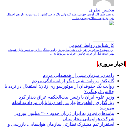
محسن نظری
به نظر شما اگر اونس جهانی رشد کنه ولی دلار داخل کشور ثابت بمونه، باز هم احتمال
افزایش قیمت طلا وجود داره؟ ...
کارشناس روابط عمومی
این موضوع به قوانین هر پلن و شرایط به‌روز پراپ بستگی دارد. به همین دلیل همیشه
بهتر است قبل از خرید چالش، جزئیات مربوط به ...
اخبار مروری
رامیان، میزبان شبی از همصدایی مردم
گالیکش، روایت شبی دیگر از ایستادگی مردم
روایت یک حقوقدان از موتورسواری زنان؛ استقلال در تردد یا
چالش فرهنگی؟
وزیر علوم ایران با رئیس بیت‌الحکمه عراق دیدار کرد
ریل‌گذاری راه‌آهن چابهار ــ زاهدان تا پایان مرداد به اتمام
می‌رسد
پیامدهای تجاوز به ایران؛ زیان حدود ۲۰۰ میلیون یورویی
شرکت هواپیمایی مجارستان
استقرار تیم مشترک نظارتی سازمان هواپیمایی، بازرسی و