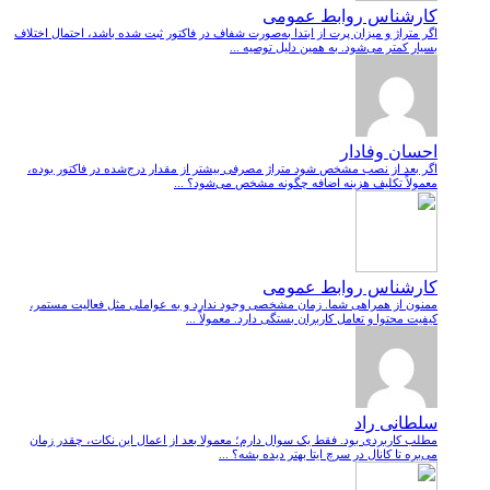
کارشناس روابط عمومی
اگر متراژ و میزان پرت از ابتدا به‌صورت شفاف در فاکتور ثبت شده باشد، احتمال اختلاف
بسیار کمتر می‌شود. به همین دلیل توصیه ...
احسان وفادار
اگر بعد از نصب مشخص شود متراژ مصرفی بیشتر از مقدار درج‌شده در فاکتور بوده،
معمولاً تکلیف هزینه اضافه چگونه مشخص می‌شود؟ ...
کارشناس روابط عمومی
ممنون از همراهی شما. زمان مشخصی وجود ندارد و به عواملی مثل فعالیت مستمر،
کیفیت محتوا و تعامل کاربران بستگی دارد. معمولاً ...
سلطانی راد
مطلب کاربردی بود. فقط یک سوال دارم؛ معمولا بعد از اعمال این نکات، چقدر زمان
می‌بره تا کانال در سرچ ایتا بهتر دیده بشه؟ ...