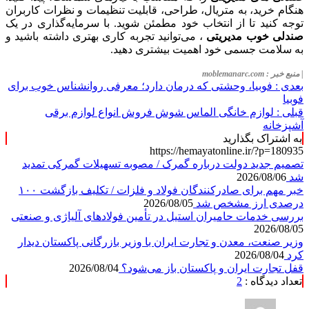
هنگام خرید، به متریال، طراحی، قابلیت تنظیمات و نظرات کاربران
توجه کنید تا از انتخاب خود مطمئن شوید. با سرمایه‌گذاری در یک
صندلی خوب مدیریتی
، می‌توانید تجربه کاری بهتری داشته باشید و
به سلامت جسمی خود اهمیت بیشتری دهید.
| منبع خبر : moblemanarc.com
بعدی :
فوبیا، وحشتی که درمان دارد؛ معرفی روانشناس خوب برای
فوبیا
قبلی :
لوازم خانگی الماس شوش فروش انواع لوازم برقی
آشپزخانه
به اشتراک بگذارید
https://hemayatonline.ir/?p=180935
تصمیم جدید دولت درباره گمرک / مصوبه تسهیلات گمرکی تمدید
شد
2026/08/06
خبر مهم برای صادرکنندگان فولاد و فلزات / تکلیف بازگشت ۱۰۰
درصدی ارز مشخص شد
2026/08/05
بررسی خدمات حامیران استیل در تأمین فولادهای آلیاژی و صنعتی
2026/08/05
وزیر صنعت، معدن و تجارت ایران با وزیر بازرگانی پاکستان دیدار
کرد
2026/08/04
قفل تجارت ایران و پاکستان باز می‌شود؟
2026/08/04
تعداد دیدگاه :
2