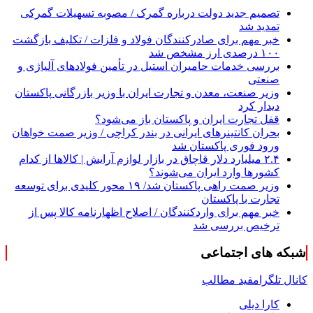
تصمیم جدید دولت درباره گمرک / مصوبه تسهیلات گمرکی
تمدید شد
خبر مهم برای صادرکنندگان فولاد و فلزات / تکلیف بازگشت
۱۰۰ درصدی ارز مشخص شد
بررسی خدمات حامیران استیل در تأمین فولادهای آلیاژی و
صنعتی
وزیر صنعت، معدن و تجارت ایران با وزیر بازرگانی پاکستان
دیدار کرد
قفل تجارت ایران و پاکستان باز می‌شود؟
بحران کانتینر‌های ایرانی در بندر کراچی / وزیر صمت خواهان
ورود فوری پاکستان شد
۲.۴ میلیارد دلار قاچاق در بازار لوازم آرایش | کالاها از کدام
کشورها وارد ایران می‌شوند؟
وزیر صمت راهی پاکستان شد/ ۱۹ محور کلیدی برای توسعه
تجارت با پاکستان
خبر مهم برای واردکنندگان / اصلاح اظهارنامه کالا پس از
ترخیص بررسی شد
شبکه های اجتماعی
کانال تلگرام
فید مطالب
کارا دیلی