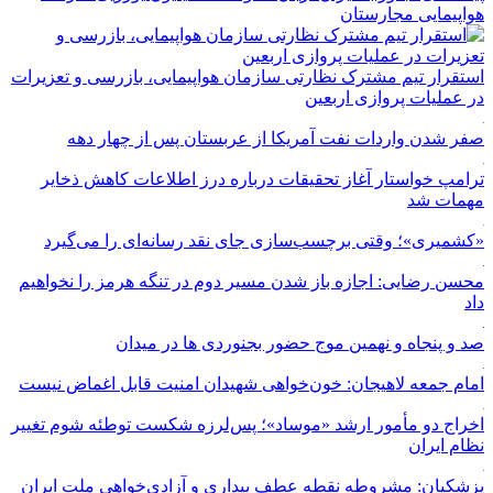
هواپیمایی مجارستان
استقرار تیم مشترک نظارتی سازمان هواپیمایی، بازرسی و تعزیرات
در عملیات پروازی اربعین
صفر شدن واردات نفت آمریکا از عربستان پس از چهار دهه
ترامپ خواستار آغاز تحقیقات درباره درز اطلاعات کاهش ذخایر
مهمات شد
«کشمیری»؛ وقتی برچسب‌سازی جای نقد رسانه‌ای را می‌گیرد
محسن رضایی: اجازه باز شدن مسیر دوم در تنگه هرمز را نخواهیم
داد
صد و پنجاه و نهمین موج حضور بجنوردی ها در میدان
امام جمعه لاهیجان: خون‌خواهی شهیدان امنیت قابل اغماض نیست
اخراج دو مأمور ارشد «موساد»؛ پس‌لرزه شکست توطئه شوم تغییر
نظام ایران
پزشکیان: مشروطه نقطه عطف بیداری و آزادی‌خواهی ملت ایران