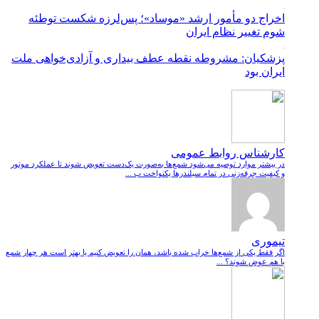
اخراج دو مأمور ارشد «موساد»؛ پس‌لرزه شکست توطئه
شوم تغییر نظام ایران
پزشکیان: مشروطه نقطه عطف بیداری و آزادی‌خواهی ملت
ایران بود
کارشناس روابط عمومی
در بیشتر موارد توصیه می‌شود شمع‌ها به‌صورت یک‌دست تعویض شوند تا عملکرد موتور
و کیفیت جرقه‌زنی در تمام سیلندرها یکنواخت ب ...
تیموری
اگر فقط یکی از شمع‌ها خراب شده باشد، همان را تعویض کنیم یا بهتر است هر چهار شمع
با هم عوض شوند؟ ...