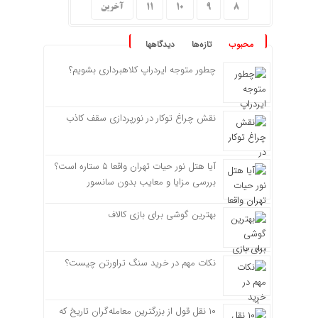
8
9
10
11
آخرین
محبوب
تازه‌ها
دیدگاهها
چطور متوجه ایردراپ کلاهبرداری بشویم؟
نقش چراغ توکار در نورپردازی سقف کاذب
آیا هتل نور حیات تهران واقعا ۵ ستاره است؟
بررسی مزایا و معایب بدون سانسور
بهترین گوشی برای بازی کالاف
نکات مهم در خرید سنگ تراورتن چیست؟
۱۰ نقل قول از بزرگترین معامله‌گران تاریخ که