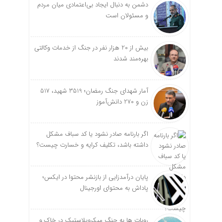
دشمن به دنبال ایجاد بی‌اعتمادی میان مردم
و مسئولان است
بیش از 20 هزار نفر در جنگ از خدمات وکالتی
بهره‌مند شدند
آمار شهدای جنگ رمضان؛ 3519 شهید، 517
زن و 270 دانش‌آموز
اگر بارنامه صادر نشود یا کد سباف مشکل
داشته باشد، تکلیف کرایه و خسارت چیست؟
پایان درآمدزایی از بازنشر محتوا در ایکس؛
پاداش به محتوای اورجینال
روبات ها به جنگ میکروپلاستیک در خاک و