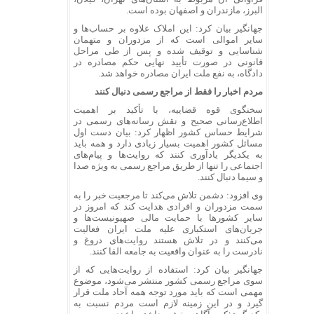
البرز، مازندران و اصفهان بوده است.
جهانگیر بیان کرد: این املاک علاوه بر حساب‌ها و
سایر اموالی است که از مزدوران و متهمان
شناسایی و توقیف شده و پس از طی مراحل
قانونی در صورت تأیید نهایی حکم مصادره در
دادگاه، به نفع ملت ایران مصادره خواهد شد.
مردم اخبار را فقط از مراجع رسمی دنبال کنند
سخنگوی قوه قضاییه، با تأکید بر اهمیت
اطلاع‌رسانی صحیح و نقش رسانه‌های رسمی در
شرایط حساس کشور اظهار کرد: بیان دست اول
مسائل کشور اهمیت بسیار زیادی دارد و همه باید
به یکدیگر یادآوری کنند که روایت‌ها و پیام‌های
اجتماعی را تنها از طریق مراجع رسمی به ویژه صدا
و سیما دنبال کنند.
وی افزود: دشمن تلاش می‌کند تا مرجعیت خبر را به
سمت مزدوران و افرادی هدایت کند که امروز در
سایر کشور‌ها با حمایت مالی صهیونیست‌ها و
جریان‌های استکباری علیه ملت ایران فعالیت
می‌کنند و در تلاش هستند روایت‌های دروغ و
نادرست را به عنوان واقعیت به جامعه القا کنند.
جهانگیر بیان کرد: استفاده از روایت‌هایی که از
سوی مراجع رسمی کشور منتشر می‌شود، موضوع
مهمی است که باید مورد توجه همه آحاد ملت قرار
گیرد و در این زمینه لازم است مردم نسبت به