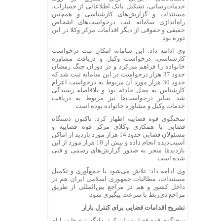
خدمات‌رسانی، تشکیل بانک اطلاعاتی از خسارات،
مستندات و گزارش‌های کارشناسی و همچنین
راه‌اندازی سامانه ثبت درخواست‌های اشخاص
حقیقی و حقوقی از دیگر اقدامات مرکز وکلا در این
دوره بود.
وی ادامه داد: این سامانه امکان ثبت درخواست
کارشناسی، درخواست وکیل و دریافت مشاوره
خانواده را فراهم می‌کرد و در دوران جنگ رمضان
حدود 37 هزار درخواست در این سامانه ثبت شد که
حدود 30 هزار مورد آن مربوط به درخواست اعزام
کارشناس به محل حادثه بود و بلافاصله رسیدگی
شد. سایر درخواست‌ها نیز مربوط به دریافت
خدمات وکیل و مشاوره خانواده بوده است.
سخنگوی قوه قضاییه اظهار کرد: تاکنون دستگاه
قضایی با همکاری وکلای مرکز قوه قضاییه و
مسئولان قضایی حدود 14 هزار مورد بازدید از اماکن
آسیب‌دیده انجام داده و بیش از 10 هزار مورد از این
بازدید‌ها منجر به صدور گزارش‌های رسمی و فنی
شده است.
وی ادامه داد: تلاش می‌شود با جمع‌آوری و تکمیل
مستندات، مطالبات جمهوری اسلامی ایران هم در
داخل کشور و هم در مراجع بین‌المللی از طریق
مراجع ذی‌ربط با سرعت پیگیری شود.
تشریح اقدامات قضایی برای کنترل بازار
سخنگوی قوه قضاییه بیان کرد: دادگستری‌ها در ایام