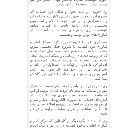
نسبت به این موضوع اذعان دارند.
وی افزود: در سند تحول و تعالی قوه قضاییه که
شروع آن در دولت شهید رئیسی آغاز شد و ادامه آن
و استمرارش و در دوره حجت‌الاسلام والمسلمین
محسنی اژه‌ای ادامه یافت، با قدرت شاهد
هوشمندسازی بخش‌های مختلف با استفاده از
فناوری‌های نوین بودیم و هستیم.
سخنگوی قوه قضاییه تصریح کرد: مرکز آمار و
فناوری قوه قضاییه با شروع جنگ تحمیلی سوم،
متناسب با شرایط کشور و محدودیت‌های ایجاد شده
که در زیرساخت‌های ارتباطی و شبکه اینترنت ایجاد
شده بود، نسبت به توسعه خدمات غیرحضوری
اقدام کرد تا علاوه بر اینکه سامانه‌ها پایدار بمانند و
تاب‌آوری در این حوزه‌ها افزایش پیدا کند،
آسیب‌پذیری بخش‌های مختلف قضایی نیز کاهش
پیدا کند.
وی تصریح کرد: در ایام جنگ تحمیلی سوم، 220 هزار
نفر در سامانه ثنا ثبت نام کردند که 30 درصد از این
ثبت‌نام‌ها به صورت غیرحضوری بود. 97 درصد از
ابلاغ‌های قضایی به صورت الکترونیکی صادر شد و
از طریق پیامک به اشخاص ذی‌نفع اطلاع‌رسانی شد
تا امکان مشاهده از طریق سامانه برایشان فراهم
شود.
وی ادامه داد: یکی دیگر از کار‌هایی که مرکز آمار و
فناوری اطلاعات قوه قضاییه در این دوره جنگ انجام