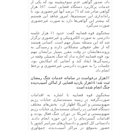
داد، صدور گواهی عدم سوءپیشینه بود که یکی از
خدمات پرکاربرد دستگاه قضایی است. 167 هزار
گواهی صادر شد که 75 درصد آنها غیرحضوری بود. با
راه‌اندازی این سیستم‌ها، امروز شاهد این هستیم
که بیشتر این گواهی‌ها دارد به صورت غیرحضوری
صورت می‌گیرد.
سخنگوی قوه قضاییه گفت: حدود 11 هزار جلسه
دادرسی به صورت الکترونیکی و غیرحضوری برگزار
شد که این مسئله بسیار مهم است. کسانی هستند
که از نظر حقوقی مشکلاتی دارند و رسیدگی به
پرونده‌هایشان در وقت مقرر بسیار برایشان مهم
بود. قوه قضاییه اجازه نداد که جنگ تحمیلی وقفه در
رسیدگی‌ها ایجاد کند و آنجایی که امکانش بود،
جلسات را به صورت دادرسی غیرحضوری و برخط
انجام داد.
37هزار درخواست در سامانه خدمات جنگ رمضان
ثبت شد/ 14هزار بازدید قضایی از اماکن آسیب‌دیده
جنگ انجام شده است
سخنگوی قوه قضاییه با اشاره به اقدامات
صورت‌گرفته در زمینه مستندسازی جنایات رژیم
صهیونیستی و آمریکا اظهار کرد: بخش‌های مختلف
دستگاه قضایی در راستای مستندسازی جنایات رژیم
صهیونیستی و آمریکا در دوران جنگ فعال بودند و
اقدامات گسترده‌ای را در این حوزه انجام دادند.
دادستانی کل کشور و دادستان‌های سراسر کشور با
حضور به‌موقع در مراکز آسیب‌دیده، جمع‌آوری