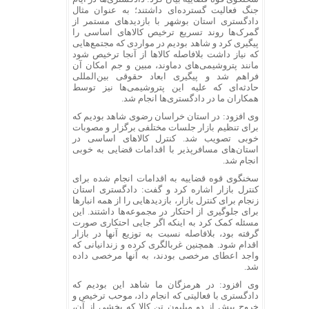
جنگ فعالیت گسترده‌ای داشتند؛ به عنوان مثال
دادگستری استان بوشهر با بازدید‌های مستمر از
گمرک‌ها روند تسریع ترخیص کالا‌های اساسی را
پیگیری کرد و شاهد بودیم در مواردی که مجتمع‌هایی
که نیاز داشت بلافاصله کالا‌ها از آنجا ترخیص شود
مانند پتروشیمی‌های دماوند، مبین و جم امکان آن
فراهم شد و پیگیری ابعاد حقوقی بین‌المللی
حادثه‌ای که علیه این پتروشیمی‌ها نیز توسط
همکاران ما در دادگستری‌ها انجام شد.
وی افزود: در استان خراسان رضوی شاهد بودیم که
برای تنظیم بازار جلسات مختلفی برگزار و مصوبات
خوبی تصویب شد. کنترل کالا‌های اساسی در
استان‌های مسافرپذیر با اقدامات قضایی به خوبی
انجام شد.
سخنگوی قوه قضاییه به اقدامات انجام شده برای
کنترل بازار اشاره کرد و گفت: دادگستری استان
زنجام برای کنترل بازار، بازدید‌هایی را از همه انبار‌ها
برای جلوگیری از احتکار در مجموعه‌ها داشتند. این
مسئله کمک کرد به اینکه اگر جایی احتکاری صورت
گرفته بود، بلافاصله نسبت به توزیع آنها در بازار
اقدام شود. همچنین غربالگری کرده و زندانیانی که
واجد اعطای مرخصی بودند، به آنها مرخصی داده
شد.
وی افزود: در هرمزگان ما شاهد این بودیم که
دادگستری با فعالیتی که انجام داد، موحب ترخیص و
خروج بیش از دو میلیون تن کالا که بخشی‌ از آن،