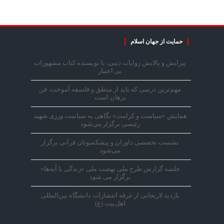
حمایت از جهان اسلام
پیرایش و پالایش روایات دینی، با نویسنده کتاب مشهورات
بی اعتبار
مهم‌ترین درسی که باید از منطق و فلسفه آموخت، فن
برهان است
همایش «سیاست و کرامت» نگاهی به سیاست ورزی شهید
رئیسی برگزار می‌شود
نشست تخصصی داوران و پیشکسوتان قرآنی برگزار
می‌شود
جلسه گزارش طرح ملی نهضت ملی «زندگی با آیه‌ها»
برگزار می شود
بازدید لاریجانی از غرفه انتشارات دانشگاه بین‌المللی
اهل‌بیت (ع)