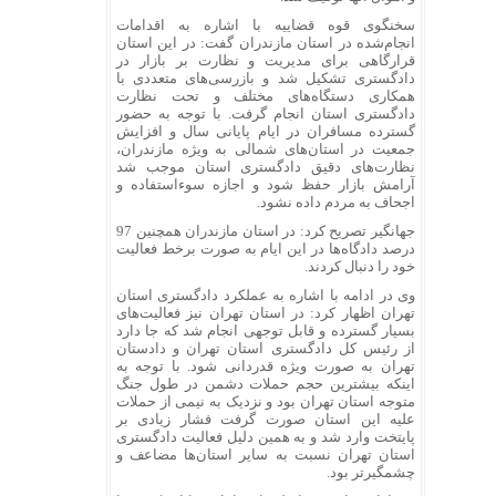
سخنگوی قوه قضاییه با اشاره به اقدامات
انجام‌شده در استان مازندران گفت: در این استان
قرارگاهی برای مدیریت و نظارت بر بازار در
دادگستری تشکیل شد و بازرسی‌های متعددی با
همکاری دستگاه‌های مختلف و تحت نظارت
دادگستری استان انجام گرفت. با توجه به حضور
گسترده مسافران در ایام پایانی سال و افزایش
جمعیت در استان‌های شمالی به ویژه مازندران،
نظارت‌های دقیق دادگستری استان موجب شد
آرامش بازار حفظ شود و اجازه سوءاستفاده و
اجحاف به مردم داده نشود.
جهانگیر تصریح کرد: در استان مازندران همچنین 97
درصد دادگاه‌ها در این ایام به صورت برخط فعالیت
خود را دنبال کردند.
وی در ادامه با اشاره به عملکرد دادگستری استان
تهران اظهار کرد: در استان تهران نیز فعالیت‌های
بسیار گسترده و قابل توجهی انجام شد که جا دارد
از رئیس کل دادگستری استان تهران و دادستان
تهران به صورت ویژه قدردانی شود. با توجه به
اینکه بیشترین حجم حملات دشمن در طول جنگ
متوجه استان تهران بود و نزدیک به نیمی از حملات
علیه این استان صورت گرفت فشار زیادی بر
پایتخت وارد شد و به همین دلیل فعالیت دادگستری
استان تهران نسبت به سایر استان‌ها مضاعف و
چشمگیرتر بود.