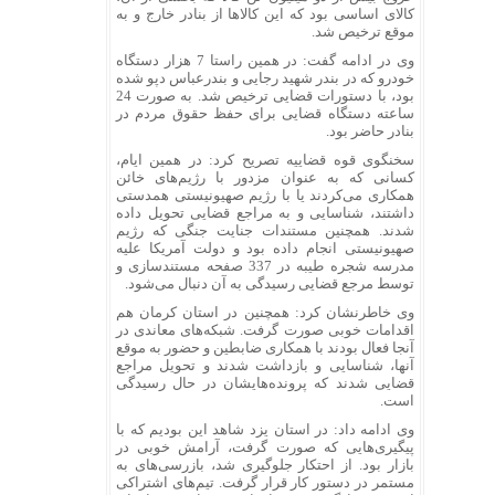
کالای اساسی بود که این کالا‌ها از بنادر خارج و به
موقع ترخیص شد.
وی در ادامه گفت: در همین راستا 7 هزار دستگاه
خودرو که در بندر شهید رجایی و بندرعباس دپو شده
بود، با دستورات قضایی ترخیص شد. به صورت 24
ساعته دستگاه قضایی برای حفظ حقوق مردم در
بنادر حاضر بود.
سخنگوی قوه قضاییه تصریح کرد: در همین ایام،
کسانی که به عنوان مزدور با رژیم‌های خائن
همکاری می‌کردند یا با رژیم صهیونیستی همدستی
داشتند، شناسایی و به مراجع قضایی تحویل داده
شدند. همچنین مستندات جنایت جنگی که رژیم
صهیونیستی انجام داده بود و دولت آمریکا علیه
مدرسه شجره طیبه در 337 صفحه مستندسازی و
توسط مرجع قضایی رسیدگی به آن دنبال می‌شود.
وی خاطرنشان کرد: همچنین در استان کرمان هم
اقدامات خوبی صورت گرفت. شبکه‌های معاندی در
آنجا فعال بودند با همکاری ضابطین و حضور به موقع
آنها، شناسایی و بازداشت شدند و تحویل مراجع
قضایی شدند که پرونده‌هایشان در حال رسیدگی
است.
وی ادامه داد: در استان یزد شاهد این بودیم که با
پیگیری‌هایی که صورت گرفت، آرامش خوبی در
بازار بود. از احتکار جلوگیری شد، بازرسی‌های به
مستمر در دستور کار قرار گرفت. تیم‌های اشتراکی