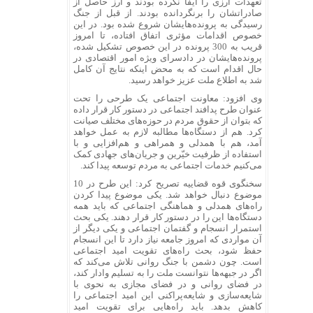
تعهدات ارزی را ایفا نکرده بودند و ارز حاصل از
صادراتشان را برنگردانده بودند. از قبل از جنگ
رسیدگی به پرونده‌هایشان شروع شده بود. در این
خصوص اقدامات مؤثری اتفاق افتاده، تا امروز
قریب به 300 پرونده در این خصوص تشکیل شده،
پرونده‌هایشان در دادسرای ویژه امور اقتصادی در
حال اقدام است که به محض اینکه نتایج آن کامل
شد به اطلاع ملت عزیز خواهد رسید.
وی افزود: معاونت اجتماعی یک طرحی را تحت
عنوان طرح پدافند اجتماعی در دستور کار قرار داده
که بتوان از حقوق مردم در حوزه‌های مختلف صیانت
کرد. هم از دستگاه‌ها مطالبه لازم به عمل خواهد
آمد، هم با همدلی و همراهی و هم‌افزایی و با
استفاده از ظرفیت خیّرین و جریان‌های جهادی کمک
می‌کنیم خدمات اجتماعی به مردم توسعه پیدا کند.
سخنگوی قوه قضاییه تصریح کرد: این طرح در 10
موضوع دنبال خواهد شد. یکی موضوع پیدا کردن
راه‌های همدلی و هماهنگی اجتماعی که باید همه
دستگاه‌ها این را در دستور کار قرار دهند. یکی بحث
استمرار انسجام و گفتمان اجتماعی و یکی دیگر از
آن مواردی که امروز جامعه نیاز دارد تا این انسجام
حفظ شود، بحث راه‌های تقویت امید اجتماعی
است. چون دشمن با جنگ روانی تلاش می‌کند که
اگر در جبهه‌ها نتوانست ملت را به تسلیم وادار کند،
در فضای روانی و در فضای مجازی به نحوی با
شایعه‌سازی و شایعه‌پراکنی این امید اجتماعی را
کاهش بدهد. باید راه‌هایی برای تقویت امید