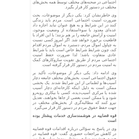
اجتماعی در صحنه‌های مختلف توسط همه بخش‌های
مختلف در دستور کار قرار بگیرد.
وی خاطرنشان کرد: یکی دیگر از موضوعات، بحث
ضرورت امنیت اجتماعی است. مردم باید زندگی
کنند در این شرایط و به هیچ عنوان نباید اجازه داد
عده‌ای معدود با سوءاستفاده از وضعیت موجود،
امنیت و آرامش جامعه را بر هم بزنند؛ با این افراد با
قاطعیت برخورد خواهد شد. اگر امروز کسی نسبت
به چپاول اموال مردم، دستبرد به اموال مردم اقدام
کند، چون شرایط شرایط خاص است باید با شرایط
عادی متفاوت باشد؛ لذا ضرورت حفظ امنیت
اجتماعی مردم از طریق تقویت سازوکار‌های کمک
به امنیت مردم در دستور کار قرار گرفته است.
وی ادامه داد: یکی دیگر از موضوعات، تأکید بر
حقوق اجتماعی است. بخش‌های مختلف جامعه دچار
آسیب‌ها و لطماتی از این شرایط شدند. یک بخشی
ممکن است به دلیل اینکه کارخانه‌ای دچار آسیب
شده یا مرکزی آسیب‌دیده، کسی با بیکاری رو‌به‌رو
شود و یا ممکن است بعضی از جا‌ها بخواهند، تعدیل
نیرو کنند که مطالبه‌گری از بخش‌های مختلف در
جهت حفظ حقوق مردم در دستور کار قرار می‌گیرد.
قوه قضاییه در هوشمندسازی خدمات پیشتاز بوده
است
وی در پاسخ به سؤالی درباره اقدامات قوه قضاییه
در کاهش مراجعات حضوری گفت: قوه قضاییه در
حوزه هوشمند سازی پیشتاز بوده؛ سایر قوا نیز