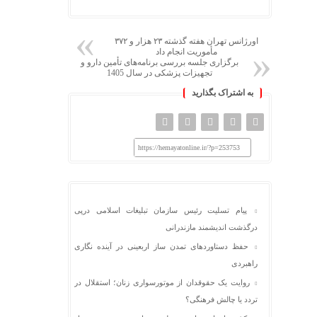
اورژانس تهران هفته گذشته ۲۳ هزار و ۳۷۲
مأموریت انجام داد
برگزاری جلسه بررسی برنامه‌های تأمین دارو و
تجهیزات پزشکی در سال 1405
به اشتراک بگذارید
https://hemayatonline.ir/?p=253753
پیام تسلیت رئیس سازمان تبلیغات اسلامی درپی
درگذشت اندیشمند مازندرانی
حفظ دستاوردهای تمدن ساز اربعینی در آینده نگاری
راهبردی
روایت یک حقوقدان از موتورسواری زنان؛ استقلال در
تردد یا چالش فرهنگی؟