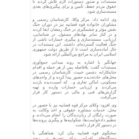
مستندات و صدور دستورات لازم تلاش کردند تا
حقوق مردم حفظ، تأمین و برای پیگیری‌های بعدی
مستندسازی شود.
وی ادامه داد: مرکز وکلا، کارشناسان رسمی و
مشاوران خانواده قوه قضاییه نیز در دوران جنگ
نقش مؤثر و چشمگیری در جنگ رمضان ایفا کردند
و در کنار سایر نهاد‌های مسئول، در شناسایی،
ارزیابی، مستندسازی و پیگیری خسارات ناشی از
جنگ فعالیت گسترده‌ای داشتند. این مستندات در
حال آماده‌سازی است تا از طریق دولت جمهوری
اسلامی ایران به مراجع بین‌المللی ارائه شود.
جهانگیر با اشاره به روند میدانی جمع‌آوری
مستندات گفت: بلافاصله پس از هر حمله و اقدام
جنایتکارانه دشمن خبیث، کارشناسان رسمی در
محل‌های حادثه‌دیده حضور پیدا کرده و از واحد‌های
مسکونی، اماکن تجاری و… که آسیب‌دیده بازدید
می‌کردند و ارزیابی خسارات وارده و تهیه
گزارش‌های فنی و مالی در دستور کار قرار
می‌گرفت.
وی افزود: وکلای مرکز قوه قضاییه نیز با حضور در
محل، خدمات مشاوره حقوقی و اخذ وکالت به
صورت رایگان از زیان‌دیدگان را انجام می‌دادند و
تنظیم دادخواست‌ها، شکواییه‌ها و پیگیری پرونده‌ها
در دستور کار قرار داشت.
سخنگوی قوه قضاییه بیان کرد: هماهنگی با
دستگاه‌های اجرایی برای تسریع در روند