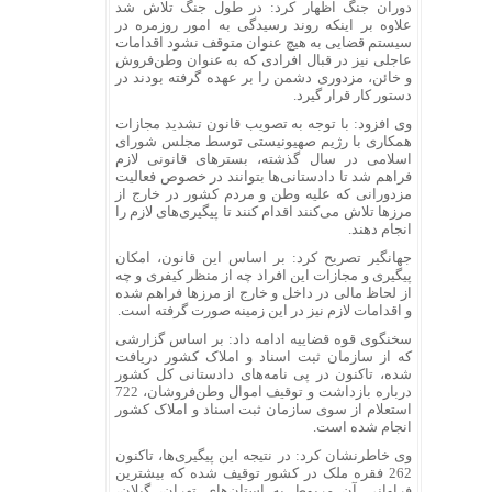
دوران جنگ اظهار کرد: در طول جنگ تلاش شد
علاوه بر اینکه روند رسیدگی به امور روزمره در
سیستم قضایی به هیچ عنوان متوقف نشود اقدامات
عاجلی نیز در قبال افرادی که به عنوان وطن‌فروش
و خائن، مزدوری دشمن را بر عهده گرفته بودند در
دستور کار قرار گیرد.
وی افزود: با توجه به تصویب قانون تشدید مجازات
همکاری با رژیم صهیونیستی توسط مجلس شورای
اسلامی در سال گذشته، بستر‌های قانونی لازم
فراهم شد تا دادستانی‌ها بتوانند در خصوص فعالیت
مزدورانی که علیه وطن و مردم کشور در خارج از
مرز‌ها تلاش می‌کنند اقدام کنند تا پیگیری‌های لازم را
انجام دهند.
جهانگیر تصریح کرد: بر اساس این قانون، امکان
پیگیری و مجازات این افراد چه از منظر کیفری و چه
از لحاظ مالی در داخل و خارج از مرز‌ها فراهم شده
و اقدامات لازم نیز در این زمینه صورت گرفته است.
سخنگوی قوه قضاییه ادامه داد: بر اساس گزارشی
که از سازمان ثبت اسناد و املاک کشور دریافت
شده، تاکنون در پی نامه‌های دادستانی کل کشور
درباره بازداشت و توقیف اموال وطن‌فروشان، 722
استعلام از سوی سازمان ثبت اسناد و املاک کشور
انجام شده است.
وی خاطرنشان کرد: در نتیجه این پیگیری‌ها، تاکنون
262 فقره ملک در کشور توقیف شده که بیشترین
فراوانی آن مربوط به استان‌های تهران، گیلان،