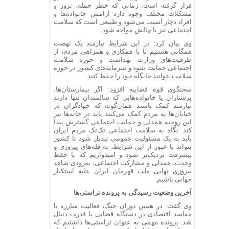
قرار گرفته است. زمانی که خطر حمله، ترور و
مشکلات مختلف وجود دارد آرامش خانواده‌ها و
افراد دچار آسیب می‌شود و طبیعی است که سلامت
اجتماعی نیز با چالش مواجه شود.
وی بیان کرد: در این شرایط نیازمند یک نهضت
همگانی هستیم تا با همکاری و همراهی مردم، از
ظرفیت‌های وزارت بهداشت و حوزه سلامت
اجتماعی حمایت شود و سرمایه‌های کشور در حوزه
سلامت بتوانند جایگاه خود را حفظ کنند.
سخنگوی قوه قضاییه افزود: اگر بیمارستان‌ها،
پرستاران یا خانواده‌هایی که سالمندان تنها دارند
نیازمند کمک باشند همان‌گونه که جهادگران در
خیابان‌ها به مردم کمک می‌کنند باید در خانه‌ها نیز
این روحیه همدلی و حمایت اجتماعی گسترش پیدا
کند. نگاه به سلامت اجتماعی تک‌تک مردم ایران
باید به یک مسئولیت عمومی تبدیل شود تا کشور
بتواند با عبور از این شرایط، به قله‌های پیروزی و
پیشرفت نزدیک‌تر شود و امیدواریم که با حفظ
وحدت، همدلی و مشارکت اجتماعی، به‌زودی شاهد
پیروزی نهایی ملت قهرمان ایران علیه استکبار
جهانی باشیم.
آخرین وضعیت رسیدگی به پرونده تراستی‌ها
وی گفت: در همین دوران جنگ، فعالیت مبارزه با
مفاسد اقتصادی در دستگاه قضایی با قدرت دنبال
شد. پرونده مهمی به عنوان تراستی‌ها داشتیم که