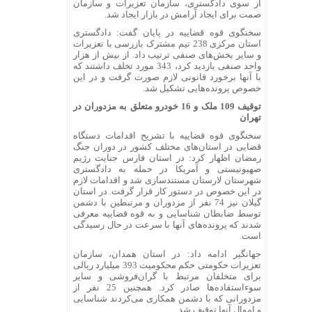
از سوی دادگستری، سازمان تعزیرات و سازمان
صمت برای ایجاد آرامش در بازار ایجاد شد.
سخنگوی قوه قضاییه در پایان گفت: دادگستری
استان مرکزی 238 تیم مشترک بازرسی با تعزیرات
و سایر بخش‌های صنفی ترتیب داد. از بیش از هزار
واحد صنفی بازدید کرد، 343 مورد تخلف داشتند که
با آنها برخورد قانونی لازم صورت گرفت و در این
خصوص پرونده‌هایی تشکیل شد.
توقیف 109 ملک و 16 خودرو متعلق به مزدوران در
تهران
سخنگوی قوه قضاییه با تشریح اقدامات دستگاه
قضایی در استان‌های مختلف کشور در دوران جنگ
رمضان اظهار کرد: در استان فارس جنایت رژیم
صهیونیستی و آمریکا در حمله به دادگستری
شهرستان لارستان مستندسازی شد و اقدامات لازم
در این خصوص در دستور کار قرار گرفت. در استان
گیلان نیز 74 نفر از مزدوران و مرتبطین با دشمن
توسط ضابطان شناسایی و به قوه قضاییه معرفی
شدند که پرونده‌های آنها با سرعت در حال رسیدگی
است.
جهانگیر ادامه داد: در استان همدان، سازمان
تعزیرات حکومتی حکم محکومیت 393 میلیارد ریالی
برای متخلفان مرتبط با گران‌فروشی و سایر
سوءاستفاده‌ها صادر کرد. همچنین 25 نفر از
مزدورانی که با دشمن همکاری می‌کردند شناسایی
و اموال آنها توقیف شد.