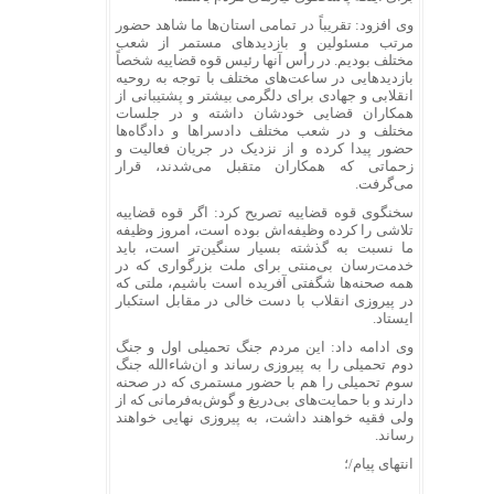
وی افزود: تقریباً در تمامی استان‌ها ما شاهد حضور
مرتب مسئولین و بازدید‌های مستمر از شعب
مختلف بودیم. در رأس آنها رئیس قوه قضاییه شخصاً
بازدید‌هایی در ساعت‌های مختلف با توجه به روحیه
انقلابی و جهادی برای دلگرمی بیشتر و پشتیبانی از
همکاران قضایی خودشان داشته و در جلسات
مختلف و در شعب مختلف دادسرا‌ها و دادگاه‌ها
حضور پیدا کرده و از نزدیک در جریان فعالیت و
زحماتی که همکاران متقبل می‌شدند، قرار
می‌گرفت.
سخنگوی قوه قضاییه تصریح کرد: اگر قوه قضاییه
تلاشی را کرده وظیفه‌اش بوده است، امروز وظیفه
ما نسبت به گذشته بسیار سنگین‌تر است، باید
خدمت‌رسان بی‌منتی برای ملت بزرگواری که در
همه صحنه‌ها شگفتی آفریده است باشیم، ملتی که
در پیروزی انقلاب با دست خالی در مقابل استکبار
ایستاد.
وی ادامه داد: این مردم جنگ تحمیلی اول و جنگ
دوم تحمیلی را به پیروزی رساند و ان‌شاءالله جنگ
سوم تحمیلی را هم با حضور مستمری که در صحنه
دارند و با حمایت‌های بی‌دریغ و گوش‌به‌فرمانی که از
ولی فقیه خواهند داشت، به پیروزی نهایی خواهند
رساند.
انتهای پیام/؛