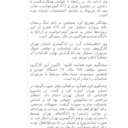
وی ادامه داد: در رابطه با عوامل همکاری‌کننده با
دشمن در مجموع هزار و 472 کیفرخواست صادر
شد که مربوط به عوامل اغتشاشات دی‌ماه بوده
است.
جهانگیر تصریح کرد: همچنین در ایام جنگ رمضان
441 پرونده تشکیل شد که 123 فقره از این
پرونده‌ها منجر به صدور کیفرخواست و ارجاع به
دادگاه شده و هم‌اکنون در حال رسیدگی است.
وی خاطرنشان کرد: در دادگستری استان تهران
کارگروهی ویژه برای شناسایی و توقیف اموال
مزدوران تشکیل شد که گزارش نهایی اقدامات آن
متعاقباً اعلام خواهد شد.
سخنگوی قوه قضاییه افزود: تاکنون این کارگروه
دستور توقیف 109 ملک، 16 دستگاه خودرو و
همچنین مسدودی حساب‌های مرتبط با مزدوران
شناسایی را صادر کرده است.
سخنگوی قوه قضاییه به فعالیت‌های صورت‌گرفته در
استان تهران اشاره کرد و گفت: در مجموع
اقداماتی که استان تهران انجام داد، اعطای
مرخصی به محکومین حقوقی بود که بر اساس
بخشنامه صادره صورت گرفت. تسهیلات مرخصی
برای آنها فراهم شد. نظارت‌های میدانی و روزانه‌ای
بر نواحی دادسرا و دادگاه‌های تهران توسط
دادسرای تهران و هم دادگستری تهران دنبال شد. به
صورت شبانه‌روزی و کشیک در دادسرا‌ها فعال بودند
برای اینکه پاسخگوی نیاز‌های مردم باشند.