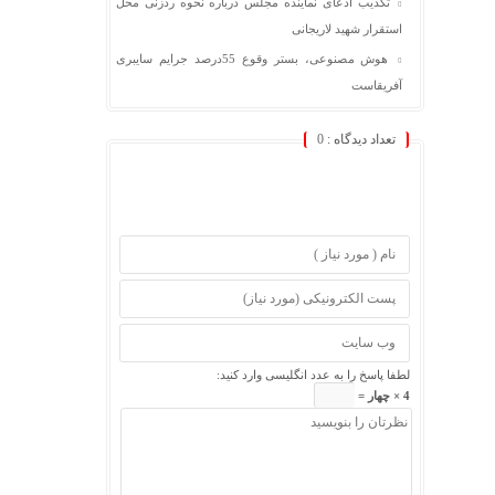
تکذیب ادعای نماینده مجلس درباره نحوه ردزنی محل
استقرار شهید لاریجانی
هوش مصنوعی، بستر وقوع 55درصد جرایم سایبری
آفریقاست
تعداد دیدگاه :
0
لطفا پاسخ را به عدد انگلیسی وارد کنید:
4 × چهار =