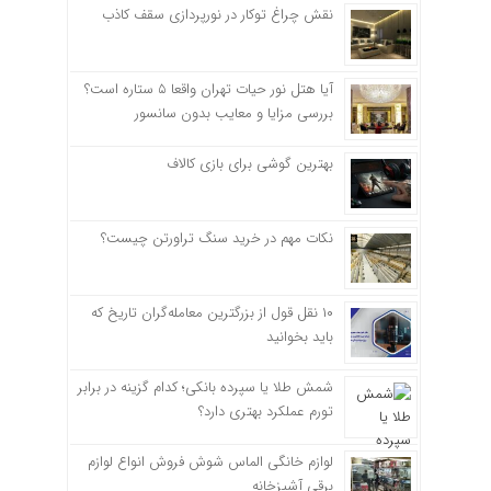
نقش چراغ توکار در نورپردازی سقف کاذب
آیا هتل نور حیات تهران واقعا ۵ ستاره است؟
بررسی مزایا و معایب بدون سانسور
بهترین گوشی برای بازی کالاف
نکات مهم در خرید سنگ تراورتن چیست؟
۱۰ نقل قول از بزرگترین معامله‌گران تاریخ که
باید بخوانید
شمش طلا یا سپرده بانکی؛ کدام گزینه در برابر
تورم عملکرد بهتری دارد؟
لوازم خانگی الماس شوش فروش انواع لوازم
برقی آشپزخانه