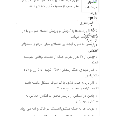
مهان می‌خواهد روزانه حداقل شش میلیون
مترمکعب از مصرف گاز را کاهش دهد
اخبار مروری
تعامل رسانه‌ها با آموزش و پرورش اعتماد عمومی را در
جامعه تقویت می‌کند
دشمن به دنبال ایجاد بی‌اعتمادی میان مردم و مسئولان
است
بیش از 20 هزار نفر در جنگ از خدمات وکالتی بهره‌مند
شدند
آمار شهدای جنگ رمضان؛ 3519 شهید، 517 زن و 270
دانش‌آموز
اگر بارنامه صادر نشود یا کد سباف مشکل داشته باشد،
تکلیف کرایه و خسارت چیست؟
پایان درآمدزایی از بازنشر محتوا در ایکس؛ پاداش به
محتوای اورجینال
روبات ها به جنگ میکروپلاستیک در خاک و آب می روند