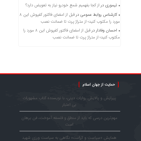
تیموری
در
از کجا بفهمیم شمع خودرو نیاز به تعویض دارد؟
کارشناس روابط عمومی
در
قبل از امضای فاکتور کفپوش این ۸
مورد را مکتوب کنید؛ از متراژ پرت تا ضمانت نصب
احسان وفادار
در
قبل از امضای فاکتور کفپوش این ۸ مورد را
مکتوب کنید؛ از متراژ پرت تا ضمانت نصب
حمایت از جهان اسلام
پیرایش و پالایش روایات دینی، با نویسنده کتاب مشهورات
بی اعتبار
مهم‌ترین درسی که باید از منطق و فلسفه آموخت، فن برهان
است
همایش «سیاست و کرامت» نگاهی به سیاست ورزی شهید