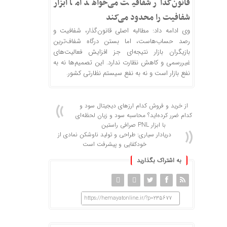
قانون‌گذار شفافیت می‌خواهد اما ابزار
شفافیت را محدود می‌کند
وی ادامه داد: مطالبه اصلی قانون‌گذار، شفافیت و
رصد حساب‌هاست، اما بستن درگاه شفاف‌ترین
بازیگران بازار نتیجه‌ای جز افزایش فعالیت‌های
غیررسمی و کاهش نظارت ندارد. این تصمیم‌ها نه به
نفع بازار است و نه به نفع سیستم نظارتی کشور.
از خرید و فروش کدام ارزهای دیجیتال سود و
کدام ضرر کرده‌اید؟ محاسبه سود و زیان لحظه‌ای
با ابزار PNL صرافی راستین
دریادار سیاری: طراحی و تولید ناوشکن نمادی از
خودکفایی و پیشرفت است
به اشتراک بگذارید
https://hemayatonline.ir/?p=235677