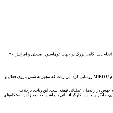
شرکت چینی مایدیا با رونمایی از ربات انسان‌نما و چرخ‌دار MIRO U که مجهز به شش بازوی فعال است و قادر است همزمان سه وظیفه را انجام دهد، گامی بزرگ در جهت اتوماسیون صنعتی و افزایش ۳۰
ام
MIRO U
رونمایی کرد. این ربات که مجهز به شش بازوی فعال و
د صرف از فرم انسانی و دستیابی به جهش در راندمان عملیاتی نهفته است. این ربات، برخلاف
پایدار بلند کردن عمودی، جایگزین چندین کارگر انسانی یا ماشین‌آلات مجزا در ایستگاه‌های