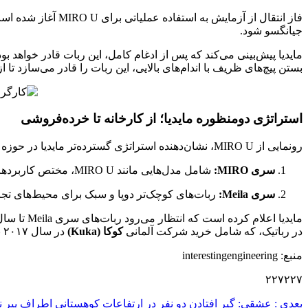
فاز انتقال از آزمایش به استفاده عملیاتی برای MIRO U آغاز شده است. این ربات قرار است تا پایان ماه جاری میلادی وارد خط تولید آزمایشی در
جیانگسو شود.
مایدیا پیش‌بینی می‌کند که پس از ادغام کامل، این ربات قادر خواهد بود
بستن پیچ‌های ظریف با اندام‌های بالایی، این ربات را قادر می‌سازد تا
استراتژی دومنظوره مایدیا؛ از کارخانه تا خرده‌فروشی
رونمایی از MIRO U، نشان‌دهنده استراتژی گسترده‌تر مایدیا در حوزه رباتیک است. این شرکت اکنون توسعه ربات‌های انسان‌نما را به دو مسیر مجزا تقسیم کرده است:
سری MIRO:
شامل مدل‌هایی مانند MIRO U، مختص کاربردهای صنعتی و خطوط تولید سنگین.
سری Meila:
ربات‌های کوچک‌تر دوپا و سبک برای محیط‌های تجا
در رباتیک، که شامل خرید شرکت آلمانی
کوکا (Kuka)
در سال ۲۰۱۷ نیز می‌شود، نشان‌دهنده عزم پکن برای تعریف مجدد اتوماسیون صنعتی جهانی است.
منبع: interestingengineering
۲۲۷۲۲۷
بعدی :
عشقی: گیر افتادن دو نفر در ارتفاعات کوهستانی اطراف پیر ن