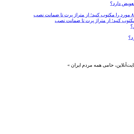
تعویض دارد؟
؟
د؟
ین، حامی همه مردم ایران »