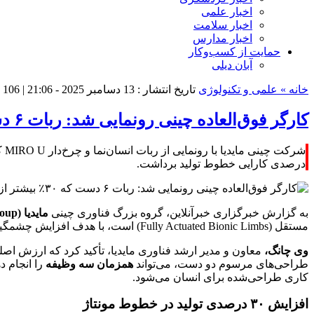
اخبار علمی
اخبار سلامت
اخبار مدارس
حمایت از کسب‌وکار
آبان دیلی
خانه »
علمی و تکنولوژی
تاریخ انتشار : 13 دسامبر 2025 - 21:06 |
106 بازدید
کارگر فوق‌العاده چینی رونمایی شد: ربات ۶ دست که ۳۰٪ بیشتر از انسان کار می‌کند
درصدی کارایی خطوط تولید برداشت.
به گزارش خبرگزاری خبرآنلاین، گروه بزرگ فناوری چینی
مایدیا (Midea Group)
مستقل (Fully Actuated Bionic Limbs) است، با هدف افزایش چشمگیر کارایی در محیط‌های صنعتی طراحی شده است.
وی چانگ،
طراحی‌های مرسوم دو دست، می‌تواند
همزمان سه وظیفه
کاری طراحی‌شده برای انسان می‌شود.
افزایش ۳۰ درصدی تولید در خطوط مونتاژ