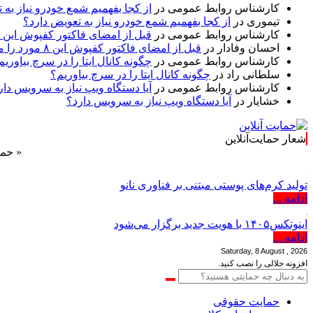
کارشناس روابط عمومی
در
از کجا بفهمیم شمع خودرو نیاز به 
تیموری
در
از کجا بفهمیم شمع خودرو نیاز به تعویض دارد؟
کارشناس روابط عمومی
در
قبل از امضای فاکتور کفپوش این ۸ مورد را مکتوب کنید؛ از متراژ پرت تا ضمانت نصب
احسان وفادار
در
قبل از امضای فاکتور کفپوش این ۸ مورد را مکتوب کنید؛ از متراژ پرت تا ضمانت نصب
کارشناس روابط عمومی
در
چگونه کانال ایتا را در سرچ بیاوریم
سلطانی راد
در
چگونه کانال ایتا را در سرچ بیاوریم؟
کارشناس روابط عمومی
در
آیا دستگاه ویپ نیاز به سرویس دار
خشایار
در
آیا دستگاه ویپ نیاز به سرویس دارد؟
شعار حمایت‌آنلاین
« حمایت‌آنلا
تولید کرم‌های پوستی مبتنی بر فناوری نانو
ادامه ...
اینوتکس۱۴۰۵ با هویت جدید برگزار می‌شود
ادامه ...
Saturday, 8 August , 2026
افزونه جلالی را نصب کنید.
حمایت حقوقی