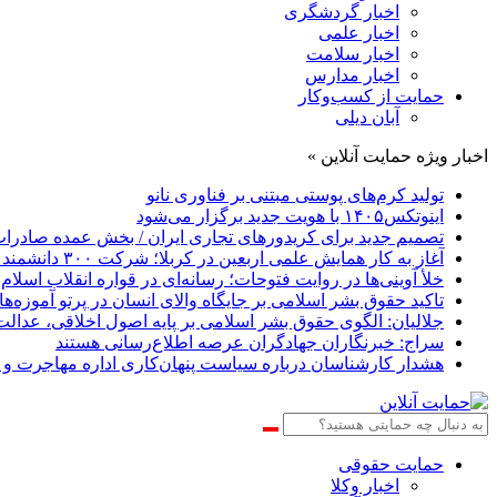
اخبار گردشگری
اخبار علمی
اخبار سلامت
اخبار مدارس
حمایت از کسب‌وکار
آبان دیلی
اخبار ویژه حمایت آنلاین »
تولید کرم‌های پوستی مبتنی بر فناوری نانو
اینوتکس۱۴۰۵ با هویت جدید برگزار می‌شود
تصمیم جدید برای کریدورهای تجاری ایران / بخش عمده صادرات
آغاز به کار همایش علمی اربعین در کربلا؛ شرکت ۳۰۰ دانشمند در ۹ دوره
خلأ آوینی‌ها در روایت فتوحات؛ رسانه‌ای در قواره انقلاب اسلام 
تاکید حقوق بشر اسلامی بر جایگاه والای انسان در پرتو آموز
جلالیان: الگوی حقوق بشر اسلامی بر پایه اصول اخلاقی، عدالت
سراج: خبرنگاران جهادگران عرصه اطلاع‌رسانی هستند
هشدار کارشناسان درباره سیاست پنهان‌کاری اداره مهاجرت و 
حمایت حقوقی
اخبار وکلا