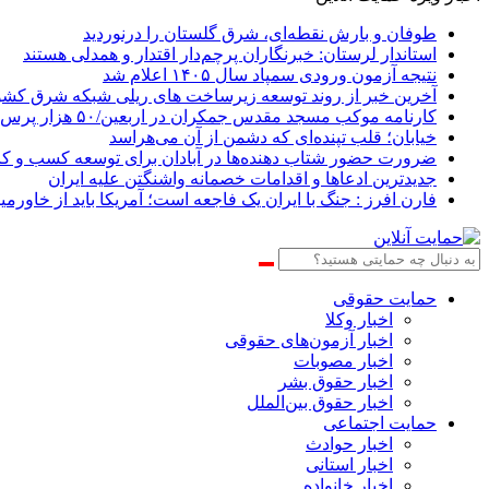
طوفان و بارش نقطه‌ای، شرق گلستان را درنوردید
استاندار لرستان: خبرنگاران پرچم‌دار اقتدار و همدلی هستند
نتیجه آزمون ورودی سمپاد سال ۱۴۰۵ اعلام شد
آخرین خبر از روند توسعه زیرساخت های ریلی شبکه شرق کشو
کارنامه موکب مسجد مقدس جمکران در اربعین/۵۰ هزار پرس غذای روزانه
خیابان؛ قلب تپنده‌ای که دشمن از آن می‌هراسد
ضرورت حضور شتاب ‌دهنده‌ها در آبادان برای توسعه کسب‌ و کا
جدیدترین ادعاها و اقدامات خصمانه واشنگتن علیه ایران
فارن افرز : جنگ با ایران یک فاجعه است؛ آمریکا باید از خاورمیا
حمایت حقوقی
اخبار وکلا
اخبار آزمون‌های حقوقی
اخبار مصوبات
اخبار حقوق بشر
اخبار حقوق بین‌الملل
حمایت اجتماعی
اخبار حوادث
اخبار استانی
اخبار خانواده