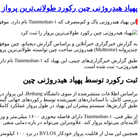
پهپاد هیدروژنی چین رکورد طولانی‌ترین پرواز 
این پهپاد هیدروژنی پاک و کم‌مصرف که Tianmushan-۱ نام دارد، موفق شده مسافتی برابر با ۱۸۸.۶۰۵ کیلومتر را طی کند.
به گزارش خبرگزاری خبرآنلاین و براساس گزارش دیجیاتو، چین موفق
چندپروانه (Multirotor) هیدروژنی ساخت چین توانسته طولانی‌ترین پرواز ثبت‌شده در این رده را انجام دهد.
هیدروژنی» ثبت شده است.
ثبت رکورد توسط پهپاد هیدروژنی چین
بررسی کامل، با استانداردهای تعیین‌شده توسط رکوردهای جهانی گین
طبق گزارش‌ها، سیستم پیشران این پهپاد در طول پرواز عملکرد کاملا
آلاینده‌ای می‌تواند پرواز کند. علاوه‌براین می‌تواند در بازه دمایی منفی ۴۰ تا مثبت ۵۰ درجه سانتی‌گراد فعالیت کند.
همچنین این مدل از قابلیت پرواز خودکار BVLOS در برد ۱۰۰ کیلومتری بهره می‌برد که آن را برای انجام مأموریت‌هایی که فراتر از میدان دید اپراتور هستند مناسب می‌کند.