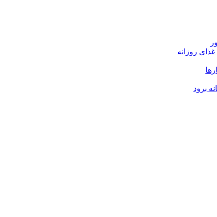
ر
رها
نه برود