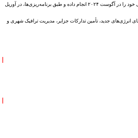
Tianmushan-۱ یکی از پروژه‌های شاخص آزمایشگاه Tianmushan وابسته به دانشگاه Beihang محسوب می‌شود. این پهپاد اولین پرواز آزمایشی خود را در آگوست ۲۰۲۴ انجام داده و طبق برنامه‌ریزی‌ها، در آوریل
یت نیروگاه‌های انرژی‌های جدید، تأمین تدارکات جزایر، مدیریت ترافیک شهری و