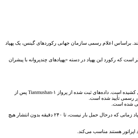
ند. براساس اعلام رسمی سازمان جهانی رکوردهای گینس، یک پهپاد
ارد، موفق شده مسافتی برابر با ۱۸۸.۶۰۵ کیلومتر را طی کند. لازم به ذکر است که رکورد این پهپاد در دسته «پهپادهای چندپروانه با پیشران
براساس اطلاعات منتشرشده از سوی دانشگاه Beihang، این پرواز در تاریخ ۱۶ نوامبر در شهر هانگژو انجام شده و بیش از چهار ساعت طول کشیده است. داده‌های ثبت شده از پرواز Tianmushan-۱ پس از
ور رسمی تأیید شده است.
ابی شده است.
از نظر فنی، Tianmushan-۱ دارای فاصله محوری ۱۶۰۰ میلی‌متر و وزن ۱۹ کیلوگرمی است و می‌تواند تا ۶ کیلوگرم محموله حمل کند. این پهپاد زمانی که درحال حمل بار نیست، تا ۲۴۰ دقیقه بدون انتشار هیچ