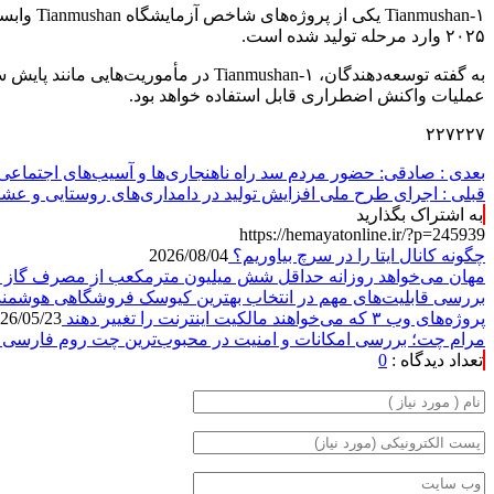
۲۰۲۵ وارد مرحله تولید شده است.
به گفته توسعه‌دهندگان، ianmushan-۱
عملیات واکنش اضطراری قابل استفاده خواهد بود.
۲۲۷۲۲۷
بعدی :
صادقی: حضور مردم سد راه ناهنجاری‌ها و آسیب‌های اجتماع
قبلی :
اجرای طرح ملی افزایش تولید در دامداری‌های روستایی و عش
به اشتراک بگذارید
https://hemayatonline.ir/?p=245939
چگونه کانال ایتا را در سرچ بیاوریم؟
2026/08/04
مهان می‌خواهد روزانه حداقل شش میلیون مترمکعب از مصرف گاز 
بررسی قابلیت‌های مهم در انتخاب بهترین کیوسک فروشگاهی هوشمن
پروژه‌های وب ۳ که می‌خواهند مالکیت اینترنت را تغییر دهند
26/05/23
مرام چت؛ بررسی امکانات و امنیت در محبوب‌ترین چت روم فارسی
تعداد دیدگاه :
0