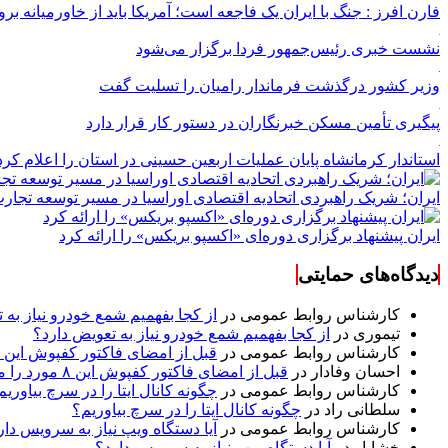
فارن افرز : جنگ با ایران یک فاجعه است؛ آمریکا باید از خاورمیانه برو
نشست خبری رئیس‌جمهور فردا برگزار می‌شود
وزیر کشور درگذشت فرماندار رامیان را تسلیت گفت
پیگیری تأمین مسکن خبرنگاران در دستور کار قرار دارد
استاندار کرمانشاه پایان عملیات اربعین حسینی در استان را اعلام کرد
ایران؛ شریک راهبردی اتحادیه اقتصادی اوراسیا در مسیر توسعه تجار
ایران پیشنهاد برگزاری دوره‌ای «اکسپو بریکس» را ارائه کرد
دیدگاه‌های حمایتی
کارشناس روابط عمومی
در
از کجا بفهمیم شمع خودرو نیاز به 
تیموری
در
از کجا بفهمیم شمع خودرو نیاز به تعویض دارد؟
کارشناس روابط عمومی
در
قبل از امضای فاکتور کفپوش این ۸ مورد را مکتوب کنید؛ از متراژ پرت تا ضمانت نصب
احسان وفادار
در
قبل از امضای فاکتور کفپوش این ۸ مورد را مکتوب کنید؛ از متراژ پرت تا ضمانت نصب
کارشناس روابط عمومی
در
چگونه کانال ایتا را در سرچ بیاوریم
سلطانی راد
در
چگونه کانال ایتا را در سرچ بیاوریم؟
کارشناس روابط عمومی
در
آیا دستگاه ویپ نیاز به سرویس دار
خشایار
در
آیا دستگاه ویپ نیاز به سرویس دارد؟