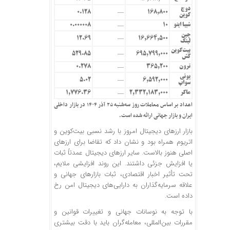
—
دوج
0.128
168,800
—
کوین
شیبا اینو
10
0.000008
—
چین
12.69
16,664,500
—
لینک
بیت‌کوین
529.85
695,799,000
—
کش
ترون
365,200
0.278
—
یونی
5.02
6,592,000
—
سواپ
ماکر
2,332,183,000
1,776.36
—
اعداد بر اساس معاملات روز سه‌شنبه ۲۵ آذر ۱۴۰۴ در بازار داخلی
ایران و بازار جهانی ارائه شده است.
بازار ارزهای دیجیتال امروز با رشد نسبی بیت‌کوین و
اتریوم همراه بود و نشان داد که تقاضا برای ارزهای
اصلی هنوز بالاست. سایر ارزهای دیجیتال عمدتاً ثبات
یا افزایش جزئی داشتند. این روند افزایشی ملایم،
تحت تأثیر اخبار اقتصادی، ثبات بازارهای جهانی و
علاقه سرمایه‌گذاران به دارایی‌های دیجیتال امن رخ
داده است.
با توجه به نوسانات جهانی و تغییرات قوانین و
مقررات بین‌المللی، معامله‌گران باید با دقت بیشتری