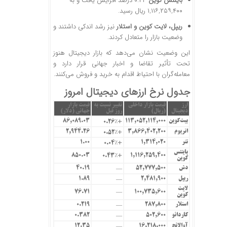
بایننس کوین
۰.۴۳ درصد افزایش یافت و به
۱,۱۱۶,۲۵۹,۴۰۰ ریال رسید.
ریپل، لایت کوین و استلار
نیز رشد اندکی داشتند و
وضعیت بازار را متعادل کردند.
این وضعیت نشان می‌دهد که بازار دیجیتال هنوز
تحت تأثیر تقاضا و اخبار جهانی قرار دارد و
معامله‌گران با احتیاط اقدام به خرید و فروش می‌کنند.
جدول نرخ ارزهای دیجیتال امروز
ارز
قیمت بازار داخلی
تغییر نسبت به
قیمت بازار
دیجیتال
(ریال)
روز قبل
جهانی (دلار)
بیت‌کوین
113,052,114,000
86,089.03
+0.26٪
اتریوم
3,866,402,200
2,944.26
+0.52٪
تتر
1,314,020
1.00
+0.04٪
بایننس
850.03
1,116,259,400
+0.43٪
کوین
دش
52,777,500
40.19
—
ریپل
2,481,900
1.89
—
لایت
76.71
100,735,600
—
کوین
استلار
287,800
0.219
—
کاردانو
502,600
0.382
—
آوالانچ
16,218,000
12.35