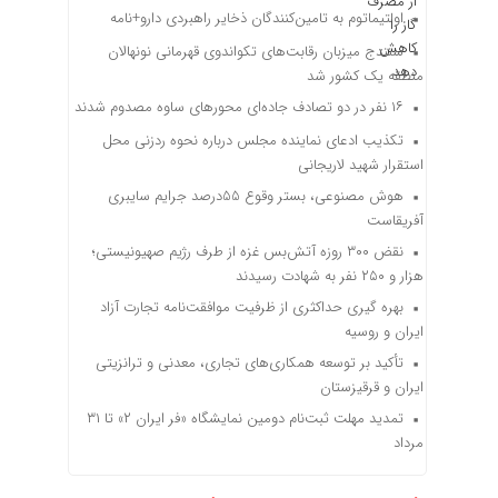
اولتیماتوم به تامین‌کنندگان ذخایر راهبردی دارو+نامه
سنندج میزبان رقابت‌های تکواندوی قهرمانی نونهالان
منطقه یک کشور شد
۱۶ نفر در دو تصادف جاده‌ای محورهای ساوه مصدوم شدند
تکذیب ادعای نماینده مجلس درباره نحوه ردزنی محل
استقرار شهید لاریجانی
هوش مصنوعی، بستر وقوع 55درصد جرایم سایبری
آفریقاست
نقض ۳۰۰ روزه آتش‌بس غزه از طرف رژیم صهیونیستی؛
هزار و ۲۵۰ نفر به شهادت رسیدند
بهره گیری حداکثری از ظرفیت موافقت‌نامه تجارت آزاد
ایران و روسیه
تأکید بر توسعه همکاری‌های تجاری، معدنی و ترانزیتی
ایران و قرقیزستان
تمدید مهلت ثبت‌نام دومین نمایشگاه «فر ایران ۲» تا ۳۱
مرداد