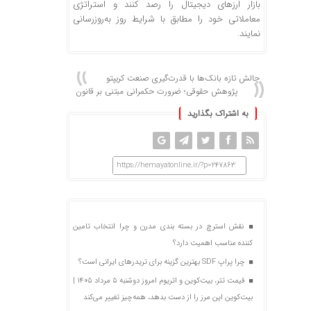
بازار ارزهای دیجیتال را رصد کنند و استراتژی
معاملاتی خود را مطابق با شرایط روز به‌روزرسانی
نمایند.
چالش تازه بانک‌ها با قدرت‌گیری صنعت کریپتو
پژوهش حقوقی؛ ضرورت حکمرانی مبتنی بر قانون
به اشتراک بگذارید
https://hemayatonline.ir/?p=247863
نقش استرچ در بسته‌ بندی مدرن و چرا انتخاب تامین
‌کننده مناسب اهمیت دارد؟
چرا پراپ SDF بهترین گزینه برای تریدرهای ایرانی است؟
قیمت تتر، بیت‌کوین و اتریوم امروز دوشنبه ۵ مرداد ۱۴۰۵ |
بیت‌کوین این مرز را از دست بدهد، همه‌چیز تغییر می‌کند