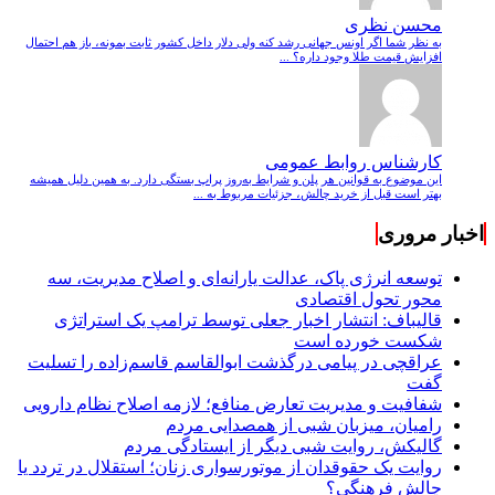
محسن نظری
به نظر شما اگر اونس جهانی رشد کنه ولی دلار داخل کشور ثابت بمونه، باز هم احتمال
افزایش قیمت طلا وجود داره؟ ...
کارشناس روابط عمومی
این موضوع به قوانین هر پلن و شرایط به‌روز پراپ بستگی دارد. به همین دلیل همیشه
بهتر است قبل از خرید چالش، جزئیات مربوط به ...
اخبار مروری
توسعه انرژی پاک، عدالت یارانه‌ای و اصلاح مدیریت، سه
محور تحول اقتصادی
قالیباف: انتشار اخبار جعلی توسط ترامپ یک استراتژی
شکست خورده است
عراقچی در پیامی درگذشت ابوالقاسم قاسم‌زاده را تسلیت
گفت
شفافیت و مدیریت تعارض منافع؛ لازمه اصلاح نظام دارویی
رامیان، میزبان شبی از همصدایی مردم
گالیکش، روایت شبی دیگر از ایستادگی مردم
روایت یک حقوقدان از موتورسواری زنان؛ استقلال در تردد یا
چالش فرهنگی؟