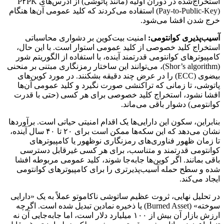
استخراج‌شده در دوران اولیه (مانند پاتوشی) از آدرس‌های P۲PK
(Pay-to-Public-Key) استفاده می‌کردند که کلید عمومی آن‌ها هنگام
خرج شدن افشا می‌شود.
آسیب‌پذیری کوانتومی:
امنیت بیت‌کوین بر دشواری محاسباتی
استخراج کلید خصوصی از کلید عمومی استوار است. با این حال،
کامپیوترهای کوانتومی قدرتمند آینده، با استفاده از الگوریتم شور
(Shor’s algorithm)، می‌توانند این ساختار رمزنگاری مبتنی بر منحنی
بیضوی (ECC) را در عرض چند دقیقه بشکنند. در مورد کوین‌های
پاتوشی، تا زمانی که تراکنشی صورت نگیرد و کلید عمومی آن‌ها
افشا نشود، استخراج کلید خصوصی برای هر کسی (حتی با قدرت
کوانتومی) دشوار باقی می‌ماند.
بنابراین، سکون این دارایی‌ها یک اقدام امنیتی حیاتی است. برآوردها
نشان می‌دهد که این سکه‌ها ممکن است برای ۲۰ تا ۴۰ سال آینده،
تا زمان ظهور فناوری‌های رمزنگاری نوظهور یا کامپیوترهای
کوانتومی قدرتمند و متناسب، برای هر کسی غیرقابل دسترسی
باقی بمانند. اگر کوین‌ها جابه‌جا شوند، کلید عمومی مربوطه افشا
شده و سطح حمله آسیب‌پذیرتری را برای کامپیوترهای کوانتومی
ایجاد می‌کند.
در تحلیل نهایی، ثروت عظیم ساتوشی ناکاموتو عملاً به یک «دارایی
سوخته» (Burned Asset) یا ذخیره نمادین تبدیل شده است. اگرچه
ارزش بازار آن بیش از ۱۰۰ میلیارد دلار است، اما جابه‌جایی آن نه