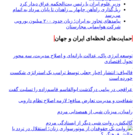
وزیر علوم ایران با رئیس بیت‌الحکمه عراق دیدار کرد
ریل‌گذاری راه‌آهن چابهار ــ زاهدان تا پایان مرداد به اتمام
می‌رسد
پیامدهای تجاوز به ایران؛ زیان حدود ۲۰۰ میلیون یورویی
شرکت هواپیمایی مجارستان
حمایت‌های لحظه‌ای ایران و جهان
توسعه انرژی پاک، عدالت یارانه‌ای و اصلاح مدیریت، سه محور
تحول اقتصادی
قالیباف: انتشار اخبار جعلی توسط ترامپ یک استراتژی شکست
خورده است
عراقچی در پیامی درگذشت ابوالقاسم قاسم‌زاده را تسلیت گفت
شفافیت و مدیریت تعارض منافع؛ لازمه اصلاح نظام دارویی
رامیان، میزبان شبی از همصدایی مردم
گالیکش، روایت شبی دیگر از ایستادگی مردم