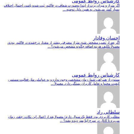
کارشناس روابط عمومی
اگر متراژ و میزان پرت از ابتدا به‌صورت شفاف در فاکتور ثبت شده باشد، احتمال اختلاف
بسیار کمتر می‌شود. به همین دلیل توصیه ...
احسان وفادار
اگر بعد از نصب مشخص شود متراژ مصرفی بیشتر از مقدار درج‌شده در فاکتور بوده،
معمولاً تکلیف هزینه اضافه چگونه مشخص می‌شود؟ ...
کارشناس روابط عمومی
ممنون از همراهی شما. زمان مشخصی وجود ندارد و به عواملی مثل فعالیت مستمر،
کیفیت محتوا و تعامل کاربران بستگی دارد. معمولاً ...
سلطانی راد
مطلب کاربردی بود. فقط یک سوال دارم؛ معمولا بعد از اعمال این نکات، چقدر زمان
می‌بره تا کانال در سرچ ایتا بهتر دیده بشه؟ ...