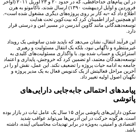
در این پیام‌های خداحافظی، که در حدود ۲۰ و ۲۳ آوریل ۲۰۱۱ (اواخر
فروردین و اوایل اردیبهشت ۱۳۹۰) ارسال شدند، ناکاموتو به هرن
اطلاع داد که «به کار بر روی پروژه‌های دیگری مشغول شده است».
او همچنین ابراز اطمینان کرد که بیت‌کوین تحت هدایت
توسعه‌دهندگانی مانند گاوین آندرسن در مسیر امن و درستی قرار
دارد.
این فرآیند انتقال، نشان می‌دهد که ناپدید شدن ساتوشی یک رویداد
غیرمنتظره و ناگهانی نبود، بلکه یک انتقال مسئولیت و رهبری
استراتژیک و حساب شده بود. با واگذاری مسئولیت‌های کلیدی به
توسعه‌دهندگان معتمد، او تضمین کرد که خروجش، پایداری و اعتماد
جامعه به ادامه حیات پروژه را تضعیف نکند. این عمل، نقش او را در
آخرین مراحل فعالیتش از یک کدنویس فعال به یک مدیر پروژه و
نگهبان اصول اولیه تغییر داد.
پیامدهای احتمالی جابه‌جایی دارایی‌های
پاتوشی
سکون دارایی‌های پاتوشی برای ۱۵ سال یک عامل ثبات در بازار بوده
است. هرگونه حرکت در این آدرس‌ها می‌تواند عواقب شدید
اقتصادی و امنیتی، به‌ویژه در برابر تهدیدات محاسباتی آینده، داشته
باشد.