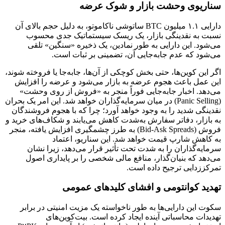
سناریوی وحشت بازار و شوک عرضه
دارایی ۱.۱ میلیون BTC ساتوشی ناکاموتو، به دلیل حجم بالای آن
نسبت به نقدینگی بازار، یک ریسک سیستماتیک جدی محسوب
می‌شود. این دارایی به طور نمادین، یک ذخیره «سنگین» تلقی
می‌شود که عدم جابه‌جایی آن، تضمینی بر ثبات است.
اگر این کوین‌ها، حتی بخش کوچکی از آن‌ها، جابه‌جا یا فروخته شوند،
این عمل باعث هجوم عرضه به بازار می‌شود و عرضه را افزایش
می‌دهد. اخبار جابه‌جایی فوراً منجر به «فروش از روی وحشت»
(Panic Selling) در میان سرمایه‌گذاران خواهد شد. این امر یک بحران
نقدینگی شدید را به وجود خواهد آورد؛ چرا که با هجوم فروشندگان
به بازار، دفاتر سفارش به‌شدت کاهش می‌یابند و شکاف‌های خرید و
فروش (Bid-Ask Spreads) به طرز چشمگیری افزایش یافته، منجر
به کاهش شارپ قیمت خواهد شد. این سناریو، اعتماد
سرمایه‌گذاران را به شدت تحت تأثیر قرار می‌دهد، زیرا نشان
می‌دهد که بنیان‌گذار، منافع مالی شخصی را بر پایداری اصول
تمرکززدایی ترجیح داده است.
تهدید کوانتومی و افشای کلیدهای عمومی
سکوت این دارایی‌ها به طور ناخواسته یک مزیت امنیتی در برابر
تهدیدات محاسباتی آینده ایجاد کرده است. بیت‌کوین‌های