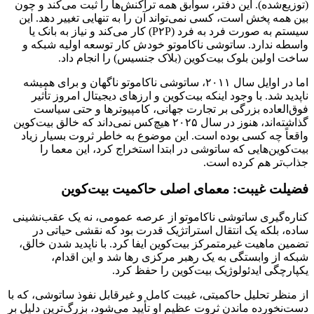
(توزیع‌شده). این دفتر، سوابق همه تراکنش‌ها را ثبت می‌کند و چون
بین همه پخش است، کسی نمی‌تواند آن را به تنهایی تغییر دهد. این
سیستم به صورت فرد به فرد (P۲P) کار می‌کند و نیاز به بانک یا
واسطه ندارد. ساتوشی ناکاموتو خودش کار توسعه اولیه شبکه و
ساخت اولین بلوک بیت‌کوین (بلاک جنسیس) را انجام داد.
اما در اوایل سال ۲۰۱۱، ساتوشی ناکاموتو ناگهان و برای همیشه
ناپدید شد. با وجود اینکه بیت‌کوین و ارزهای دیجیتال امروز تأثیر
فوق‌العاده بزرگی بر تجارت جهانی، کامپیوترها و حتی سیاست
گذاشته‌اند، هنوز در سال ۲۰۲۵ هیچ‌کس نمی‌داند که خالق بیت‌کوین
واقعاً چه کسی بوده است. این موضوع به خاطر ثروت بسیار زیاد
بیت‌کوین‌هایی که ساتوشی در ابتدا استخراج کرد، این معما را
جذاب‌تر هم کرده است.
فضیلت غیبت: معمای اصلی حاکمیت بیت‌کوین
کناره‌گیری ساتوشی ناکاموتو از عرصه عمومی، نه یک عقب‌نشینی
ساده، بلکه یک انتقال استراتژیک قدرت بود که نقشی حیاتی در
تضمین ماهیت غیرمتمرکز بیت‌کوین ایفا کرد. با ناپدید شدن خالق،
شبکه از وابستگی به یک رهبر مرکزی رها شد و این اقدام،
یکپارچگی ایدئولوژیک بیت‌کوین را حفظ کرد.
از منظر تحلیل حاکمیتی، غیبت کامل و غیرقابل نفوذ ساتوشی، که با
دست‌نخورده ماندن ثروت عظیم او تأیید می‌شود، بزرگ‌ترین دلیل بر