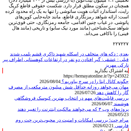
تخمینی ۱.۱ میلیون بیت‌کوین (با ارزشی بیش از ۱۰۰ میلیارد دلار)
همچنان در سکون مطلق قرار دارد. شکست حقوقی قاطع کریگ
رایت، استاندارد اثبات هویت ساتوشی را تنها به یک راه محدود کرده
است: ارائه شواهد رمزنگاری قاطع، مانند جابه‌جایی کوین‌های
پاتوشی. در غیاب چنین اقدامی، جامعه رمزنگاری، حتی قوی‌ترین
شواهد سبک‌شناختی (مانند مورد نیک سابو) و تاریخی (مانند هال
فینی) را ناکافی می‌داند.
۲۲۷۲۲۷
بعدی :
دکه های متخلف در اسکله شهید ذاکری قشم پلمب شدند
قبلی :
عشقی: گیر افتادن دو نفر در ارتفاعات کوهستانی اطراف پیر
نارکی مهریز
به اشتراک بگذارید
https://hemayatonline.ir/?p=245922
چگونه کانال ایتا را در سرچ بیاوریم؟
2026/08/04
مهان می‌خواهد روزانه حداقل شش میلیون مترمکعب از مصرف
گاز را کاهش دهد
2026/07/26
بررسی قابلیت‌های مهم در انتخاب بهترین کیوسک فروشگاهی
هوشمند
2026/06/07
پروژه‌های وب ۳ که می‌خواهند مالکیت اینترنت را تغییر دهند
2026/05/23
مرام چت؛ بررسی امکانات و امنیت در محبوب‌ترین چت روم
فارسی
2026/02/21