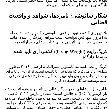
تنها باعث نوسانات شدید قیمتی می‌شود، بلکه خطر امنیتی غیرقابل
بازگشتی را نیز برای شبکه ایجاد می‌کند.
شکار ساتوشی: نامزدها، شواهد و واقعیت
قضایی
تلاش برای کشف هویت واقعی ساتوشی ناکاموتو ادامه دارد، اما تا
به امروز، هیچ کس نتوانسته است شواهد رمزنگاری شده (مانند
جابه‌جایی کوین‌های پاتوشی) برای اثبات ادعای خود ارائه دهد.
کریگ رایت (Craig Wright): کلاهبرداری تایید شده
توسط دادگاه
کریگ رایت، دانشمند کامپیوتر استرالیایی، از سال ۲۰۱۶ به‌طور
مداوم ادعا می‌کرد که ساتوشی ناکاموتو است. او از این ادعا برای
ثبت حق چاپ بر روی وایت‌پیپر بیت‌کوین و طرح دعاوی حقوقی
علیه توسعه‌دهندگان استفاده کرد.
با این حال، ادعاهای او در دادگاه عالی بریتانیا در پرونده اتحادیه پتنت
باز کریپتو (COPA) به چالش کشیده شد. در مارس ۲۰۲۴، قاضی
جیمز ملور به این نتیجه رسید که شواهد به‌طور قاطع نشان می‌دهد
که رایت، ساتوشی ناکاموتو
نیست
. تیم حقوقی COPA رایت را به
«دروغگویی در مقیاس عظیم» و «جعل اسناد» متهم کرد و شواهد