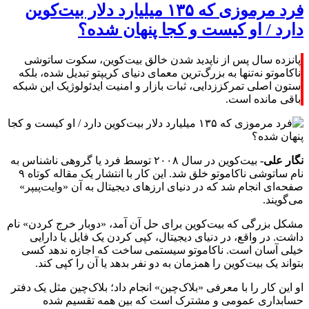
فرد مرموزی که ۱۳۵ میلیارد دلار بیت‌کوین
دارد / او کیست و کجا پنهان شده؟
پانزده سال پس از ناپدید شدن خالق بیت‌کوین، سکوت ساتوشی
ناکاموتو نه‌تنها به بزرگ‌ترین معمای دنیای کریپتو تبدیل شده، بلکه
ستون اصلی تمرکززدایی، ثبات بازار و امنیت ایدئولوژیک این شبکه
باقی مانده است.
نگار علی-
بیت‌کوین در سال ۲۰۰۸ توسط فرد یا گروهی ناشناس به
نام ساتوشی ناکاموتو خلق شد. این کار با انتشار یک مقاله کوتاه ۹
صفحه‌ای انجام شد که در دنیای ارزهای دیجیتال به آن «وایت‌پیپر»
می‌گویند.
مشکل بزرگی که بیت‌کوین برای حل آن آمد، «دوبار خرج کردن» نام
داشت. در واقع، در دنیای دیجیتال، کپی کردن یک فایل یا دارایی
خیلی آسان است. ناکاموتو سیستمی ساخت که اجازه ندهد کسی
بتواند یک بیت‌کوین را همزمان به دو نفر بدهد یا آن را کپی کند.
او این کار را با معرفی «بلاک‌چین» انجام داد؛ بلاک‌چین مثل یک دفتر
حسابداری عمومی و مشترک است که بین همه تقسیم شده