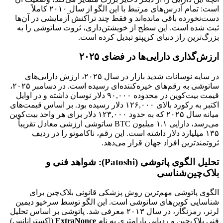
است: تمام آدرس‌های مرتبط با این الگو از سال ۲۰۱۰ کاملاً
دست‌نخورده باقی مانده‌اند و فقط چند تراکنش آزمایشی در آن‌ها
ثبت شده است. این سطح از خویشتن‌داری، ثروت ساتوشی را به
بزرگ‌ترین راز دنیای کریپتو تبدیل کرده است.
ارزش‌گذاری دارایی‌ها در فضای ۲۰۲۵
در سایه نوسانات شدید بازار در سال ۲۰۲۵، ارزش دارایی‌های
ساتوشی به رقم‌های خیره‌کننده‌ای رسیده است. در دسامبر ۲۰۲۵،
قیمت بیت‌کوین در محدوده ۹۰,۰۰۰ دلار نوسان داشته و در اوایل
اکتبر به رکورد بالای ۱۲۶,۰۰۰ دلار رسیده بود. بر اساس قیمت‌های
میانه سال ۲۰۲۵ که به حدود ۱۲۳,۰۰۰ دلار برای هر واحد بیت‌کوین
می‌رسد، دارایی ۱.۱ میلیون BTC ساتوشی ارزشی معادل تقریباً
۱۳۵ میلیارد دلار داشته است. این رقم، ناکاموتو را در ردیف
ثروتمندترین افراد جهان قرار می‌دهد.
تحلیل الگوی پاتوشی (Patoshi): شواهد فنی و
بلاک‌چین‌شناسی
الگوی پاتوشی مهم‌ترین روش پزشکی قانونی بلاک‌چین برای
شناسایی کوین‌های ساتوشی است. این الگو توسط سرخیو دیمین
لرنر، رمزنگار، در سال ۲۰۱۳ معرفی شد. پاتوشی بر اساس تحلیل
فنی بلاک‌چین و ردیابی پارامتری به نام
ExtraNonce
(اکسترانانس)