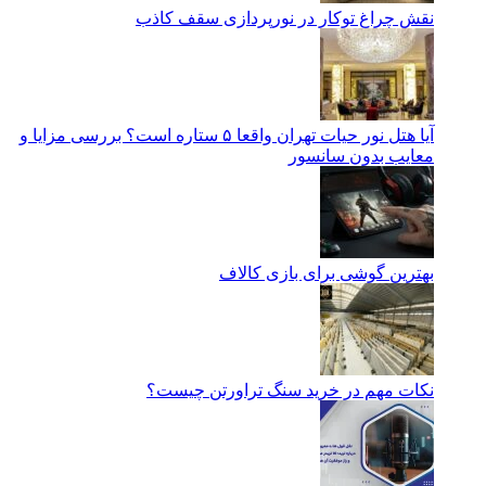
نقش چراغ توکار در نورپردازی سقف کاذب
آیا هتل نور حیات تهران واقعا ۵ ستاره است؟ بررسی مزایا و
معایب بدون سانسور
بهترین گوشی برای بازی کالاف
نکات مهم در خرید سنگ تراورتن چیست؟