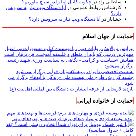
سلطانی راد
در
چگونه کانال ایتا را در سرچ بیاوریم؟
کارشناس روابط عمومی
در
آیا دستگاه ویپ نیاز به سرویس
دارد؟
خشایار
در
آیا دستگاه ویپ نیاز به سرویس دارد؟
حمایت از جهان اسلام
پیرایش و پالایش روایات دینی، با نویسنده کتاب مشهورات بی اعتبار
مهم‌ترین درسی که باید از منطق و فلسفه آموخت، فن برهان است
همایش «سیاست و کرامت» نگاهی به سیاست ورزی شهید رئیسی
برگزار می‌شود
نشست تخصصی داوران و پیشکسوتان قرآنی برگزار می‌شود
جلسه گزارش طرح ملی نهضت ملی «زندگی با آیه‌ها» برگزار می
شود
بازدید لاریجانی از غرفه انتشارات دانشگاه بین‌المللی اهل‌بیت (ع)
حمایت از خانواده ایرانی
آینده توسعه فردی و مهارت‌های نرم: فرصت‌ها و تهدیدهای مهم
آیا شیر خشک بیومیل برای نوزاد شما انتخاب درستی است؟ (نقد