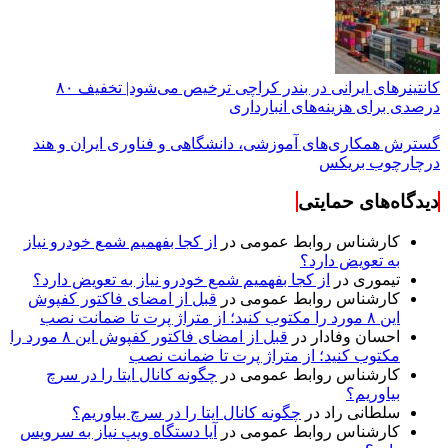
کانتینرهای ایرانی در بندر کراچی ترخیص می‌شود| تخفیف ۸۰
درصدی برای هزینه‌های انبارداری
گسترش همکاری‌های آموزشی، دانشگاهی و فناوری ایران و هند
درچارچوب بریکس
دیدگاه‌های حمایتی
کارشناس روابط عمومی
در
از کجا بفهمیم شمع خودرو نیاز
به تعویض دارد؟
تیموری
در
از کجا بفهمیم شمع خودرو نیاز به تعویض دارد؟
کارشناس روابط عمومی
در
قبل از امضای فاکتور کفپوش
این ۸ مورد را مکتوب کنید؛ از متراژ پرت تا ضمانت نصب
احسان وفادار
در
قبل از امضای فاکتور کفپوش این ۸ مورد را
مکتوب کنید؛ از متراژ پرت تا ضمانت نصب
کارشناس روابط عمومی
در
چگونه کانال ایتا را در سرچ
بیاوریم؟
سلطانی راد
در
چگونه کانال ایتا را در سرچ بیاوریم؟
کارشناس روابط عمومی
در
آیا دستگاه ویپ نیاز به سرویس