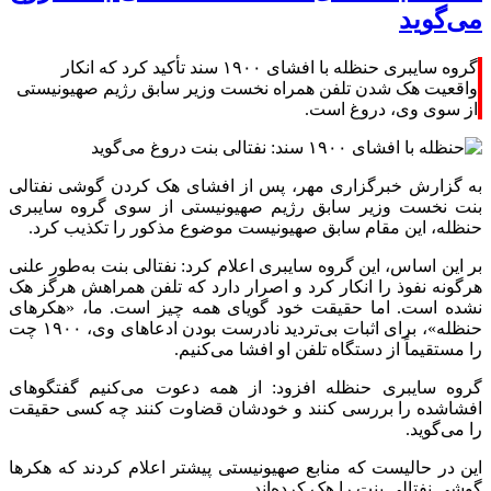
می‌گوید
گروه سایبری حنظله با افشای ۱۹۰۰ سند تأکید کرد که انکار
واقعیت هک شدن تلفن همراه نخست وزیر سابق رژیم صهیونیستی
از سوی وی، دروغ است.
به گزارش خبرگزاری مهر، پس از افشای هک کردن گوشی
نفتالی
بنت
نخست وزیر
سابق
رژیم صهیونیستی از سوی گروه سایبری
حنظله
، این مقام
سابق
صهیونیست موضوع مذکور را تکذیب کرد.
بر این اساس، این گروه سایبری اعلام کرد:
نفتالی
بنت
به‌طور علنی
هرگونه نفوذ را انکار کرد و اصرار دارد که تلفن
همراهش
هرگز هک
نشده است. اما حقیقت خود گویای همه چیز است. ما، «هکرهای
حنظله
»، برای اثبات بی‌تردید نادرست بودن ادعاهای وی،
۱۹۰۰
چت
را مستقیماً از دستگاه تلفن
او افشا
می‌کنیم.
گروه سایبری
حنظله
افزود: از همه دعوت می‌کنیم گفتگوهای
افشاشده را بررسی کنند و خودشان قضاوت کنند چه کسی حقیقت
را می‌گوید.
این در حالیست که منابع صهیونیستی
پیشتر
اعلام کردند که هکرها
گوشی
نفتالی
بِنِت
را هک کرده‌اند.