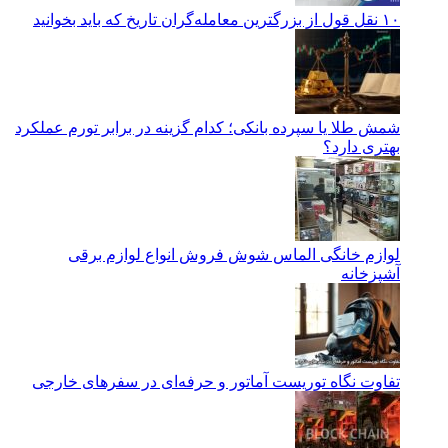
۱۰ نقل قول از بزرگترین معامله‌گران تاریخ که باید بخوانید
شمش طلا یا سپرده بانکی؛ کدام گزینه در برابر تورم عملکرد
بهتری دارد؟
لوازم خانگی الماس شوش فروش انواع لوازم برقی
آشپزخانه
تفاوت نگاه توریست آماتور و حرفه‌ای در سفرهای خارجی