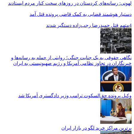
لهونی: رسانه‌های کردستان در روزهای سخت کنار مردم ایستادند
دستیار هوشمند قضایی به کمک قاضی پرونده قتل آمد
4متهم قتل حمیدرضا رجب‌زاده دستگیر شدند
نگاهی حقوقی به یک جنایت جنگی؛ روایتی از حمله به رسانه‌ها و
خبرنگاران در تجاوز نظامی آمریکا و رژیم صهیونیستی به ایران
وکیل پرونده حق‌السکوت ترامپ وزیر دادگستری آمریکا شد
برترین مراکز خرید لگو در بازار ایران