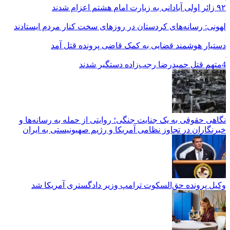
۹۲ زائر اولی آبادانی به زیارت امام هشتم اعزام شدند
لهونی: رسانه‌های کردستان در روزهای سخت کنار مردم ایستادند
دستیار هوشمند قضایی به کمک قاضی پرونده قتل آمد
4متهم قتل حمیدرضا رجب‌زاده دستگیر شدند
نگاهی حقوقی به یک جنایت جنگی؛ روایتی از حمله به رسانه‌ها و
خبرنگاران در تجاوز نظامی آمریکا و رژیم صهیونیستی به ایران
وکیل پرونده حق‌السکوت ترامپ وزیر دادگستری آمریکا شد