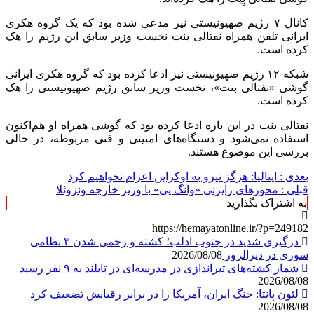
کانال ۷ رژیم صهیونیستی نیز مدعی شده بود که یک گروه
هکری
ایرانی تلفن همراه
نفتالی
بنت
نخست وزیر
سابق
این رژیم را هک
کرده است.
شبکه ۱۲ رژیم صهیونیستی نیز ادعا کرده بود که گروه
هکری
ایرانی
گوشی «
نفتالی
بنت
»، نخست وزیر
سابق
رژیم صهیونیستی را هک
کرده است.
نفتالی
بنت
در این
باره
ادعا کرده بود که گوشی همراه او هم‌اکنون
استفاده نمی‌شود و دستگاه‌های امنیتی و فنی مربوطه، در
حالی
بررسی
این موضوع هستند.
بعدی :
ایتالیا: هرگز نیرو به اوکراین اعزام نخواهیم کرد
قبلی :
محورهای رایزنی «وانگ یی» با وزیر خارجه ونزوئلا
به اشتراک بگذارید
https://hemayatonline.ir/?p=249182
درگیری شدید در جنوب ادلب؛ کشته و زخمی شدن ۳ نظامی
سوری در دیرالزور
2026/08/08
شمار کشته‌های تیراندازی در مدرسه‌ای در تایلند به ۹ نفر رسید
2026/08/08
لئون پانتا: جنگ ایران، آمریکا را در برابر رقبایش تضعیف کرد
2026/08/08