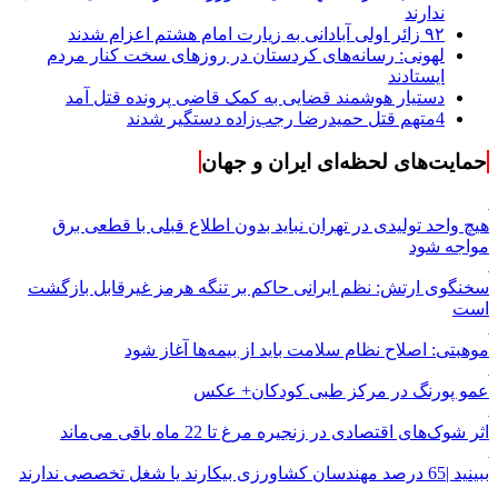
ندارند
۹۲ زائر اولی آبادانی به زیارت امام هشتم اعزام شدند
لهونی: رسانه‌های کردستان در روزهای سخت کنار مردم
ایستادند
دستیار هوشمند قضایی به کمک قاضی پرونده قتل آمد
4متهم قتل حمیدرضا رجب‌زاده دستگیر شدند
حمایت‌های لحظه‌ای ایران و جهان
هیچ واحد تولیدی در تهران نباید بدون اطلاع قبلی با قطعی برق
مواجه شود
سخنگوی ارتش: نظم ایرانی حاکم بر تنگه هرمز غیرقابل بازگشت
است
موهبتی: اصلاح نظام سلامت باید از بیمه‌ها آغاز شود
عمو پورنگ در مرکز طبی کودکان+ عکس
اثر شوک‌های اقتصادی در زنجیره مرغ تا 22 ماه باقی می‌ماند
ببینید |65 درصد مهندسان کشاورزی بیکارند یا شغل تخصصی ندارند