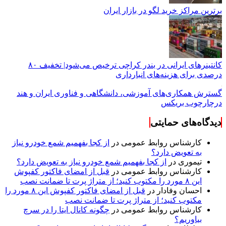
برترین مراکز خرید لگو در بازار ایران
کانتینرهای ایرانی در بندر کراچی ترخیص می‌شود| تخفیف ۸۰
درصدی برای هزینه‌های انبارداری
گسترش همکاری‌های آموزشی، دانشگاهی و فناوری ایران و هند
درچارچوب بریکس
دیدگاه‌های حمایتی
کارشناس روابط عمومی
در
از کجا بفهمیم شمع خودرو نیاز
به تعویض دارد؟
تیموری
در
از کجا بفهمیم شمع خودرو نیاز به تعویض دارد؟
کارشناس روابط عمومی
در
قبل از امضای فاکتور کفپوش
این ۸ مورد را مکتوب کنید؛ از متراژ پرت تا ضمانت نصب
احسان وفادار
در
قبل از امضای فاکتور کفپوش این ۸ مورد را
مکتوب کنید؛ از متراژ پرت تا ضمانت نصب
کارشناس روابط عمومی
در
چگونه کانال ایتا را در سرچ
بیاوریم؟