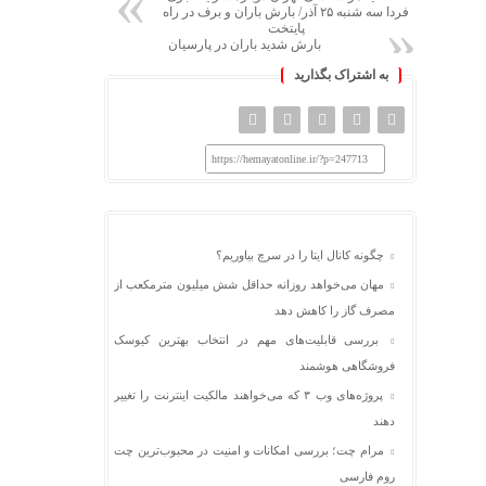
فردا سه شنبه ۲۵ آذر/ بارش باران و برف در راه
پایتخت
بارش شدید باران در پارسیان
به اشتراک بگذارید
https://hemayatonline.ir/?p=247713
چگونه کانال ایتا را در سرچ بیاوریم؟
مهان می‌خواهد روزانه حداقل شش میلیون مترمکعب از
مصرف گاز را کاهش دهد
بررسی قابلیت‌های مهم در انتخاب بهترین کیوسک
فروشگاهی هوشمند
پروژه‌های وب ۳ که می‌خواهند مالکیت اینترنت را تغییر
دهند
مرام چت؛ بررسی امکانات و امنیت در محبوب‌ترین چت
روم فارسی