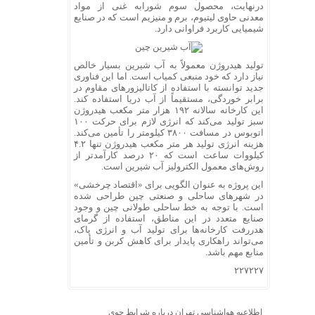
درنهایت، محصول سوم شورابه غنی از مواد
معدنی حاوی لیتیوم، برم و منیزیم است که در صنایع
شیمیایی کاربرد فراوانی دارد.
تولید هیدروژن معمولاً به آب شیرین بسیار خالص
نیاز دارد که خود منبعی کمیاب است. اما این فناوری
جدید توانسته با استفاده از کاتالیزورهای مقاوم در
برابر خوردگی، مستقیماً از آب دریا استفاده کند.
این کارخانه سالانه ۱۹۲ هزار متر مکعب هیدروژن
سبز تولید می‌کند که انرژی لازم برای حرکت ۱۰۰
اتوبوس در مسافت ۳۸۰۰ کیلومتر را تأمین می‌کند.
هزینه انرژی تولید هر متر مکعب هیدروژن تنها ۴.۲
کیلووات ساعت است که ۲۰ درصد کارآمدتر از
روش‌های معمول الکترولیز آب شیرین است.
این پروژه به عنوان الگویی برای «اقتصاد چرخشی»
در شهرهای ساحلی و صنعتی چین طراحی شده
است. با توجه به خط ساحلی طولانی چین و وجود
صنایع متعدد در این مناطق، استفاده از گرمای
هدررفت کارخانه‌ها برای تولید آب و انرژی پاک،
می‌تواند راهکاری پایدار برای کاهش کربن و تأمین
منابع مهم باشد.
۲۲۷۲۲۷
اطلاعیه هواشناسی تهران درباره شرایط جوی