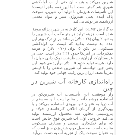
شیرین می‌کند و هزینه آن حتی از آب لوله‌کشی
شهری هم کمتر است. اما این همه ماجرا نیست؛
این تأسیسات هم‌زمان با تولید آب شیرین، سوخت
پاک آینده یعنی هیدروژن سبز و مواد معدنی
ارزشمند نیز تولید می‌کند.
به گزارش SCMP، این کارخانه در شهر ریژائو موفق
شده است هزینه تولید هر متر مکعب آب شیرین را
به تنها ۲ یوان (۰.۲۸ دلار) برساند. برای درک بهتر این
عدد، بد نیست بدانید که قیمت آب لوله‌کشی
مسکونی در پکن ۵ یوان (۰.۷۰ دلار) و هزینه
نمک‌زدایی در آمریکا حدود ۲.۲۱ دلار است. حتی در
عربستان که ارزان‌ترین ظرفیت نمک‌زدایی جهان را
دارد، هزینه تولید حدود ۰.۵ دلار برآورد می‌شود. این
یعنی چین توانسته آب شیرین صنعتی را با قیمتی
تقریباً نصف ارزان‌ترین رقیب جهانی خود تولید کند.
راه‌اندازی کارخانه آب شیرین در
چین
راز موفقیت این تأسیسات آب شیرین‌کن در
استفاده هوشمندانه از منابع است. این سیستم از
آب دریا به عنوان تنها ورودی استفاده می‌کند و با
بهره‌گیری از گرمای اتلافی کارخانه‌های فولاد و
پتروشیمی مجاور، سه محصول ارزشمند تولید
می‌کند. خروجی اول، آب شیرین فوق خالص است
که برای خنک‌کاری صنعتی و مصارف مسکونی
مناسب است. محصول دوم، هیدروژن سبز است که
به عنوان سوخت پاک از تجزیه آب به دست می‌آید.