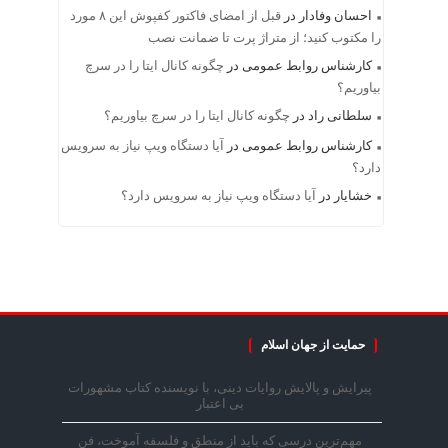
احسان وفادار
در
قبل از امضای فاکتور کفپوش این ۸ مورد
را مکتوب کنید؛ از متراژ پرت تا ضمانت نصب
کارشناس روابط عمومی
در
چگونه کانال ایتا را در سرچ
بیاوریم؟
سلطانی راد
در
چگونه کانال ایتا را در سرچ بیاوریم؟
کارشناس روابط عمومی
در
آیا دستگاه ویپ نیاز به سرویس
دارد؟
خشایار
در
آیا دستگاه ویپ نیاز به سرویس دارد؟
حمایت از جهان اسلام
پیرایش و پالایش روایات دینی، با نویسنده کتاب مشهورات
بی اعتبار
مهم‌ترین درسی که باید از منطق و فلسفه آموخت، فن