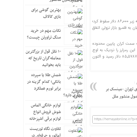
بهترین گوشی برای
بازی کالاف
به گزارش اقتصادآنلاین به نقل از انتخاب، بیت‌کوین برای نخستین بار در دو هفته گذشته به زیر ۸۶٬۰۰۰ دلار سقوط کرد؛
به قلمرو بازار نزولی اتفاق
نکات مهم در خرید
سنگ تراورتن چیست؟
به سمت کران پایین محدوده
ین رمزارز را نزدیک به اوج
۱۰ نقل قول از بزرگترین
تاریخی اوایل ماه اکتبر خریداری کرده‌اند. بیت‌کوین روز دوشنبه تا ۳٫۳٪ کاهش یافت و به ۸۵٬۵۷۸۷ دلار رسید و اکنون
معامله‌گران تاریخ که
باید بخوانید
شمش طلا یا سپرده
بانکی؛ کدام گزینه در
:
برابر تورم عملکرد
ی تهران -مینسک بر
بهتری دارد؟
صول منشور ملل
لوازم خانگی الماس
شوش فروش انواع
لوازم برقی آشپزخانه
https://hemayatonline.ir/?p=
تفاوت نگاه توریست
آماتور و حرفه‌ای در