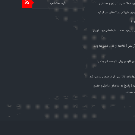
فید مطالب
ین فولادهای آلیاژی و صنعتی
یر بازرگانی پاکستان دیدار کرد
ود؟
راچی / وزیر صمت خواهان ورود فوری
م آرایش | کالاها از کدام کشورها وارد
مت راهی پاکستان شد/ ۱۹ محور کلیدی برای توسعه تجارت با
ظهارنامه کالا پس از ترخیص بررسی شد
زای هر سهم | پاسخ به تقاضای داخل و حضور
ف هستند