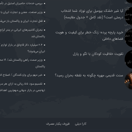
بررسی خدمات حامیران استیل در تأم
آیا شیر خشک بیومیل برای نوزاد شما انتخاب
وزیر صنعت، معدن و تجارت ایران با وز
درستی است؟ (نقد کامل + جدول مقایسه)
قفل تجارت ایران و پاکستان باز می‌ش
بحران کانتینر‌های ایرانی در بندر ک
خرید پارچه پرده؛ زنگ خطر برای کیفیت و هویت
پاکستان شد
فضاهای داخلی
۲.۴ میلیارد دلار قاچاق در بازار لواز
ایران می‌شوند؟
تقویت خلاقیت کودکان با لگو و پازل
وزیر ص
پاکستان
سنت قدیمی مهریه چگونه به نقطه بحران رسید؟
خبر مهم برای واردکنندگان / اصلاح ا
تقسیم سود ۵۵ ریالی به ا
تهاجمی در بازار جهانی مهم‌ترین اهدا
کارا دیلی
ظروف یکبار مصرف