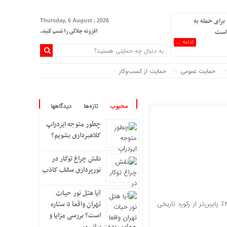
برای حمله به
Thursday, 6 August , 2026
است
افزونه جلالی را نصب کنید.
ادامه ...
حمایت عمومی
حمایت از کسب‌وکار
محبوب
تازه‌ها
دیدگاهها
چطور متوجه ایردراپ
کلاهبرداری بشویم؟
نقش چراغ توکار در
نورپردازی سقف کاذب
آیا هتل نور حیات
بیت‌کوین روز دوشنبه تا ۳٫۳٪ کاهش یافت و به ۸۵٬۵۷۸۷ دلار رسید و اکنون حدود ۳۰٪ پایین‌تر از رکورد تاریخی
تهران واقعا ۵ ستاره
است؟ بررسی مزایا و
معایب بدون سانسور