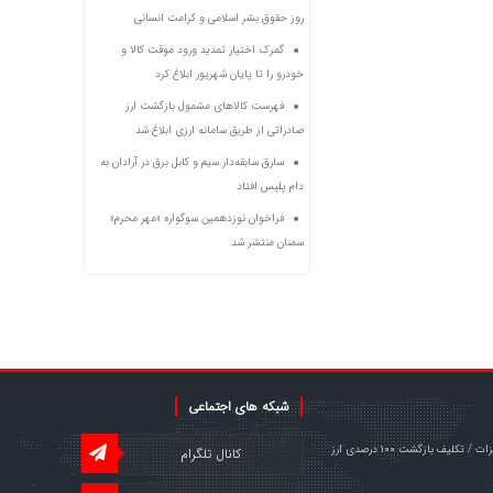
روز حقوق بشر اسلامی و کرامت انسانی
گمرک اختیار تمدید ورود موقت کالا و
خودرو را تا پایان شهریور ابلاغ کرد
فهرست کالاهای مشمول بازگشت ارز
صادراتی از طریق سامانه ارزی ابلاغ شد
سارق سابقه‌دار سیم و کابل برق در آرادان به
دام پلیس افتاد
فراخوان نوزدهمین سوگواره «مهر محرم»
سمنان منتشر شد
شبکه های اجتماعی
خبر مهم برای صادرکنندگان فولاد و فلزات / تکلیف بازگشت ۱۰۰ درصدی ارز
کانال تلگرام