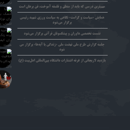
مهم‌ترین درسی که باید از منطق و فلسفه آموخت، فن برهان است
همایش «سیاست و کرامت» نگاهی به سیاست ورزی شهید رئیسی
برگزار می‌شود
نشست تخصصی داوران و پیشکسوتان قرآنی برگزار می‌شود
جلسه گزارش طرح ملی نهضت ملی «زندگی با آیه‌ها» برگزار می
شود
بازدید لاریجانی از غرفه انتشارات دانشگاه بین‌المللی اهل‌بیت (ع)