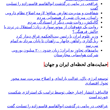
عراقچی در پیامی درگذشت ابوالقاسم قاسم‌زاده را تسلیت
گفت
شفافیت و مدیریت تعارض منافع؛ لازمه اصلاح نظام دارویی
رامیان، میزبان شبی از همصدایی مردم
گالیکش، روایت شبی دیگر از ایستادگی مردم
روایت یک حقوقدان از موتورسواری زنان؛ استقلال در تردد یا
چالش فرهنگی؟
وزیر علوم ایران با رئیس بیت‌الحکمه عراق دیدار کرد
ریل‌گذاری راه‌آهن چابهار ــ زاهدان تا پایان مرداد به اتمام
می‌رسد
پیامدهای تجاوز به ایران؛ زیان حدود ۲۰۰ میلیون یورویی
شرکت هواپیمایی مجارستان
حمایت‌های لحظه‌ای ایران و جهان
توسعه انرژی پاک، عدالت یارانه‌ای و اصلاح مدیریت، سه محور
تحول اقتصادی
قالیباف: انتشار اخبار جعلی توسط ترامپ یک استراتژی شکست
خورده است
عراقچی در پیامی درگذشت ابوالقاسم قاسم‌زاده را تسلیت گفت