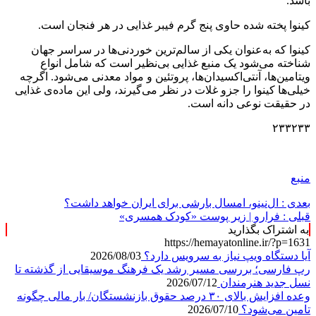
باشد.
کینوا پخته شده حاوی پنج گرم فیبر غذایی در هر فنجان است.
کینوا که به‌عنوان یکی از سالم‌ترین خوردنی‌ها در سراسر جهان
شناخته می‌شود یک منبع غذایی بی‌نظیر است که شامل انواع
ویتامین‌ها، آنتی‌اکسیدان‌ها، پروتئین و مواد معدنی می‌شود. اگرچه
خیلی‌ها کینوا را جزو غلات در نظر می‌گیرند، ولی این ماده‌ی غذایی
در حقیقت نوعی دانه است.
۲۳۳۲۳۳
منبع
بعدی :
ال‌نینو، امسال بارشی برای ایران خواهد داشت؟
قبلی :
فرارو | زیر پوست «کودک همسری»
به اشتراک بگذارید
https://hemayatonline.ir/?p=1631
آیا دستگاه ویپ نیاز به سرویس دارد؟
2026/08/03
رپ فارسی؛ بررسی مسیر رشد یک فرهنگ موسیقایی از گذشته تا
نسل جدید هنرمندان
2026/07/12
وعده افزایش بالای ۳۰ درصد حقوق بازنشستگان/ بار مالی چگونه
تامین می‌شود؟
2026/07/10