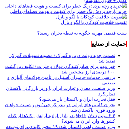
کامل + جدول مقایسه)
خرید پارچه پرده؛ زنگ خطر برای کیفیت و هویت فضاهای داخلی
تقویت خلاقیت کودکان با لگو و پازل
سنت قدیمی مهریه چگونه به نقطه بحران رسید؟
حمایت از صنایع
تصمیم جدید دولت درباره گمرک / مصوبه تسهیلات گمرکی
تمدید شد
خبر مهم برای صادرکنندگان فولاد و فلزات / تکلیف بازگشت
۱۰۰ درصدی ارز مشخص شد
بررسی خدمات حامیران استیل در تأمین فولادهای آلیاژی و
صنعتی
وزیر صنعت، معدن و تجارت ایران با وزیر بازرگانی پاکستان
دیدار کرد
قفل تجارت ایران و پاکستان باز می‌شود؟
بحران کانتینر‌های ایرانی در بندر کراچی / وزیر صمت خواهان
ورود فوری پاکستان شد
۲.۴ میلیارد دلار قاچاق در بازار لوازم آرایش | کالاها از کدام
کشورها وارد ایران می‌شوند؟
وزیر صمت راهی پاکستان شد/ ۱۹ محور کلیدی برای توسعه