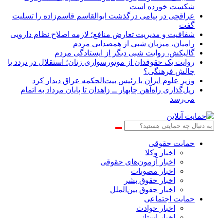
شکست خورده است
عراقچی در پیامی درگذشت ابوالقاسم قاسم‌زاده را تسلیت
گفت
شفافیت و مدیریت تعارض منافع؛ لازمه اصلاح نظام دارویی
رامیان، میزبان شبی از همصدایی مردم
گالیکش، روایت شبی دیگر از ایستادگی مردم
روایت یک حقوقدان از موتورسواری زنان؛ استقلال در تردد یا
چالش فرهنگی؟
وزیر علوم ایران با رئیس بیت‌الحکمه عراق دیدار کرد
ریل‌گذاری راه‌آهن چابهار ــ زاهدان تا پایان مرداد به اتمام
می‌رسد
حمایت حقوقی
اخبار وکلا
اخبار آزمون‌های حقوقی
اخبار مصوبات
اخبار حقوق بشر
اخبار حقوق بین‌الملل
حمایت اجتماعی
اخبار حوادث
اخبار استانی