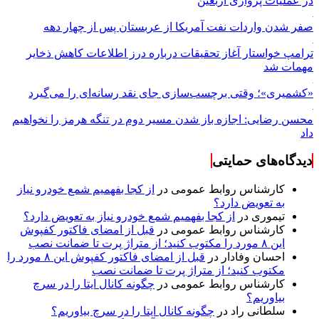
در عملیات پروازی اربعین
صفر شدن واردات نفت آمریکا از عربستان پس از چهار دهه
ترامپ خواستار آغاز تحقیقات درباره درز اطلاعات کاهش ذخایر
مهمات شد
«کشمیری»؛ وقتی برچسب‌سازی جای نقد رسانه‌ای را می‌گیرد
محسن رضایی: اجازه باز شدن مسیر دوم در تنگه هرمز را نخواهیم
داد
دیدگاه‌های حمایتی
کارشناس روابط عمومی
در
از کجا بفهمیم شمع خودرو نیاز
به تعویض دارد؟
تیموری
در
از کجا بفهمیم شمع خودرو نیاز به تعویض دارد؟
کارشناس روابط عمومی
در
قبل از امضای فاکتور کفپوش
این ۸ مورد را مکتوب کنید؛ از متراژ پرت تا ضمانت نصب
احسان وفادار
در
قبل از امضای فاکتور کفپوش این ۸ مورد را
مکتوب کنید؛ از متراژ پرت تا ضمانت نصب
کارشناس روابط عمومی
در
چگونه کانال ایتا را در سرچ
بیاوریم؟
سلطانی راد
در
چگونه کانال ایتا را در سرچ بیاوریم؟