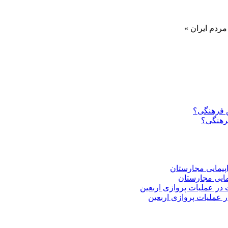
ن »
فرهنگی؟
 عملیات پروازی اربعین