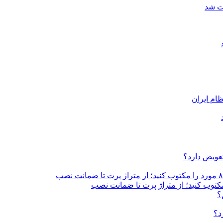
ات شد
ام ایران
تعویض دارد؟
؟
د؟