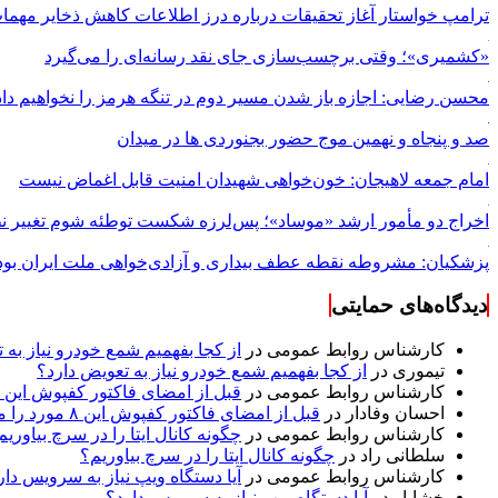
ترامپ خواستار آغاز تحقیقات درباره درز اطلاعات کاهش ذخایر مهم
«کشمیری»؛ وقتی برچسب‌سازی جای نقد رسانه‌ای را می‌گیرد
محسن رضایی: اجازه باز شدن مسیر دوم در تنگه هرمز را نخواهیم داد
صد و پنجاه و نهمین موج حضور بجنوردی ها در میدان
امام جمعه لاهیجان: خون‌خواهی شهیدان امنیت قابل اغماض نیست
اخراج دو مأمور ارشد «موساد»؛ پس‌لرزه شکست توطئه شوم تغییر نظ
پزشکیان: مشروطه نقطه عطف بیداری و آزادی‌خواهی ملت ایران بود
دیدگاه‌های حمایتی
کارشناس روابط عمومی
در
از کجا بفهمیم شمع خودرو نیاز به 
تیموری
در
از کجا بفهمیم شمع خودرو نیاز به تعویض دارد؟
کارشناس روابط عمومی
در
قبل از امضای فاکتور کفپوش این ۸ مورد را مکتوب کنید؛ از متراژ پرت تا ضمانت نصب
احسان وفادار
در
قبل از امضای فاکتور کفپوش این ۸ مورد را مکتوب کنید؛ از متراژ پرت تا ضمانت نصب
کارشناس روابط عمومی
در
چگونه کانال ایتا را در سرچ بیاوریم
سلطانی راد
در
چگونه کانال ایتا را در سرچ بیاوریم؟
کارشناس روابط عمومی
در
آیا دستگاه ویپ نیاز به سرویس دار
خشایار
در
آیا دستگاه ویپ نیاز به سرویس دارد؟