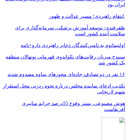
ایران بود
انتقام راهبردی؛ مسیر عدالت و ظهور
ظفرقندی: توسعه آموزش پزشکی، سرمایه‌گذاری برای
سلامت آینده کشور است
اولتیماتوم به تامین‌کنندگان ذخایر راهبردی دارو+نامه
سنندج میزبان رقابت‌های تکواندوی قهرمانی نونهالان منطقه
یک کشور شد
۱۶ نفر در دو تصادف جاده‌ای محورهای ساوه مصدوم شدند
تکذیب ادعای نماینده مجلس درباره نحوه ردزنی محل استقرار
شهید لاریجانی
هوش مصنوعی، بستر وقوع 55درصد جرایم سایبری
آفریقاست