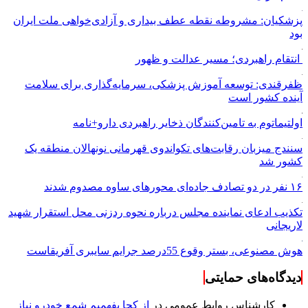
پزشکیان: مشروطه نقطه عطف بیداری و آزادی‌خواهی ملت ایران
بود
انتقام راهبردی؛ مسیر عدالت و ظهور
ظفرقندی: توسعه آموزش پزشکی، سرمایه‌گذاری برای سلامت
آینده کشور است
اولتیماتوم به تامین‌کنندگان ذخایر راهبردی دارو+نامه
سنندج میزبان رقابت‌های تکواندوی قهرمانی نونهالان منطقه یک
کشور شد
۱۶ نفر در دو تصادف جاده‌ای محورهای ساوه مصدوم شدند
تکذیب ادعای نماینده مجلس درباره نحوه ردزنی محل استقرار شهید
لاریجانی
هوش مصنوعی، بستر وقوع 55درصد جرایم سایبری آفریقاست
دیدگاه‌های حمایتی
کارشناس روابط عمومی
در
از کجا بفهمیم شمع خودرو نیاز