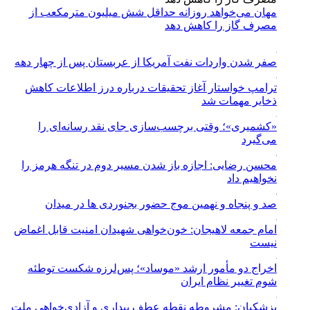
مهان می‌خواهد روزانه حداقل شش میلیون مترمکعب از
مصرف گاز را کاهش دهد
صفر شدن واردات نفت آمریکا از عربستان پس از چهار دهه
ترامپ خواستار آغاز تحقیقات درباره درز اطلاعات کاهش
ذخایر مهمات شد
«کشمیری»؛ وقتی برچسب‌سازی جای نقد رسانه‌ای را
می‌گیرد
محسن رضایی: اجازه باز شدن مسیر دوم در تنگه هرمز را
نخواهیم داد
صد و پنجاه و نهمین موج حضور بجنوردی ها در میدان
امام جمعه لاهیجان: خون‌خواهی شهیدان امنیت قابل اغماض
نیست
اخراج دو مأمور ارشد «موساد»؛ پس‌لرزه شکست توطئه
شوم تغییر نظام ایران
پزشکیان: مشروطه نقطه عطف بیداری و آزادی‌خواهی ملت