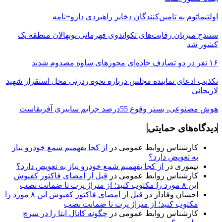
اولتیماتوم به تامین‌کنندگان ذخایر راهبردی دارو+نامه
سنندج میزبان رقابت‌های تکواندوی قهرمانی نونهالان منطقه یک
کشور شد
۱۶ نفر در دو تصادف جاده‌ای محورهای ساوه مصدوم شدند
تکذیب ادعای نماینده مجلس درباره نحوه ردزنی محل استقرار شهید
لاریجانی
هوش مصنوعی، بستر وقوع 55درصد جرایم سایبری آفریقاست
دیدگاه‌های حمایتی
کارشناس روابط عمومی
در
از کجا بفهمیم شمع خودرو نیاز
به تعویض دارد؟
تیموری
در
از کجا بفهمیم شمع خودرو نیاز به تعویض دارد؟
کارشناس روابط عمومی
در
قبل از امضای فاکتور کفپوش
این ۸ مورد را مکتوب کنید؛ از متراژ پرت تا ضمانت نصب
احسان وفادار
در
قبل از امضای فاکتور کفپوش این ۸ مورد را
مکتوب کنید؛ از متراژ پرت تا ضمانت نصب
کارشناس روابط عمومی
در
چگونه کانال ایتا را در سرچ