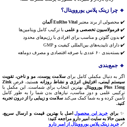
🔹 چرا زینک پلاس یوروویتال؟
✔️ محصولی از برند معتبر
EuRho Vital آلمان
✔️
فرمولاسیون تخصصی و علمی
با ترکیب کامل ویتامین‌ها
✔️ بدون گلوتن و مناسب برای افرادی با رژیم‌های محدود
✔️ دارای تاییدیه‌های بین‌المللی کیفیت و GMP
✔️ بسته‌بندی ۶۰ عددی با صرفه اقتصادی و مصرف دوماهه
🔹 جمع‌بندی
اگر به دنبال مکملی کامل برای
سلامت پوست، مو و ناخن، تقویت
سیستم ایمنی، افزایش انرژی و نشاط روزانه
هستید، قرص
Zink
Plus 15mg یوروویتال
بهترین انتخاب برای شماست. این مکمل با
ترکیبی علمی و دوز مناسب، نیازهای بدن شما را به طور کامل
تأمین کرده و به شما کمک می‌کند
سلامت و زیبایی را از درون تجربه
کنید.
✨
برای
خرید این محصول
اصل با بهترین قیمت و ارسال سریع،
همین حالا به سایت امیر دارو مراجعه کنید:
🔗
خرید زینک پلاس یوروویتال از امیر دارو