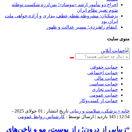
اخراج دو مأمور ارشد «موساد»؛ پس‌لرزه شکست توطئه
شوم تغییر نظام ایران
پزشکیان: مشروطه نقطه عطف بیداری و آزادی‌خواهی ملت
ایران بود
انتقام راهبردی؛ مسیر عدالت و ظهور
منوی سایت
حمایت حقوقی
حمایت اجتماعی
حمایت مالی
حمایت سیاسی
حمایت تجاری
حمایت عمومی
حمایت از کسب‌وکار
خانه »
پزشکی، سلامت و زیبایی
تاریخ انتشار : 01 جولای 2025 -
12:54 |
345 بازدید
| ارسال توسط :
کارشناس روابط عمومی
“زیبایی از درون؛ راز پوست، مو و ناخن‌های