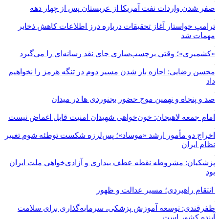
صفر شدن واردات نفت آمریکا از عربستان پس از چهار دهه
ترامپ خواستار آغاز تحقیقات درباره درز اطلاعات کاهش ذخایر
مهمات شد
«کشمیری»؛ وقتی برچسب‌سازی جای نقد رسانه‌ای را می‌گیرد
محسن رضایی: اجازه باز شدن مسیر دوم در تنگه هرمز را نخواهیم
داد
صد و پنجاه و نهمین موج حضور بجنوردی ها در میدان
امام جمعه لاهیجان: خون‌خواهی شهیدان امنیت قابل اغماض نیست
اخراج دو مأمور ارشد «موساد»؛ پس‌لرزه شکست توطئه شوم تغییر
نظام ایران
پزشکیان: مشروطه نقطه عطف بیداری و آزادی‌خواهی ملت ایران
بود
انتقام راهبردی؛ مسیر عدالت و ظهور
ظفرقندی: توسعه آموزش پزشکی، سرمایه‌گذاری برای سلامت
آینده کشور است