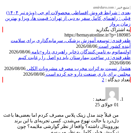
| منبع خبر : amirdaro.com
بعدی :
شرایط فروش اقساطی محصولات ام جی (ویژه تیر ۱۴۰۴)
قبلی :
راهنمای کامل سفر به دبی از تهران؛ قیمت ها، ویزا و بهترین
زمان پرواز
به اشتراک بگذارید
https://hemayatonline.ir/?p=180985
ظفرقندی: توسعه آموزش پزشکی، سرمایه‌گذاری برای سلامت
آینده کشور است
2026/08/06
اولتیماتوم به تامین‌کنندگان ذخایر راهبردی دارو+نامه
2026/08/06
ظفرقندی: در ساخت بیمارستان باید دو اصل را رعایت کنیم
2026/08/06
هشدار نسبت به اثرات مخرب مصرف مشروبات الکلی
2026/08/06
مجلس برای یاری صنعت دارو چه کرده است
2026/08/06
تعداد دیدگاه :
2
سعید :
01 جولای 25
من قبلاً چند مدل زینک پلاس مصرف کردم اما بعضی‌ها باعث
دل‌درد یا حالت تهوع می‌شدن. کسی تجربه‌ای با این برند
یوروویتال داشته؟ واقعاً از نظر گوارشی ملایمه؟ چون
ترکیبش خیلی کامل به نظر می‌رسه.