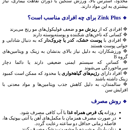
محدود، استرس بالا، ورزش سنگین یا دوران نقاهت بیماری، نیاز
بیشتری به این مواد دارند.
🔹 Zink Plus برای چه افرادی مناسب است؟
🔷 افرادی که از
ریزش مو
و ضعف فولیکول‌های مو رنج می‌برند
🔷 کسانی که ناخن‌های شکننده و پوسته‌پوسته دارند
🔷 افرادی با
پوست خشک، کدر یا چروک‌دار
که به دنبال شادابی و
جوانی پوست هستند
🔷 ورزشکاران، به دلیل نیاز بالای بدنشان به زینک و ویتامین‌های
گروه B
🔷 کسانی که سیستم ایمنی ضعیفی دارند یا دائما دچار
سرماخوردگی می‌شوند
🔷 افراد دارای
رژیم‌های گیاهخواری
یا محدود که ممکن است کمبود
زینک داشته باشند
🔷 سالمندان، به دلیل کاهش جذب ویتامین‌ها و مواد معدنی با
افزایش سن
🔹 روش مصرف
روزانه
یک قرص همراه غذا
با آب کافی مصرف شود.
در صورت مصرف همزمان با مکمل‌های آهن یا آنتی‌ بیوتیک‌ ها،
فاصله زمانی حداقل دو ساعته رعایت گردد.
زنان باردار و شیرده با مشورت پزشک مصرف کنند.