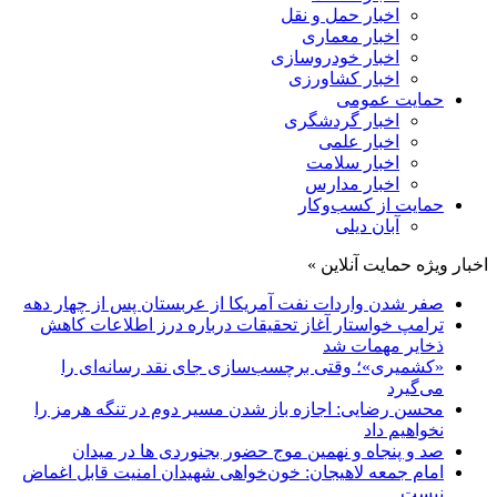
اخبار حمل و نقل
اخبار معماری
اخبار خودروسازی
اخبار کشاورزی
حمایت عمومی
اخبار گردشگری
اخبار علمی
اخبار سلامت
اخبار مدارس
حمایت از کسب‌وکار
آبان دیلی
اخبار ویژه حمایت آنلاین »
صفر شدن واردات نفت آمریکا از عربستان پس از چهار دهه
ترامپ خواستار آغاز تحقیقات درباره درز اطلاعات کاهش
ذخایر مهمات شد
«کشمیری»؛ وقتی برچسب‌سازی جای نقد رسانه‌ای را
می‌گیرد
محسن رضایی: اجازه باز شدن مسیر دوم در تنگه هرمز را
نخواهیم داد
صد و پنجاه و نهمین موج حضور بجنوردی ها در میدان
امام جمعه لاهیجان: خون‌خواهی شهیدان امنیت قابل اغماض
نیست