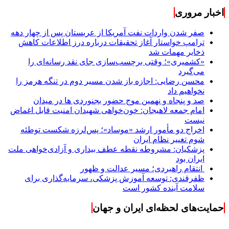
اخبار مروری
صفر شدن واردات نفت آمریکا از عربستان پس از چهار دهه
ترامپ خواستار آغاز تحقیقات درباره درز اطلاعات کاهش
ذخایر مهمات شد
«کشمیری»؛ وقتی برچسب‌سازی جای نقد رسانه‌ای را
می‌گیرد
محسن رضایی: اجازه باز شدن مسیر دوم در تنگه هرمز را
نخواهیم داد
صد و پنجاه و نهمین موج حضور بجنوردی ها در میدان
امام جمعه لاهیجان: خون‌خواهی شهیدان امنیت قابل اغماض
نیست
اخراج دو مأمور ارشد «موساد»؛ پس‌لرزه شکست توطئه
شوم تغییر نظام ایران
پزشکیان: مشروطه نقطه عطف بیداری و آزادی‌خواهی ملت
ایران بود
انتقام راهبردی؛ مسیر عدالت و ظهور
ظفرقندی: توسعه آموزش پزشکی، سرمایه‌گذاری برای
سلامت آینده کشور است
حمایت‌های لحظه‌ای ایران و جهان