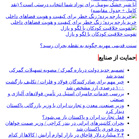
آیا شیر خشک بیومیل برای نوزاد شما انتخاب درستی است؟ (نقد
کامل + جدول مقایسه)
خرید پارچه پرده؛ زنگ خطر برای کیفیت و هویت فضاهای داخلی
تقویت خلاقیت کودکان با لگو و پازل
سنت قدیمی مهریه چگونه به نقطه بحران رسید؟
حمایت از صنایع
تصمیم جدید دولت درباره گمرک / مصوبه تسهیلات گمرکی
تمدید شد
خبر مهم برای صادرکنندگان فولاد و فلزات / تکلیف بازگشت
۱۰۰ درصدی ارز مشخص شد
بررسی خدمات حامیران استیل در تأمین فولادهای آلیاژی و
صنعتی
وزیر صنعت، معدن و تجارت ایران با وزیر بازرگانی پاکستان
دیدار کرد
قفل تجارت ایران و پاکستان باز می‌شود؟
بحران کانتینر‌های ایرانی در بندر کراچی / وزیر صمت خواهان
ورود فوری پاکستان شد
۲.۴ میلیارد دلار قاچاق در بازار لوازم آرایش | کالاها از کدام