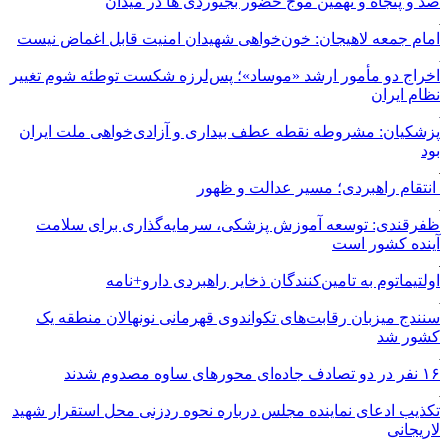
صد و پنجاه و نهمین موج حضور بجنوردی ها در میدان
امام جمعه لاهیجان: خون‌خواهی شهیدان امنیت قابل اغماض نیست
اخراج دو مأمور ارشد «موساد»؛ پس‌لرزه شکست توطئه شوم تغییر
نظام ایران
پزشکیان: مشروطه نقطه عطف بیداری و آزادی‌خواهی ملت ایران
بود
انتقام راهبردی؛ مسیر عدالت و ظهور
ظفرقندی: توسعه آموزش پزشکی، سرمایه‌گذاری برای سلامت
آینده کشور است
اولتیماتوم به تامین‌کنندگان ذخایر راهبردی دارو+نامه
سنندج میزبان رقابت‌های تکواندوی قهرمانی نونهالان منطقه یک
کشور شد
۱۶ نفر در دو تصادف جاده‌ای محورهای ساوه مصدوم شدند
تکذیب ادعای نماینده مجلس درباره نحوه ردزنی محل استقرار شهید
لاریجانی