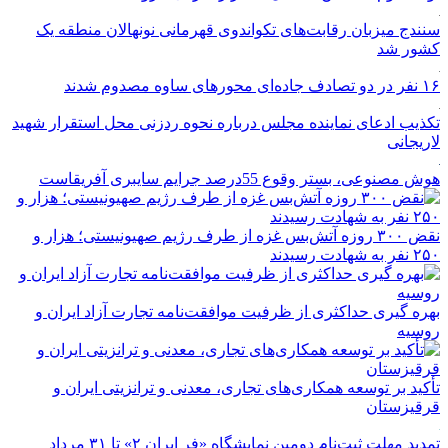
سنندج میزبان رقابت‌های تکواندوی قهرمانی نونهالان منطقه یک
کشور شد
۱۶ نفر در دو تصادف جاده‌ای محورهای ساوه مصدوم شدند
تکذیب ادعای نماینده مجلس درباره نحوه ردزنی محل استقرار شهید
لاریجانی
هوش مصنوعی، بستر وقوع 55درصد جرایم سایبری آفریقاست
نقض ۳۰۰ روزه آتش‌بس غزه از طرف رژیم صهیونیستی؛ هزار و
۲۵۰ نفر به شهادت رسیدند
بهره گیری حداکثری از ظرفیت موافقت‌نامه تجارت آزاد ایران و
روسیه
تأکید بر توسعه همکاری‌های تجاری، معدنی و ترانزیتی ایران و
قرقیزستان
تمدید مهلت ثبت‌نام دومین نمایشگاه «فر ایران ۲» تا ۳۱ مرداد