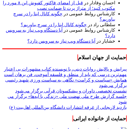
احسان وفادار
در
قبل از امضای فاکتور کفپوش این ۸ مورد را
مکتوب کنید؛ از متراژ پرت تا ضمانت نصب
کارشناس روابط عمومی
در
چگونه کانال ایتا را در سرچ
بیاوریم؟
سلطانی راد
در
چگونه کانال ایتا را در سرچ بیاوریم؟
کارشناس روابط عمومی
در
آیا دستگاه ویپ نیاز به سرویس
دارد؟
خشایار
در
آیا دستگاه ویپ نیاز به سرویس دارد؟
حمایت از جهان اسلام
پیرایش و پالایش روایات دینی، با نویسنده کتاب مشهورات بی اعتبار
مهم‌ترین درسی که باید از منطق و فلسفه آموخت، فن برهان است
همایش «سیاست و کرامت» نگاهی به سیاست ورزی شهید رئیسی
برگزار می‌شود
نشست تخصصی داوران و پیشکسوتان قرآنی برگزار می‌شود
جلسه گزارش طرح ملی نهضت ملی «زندگی با آیه‌ها» برگزار می
شود
بازدید لاریجانی از غرفه انتشارات دانشگاه بین‌المللی اهل‌بیت (ع)
حمایت از خانواده ایرانی