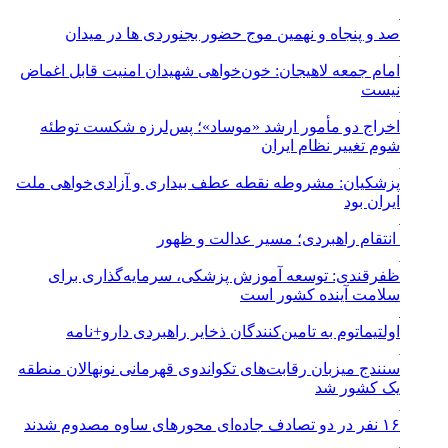
صد و پنجاه و نهمین موج حضور بجنوردی ها در میدان
امام جمعه لاهیجان: خون‌خواهی شهیدان امنیت قابل اغماض
نیست
اخراج دو مأمور ارشد «موساد»؛ پس‌لرزه شکست توطئه
شوم تغییر نظام ایران
پزشکیان: مشروطه نقطه عطف بیداری و آزادی‌خواهی ملت
ایران بود
انتقام راهبردی؛ مسیر عدالت و ظهور
ظفرقندی: توسعه آموزش پزشکی، سرمایه‌گذاری برای
سلامت آینده کشور است
اولتیماتوم به تامین‌کنندگان ذخایر راهبردی دارو+نامه
سنندج میزبان رقابت‌های تکواندوی قهرمانی نونهالان منطقه
یک کشور شد
۱۶ نفر در دو تصادف جاده‌ای محورهای ساوه مصدوم شدند