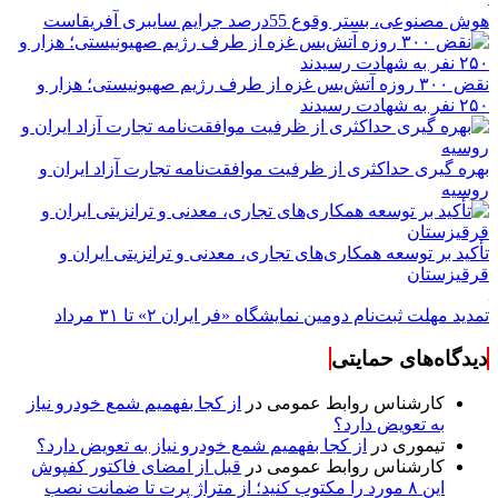
هوش مصنوعی، بستر وقوع 55درصد جرایم سایبری آفریقاست
نقض ۳۰۰ روزه آتش‌بس غزه از طرف رژیم صهیونیستی؛ هزار و
۲۵۰ نفر به شهادت رسیدند
بهره گیری حداکثری از ظرفیت موافقت‌نامه تجارت آزاد ایران و
روسیه
تأکید بر توسعه همکاری‌های تجاری، معدنی و ترانزیتی ایران و
قرقیزستان
تمدید مهلت ثبت‌نام دومین نمایشگاه «فر ایران ۲» تا ۳۱ مرداد
دیدگاه‌های حمایتی
کارشناس روابط عمومی
در
از کجا بفهمیم شمع خودرو نیاز
به تعویض دارد؟
تیموری
در
از کجا بفهمیم شمع خودرو نیاز به تعویض دارد؟
کارشناس روابط عمومی
در
قبل از امضای فاکتور کفپوش
این ۸ مورد را مکتوب کنید؛ از متراژ پرت تا ضمانت نصب