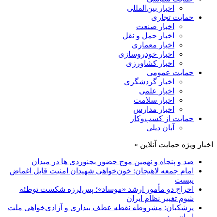
اخبار بین‌المللی
حمایت تجاری
اخبار صنعت
اخبار حمل و نقل
اخبار معماری
اخبار خودروسازی
اخبار کشاورزی
حمایت عمومی
اخبار گردشگری
اخبار علمی
اخبار سلامت
اخبار مدارس
حمایت از کسب‌وکار
آبان دیلی
اخبار ویژه حمایت آنلاین »
صد و پنجاه و نهمین موج حضور بجنوردی ها در میدان
امام جمعه لاهیجان: خون‌خواهی شهیدان امنیت قابل اغماض
نیست
اخراج دو مأمور ارشد «موساد»؛ پس‌لرزه شکست توطئه
شوم تغییر نظام ایران
پزشکیان: مشروطه نقطه عطف بیداری و آزادی‌خواهی ملت
ایران بود