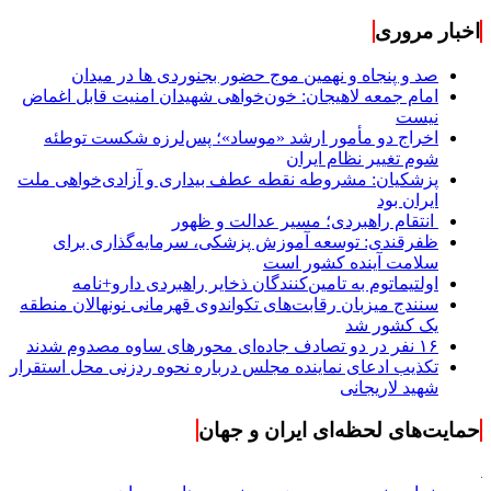
اخبار مروری
صد و پنجاه و نهمین موج حضور بجنوردی ها در میدان
امام جمعه لاهیجان: خون‌خواهی شهیدان امنیت قابل اغماض
نیست
اخراج دو مأمور ارشد «موساد»؛ پس‌لرزه شکست توطئه
شوم تغییر نظام ایران
پزشکیان: مشروطه نقطه عطف بیداری و آزادی‌خواهی ملت
ایران بود
انتقام راهبردی؛ مسیر عدالت و ظهور
ظفرقندی: توسعه آموزش پزشکی، سرمایه‌گذاری برای
سلامت آینده کشور است
اولتیماتوم به تامین‌کنندگان ذخایر راهبردی دارو+نامه
سنندج میزبان رقابت‌های تکواندوی قهرمانی نونهالان منطقه
یک کشور شد
۱۶ نفر در دو تصادف جاده‌ای محورهای ساوه مصدوم شدند
تکذیب ادعای نماینده مجلس درباره نحوه ردزنی محل استقرار
شهید لاریجانی
حمایت‌های لحظه‌ای ایران و جهان