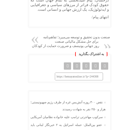
درخشان، پیام امیدبخشی به تمام جهان است که
حقوق کودک فراتر از مرز‌های سیاسی و جغرافیایی
و ایدئولوژیک، یک ارزش جهانی و انسانی است.
انتهای پیام/
صنعت بدون تحقیق و توسعه می‌میرد؛ تفاهم‌نامه
برای حل مشکل مالیاتی صنعت
روز جهانی یونیسف و ضرورت حمایت از کودکان
به اشتراک بگذارید
https://hemayatonline.ir/?p=244308
نقض ۳۰۰ روزه آتش‌بس غزه از طرف رژیم صهیونیستی؛
هزار و ۲۵۰ نفر به شهادت رسیدند
سرکوب مهاجرتی ترامپ علیه خانواده نظامیان آمریکایی
عفو بین‌الملل: حمله اسرائیل به ۲ خبرنگار لبنانی باید