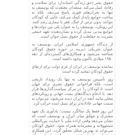
حقوق بشر (حق زندگی استاندارد برای سلامت و
رفاه)، عمل می‌کند. منتقدان معتقدند که یونیسف نه
تنها به بحران‌های فوری پاسخ می‌دهد، بلکه به
ساخت جوامع پایدار کمک می‌کند، جایی که کودکان
بتوانند بدون ترس از جنگ، فقر یا بیماری رشد کنند.
این رویکرد، یونیسف را به عنوان پلی بین دولت‌ها و
جوامع مدنی تبدیل کرده و نشان‌دهنده تعهد جمعی
بشریت به حفاظت از حقوق نسل جوان است.
از دیدگاه جمهوری اسلامی ایران، یونیسف به
عنوان شریکی دیرینه در حوزه حقوق کودکان
شناخته می‌شود و همکاری‌های گسترده‌ای از دهه
۱۹۵۰ میلادی تاکنون وجود داشته است.
نماینده یونیسف در ایران از عزم دولت برای ارتقای
حقوق کودکان تمجید کرده است.
روز تأسیس یونیسف نه تنها یک رویداد تاریخی
است، بلکه فراخوانی حقوق بشری برای جهان
است تا کودکان را در مرکز سیاست‌گذاری‌ها قرار
دهد. با ادغام دیدگاه‌های مثبت جهانی و رویکرد‌های
محلی مانند آنچه در ایران دیده می‌شود، می‌توان به
سمت جهانی عادلانه‌تر برای نسل آینده حرکت کرد.
این روز فقط یک سالگرد نیست؛ یادآوری یک تعهد
مشترک و موفّق میان ایران و یونیسف است که
نشان می‌دهد وقتی اراده ملّی با حمایت بین‌المللی
مسئوولانه و محترمانه همراه شود، حقوق کودکان
می‌تواند به بهترین شکل محقّق گردد. این همکاری