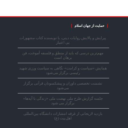
حمایت از جهان اسلام
پیرایش و پالایش روایات دینی، با نویسنده کتاب مشهورات
بی اعتبار
مهم‌ترین درسی که باید از منطق و فلسفه آموخت، فن
برهان است
همایش «سیاست و کرامت» نگاهی به سیاست ورزی شهید
رئیسی برگزار می‌شود
نشست تخصصی داوران و پیشکسوتان قرآنی برگزار
می‌شود
جلسه گزارش طرح ملی نهضت ملی «زندگی با آیه‌ها»
برگزار می شود
بازدید لاریجانی از غرفه انتشارات دانشگاه بین‌المللی
اهل‌بیت (ع)