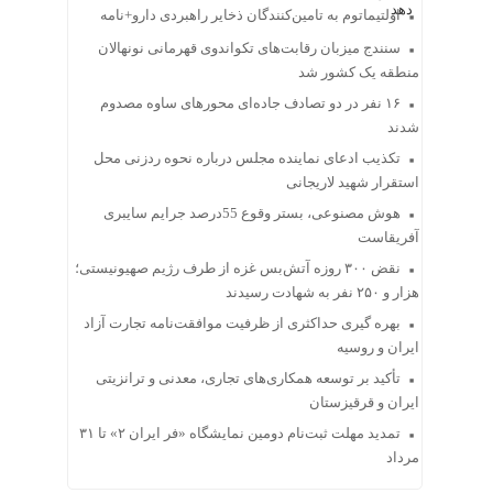
اولتیماتوم به تامین‌کنندگان ذخایر راهبردی دارو+نامه
سنندج میزبان رقابت‌های تکواندوی قهرمانی نونهالان
منطقه یک کشور شد
۱۶ نفر در دو تصادف جاده‌ای محورهای ساوه مصدوم
شدند
تکذیب ادعای نماینده مجلس درباره نحوه ردزنی محل
استقرار شهید لاریجانی
هوش مصنوعی، بستر وقوع 55درصد جرایم سایبری
آفریقاست
نقض ۳۰۰ روزه آتش‌بس غزه از طرف رژیم صهیونیستی؛
هزار و ۲۵۰ نفر به شهادت رسیدند
بهره گیری حداکثری از ظرفیت موافقت‌نامه تجارت آزاد
ایران و روسیه
تأکید بر توسعه همکاری‌های تجاری، معدنی و ترانزیتی
ایران و قرقیزستان
تمدید مهلت ثبت‌نام دومین نمایشگاه «فر ایران ۲» تا ۳۱
مرداد