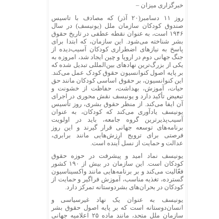
خبرگزاری میزان
–
روز ۱۱ دسامبر(۲۰ آذر) که مصادف با تاسیس
صندوق کودکان سازمان ملل (یونیسف) در سال
۱۹۴۶ است، به عنوان نقطه عطفی در تاریخ حقوق
بشر شناخته می‌شود. این سازمان، که ابتدا برای
پاسخ به نیاز‌های اضطراری کودکان آسیب‌دیده از
جنگ جهانی دوم در اروپا و چین ایجاد شد، امروزه به
یکی از بزرگ‌ترین نهاد‌های بین‌المللی تبدیل شده که
بر پایه اصول کنوانسیون حقوق کودک عمل می‌کند.
این کنوانسیون، بر حقوق اساسی کودکان مانند حق
حیات، آموزش، بهداشت، حفاظت از خشونت و
تبعیض تأکید دارد و یونیسف نقش محوری در اجرای
آن ایفا می‌کند. از منظر حقوق بشری، روز تأسیس
یونیسف یادآوری می‌کند که کودکان، به عنوان
آسیب‌پذیرترین گروه جامعه، باید در اولویت
برنامه‌های توسعه جهانی قرار گیرند و این روز
فرصتی برای ترویج ارزش‌هایی مانند برابری،
عدالت و حمایت از نسل آینده است.
یونیسف نماد امید و پیشرفت در حوزه حقوق
کودکان است. این سازمان در بیش از ۱۹۰ کشور
فعّالیت می‌کند و بر برنامه‌هایی مانند واکسیناسیون
گسترده، تغذیه مناسب، آموزش فراگیر و حمایت از
کودکان در بحران‌های بشردوستانه تمرکز دارد.
یونیسف به عنوان یک نهاد غیرسیاسی و
انسان‌دوستانه است که بر پایه اصول حقوق بشر
سازمان ملل متحد، مانند ماده ۲۵ اعلامیه جهانی