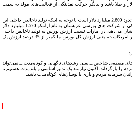
 و طلا باشد و بیانگر حرکت نقدینگی از فعالیت‌های مولد به سمت
وضعیت آمارهای بورس ما حتی نسبت به کشورهای منطقه نیز چندان امیدوارکننده نیست.ارزش بازار سهام عربستان سعودی (Tadawul) حدود 2.800 میلیارد دلار است با توجه به اینکه تولید ناخالص داخلی این
کشور در سال 2024 معادل 1.237 میلیارد بوده است این نسبت برای عربستان معادل 226 درصد می باشد و جالب است که ارزش تنها یکی از شرکت های بورسی عربستان به نام آرامکو 1.570 میلیارد دلار
مت اوضاع را نشان می‌دهد، در امارات نسبت ارزش بورس به تولید ناخالص داخلی
معادل 196 درصد است و ارزش تنها یک شرکت سرمایه گذاری بورسی آن به اسمInternational Holding Company معادل 240 میلیارد دلار آمریکاست، یعنی ارزش کل بورس ما کمتر از 35 درصد ارزش یک
د.
ای مقطعی شاخص ــ یعنی رشدهای ناگهانی و کوتاه‌مدت ــ نمی‌تواند
 را بازگرداند. اکنون نیازمند یک تدبیر اساسی و بلندمدت هستیم تا
ندن سرمایه مردم و بازی با نوسان‌های کوتاه‌مدت باشد.