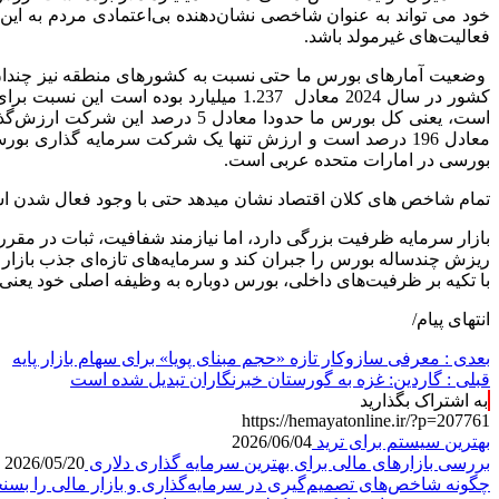
خود می تواند به عنوان شاخصی نشان‌دهنده بی‌اعتمادی مردم به ای
فعالیت‌های غیرمولد باشد.
است، یعنی کل بورس ما حدودا مع
بورسی در امارات متحده عربی است.
تمام شاخص های کلان اقتصاد نشان میدهد حتی با وجود فعال شدن اس
بازار سرمایه ظرفیت بزرگی دارد، اما نیازمند شفافیت، ثبات در مقر
ریزش چندساله بورس را جبران کند و سرمایه‌های تازه‌ای جذب بازار ک
با تکیه بر ظرفیت‌های داخلی، بورس دوباره به وظیفه اصلی خود یعنی 
انتهای پیام/
بعدی :
معرفی سازوکار تازه «حجم مبنای پویا» برای سهام بازار پایه
قبلی :
گاردین: غزه به گورستان خبرنگاران تبدیل شده است
به اشتراک بگذارید
https://hemayatonline.ir/?p=207761
بهترین سیستم برای ترید
2026/06/04
بررسی بازارهای مالی برای بهترین سرمایه گذاری دلاری
2026/05/20
چگونه شاخص‌های تصمیم‌گیری در سرمایه‌گذاری و بازار مالی را بسن