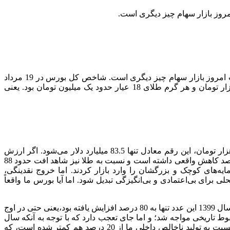
امروز بازار سهام چیز دیگری است.
بورس ایران قرار بود موتور تأمین مالی اقتصاد باشد. جایی که شرکت‌ها با جذب سرمایه عمومی رشد کنند و تولید رونق بگیرد. اما واقعیت امروز بازار سهام چیز دیگری است. شاخص کل بورس در 19 مرداد
1399 به قله تاریخی 2,078,541 واحد رسید و ارزش کل بازار آن روز حدود 7.700 هزار میلیارد تومان بود. قیمت دلار در آن روز حدود 23 هزار تومان و هر گرم طلای 18 عیار حدود یک میلیون تومان بود. یعنی
امروز اما داستان کاملاً فرق کرده است، ارزش کل بازار بورس تهران اکنون حدود 9,370 هزار میلیارد تومان است. با دلار آزاد حدود 110 هزار تومان، این رقم معادل تنها 83.5 میلیارد دلار می‌شود. اگر ارزش
بورس را به طلا بسنجیم، معادل حدود 910 تن طلا است؛ یعنی ارزش بازار سهام نسبت به مرداد 1399بر اساس مقیاس دلار حدود از 77 درصد کاهش واقعی داشته است و نسبت به طلا نیز شاهد افت حدود 88
‌های کوچک و بزرگشان را وارد بازار کردند. اما خروج نقدینگی،
برای بی‌اعتمادی و بی‌انگیزگی تبدیل شود. اما آیا بورس ما واقعاً
در کشورهای توسعه یافته نسبت ارزش بورس به تولید ناخالص داخلی بصورت میانگین 120 درصد می باشد،پس از رشد بورس تا مرداد ماه سال 1399 این عدد تنها به 80 درصد افزایش یافته بود،یعنی حتی در اوج
سقوط تاریخی مواجه شد؛ و اما جای تعجب دارد که با توجه به آنکه سال
2024 میزان تولید ناخالص داخلی ما 437 میلیارد دلار بوده است ارزش بورسمان معادل 83.5 میلیارد دلار است، یعنی ارزش کل بورس ما نسبت به تولید ناخالص داخلی ما از 20 درصد هم کمتر شده است، که