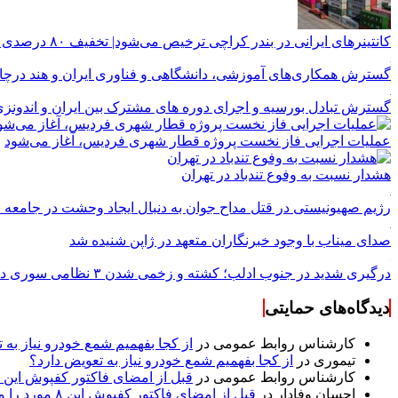
کانتینرهای ایرانی در بندر کراچی ترخیص می‌شود| تخفیف ۸۰ درصدی برای هزینه‌های انبارداری
گسترش همکاری‌های آموزشی، دانشگاهی و فناوری ایران و هند درچ
گسترش تبادل بورسیه و اجرای دوره های مشترک بین ایران و اندونز
عملیات اجرایی فاز نخست پروژه قطار شهری فردیس، آغاز می‌شود
هشدار نسبت به وفوع تندباد در تهران
رژیم صهیونیستی در قتل مداح جوان به دنبال ایجاد وحشت در جامعه
صدای میناب با وجود خبرنگاران متعهد در ژاپن شنیده شد
درگیری شدید در جنوب ادلب؛ کشته و زخمی شدن ۳ نظامی سوری در دیرالزور
دیدگاه‌های حمایتی
کارشناس روابط عمومی
در
از کجا بفهمیم شمع خودرو نیاز به 
تیموری
در
از کجا بفهمیم شمع خودرو نیاز به تعویض دارد؟
کارشناس روابط عمومی
در
قبل از امضای فاکتور کفپوش این ۸ مورد را مکتوب کنید؛ از متراژ پرت تا ضمانت نصب
احسان وفادار
در
قبل از امضای فاکتور کفپوش این ۸ مورد را مکتوب کنید؛ از متراژ پرت تا ضمانت نصب