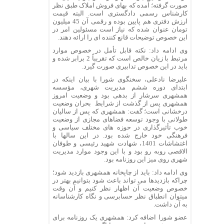
صورت گرفته؛ آمده که بهای فروش املاک طبق نظر
کارشناس رسمی دادگستری است. البته قیمت
ارزش دفتری هم پایین بوده و رقمی آن 45 میلیون
تومان عنوان شده که نیاز است مسئولین امر در
این خصوص توضیحات قانع کننده ای را ارائه دهند.
وی ادامه داد: نکته قابل تأمل در خصوص موارد
مرتبط با زیان خالص است که تقریباً 2 برابر شده و
باید در این خصوص تدابیری صورت گیرد.
علیرضا نادعلی، سخنگوی شورا با بیان اینکه در
ابتدای دوره ششم مدیریت شهری، مؤسسه
همشهری سرشار از بدهی بود و وضعیت امروز
همشهری پس از گذشت از شرایط بحران وضعیت
درخشانی است؛ گفت: همشهری که پس از سالیان
طولانی با وجود توسعه فضاهای مجازی از وضعیت
خوب تأثیرگذاری در حوزه های مختلف سیاسی و
فرهنگی خود خارج شده بود. در این سالها با
اغتشاشات 1401، شهادت شهید رئیسی و طوفان
الاقصی روبه رو بود و با این وجود موارد مدیریت
شهری روی میز این روزنامه بود.
وی ادامه داد: باید از چاپخانه همشهری بازدید شود؛
چراکه بازدیدها می تواند باعث شود بتوانیم بهتر در
خصوص وضعیت آن اظهار نظر کنیم و آن وقت
میتوان انطباق نظر حسابرسی و نگاه کارشناسانه
به آن داشت.
عضو شورا اضافه کرد: همشهری یک روزنامه برای