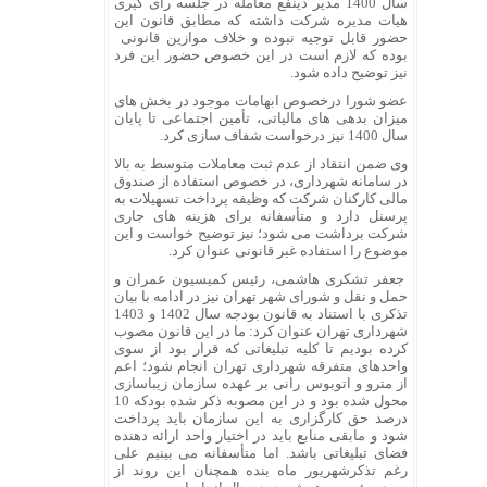
سال 1400 مدیر ذینفع معامله در جلسه رأی گیری
هیات مدیره شرکت داشته که مطابق قانون این
حضور قابل توجیه نبوده و خلاف موازین قانونی
بوده که لازم است در این خصوص حضور این فرد
نیز توضیح داده شود.
عضو شورا درخصوص ابهامات موجود در بخش های
میزان بدهی های مالیاتی، تأمین اجتماعی تا پایان
سال 1400 نیز درخواست شفاف سازی کرد.
وی ضمن انتقاد از عدم ثبت معاملات متوسط به بالا
در سامانه شهرداری، در خصوص استفاده از صندوق
مالی کارکنان شرکت که وظیفه پرداخت تسهیلات به
پرسنل دارد و متأسفانه برای هزینه های جاری
شرکت برداشت می شود؛ نیز توضیح خواست و این
موضوع را استفاده غیر قانونی عنوان کرد.
جعفر تشکری هاشمی، رئیس کمیسیون عمران و
حمل و نقل و شورای شهر تهران نیز در ادامه با بیان
تذکری با استناد به قانون بودجه سال 1402 و 1403
شهرداری تهران عنوان کرد: ما در این قانون مصوب
کرده بودیم تا کلیه تبلیغاتی که قرار بود از سوی
واحدهای متفرقه شهرداری تهران انجام شود؛ اعم
از مترو و اتوبوس رانی بر عهده سازمان زیباسازی
محول شده بود و در این مصوبه ذکر شده بودکه 10
درصد حق کارگزاری به این سازمان باید پرداخت
شود و مابقی منابع باید در اختیار واحد ارائه دهنده
فضای تبلیغاتی باشد. اما متأسفانه می بینیم علی
رغم تذکرشهریور ماه بنده همچنان این روند از