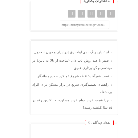
به اشتراک بگذارید
https://hemayatonline.ir/?p=79393
استاندارد رنگ بندی لوله برق | در ایران و جهان + جدول
صفر تا صد روش تاپ دان (ساخت از بالا به پایین) در
مهندسی و گودبرداری عمیق
نصب شیرآلات؛ نقطه شروع عملکرد صحیح و ماندگار
راهنمای تصمیم‌گیری سریع در بازار مسکن برای افراد
پرمشغله
چرا قیمت خرید «وام خرید مسکن» به بالاترین رقم در
۱۵ سال‌گذشته رسید؟
تعداد دیدگاه :
0