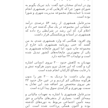
وی در ابتدای سخنان خود گفت: باید تبریک بگویم به
شورای شهر؛ چرا که کارهایی که در همشهری انجام
شده با حمایت‌های مجموعه مدیریت شهری و شورا
بوده است.
مدیرعامل همشهری از رشد ۵۴ درصدی درآمد
عملیاتی این مجموعه در یک سال گذشته خبر داد و
اعلام کرد که این رشد در شرایطی رخ داده که
همشهری در آستانه ورشکستگی قرار داشت.
وی افزود: هنگامی که وارد همشهری شدم، به من
گفتند که حتی روزنامه‌ همشهری باید خارج از
مجموعه چاپ شود. اما امروز چاپخانه همشهری به
یکی از مجهزترین چاپخانه‌های کشور تبدیل شده
است و تولیدات ۲۴ ساعته دارد.
مهدیان به کاهش حدود ۳۰۰ نیروی انسانی اشاره
کرد و گفت که این تعدیل نیرو بدون هرگونه تنش و
با رعایت مصالح کارکنان انجام شده است.
وی بیان داشت: ما نزدیک به ۳۰۰ نفر را بدون
هرگونه مشکلی کم کردیم و در عین حال حدود ۳۳
نفر نیروی متخصص نیز اضافه شد. این تعادل به
سمت بهره‌وری و کارآمدی سوق پیدا کرده است
مدیرعامل همشهری با اشاره به تعهدات مالیاتی و
بیمه‌ای گفت: بسیاری از بدهی‌های مالیاتی و حق
بیمه تأمین اجتماعی مربوط به دوره‌های گذشته
بوده و اکنون همگی پرداخت شده است. این