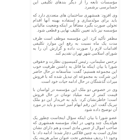
مؤسسات تابعه را از دیگر بندهای تکلیفی این
حسابرسی برشمرد.
وی افزود: همشهری ساختمان های متعددی دارد که
باید برای مولدسازی و استفاده بهینه آنها اقدام
تحولی صورت بگیرد مضافاً بر اینکه وضعیت مالیاتی
مؤسسه نیز باید تعیین تکلیف نهایی و قطعی شود.
مظفر تأکید کرد: این مؤسسه موظف است ظرف
مدت یک ماه نسبت به رفع این موارد تکلیفی
اقدامات لازم را صورت داده و گزارش آن را به
شورای اسلامی شهر تهران تقدیم کند.
نرجس سلیمانی، رئیس کمیسیون نظارت و حقوقی
شورا با بیان اینکه ما قائل به داشتن ظرفیت خوب
این مجموعه هستیم؛ گفت: متأسفانه در حال حاضر
این شرکت به مجموعه ای تبدیل شده که با فروش
میراث گذشتگان در حال ادامه حیات خود است.
وی در خصوص دو ملک این مؤسسه در لواسان با
قیمت کمتر از سه میلیاد تومان در حال فروش
است؛ خاطرنشان کرد: باید به خریدار این دو ملک
تبریک گفت. این رقم ابهام آمیز است و باید در مورد
آن توضیح داده شود.
عضو شورا با بیان اینکه سؤال اینجاست چطور یک
هولدینگ چند وجهی در ابعاد مؤسسه همشهری که
صاحب اموال از جنس مادی است و هم دارای نشان
تجاری است به چنین فلاکتی دچار شده؛ ادامه داد: با
وجود ۱۱ ردیف مشخص تحت عنوان سایر هزینه، یک