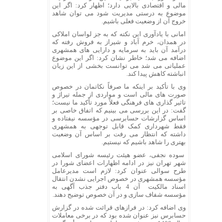
مالی و اقتصادی بالایی دارد؛ اظهار کرد: اگر این
موضوع به درستی مدیریت شود می توان شاهد
خروج آن از وضعیت فعلی باشیم.
امانی با یادآوری این نکته که به جز لواسان املاکی
در همدان، خرم آباد و شیراز به فروش رفته که
درآمد آن باید به سرمایه و دارایی های همشهری
اضافه می شد؛ خاطر نشان کرد: اگر این موضوع
عملیاتی می شد می توانست بخشی از این زیان
انباشته کاهش پیدا کند.
وی با تأکید بر اینکه ما صرفاً نکاتمان در خصوص
صورت های مالی است و مواردی از جمله تیراژ و
تاثیر گذاری های فرهنگی فعلاً مورد تأکید ما نیست؛
گفت: در این بررسی می بینیم که اتفاق خاصی بر
اساس گزارشات حسابرسی در مؤسسه نیفتاده و
فقط شهرداری کمک قابل توجهی به همشهری
داشته که انتظار می رفت بر اساس آن وضعیت
بهتری را شاهد باشیم که نیستیم.
سوده نجفی، عضو هیئت رئیسه شورای اسلامی
شهر تهران نیز در ادامه اظهارات اعضای شورا در
طرح سوالی عنوان کرد: لازم است مدیرعامل
مؤسسه همشهری در خصوص اجرایی نشدن انتقال
اسناد مالکیت آن 4 باب دفتر جذب آگهی به
مؤسسه شفاف سازی و در آن خصوص توضیح دهند.
وی اضافه کرد: در فرازهای قرائت شده در گزارش
حسابرس نیز عنوان شده بود که در برخی معاملات