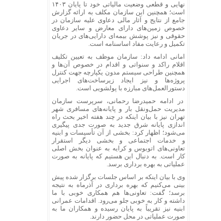
نهایی و قطعی وضعیت مالیاتی خود تا پایان ۱۴۰۳
است؛ همچنین این سازمان مکلف به ارائه گزارش
جامع از نتایج و آثار مالی دعاوی علیه سازمان در
خصوص زمین‌های دارای معارض و سایر دعاوی
حقوقی و نیز پوشش بیمه‌ای دارایی‌های در جریان
تکمیل و رعایت مفاد اساسنامه است.
امانی ادامه داد: سازمان موظف به تعیین تکلیف
اقلام راکد و سنواتی و اقدام در خصوص آن‌ها و
همچنین طراحی سیستم مدون یکپارچه جهت کنترل
پروژه‌ها و نیز ایجاد زیرساخت‌های اجرایی
دستورالعمل‌های مبارزه با پولشویی است.
در ادامه حمیدرضا رحمانی، سرپرست سازمان
مدیریت حمل‌ونقل بار و پایانه‌های مسافری شهر
تهران نیز با بیان اینکه در چند هفته اخیر بحث راه
اندازی پایانه شرق جدید به صورت جدی پیگیری
می‌شود؛ اظهار کرد: بخشی از آن تأسیسات و ابنیه
و خدمات اجتماعی و بخشی دیگر استقرار
تعاونی‌های اتوبوس و کرایه به عنوان بخش اصلی
کار است. به دنبال این هستیم که پایانه به صورت
عملیاتی به بهره برداری برسد.
وی با بیان اینکه بر اساس جلسات برگزار شده پیش
بینی می‌کنیم که بهره برداری در آذرماه به نتیجه
برسد؛ گفت: تعاونی‌ها هم همکاری خوبی با ما
داشته و کار به خوبی جلو می‌رود. اقدامات عمرانی
ابنیه نیز تقریباً به پایان رسیده و همکاران ما به
صورت عملیاتی در محل حضور دارند.