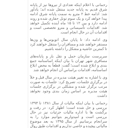
رحمانی با اعلام اینکه تعدادی از نیروها نیز از پایانه
شرق قدیم به پایانه جدید منتقل شده اند؛ یادآور
شد: ادامه خط ۲ مترو به سمت پایانه شرق ادامه
پیدا خواهد کرد و یک سوم تونل حفاری شده و روند
ادامه دارد و بین ۱۲ تا ۱۵ ماه آینده تکمیل خواهد
شد. اقدامات تأسیساتی و مترو تخصصی است و
اقدامات آن در حال انجام است.
وی ادامه داد: تا پایان سال اتوبوس‌ها و ون‌ها
مستقر خواهند شد و مسافران را منتقل خواهند کرد
تا کمترین حاشیه و مشکل را داشته باشیم.
سرپرست سازمان حمل و نقل بار و پایانه‌های
مسافری شهر تهران با بیان اینکه اساسنامه جمع
بندی و ابلاغ شده است؛ گفت: قطعاً به محض ابلاغ
اساسنامه، اقدامات براساس آن انجام خواهد شد.
وی با اشاره به تغییر هیئت مدیره در سال قبل و خلأ
در برگزاری جلسات، تصریح کرد: جلسات به صورت
مرتب برگزار شده و مشکلی در برگزاری جلسات
هیئت مدیره بر اساس زمان بندی وجود نخواهد
داشت.
رحمانی با بیان اینکه مالیات از سال ۱۳۸۱ تا ۱۳۹۴
بررسی و حل شده است؛ اظهار کرد: در رفت و
برگشت ها با اداره مالیات جزئیات نیز در حال
بررسی است و امیدواریم بتوانیم موارد را به
سرانجام برسانیم. از سال ۱۳۹۵ به بعد موضوع
مالیاتی پیچیده و خاصی نداریم و اقدامات طبق روال