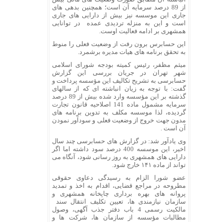
از 89 درصد سرمایه آن است؛ همچنین بدهی های
جاری این موسسه نیز بیش از دارایی های جاری
است و این به منزله تردیدی عمده در توانایی
همشهری بر ادامه فعالیت اوست.
این حسابرس برون رفت از وضعیت فعلی را منوط
به تحقق برنامه های هیات مدیره برشمرد.
میثم مظفر، رئیس کمیته بودجه شورای اسلامی
شهر تهران در جریان بررسی این گزارش
حسابرسی به تشریح تکالیف این مؤسسه پرداخت و
گفت: با توجه به زیان انباشته ای که از سالهای
گذشته بر این مؤسسه وارد شده بیش از 89 درصد
سرمایه مشمول ماده 141 اصلاحیه قانون تجارت
گردیده، لذا موسسه مکلف به تدوین برنامه های
مدون جهت خروج از وضعیت فعلی و سودآور نمودن
آن است .
وی یادآور شد: در گزارش های حسابرسی چند سال
اخیر، این موسسه 400 درصد سود داشته اما اگر
دارایی های همشهری به روز رسانی شود، آنگاه می
تواند از ماده ۱۴۱ خارج شود.
عضو شورا الزام به رسیدگی دعاوی حقوقی
مطروحه در مراجع قضایی، اقدام به اخذ و تمدید
پروانه های بهره برداری چاپخانه همشهری و
سازمان نیازمندی ها، تعیین تکلیف انتقال سند
مالکیت رسمی 4 باب دفتر جذب آگهی، وصول
مطالبات مؤسسه از سازمان ها، شرکت ها و