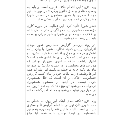
سوی مؤسسه همشهری در حال انجام است.
وی افزود: این اقدام خلاف قانون است و باید به
وضعیت عادی و طبق قانون برگردد؛ در مهر ماه نیز
مجدداً تذکری با همین مظمون در صحن شورا
مطرح کردم که شهرداری به آن پاسخی نداد.
عضو شورا تأکید کرد: این فعالیت در حوزه کاری
مؤسسه همشهری نیست و اگر درآمدی حاصل شده
بر خلاف مصوبه قانونی شورای شهر تهران بوده که
باید این روند اصلاح شود.
در روند بررسی گزارش حسابرس شورا مهدی
اقراریان، رئیس کمیته نظارت شورا با بیان اینکه
لشکری در فضای مجازی اقدام به عملیات تخریب و
تهمت می‌کنند که دیگر برای ما عادی شده است؛
اظهار داشت: حلقه پیرامون شهردار تهران که
مدیریت‌های مختلفی را در دست دارند؛ در صورت
بیان هر نکته‌ای به ما حمله می‌کنند. اما علیرغم همه
این‌ها وظیفه داریم نکات خود را بیان کنیم. گزارش
حسابرسی حاکی از آن است که حال همشهری
خوب نیست. در اینجا از مسئول همشهری
درخواست می‌شود توضیح دهد که چه تعداد روزنامه
در طول روز تولید می‌شود و چه تعداد برگشت داده
می‌شود.
وی افزود: نکته بعدی اینکه این روزنامه متعلق به
همه شهروندان تهرانی با تمام گرایش‌ها و سلایق
سیاسی است. البته ما این نقد را به دوره پنجم نیز
داشته‌ایم. در اینجا توضیح داده شود آیا مبلغ