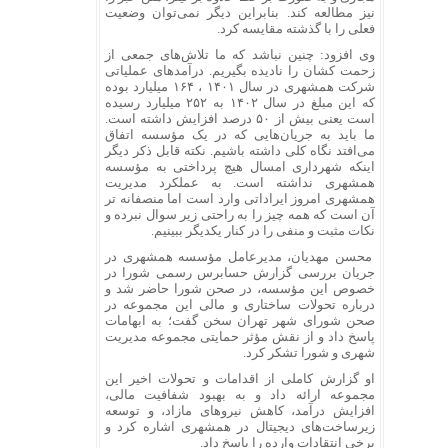
نیز مطالعه کند. بنابراین دیگر نمی‌توان وضعیت
فعلی را با گذشته مقایسه کرد.
وی افزود: چنین نباشد که ما تلاش‌های جمعی از
زحمت کشان را نادیده بگیریم. درآمدهای عملیاتی
شرکت همشهری در سال ۱۴۰۱ ، ۱۶۴ میلیارد بوده
که این مبلغ در سال ۱۴۰۲ به ۲۵۲ میلیارد رسیده
است یعنی بیش از ۵۰ درصد افزایش داشته است.
ما باید به جریان‌هایی که در یک مؤسسه اتفاق
می‌افتد نگاه کلی داشته باشیم. نکته قابل ذکر دیگر
اینکه شهرداری امسال هیچ پرداختی به مؤسسه
همشهری نداشته است. به عملکرد مدیریت
همشهری امروز ایراداتی وارد است اما منصفانه تر
آن است که همه چیز را به راحتی زیر سوال نبرده و
نکات مثبت و منفی را در کنار یکدیگر ببینیم.
محسن مهدیان، مدیرعامل مؤسسه همشهری در
جریان بررسی گزارش حسابرس رسمی شورا در
خصوص این مؤسسه، در صحن شورا حاضر شد و
درباره تحولات ساختاری و مالی این مجموعه در
صحن شورای شهر تهران سخن گفت؛ به ابهامات
پاسخ داد و از نقش مؤثر حمایتی مجموعه مدیریت
شهری و شورا تشکر کرد.
او گزارش کاملی از اقدامات و تحولات اخیر این
مجموعه ارائه داد و به بهبود شفافیت مالی،
افزایش درآمد، کاهش نیروهای مازاد، و توسعه
زیرساخت‌های دیجیتال در همشهری اشاره کرد و
برخی انتقادات وارده را پاسخ داد.