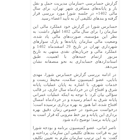
گزارش حسابرسی «سازمان مدیریت حمل و نقل
بار و پایانه‌های مسافری شهر تهران، برای سال
مالی 1402» در جلسه شورا مورد بررسی قرار
گرفته و بندهای تکلیفی آن به تأیید اعضاء رسید.
حسابرس شورا در گزارش خود عملکرد مالی این
سازمان را برای سال مالی 1402 اظهار داشت: به
نظر این مؤسسه، صورت‌های مالی یاد شده،
وضعیت مالی سازمان پایانه‌ها و پارک سوارهای
شهرداری تهران در تاریخ 29 اسفندماه 1402 و
عملکرد مالی و جریان‌های نقدی منتهی به تاریخ
مزبور ازتمام جنبه‌های با اهمیت، طبق
استانداردهای حسابداری به نحو منصفانه نشان
می‌دهد.
در ادامه بررسی گزارش حسابرس شورا، مهدی
بابایی، عضو کمیسیون سلامت، محیط زیست و
خدمات شهری، با اشاره به پایان عملیات پایانه
شرق و افتتاح آن در خردادماه سال جاری، در قالب
سؤالی بیان کرد: با توجه به اینکه عملیات عمرانی
پایانه شرق به اتمام رسیده و در خردادماه امسال
افتتاح شده، اما هنوز به بهره برداری نرسیده است؛
درخواست می‌شود در خصوص زمان دقیق بهره
برداری این پایانه و نیز خط مترویی که قرار است به
این پایانه برسد؛ توضیح داده شود.
ناصر امانی، عضو کمیسیون برنامه و بودجه شورا
نیز به قرائت بندهای تکلیفی این سازمان پرداخته و
گفت: به این ترتیب سازمان ملزم به تعیین تکلیف