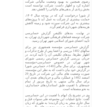
رضوی همچنین به بهبود وضعیت مالیاتی شرکت
اشاره کرد و اظهار داشت: شرکت توانسته است
بخش زیادی از بدهی‌های مالیاتی را کاهش دهد.
از شورا درخواست کرد که در بودجه سال ۱۴۰۴،
حمایت بیشتری از شرکت به عمل آید تا پروژه‌های
بیشتری به این شرکت سپرده شود و زمینه کاهش
هزینه‌های شهرداری فراهم گردد.
در نهایت، بندهای تکلیفی گزارش حسابرسی
شرکت توسعه فضاهای فرهنگی شهرداری تهران، به
تأیید اعضای شورای اسلامی شهر تهران رسید.
گزارش حسابرسی مؤسسه همشهری نیز برای
سالهای 1402 بررسی و اعضا پس از طرح تذکرات و
اظهار نظرها، بندهای تکلیفی آن را تأیید کردند. در
جریان بررسی گزارش حسابرس رسمی شورای
شهر تهران در خصوص حسابرسی«مؤسسه
همشهری، برای سال مالی1402»، حسابرس شورا
در گزارش خود بیان داشت که به نظر این مؤسسه،
صورت وضعیت های مالی این شرکت در تاریخ 29
اسفند 1402 و عملکرد مالی و جریان‌های نقدی آن،
برای سال مالی منتهی به تاریخ مزبور از تمام
جنبه‌های با اهمیت طبق استانداردهای حسابداری،
به نحو منصفانه است.
وی در تشریح یک ابهام با اهمیت در این حسابرسی
گفت: نتایج عملیات این مجموعه طی سنوات قبل و
سال جاری منجر به زیان گردیده؛ به طوری که زیان
انباشته آن مطابق صورت وضعیت های مالی بیش