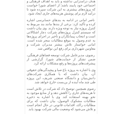
هدف درآمدزایی نداشته و باید به اهداف فرهنگی و
اجتماعی خود پایبند باشد؛ از اعضای شورا خواست
که پروژه‌های بیشتری به این شرکت سپرده شود تا
درآمد لازم برای پوشش هزینه‌های جاری ایجاد شود.
ناصر امانی در ادامه به بندهای حسابرسی اشاره
کرده و تأکید کرد: برخی از بندها مانند بند مربوط به
کنترل پروژه نیاز به توجه ویژه دارند. وی بیان داشت
که سیستم کنترل پروژه‌های شرکت دچار اشکالاتی
است و انتخاب پیمانکاران و تأخیر در اجرای پروژه‌ها
به عدم وصول به موقع مطالبات منجر شده است.
امانی خواستار تلاش بیشتر مدیران شرکت و
معاونین شهرداری برای رفع این نواقص شد.
رضوی، مدیرعامل شرکت توسعه فضاهای فرهنگی،
ضمن تشکر از حمایت‌های شورا، گزارشی از
پیشرفت‌های پروژه‌ها و رفع مشکلات ارائه کرد.
وی با اشاره به پروژه باغ صبا و پیچیدگی‌های حقوقی
آن، بیان داشت که با همکاری شرکت‌های
دانش‌بنیان و دانشگاه صنعتی شریف، این پروژه
طی چند ماه آینده از بن‌بست خارج خواهد شد.
رضوی همچنین توضیح داد که شرکت در تلاش است
تا هزینه‌های جاری را کاهش دهد و از منابع موجود به
نحو بهینه استفاده کند. وی با اشاره به ذخیره
مطالبات مشکوک ‌الوصول، بیان داشت که برای
مطالبات راکد، اقدامات قانونی در حال انجام است
و تلاش می‌شود که وضعیت مالی شرکت بهبود یابد.