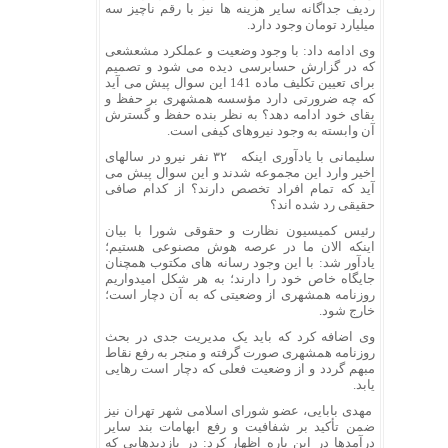
ردیف جداگانه سایر هزینه ها نیز با رقم ناچیز سه
میلیارد تومان وجود دارد.
وی ادامه داد: با وجود وضعیت و عملکرد مشعشعی
که در گزارش حسابرسی دیده می شود و تصمیم
برای تعیین تکلیف ماده 141 این سوال پیش می آید
که چه ضرورتی دارد مؤسسه همشهری بر حفظ و
بقای خود ادامه دهد؟ به نظر بنده حفظ و گسترش
آن وابسته به وجود نیروهای کیفی است.
سلیمانی با یادآوری اینکه ۳۲ نفر نیرو در سالهای
اخیر وارد این مجموعه شدند و این سوال پیش می
آید که تمام افراد تخصص دارند؟ از کدام صافی
حقیقی رد شده اند؟
رئیس کمیسیون نظارت و حقوقی شورا با بیان
اینکه الان ما در عرصه هوش مصنوعی هستیم؛
یادآور شد: با این وجود رسانه های مکتوب همچنان
جایگاه خاص خود را دارند؛ به هر شکل امیدواریم
روزنامه همشهری از وضعیتی که به آن دچار است؛
خارج شود.
وی اضافه کرد که باید یک مدیریت جدی در بحث
روزنامه همشهری صورت گرفته و منجر به رفع نقاط
مبهم گردد و از وضعیت فعلی که دچار است رهایی
یابد.
مهدی بابایی، عضو شورای اسلامی شهر تهران نیز
ضمن تأکید بر شفافیت و رفع ابهامات بند سایر
درآمدها در این باره اظهار کرد: در بازدیدهایی که