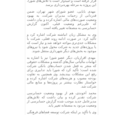
قرار گرفته است و امیدوار است با تلاش‌های شورا،
این پروژه به مرحله بهره‌برداری برسد.
مهدی بابایی، عضو شورای شهر تهران، ضمن
قدردانی از زحمات مدیران شرکت، به بهبود
وضعیت صورت‌های مالی اشاره کرده و بیان داشت
که علی‌رغم وضعیت قبلی، اکنون گزارش
حسابرسی به منصفانه تغییر یافته است.
وی به مشکل زیان انباشته شرکت اشاره کرد و
تأکید کرد: در صورت ادامه روند فعلی، شرکت با
مشکلات جدی‌تری مواجه خواهد شد و نیاز است که
یا پروژه‌های جدید به شرکت محول شود یا نیروهای
موجود به بخش‌های دیگر شهرداری منتقل شوند.
مهدی اقراریان، دیگر عضو شورا نیز با اشاره به
ابهامات مالیاتی سال‌های گذشته و مشکلات حقوقی
که منجر به قفل شدن حساب‌های بانکی شرکت
شده است؛ تأکید کرد که شورا باید تدابیری برای
رفع این مشکلات بیندیشد. وی همچنین به تفاوت
بودجه مصوب و هزینه‌های شرکت اشاره کرده و
خواستار نظارت بیشتر بر پروژه‌ها و منابع مالی
شرکت شد.
محمد آخوندی، هم از بهبود وضعیت حسابرسی
شرکت تقدیر کرده و بیان داشت که تلاش‌های
مدیرعامل جدید موجب شده گزارش حسابرسی از
وضعیت مردود به منصفانه تغییر یابد.
وی با تأکید بر اینکه شرکت توسعه فضاهای فرهنگی