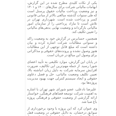
یکی از نکات کلیدی مطرح شده در این گزارش،
ابهامات مالیاتی شرکت برای سال‌های ۱۴۰۰ و ۱۴۰۱
و نیز وضعیت پرداخت مالیات حقوق پرسنل است
که طی سنوات گذشته مبالغی بالاتر از مبانی قانونی
کسر و پرداخت شده است. شهرداری تهران در
تلاش است تا مازاد پرداختی را از سازمان امور
مالیاتی بازگرداند و وضعیت نهایی بدهی‌های مالیاتی
را تعیین تکلیف کند.
همچنین، حسابرس در گزارش خود به وضعیت راکد
و سنواتی مطالبات شرکت اشاره کرده و بیان
داشته است که مبلغ قابل توجهی از این مطالبات
هنوز وصول نشده و پرونده‌های حقوقی و مذاکراتی
برای وصول این مبالغ در جریان است.
در پایان این گزارش، موارد تکلیفی به تأیید اعضای
شورا رسید. از جمله مهم‌ترین این تکالیف، ضرورت
افزایش سرمایه شرکت به دلیل زیان انباشته بالا،
تعیین تکلیف وضعیت مالیاتی، حل ‌و فصل دعاوی
حقوقی و ایجاد سیستم کنترلی جهت بهبود مدیریت
پروژه‌ها بود.
علیرضا نادعلی، عضو شورای شهر تهران با اشاره
به اهمیت شرکت توسعه فضاهای فرهنگی، خواستار
ارائه گزارشی از وضعیت حقوقی و فرهنگی پروژه
باغ صبا شد.
وی عنوان کرد که این پروژه با وجود برخورداری از
سوابق درخشان، به دلایل حقوقی در وضعیت قفل