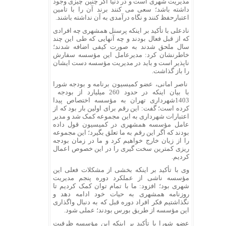
مدیریت شهری است و در دنیا اگر چنین چیزی وجود
داشته باشد؛ سعی می کنند برند آن را با تامین
اعتبارحفظ کنند و نگاه درآمدی به آن نداشته باشند.
نادعلی با تأکید بر اینکه پرسنل همشهری چه افرادی
که از قبل فعال بودند و چه آنهایی که طی این چند
سال ملحق شدند به صورت کیفی اضافه شدند؛
خاطرنشان کرد: مدیرعامل این مؤسسه سفارش
ناپذیر است و باید در مدیریت مؤسسه دست ایشان
را باز گذاشت.
ناصر امانی، عضو کمیسیون برنامه و بودجه شورا
با بیان اینکه در حدود 260 میلیارد از بودجه
1403شهرداری تهران به مؤسسه اختصاص پیدا
کرده است؛ گفت: این رقم برای اولین بار بود که از
اعتبارات شهرداری به این مجموعه کمک شد و مدیر
عامل مؤسسه همشهری در کمیسیون قول داده
بودند که اگر این رقم به ما تعلق بگیرد؛ این مجموعه
را از زیان خارج خواهیم کرد و ما در زمان بودجه
ریزی کمترین سخت گیری را در این خصوص اعمال
کردیم.
وی با تأکید بر اینکه بخشی از مشکلات فعلی این
مؤسسه ناشی از عملکرد دوره پنجم مدیریت
شهری بود؛ افزود: ما با تمام توان کمک کردیم تا
روزنامه همشهری به حیات خود ادامه دهد و
نگذاشتیم فکر افراد دوره قبل که به دنبال واگذاری
این مؤسسه از طریق بورس بودند؛ عملی شود.
عضو شورا با تأکید بر اینکه این مؤسسه ظرفیت