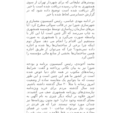
پوسترهای تبلیغاتی که برای شهردار تهران از سوی
همشهری به چاپ رسیده دریافت شده است یا خیر.
اگر دریافت شده است توضیح داده شود که در
گزارش حسابرسی لحاظ شده یا خیر.
در ادامه مهدی عباسی، رئیس کمیسیون معماری و
شهرسازی شورا نیز در قالب سوالی مطرح کرد: آیا
بنرهای سازمان زیباسازی توسط مؤسسه همشهری
به چاپ می‌رسد که اگر چنین است آیا این کار با
واسطه صورت می‌گیرد و یا همشهری به صورت
مستقیم این اقدام را انجام می دهد. سوال دوم
اینکه چرا برخی از ساختمان‌ها رها شده و اجاره
داده نمی‌شود؟ چرا که ‌می‌توان از طریق اجاره
همین ساختمان‌ها بخشی از منابع مالی مؤسسه را
تأمین کرد.
محمد آخوندی، رئیس کمیسیون برنامه و بودجه
شورا نیز به بیان نکاتی پرداخته و گفت: شرایط
رسانه‌های مکتوب در همه جای دنیا عوض شده
است در کشور ما هم این چنین است و این طور
نیست که ما بتوانیم یک مقایسه ساده از وضعیت
امروز رسانه با مثلاً ۲۰ سال گذشته داشته باشیم.
چند سال گذشته مردم برای خرید ویژه‌نامه
نیازمندی‌های روزنامه همشهری صف می کشیدند‌.
امروز علاوه بر اینکه دیگر چیزی به نام آگهی به
معنای گذشته وجود ندارد؛ خود متون روزنامه‌ها نیز
چندان مورد توجه نیستند. چرا که هر فردی در
صورت نیاز می‌تواند ساعت ۱۰ شب در فضای
مجازی و به صورت بر خط علاوه بر تیتر، متن خبر را