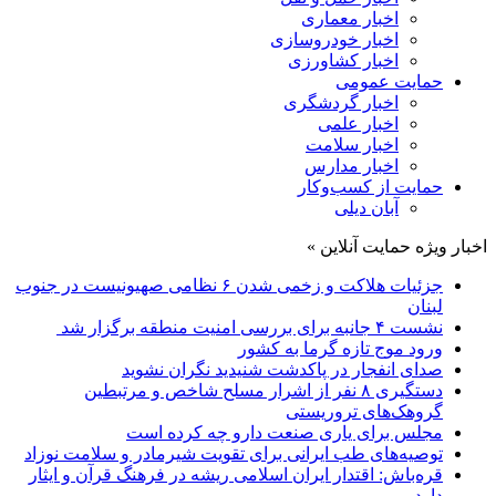
اخبار معماری
اخبار خودروسازی
اخبار کشاورزی
حمایت عمومی
اخبار گردشگری
اخبار علمی
اخبار سلامت
اخبار مدارس
حمایت از کسب‌وکار
آبان دیلی
اخبار ویژه حمایت آنلاین »
جزئیات هلاکت و زخمی شدن ۶ نظامی صهیونیست در جنوب
لبنان
نشست ۴ جانبه برای بررسی امنیت منطقه برگزار شد
ورود موج تازه گرما به کشور
صدای انفجار در پاکدشت شنیدید نگران نشوید
دستگیری ۸ نفر از اشرار مسلح شاخص و مرتبطین
گروهک‌های تروریستی
مجلس برای یاری صنعت دارو چه کرده است
توصیه‌های طب ایرانی برای تقویت شیرمادر و سلامت نوزاد
قره‌باش: اقتدار ایران اسلامی ریشه در فرهنگ قرآن و ایثار
دارد