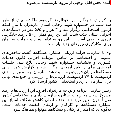
آینده بخش قابل توجهی از نیروها بازنشسته می‌شوند.
به گزارش خبرنگار مهر، عبدالرضا کریمپور ملکشاه پیش از ظهر
سه شنبه در جشنواره شهید رجایی استان مازندران با بیان اینکه
آزمون استخدامی برگزار شد و ۴ هزار و ۵۶۵ نفر در دستگاه‌های
اجرایی استان جذب شدند، اما این رقم کمتر از ۵۰ درصد جایگزینی
نیروی خروجی است، از این رو به تدابیر ویژه و حمایت سازمان
برای به‌کارگیری نیروهای جدید نیاز است.
وی با اشاره به فرآیند ارزیابی عملکرد دستگاه‌ها گفت: شاخص‌های
عمومی و اختصاصی بر اساس آئین‌نامه اجرایی قانون خدمات
کشوری و بخشنامه جشنواره شهید رجایی ابلاغ شد، جلسات
آموزشی برای رابطین ارزیابی برگزار شد و گزارش خودارزیابی
دستگاه‌ها تا پایان فروردین ماه ثبت شد، سازمان برنامه نیز از ابتدای
اردیبهشت تا ۲۷ اردیبهشت ارزیابی‌ها را بررسی و جمع‌بندی نهایی
برای سازمان اداری و استخدامی کشور ارسال کرد.
رئیس سازمان برنامه و بودجه مازندران افزود: این ارزیابی‌ها با رصد
مدیرکل دیوان محاسبات استان و سازمان اداری و استخدامی کشور
تقریباً بدون تغییر تأیید شد، هدف اصلی کاهش شکاف امتیاز بین
عملکرد دستگاه‌ها و کارکنان و ارتقای کیفیت خدمات است،
به‌گونه‌ای که امتیاز کارکنان و دستگاه‌ها هم‌نوا و هماهنگ شود.