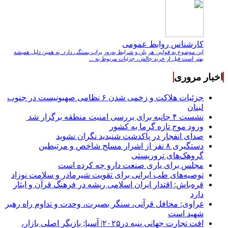
کارشناس روابط عمومی
این موضوع به قوانین هر پلن و شرایط به‌روز پراپ بستگی دارد. به همین دلیل همیشه
بهتر است قبل از خرید چالش، جزئیات مربوط به ...
اخبار مروری
جزئیات هلاکت و زخمی شدن ۶ نظامی صهیونیست در جنوب
لبنان
نشست ۴ جانبه برای بررسی امنیت منطقه برگزار شد
ورود موج تازه گرما به کشور
صدای انفجار در پاکدشت شنیدید نگران نشوید
دستگیری ۸ نفر از اشرار مسلح شاخص و مرتبطین
گروهک‌های تروریستی
مجلس برای یاری صنعت دارو چه کرده است
توصیه‌های طب ایرانی برای تقویت شیرمادر و سلامت نوزاد
قره‌باش: اقتدار ایران اسلامی ریشه در فرهنگ قرآن و ایثار
دارد
غراوی: محافل قرآنی، سنگر بصیرت، وحدت و تداوم راه رهبر
شهید است
افت تجارت جهانی پنبه در۲۰۲۵| آسیا; بازیگر اصلی بازار،