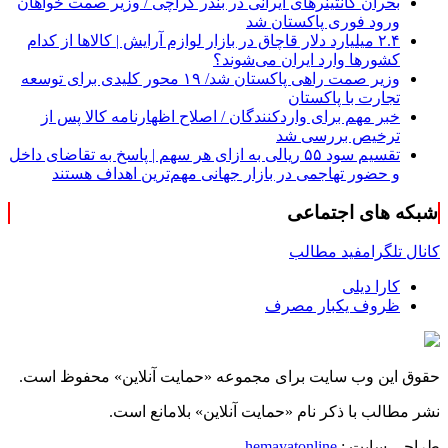
بحران کانتینر‌های ایرانی در بندر کراچی / وزیر صمت خواهان
ورود فوری پاکستان شد
۲.۴ میلیارد دلار قاچاق در بازار لوازم آرایش | کالاها از کدام
کشورها وارد ایران می‌شوند؟
وزیر صمت راهی پاکستان شد/ ۱۹ محور کلیدی برای توسعه
تجارت با پاکستان
خبر مهم برای واردکنندگان / اصلاح اظهارنامه کالا پس از
ترخیص بررسی شد
تقسیم سود ۵۵ ریالی به ازای هر سهم | پاسخ به تقاضای داخل
و حضور تهاجمی در بازار جهانی مهم‌ترین اهداف هستند
شبکه های اجتماعی
کانال تلگرام
فید مطالب
کارا دیلی
ظروف یکبار مصرف
حقوق این وب سایت برای مجموعه «حمایت‌ آنلاین» محفوظ است.
نشر مطالب با ذکر نام «حمایت‌ آنلاین» بلامانع است.
طراحی سایت :
hemayatonline