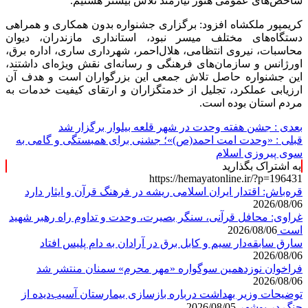
شاخص‌های عمومی هنوز نیازمند تلاش بیشتر هستیم.
کریمپور ملکشاه افزود: برگزاری جشنواره بدون همکاری و همراهی
دستگاه‌های مختلف میسر نبود، استانداری مازندران، دیوان
محاسبات، نیروی انتظامی، هلال‌احمر، شهرداری ساری، اداره برق،
اورژانس و سازمان‌های فرهنگی و رسانه‌ای نقش ویژه‌ای داشتند،
این جشنواره حاصل تلاش جمعی این بزرگواران است و هدف آن
ارزیابی عملکرد، تجلیل از خدمتگزاران و ارتقای کیفیت خدمات به
مردم استان بوده است.
بعدی :
جشن هفته وحدت در شهر قلعه بیلوار برگزار شد
قبلی :
«وحدت امت احمد(ص)»؛ جشنی برای همبستگی و گامی به
سوی پیروزی اسلام
به اشتراک بگذارید
https://hemayatonline.ir/?p=196431
قره‌باش: اقتدار ایران اسلامی ریشه در فرهنگ قرآن و ایثار دارد
2026/08/06
غراوی: محافل قرآنی، سنگر بصیرت، وحدت و تداوم راه رهبر شهید
است
2026/08/06
سارق سابقه‌دار سیم و کابل برق در آرادان به دام پلیس افتاد
2026/08/06
فراخوان نوزدهمین سوگواره «مهر محرم» سمنان منتشر شد
2026/08/06
توضیحات وزیر بهداشت درباره بازسازی بیمارستان آسیب‌دیده از
جنگ در بوشهر
2026/08/05