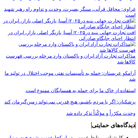
غراوی: محافل قرآنی، سنگر بصیرت، وحدت و تداوم راه رهبر شهید
است
افت تجارت جهانی پنبه در۲۰۲۵| آسیا; بازیگر اصلی بازار، ایران در
انتظار احیای جایگاه صادراتی
مذاکرات تجارت آزاد ایران و پاکستان وارد مرحله بررسی فهرست
کالاها شد
آرامکو عربستان: حمله به تأسیسات نفتی موجب اختلال در تولید ما
شد
استفاده از خاک ما برای حمله به همسایگان ممنوع است
پزشکیان: اگر با مردم باشیم، هیچ قدرتی نمی‌تواند زمین‌گیرمان کند
وحدت مکرّراً و مؤکّداً تذکر داده شد
دیدگاه‌های حمایتی
کارشناس روابط عمومی
در
از کجا بفهمیم شمع خودرو نیاز