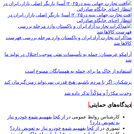
افت تجارت جهانی پنبه در۲۰۲۵| آسیا; بازیگر اصلی بازار، ایران در
انتظار احیای جایگاه صادراتی
مذاکرات تجارت آزاد ایران و پاکستان وارد مرحله بررسی فهرست
کالاها شد
آرامکو عربستان: حمله به تأسیسات نفتی موجب اختلال در تولید ما
شد
استفاده از خاک ما برای حمله به همسایگان ممنوع است
پزشکیان: اگر با مردم باشیم، هیچ قدرتی نمی‌تواند زمین‌گیرمان کند
وحدت مکرّراً و مؤکّداً تذکر داده شد
دیدگاه‌های حمایتی
کارشناس روابط عمومی
در
از کجا بفهمیم شمع خودرو نیاز
به تعویض دارد؟
تیموری
در
از کجا بفهمیم شمع خودرو نیاز به تعویض دارد؟
کارشناس روابط عمومی
در
قبل از امضای فاکتور کفپوش