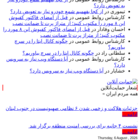
به تعویض دارد؟
تیموری
در
از کجا بفهمیم شمع خودرو نیاز به تعویض دارد؟
کارشناس روابط عمومی
در
قبل از امضای فاکتور کفپوش
این ۸ مورد را مکتوب کنید؛ از متراژ پرت تا ضمانت نصب
احسان وفادار
در
قبل از امضای فاکتور کفپوش این ۸ مورد را
مکتوب کنید؛ از متراژ پرت تا ضمانت نصب
کارشناس روابط عمومی
در
چگونه کانال ایتا را در سرچ
بیاوریم؟
سلطانی راد
در
چگونه کانال ایتا را در سرچ بیاوریم؟
کارشناس روابط عمومی
در
آیا دستگاه ویپ نیاز به سرویس
دارد؟
خشایار
در
آیا دستگاه ویپ نیاز به سرویس دارد؟
شعار حمایت‌آنلاین
م ایران »
جزئیات هلاکت و زخمی شدن ۶ نظامی صهیونیست در جنوب لبنان
ادامه ...
نشست ۴ جانبه برای بررسی امنیت منطقه برگزار شد
ادامه ...
Thursday, 6 August , 2026