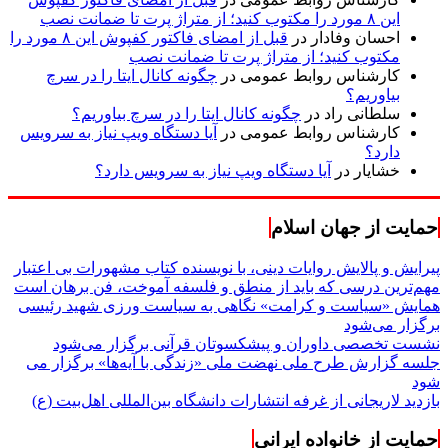
این ۸ مورد را مکتوب کنید؛ از متراژ پرت تا ضمانت نصب
احسان وفادار
در
قبل از امضای فاکتور کفپوش این ۸ مورد را
مکتوب کنید؛ از متراژ پرت تا ضمانت نصب
کارشناس روابط عمومی
در
چگونه کانال ایتا را در سرچ
بیاوریم؟
سلطانی راد
در
چگونه کانال ایتا را در سرچ بیاوریم؟
کارشناس روابط عمومی
در
آیا دستگاه ویپ نیاز به سرویس
دارد؟
خشایار
در
آیا دستگاه ویپ نیاز به سرویس دارد؟
حمایت از جهان اسلام
پیرایش و پالایش روایات دینی، با نویسنده کتاب مشهورات بی اعتبار
مهم‌ترین درسی که باید از منطق و فلسفه آموخت، فن برهان است
همایش «سیاست و کرامت» نگاهی به سیاست ورزی شهید رئیسی
برگزار می‌شود
نشست تخصصی داوران و پیشکسوتان قرآنی برگزار می‌شود
جلسه گزارش طرح ملی نهضت ملی «زندگی با آیه‌ها» برگزار می
شود
بازدید لاریجانی از غرفه انتشارات دانشگاه بین‌المللی اهل‌بیت (ع)
حمایت از خانواده ایرانی