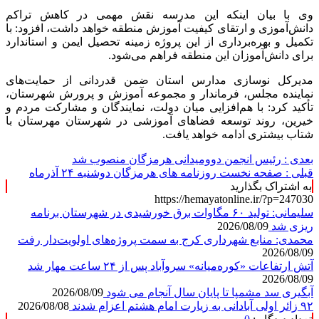
وی با بیان اینکه این مدرسه نقش مهمی در کاهش تراکم
دانش‌آموزی و ارتقای کیفیت آموزش منطقه خواهد داشت، افزود: با
تکمیل و بهره‌برداری از این پروژه زمینه تحصیل ایمن و استاندارد
برای دانش‌آموزان این منطقه فراهم می‌شود.
مدیرکل نوسازی مدارس استان ضمن قدردانی از حمایت‌های
نماینده مجلس، فرماندار و مجموعه آموزش و پرورش شهرستان،
تأکید کرد: با هم‌افزایی میان دولت، نمایندگان و مشارکت مردم و
خیرین، روند توسعه فضاهای آموزشی در شهرستان
مهرستان
با
شتاب بیشتری ادامه خواهد یافت.
بعدی :
رئیس انجمن دوومیدانی هرمزگان منصوب شد
قبلی :
صفحه نخست روزنامه های هرمزگان دوشنبه ۲۴ آذرماه
به اشتراک بگذارید
https://hemayatonline.ir/?p=247030
سلیمانی: تولید ۶۰ مگاوات برق خورشیدی در شهرستان برنامه
ریزی شد
2026/08/09
محمدی: منابع شهرداری کرج به سمت پروژه‌های اولویت‌دار رفت
2026/08/09
آتش ارتفاعات «کوره‌میانه» سروآباد پس از ۲۴ ساعت مهار شد
2026/08/09
آبگیری سد مشمپا تا پایان سال آنجام می شود
2026/08/09
۹۲ زائر اولی آبادانی به زیارت امام هشتم اعزام شدند
2026/08/08