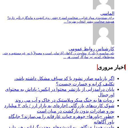
الماسی
برای بسته‌بندی مواد غذایی، ضخامت استرچ چقدر روی کیفیت و ماندگاری تأثیر داره؟
همیشه ضخامت بیشتر انتخاب بهتریه؟ ...
کارشناس روابط عمومی
بله، سانسوریا یکی از مقاوم‌ترین گیاهان آپارتمانی است و معمولاً با نور غیرمستقیم و حتی
محیط‌های کم‌نور نیز سازگار است، هر ...
اخبار مروری
اگر بارنامه صادر نشود یا کد سباف مشکل داشته باشد،
تکلیف کرایه و خسارت چیست؟
پایان درآمدزایی از بازنشر محتوا در ایکس؛ پاداش به محتوای
اورجینال
روبات ها به جنگ میکروپلاستیک در خاک و آب می روند
شوک کارت‌های بازرگانی اجاره‌ای به بازار ارز / پای ۲ میلیارد
یورو صادرات بدون بازگشت در میان است
چطور «باورها» جوهره حیات عارفانه را می‌سازند؟ جایگاه
باور آگاهانه
«امت همدل» نگاهی به اندیشه‌های وحدت‌گرایانه رهبر دارد