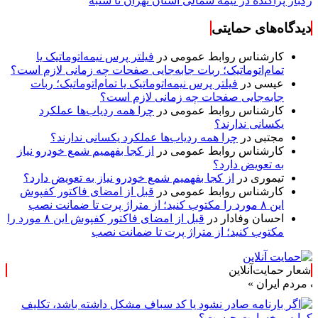
رگبار پراکنده در نیمه شمالی استان تهران تا شنبه
دیدگاه‌های حمایتی
کارشناس روابط عمومی
در
فیلتر پرس نیمه‌اتوماتیک یا
تمام‌اتوماتیک؛ ربات جابه‌جایی صفحات چه زمانی لازم است؟
عیسی
در
فیلتر پرس نیمه‌اتوماتیک یا تمام‌اتوماتیک؛ ربات
جابه‌جایی صفحات چه زمانی لازم است؟
کارشناس روابط عمومی
در
چرا همه ردیاب‌ها عملکرد
یکسانی ندارند؟
مجتبی
در
چرا همه ردیاب‌ها عملکرد یکسانی ندارند؟
کارشناس روابط عمومی
در
از کجا بفهمیم شمع خودرو نیاز
به تعویض دارد؟
تیموری
در
از کجا بفهمیم شمع خودرو نیاز به تعویض دارد؟
کارشناس روابط عمومی
در
قبل از امضای فاکتور کفپوش
این ۸ مورد را مکتوب کنید؛ از متراژ پرت تا ضمانت نصب
احسان وفادار
در
قبل از امضای فاکتور کفپوش این ۸ مورد را
مکتوب کنید؛ از متراژ پرت تا ضمانت نصب
شعار حمایت‌آنلاین
یران »