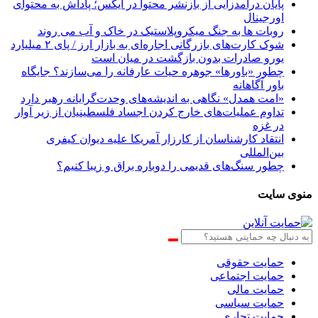
پایان درآمدزایی از بازنشر محتوا در ایکس؛ پاداش به محتوای
اورجینال
روبات ها به جنگ میکروپلاستیک در خاک و آب می روند
شوک کارت‌های بازرگانی اجاره‌ای به بازار ارز / پای ۲ میلیارد
یورو صادرات بدون بازگشت در میان است
چطور «باورها» جوهره حیات عارفانه را می‌سازند؟ جایگاه
باور آگاهانه
«امت همدل» نگاهی به اندیشه‌های وحدت‌گرایانه رهبر دارد
تداوم عملیات‌های خارج کردن اجساد فلسطینیان از زیر آوار
در غزه
انتقاد کارشناسان از کارزار آمریکا علیه دیوان کیفری
بین‌المللی
چطور سنگ‌های قدیمی را دوباره براق و زیبا کنیم؟
منوی سایت
حمایت حقوقی
حمایت اجتماعی
حمایت مالی
حمایت سیاسی
حمایت تجاری