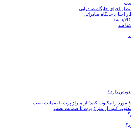
است
اها شد
د
تعویض دارد؟
؟
د؟