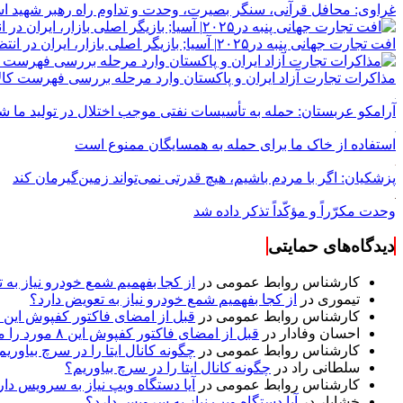
غراوی: محافل قرآنی، سنگر بصیرت، وحدت و تداوم راه رهبر شهید 
افت تجارت جهانی پنبه در۲۰۲۵| آسیا; بازیگر اصلی بازار، ایران در انتظار احیای جایگاه صادراتی
مذاکرات تجارت آزاد ایران و پاکستان وارد مرحله بررسی فهرست کال
آرامکو عربستان: حمله به تأسیسات نفتی موجب اختلال در تولید ما ش
استفاده از خاک ما برای حمله به همسایگان ممنوع است
پزشکیان: اگر با مردم باشیم، هیچ قدرتی نمی‌تواند زمین‌گیرمان کند
وحدت مکرّراً و مؤکّداً تذکر داده شد
دیدگاه‌های حمایتی
کارشناس روابط عمومی
در
از کجا بفهمیم شمع خودرو نیاز به 
تیموری
در
از کجا بفهمیم شمع خودرو نیاز به تعویض دارد؟
کارشناس روابط عمومی
در
قبل از امضای فاکتور کفپوش این ۸ مورد را مکتوب کنید؛ از متراژ پرت تا ضمانت نصب
احسان وفادار
در
قبل از امضای فاکتور کفپوش این ۸ مورد را مکتوب کنید؛ از متراژ پرت تا ضمانت نصب
کارشناس روابط عمومی
در
چگونه کانال ایتا را در سرچ بیاوریم
سلطانی راد
در
چگونه کانال ایتا را در سرچ بیاوریم؟
کارشناس روابط عمومی
در
آیا دستگاه ویپ نیاز به سرویس دار
خشایار
در
آیا دستگاه ویپ نیاز به سرویس دارد؟