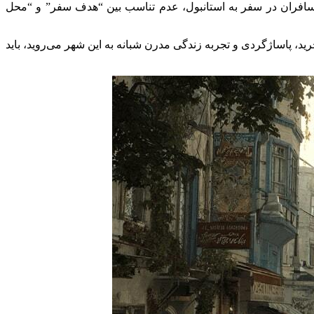
 مسافران در سفر به استانبول، عدم تناسب بین “هدف سفر” و “محل
“فاتیح” و “سلطان احمد” بهترین گزینه است. اما اگر (مانند ۸۰ درصد ایرانیان) برای خرید، پاساژگردی و تجربه زندگی مدرن شبانه به این شهر می‌روید، باید