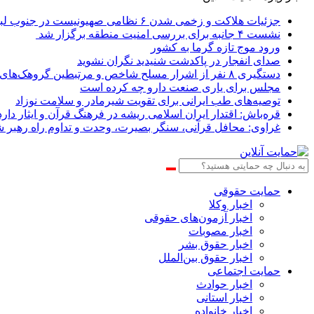
جزئیات هلاکت و زخمی شدن ۶ نظامی صهیونیست در جنوب لبنان
نشست ۴ جانبه برای بررسی امنیت منطقه برگزار شد
ورود موج تازه گرما به کشور
صدای انفجار در پاکدشت شنیدید نگران نشوید
دستگیری ۸ نفر از اشرار مسلح شاخص و مرتبطین گروهک‌های تروریستی
مجلس برای یاری صنعت دارو چه کرده است
توصیه‌های طب ایرانی برای تقویت شیرمادر و سلامت نوزاد
قره‌باش: اقتدار ایران اسلامی ریشه در فرهنگ قرآن و ایثار دارد
غراوی: محافل قرآنی، سنگر بصیرت، وحدت و تداوم راه رهبر 
حمایت حقوقی
اخبار وکلا
اخبار آزمون‌های حقوقی
اخبار مصوبات
اخبار حقوق بشر
اخبار حقوق بین‌الملل
حمایت اجتماعی
اخبار حوادث
اخبار استانی
اخبار خانواده