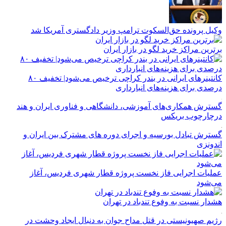
وکیل پرونده حق‌السکوت ترامپ وزیر دادگستری آمریکا شد
برترین مراکز خرید لگو در بازار ایران
کانتینرهای ایرانی در بندر کراچی ترخیص می‌شود| تخفیف ۸۰
درصدی برای هزینه‌های انبارداری
گسترش همکاری‌های آموزشی، دانشگاهی و فناوری ایران و هند
درچارچوب بریکس
گسترش تبادل بورسیه و اجرای دوره های مشترک بین ایران و
اندونزی
عملیات اجرایی فاز نخست پروژه قطار شهری فردیس، آغاز
می‌شود
هشدار نسبت به وفوع تندباد در تهران
رژیم صهیونیستی در قتل مداح جوان به دنبال ایجاد وحشت در