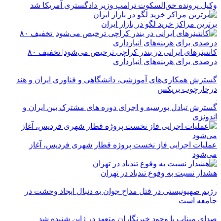
وکیل پرونده حق‌السکوت ترامپ وزیر دادگستری آمریکا شد
برترین مراکز خرید لگو در بازار ایران
کانتینرهای ایرانی در بندر کراچی ترخیص می‌شود| تخفیف ۸۰
درصدی برای هزینه‌های انبارداری
گسترش همکاری‌های آموزشی، دانشگاهی و فناوری ایران و هند
درچارچوب بریکس
گسترش تبادل بورسیه و اجرای دوره های مشترک بین ایران و
اندونزی
عملیات اجرایی فاز نخست پروژه قطار شهری فردیس، آغاز
می‌شود
هشدار نسبت به وفوع تندباد در تهران
رژیم صهیونیستی در قتل مداح جوان به دنبال ایجاد وحشت در
جامعه است
صدای میناب با وجود خبرنگاران متعهد در ژاپن شنیده شد