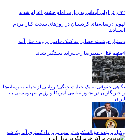
۹۲ زائر اولی آبادانی به زیارت امام هشتم اعزام شدند
لهونی: رسانه‌های کردستان در روزهای سخت کنار مردم
ایستادند
دستیار هوشمند قضایی به کمک قاضی پرونده قتل آمد
4متهم قتل حمیدرضا رجب‌زاده دستگیر شدند
نگاهی حقوقی به یک جنایت جنگی؛ روایتی از حمله به رسانه‌ها
و خبرنگاران در تجاوز نظامی آمریکا و رژیم صهیونیستی به
ایران
وکیل پرونده حق‌السکوت ترامپ وزیر دادگستری آمریکا شد