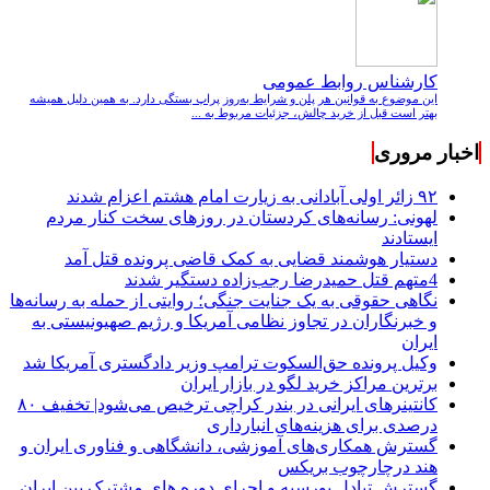
کارشناس روابط عمومی
این موضوع به قوانین هر پلن و شرایط به‌روز پراپ بستگی دارد. به همین دلیل همیشه
بهتر است قبل از خرید چالش، جزئیات مربوط به ...
اخبار مروری
۹۲ زائر اولی آبادانی به زیارت امام هشتم اعزام شدند
لهونی: رسانه‌های کردستان در روزهای سخت کنار مردم
ایستادند
دستیار هوشمند قضایی به کمک قاضی پرونده قتل آمد
4متهم قتل حمیدرضا رجب‌زاده دستگیر شدند
نگاهی حقوقی به یک جنایت جنگی؛ روایتی از حمله به رسانه‌ها
و خبرنگاران در تجاوز نظامی آمریکا و رژیم صهیونیستی به
ایران
وکیل پرونده حق‌السکوت ترامپ وزیر دادگستری آمریکا شد
برترین مراکز خرید لگو در بازار ایران
کانتینرهای ایرانی در بندر کراچی ترخیص می‌شود| تخفیف ۸۰
درصدی برای هزینه‌های انبارداری
گسترش همکاری‌های آموزشی، دانشگاهی و فناوری ایران و
هند درچارچوب بریکس
گسترش تبادل بورسیه و اجرای دوره های مشترک بین ایران