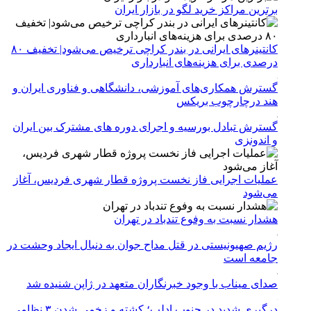
برترین مراکز خرید لگو در بازار ایران
کانتینرهای ایرانی در بندر کراچی ترخیص می‌شود| تخفیف ۸۰
درصدی برای هزینه‌های انبارداری
گسترش همکاری‌های آموزشی، دانشگاهی و فناوری ایران و
هند درچارچوب بریکس
گسترش تبادل بورسیه و اجرای دوره های مشترک بین ایران
و اندونزی
عملیات اجرایی فاز نخست پروژه قطار شهری فردیس، آغاز
می‌شود
هشدار نسبت به وفوع تندباد در تهران
رژیم صهیونیستی در قتل مداح جوان به دنبال ایجاد وحشت در
جامعه است
صدای میناب با وجود خبرنگاران متعهد در ژاپن شنیده شد
درگیری شدید در جنوب ادلب؛ کشته و زخمی شدن ۳ نظامی