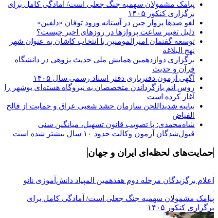
پیامک مشمولان سهمیه جنگ جعلی است/ آمادگی کامل برای
برگزاری کنکور ۱۴۰۵
لغو صدها پرواز چین در آستانه ورود توفان «دلفین»
دلیل تغییر ساعت پروازها در روزهای اخیر چیست؟
توسعه گفتمان امیرالمومنین با انتخاب کاشان به عنوان شهر
نهج البلاغه
برگزاری دوازدهمین همایش ملی حدیث پژوهی در دانشگاه
قرآن و حدیث
آگهی آزمون دفتریاری دفتر اسناد رسمی سال ۱۴۰۵
روس اتم بازگرداندن متخصصان به نیروگاه هسته‌ای بوشهر را
آغاز کرده است
بیانیه شدیداللحن سازمان حشد شعبی عراق و حمایت از فالح
الفیاض
شاه‌محمدی: با تصویب قانون تسهیل، میانگین سنی
قبول‌شدگان آزمون وکالت حدود ۱۰ سال بیشتر شده است
حمایت‌های لحظه‌ای ایران و جهان
اعلام برگزیدگان مرحله دوم هفدهمین المپیاد دانش‌آموزی نانو
پیامک مشمولان سهمیه جنگ جعلی است/ آمادگی کامل برای
برگزاری کنکور ۱۴۰۵