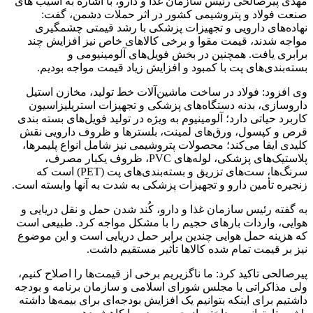
مهدی پیرصالحی رئیس سازمان غذا و دارو، با اشاره به آسیب های
صنعت فولاد و پتروشیمی کشور در اثر حملات دشمن، گفت:
نهاده‌های دارویی و تجهیزات پزشکی با رشد قیمتی چشمگیری
مواجه شدند، قیمت مقوا و برخی کالاهای خاص نیز افزایش چند
برابری یافت. همچنین در بخش فویل‌های آلومینیومی و
بسته‌بندی‌های پت با کمبود و افزایش زیاد قیمت مواجه بودیم.
وی افزود: فولاد در ساخت ماشین‌آلات خط تولید، مخازن استیل
داروسازی، بدنه دستگاه‌های پزشکی و تجهیزات استریلیزاسیون
کاربرد حیاتی دارد؛ آلومینیوم به‌ ویژه در تولید فویل‌های بسته‌ بندی
قرص و کپسول، ورق‌های لمینت، بلسترها و ظروف دارویی نقش
کلیدی ایفا می‌کند؛ محصولات پتروشیمی نیز شامل انواع پلیمرها،
پلاستیک‌های پزشکی، لوله‌های PVC، ظروف یکبار مصرف،
سرنگ‌ها، ست‌های تزریق و بسته‌بندی‌های پت (PET) است که
زنجیره تأمین دارو و تجهیزات پزشکی به‌ شدت به آنها وابسته است.
به گفته رئیس سازمان غذا و دارو، کُند شدن حمل و نقل دریایی و
هوایی، واردات بارهای حجیم را با مشکل مواجه کرد. طبیعی است
که هزینه حمل هوایی چندین برابر حمل دریایی است و این موضوع
نیز بر قیمت تمام‌ شده کالاها تأثیر مستقیم داشت.
پیرصالحی تاکید کرد: ما ناگزیریم برخی از قیمت‌ها را اصلاح کنیم،
ولی مذاکراتی با مجلس شورای اسلامی و سازمان برنامه و بودجه
داشتیم برای اینکه بتوانیم یک افزایش بودجه‌ای برای بیمه‌ها داشته