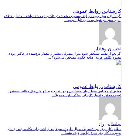
کارشناس روابط عمومی
اگر متراژ و میزان پرت از ابتدا به‌صورت شفاف در فاکتور ثبت شده باشد، احتمال اختلاف
بسیار کمتر می‌شود. به همین دلیل توصیه ...
احسان وفادار
اگر بعد از نصب مشخص شود متراژ مصرفی بیشتر از مقدار درج‌شده در فاکتور بوده،
معمولاً تکلیف هزینه اضافه چگونه مشخص می‌شود؟ ...
کارشناس روابط عمومی
ممنون از همراهی شما. زمان مشخصی وجود ندارد و به عواملی مثل فعالیت مستمر،
کیفیت محتوا و تعامل کاربران بستگی دارد. معمولاً ...
سلطانی راد
مطلب کاربردی بود. فقط یک سوال دارم؛ معمولا بعد از اعمال این نکات، چقدر زمان
می‌بره تا کانال در سرچ ایتا بهتر دیده بشه؟ ...