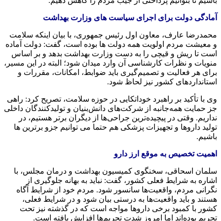
باشیم تا بتوانیم پرداختی از جیب مردم را کاهش دهیم.
آمادگی دولت برای اجرای سیاست های وزارت بهداشت
محمدرضا عارف، معاون اول رئیس‌ جمهوری، با بیان اینکه سلامت
و معیشت مردم اولویت همه دولت ها بوده است، گفت: دولت آماده
است تا ریش و قیچی را به دست وزارت بهداشت بدهد و بر اساس
منویات و نظرات کارشناسی آن وارد میدان شود؛ البته در این مسیر،
برای هر فعالیت و تصمیم‌گیری باید ضوابط، امکانات، مقررات و
استانداردهای کشور نیز لحاظ شود.
وی با تأکید بر راهبرد خوداتکایی در حوزه سلامت، تصریح کرد: راهی
جز حمایت همه‌جانبه از شرکت‌های دانش‌بنیان و تولیدکنندگان داخلی
نداریم. وقتی در پیچیده‌ترین جراحی‌ها از دیگران برتر هستیم، در
تولید داروها و تجهیزات پزشکی هم حتما می توانیم جزو برترین ها
باشیم.
اهمیت تخصیص به موقع ارز دارو
سلمان اسحاقی، سخنگوی کمیسیون بهداشت و درمان مجلس، با
اشاره به شرایط فعلی کشور، گفت: نباید به بهانه جلوگیری از
نگرانی مردم، واقعیت‌ها سانسور شود. مردم خود از شرایط آگاه
هستند و باید واقعیت‌ها به درستی بیان شود و در شرایط فعلی،
کشور با کمبود برخی داروها مواجه است که در گذشته نیز تحت
تحریم بوده‌اند اما امروز شدت تحریم‌ها افزایش یافته است.