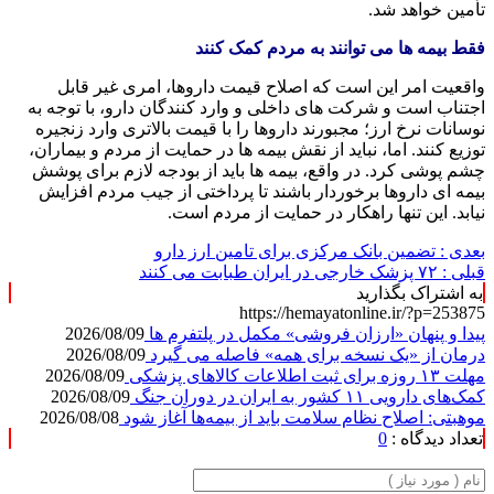
تأمین خواهد شد.
فقط بیمه ها می توانند به مردم کمک کنند
واقعیت امر این است که اصلاح قیمت داروها، امری غیر قابل
اجتناب است و شرکت های داخلی و وارد کنندگان دارو، با توجه به
نوسانات نرخ ارز؛ مجبورند داروها را با قیمت بالاتری وارد زنجیره
توزیع کنند. اما، نباید از نقش بیمه ها در حمایت از مردم و بیماران،
چشم پوشی کرد. در واقع، بیمه ها باید از بودجه لازم برای پوشش
بیمه ای داروها برخوردار باشند تا پرداختی از جیب مردم افزایش
نیابد. این تنها راهکار در حمایت از مردم است.
بعدی :
تضمین بانک مرکزی برای تامین ارز دارو
قبلی :
۷۲ پزشک خارجی در ایران طبابت می کنند
به اشتراک بگذارید
https://hemayatonline.ir/?p=253875
پیدا و پنهان «ارزان فروشی» مکمل در پلتفرم ها
2026/08/09
درمان از «یک نسخه برای همه» فاصله می گیرد
2026/08/09
مهلت ۱۳ روزه برای ثبت اطلاعات کالاهای پزشکی
2026/08/09
کمک‌های دارویی ۱۱ کشور به ایران در دوران جنگ
2026/08/09
موهبتی: اصلاح نظام سلامت باید از بیمه‌ها آغاز شود
2026/08/08
تعداد دیدگاه :
0