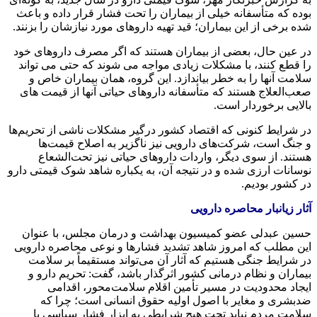
بوده که متأسفانه خیلی از بیماران را تحت فشار قرار داده و باعث
شده برخی از این بیماران؛ قید تهیه داروهای مورد نیازشان را بزنند.
در عین حال، بعضی از بیماران هستند که اگر مصرف داروهای خود
را قطع کنند، با مشکلات زیادی مواجه می شوند که حتی می تواند
سلامت آنها را به خطر بیاندازد. این گروه، همان بیماران خاص و
صعب‌العلاج هستند که متأسفانه داروهای حیاتی آنها از قیمت های
بالایی برخوردار است.
در شرایط کنونی که اقتصاد کشور درگیر مشکلات ناشی از تحریم‌ها
و جنگ است، شرکت‌های دارویی نیز ناگزیر به اصلاح قیمت‌ها
هستند. از سوی دیگر، واردات داروهای حیاتی نیز تحت‌الشعاع
نوسانات ارزی شده و در نتیجه آن، به یکباره شاهد شوک قیمتی دارو
در کشور بودیم.
آثار زیانبار محاصره دارویی
حسین عبدلی عضو کمیسیون بهداشت و درمان مجلس، با عنوان
این مطلب که امروز شاهد تشدید فشارها و نوعی محاصره دارویی
در شرایط جنگی هستیم که آثار آن می‌تواند مستقیماً بر سلامت
بیماران و نظام درمانی کشور اثرگذار باشد، گفت: تحریم دارو و
ایجاد محدودیت در مسیر تأمین اقلام سلامت‌محور، اقدامی
ضدبشری و مغایر با اصول اولیه حقوق انسانی است؛ چرا که
سلامت مردم نباید تحت هیچ شرایطی به ابزار فشار سیاسی یا