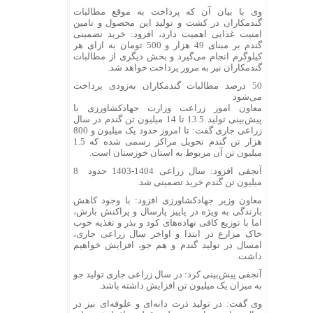
وی با بیان آن که پرداخت به موقع مطالبات
گندمکاران در کشت و تولید این محصول و تامین
امنیت غذایی اهمیت دارد، افزود: خرید تضمینی
گندم بر مبنای 49 هزار و 500 تومان به ازای هر
کیلوگرم انجام می‌گیرد و بخش دیگری از مطالبات
گندمکاران نیز به مرور پرداخت خواهد شد.
50 درصد مطالبات گندمکاران به‌زودی پرداخت
می‌شود
معاون امور زراعت وزارت جهادکشاورزی با
پیش‌بینی تولید 13.5 تا 14 میلیون تن گندم در سال
زراعی جاری گفت: تا امروز حدود یک میلیون و 800
هزار تن گندم تحویل مراکز رسمی شده که 1.5
میلیون تن آن مربوط به استان خوزستان است.
آنجفی افزود: سال زراعی 1404-1403 حدود 8
میلیون تن گندم خرید تضمینی شد.
معاون وزیر جهادکشاورزی افزود: با وجود کاهش
بارندگی به ویژه در پاییز پارسال و پراکنش بارش،
اما با توزیع کافی نهاده‌های کود و بذر و تغذیه خوب
خاک مزارع در ابتدا و اواخر سال زراعی جاری،
امسال در تولید گندم و هم جو، افزایش خواهیم
داشت.
آنجفی پیش‌بینی کرد: در سال زراعی جاری تولید جو
به میزان یک میلیون تن افزایش داشته باشد.
وی گفت: در تولید ذرت دانه‌ای و علوفه‌ای نیز در