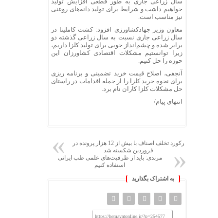
سال زراعی جاری به طور قطعی افزایش تولید
خواهیم داشت و شرایط برای تولید دانه‌های روغنی
نیز مناسب است.
معاون وزیر جهادکشاورزی افزود: کشت کاملینا در
سال زراعی جاری نسبت به سال زراعی گذشته دو
برابر شده و چشم‌انداز خوبی برای تولید کلزا داریم،
زیرا توانستیم مشکلات اقتصادی کشاورزان این
حوزه را حل کنیم.
آنجفی، اصلاح قیمت خرید تضمینی و برنامه ریزی
برای نحوه خرید کلزا را از جمله اقدامات در راستای
حل مشکلات کلزا کاران نام برد.
انتهای پیام/
رکورد تخلف اصناف با بیش از 12 هزار پرونده در
فروردین شکسته شد
مرندی: باید از ظرفیت‌های علمی طب ایرانی
استفاده کنیم
به اشتراک بگذارید
https://hemayatonline.ir/?p=254577