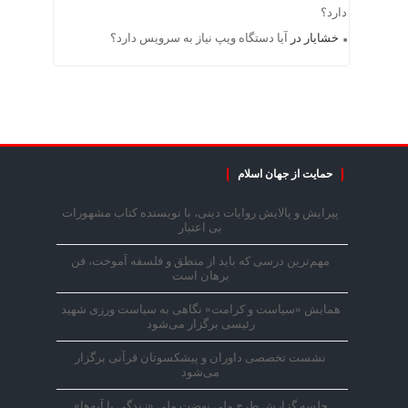
دارد؟
خشایار
در
آیا دستگاه ویپ نیاز به سرویس دارد؟
حمایت از جهان اسلام
پیرایش و پالایش روایات دینی، با نویسنده کتاب مشهورات
بی اعتبار
مهم‌ترین درسی که باید از منطق و فلسفه آموخت، فن
برهان است
همایش «سیاست و کرامت» نگاهی به سیاست ورزی شهید
رئیسی برگزار می‌شود
نشست تخصصی داوران و پیشکسوتان قرآنی برگزار
می‌شود
جلسه گزارش طرح ملی نهضت ملی «زندگی با آیه‌ها»