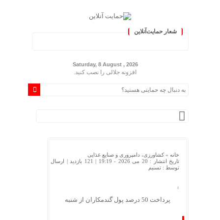
شعار حمایت‌آنلاین
یران »
Saturday, 8 August , 2026
افزونه جلالی را نصب کنید.
خانه »
کشاورزی، دامپروری و صنایع غذایی
تاریخ انتشار : 20 می 2026 - 19:19 |
121 بازدید
| ارسال
توسط :
تسنیم
پرداخت 50 درصد پول گندمکاران از شنبه