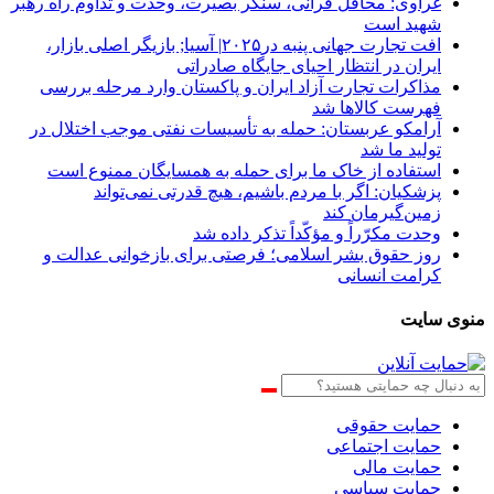
غراوی: محافل قرآنی، سنگر بصیرت، وحدت و تداوم راه رهبر
شهید است
افت تجارت جهانی پنبه در۲۰۲۵| آسیا; بازیگر اصلی بازار،
ایران در انتظار احیای جایگاه صادراتی
مذاکرات تجارت آزاد ایران و پاکستان وارد مرحله بررسی
فهرست کالاها شد
آرامکو عربستان: حمله به تأسیسات نفتی موجب اختلال در
تولید ما شد
استفاده از خاک ما برای حمله به همسایگان ممنوع است
پزشکیان: اگر با مردم باشیم، هیچ قدرتی نمی‌تواند
زمین‌گیرمان کند
وحدت مکرّراً و مؤکّداً تذکر داده شد
روز حقوق بشر اسلامی؛ فرصتی برای بازخوانی عدالت و
کرامت انسانی
منوی سایت
حمایت حقوقی
حمایت اجتماعی
حمایت مالی
حمایت سیاسی