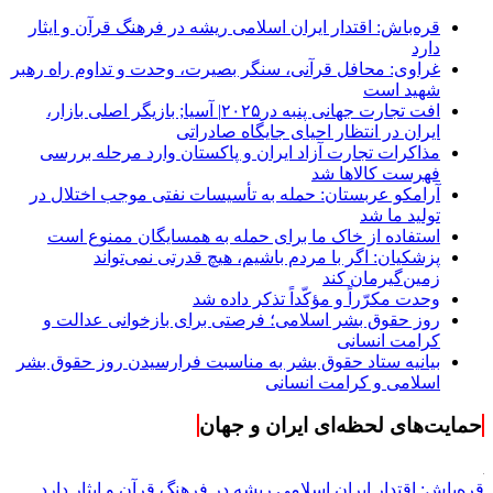
قره‌باش: اقتدار ایران اسلامی ریشه در فرهنگ قرآن و ایثار
دارد
غراوی: محافل قرآنی، سنگر بصیرت، وحدت و تداوم راه رهبر
شهید است
افت تجارت جهانی پنبه در۲۰۲۵| آسیا; بازیگر اصلی بازار،
ایران در انتظار احیای جایگاه صادراتی
مذاکرات تجارت آزاد ایران و پاکستان وارد مرحله بررسی
فهرست کالاها شد
آرامکو عربستان: حمله به تأسیسات نفتی موجب اختلال در
تولید ما شد
استفاده از خاک ما برای حمله به همسایگان ممنوع است
پزشکیان: اگر با مردم باشیم، هیچ قدرتی نمی‌تواند
زمین‌گیرمان کند
وحدت مکرّراً و مؤکّداً تذکر داده شد
روز حقوق بشر اسلامی؛ فرصتی برای بازخوانی عدالت و
کرامت انسانی
بیانیه ستاد حقوق بشر به مناسبت فرارسیدن روز حقوق بشر
اسلامی و کرامت انسانی
حمایت‌های لحظه‌ای ایران و جهان
قره‌باش: اقتدار ایران اسلامی ریشه در فرهنگ قرآن و ایثار دارد