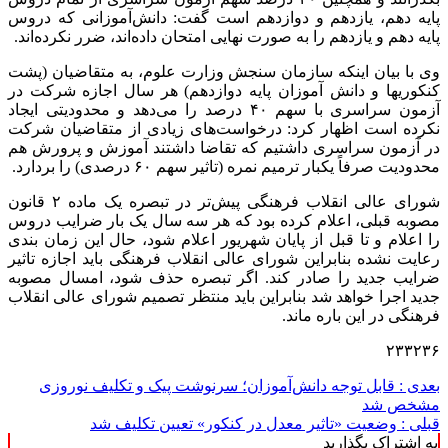
پایه دهم، یازدهم و دوازدهم است گفت: دانش‌آموزانی که دروس
پایه دهم و یازدهم را به صورت نهایی امتحان داده‌اند، ضرر نکرده‌اند.
وی با بیان اینکه سازمان سنجش وزارت علوم، به متقاضیان (پشت
کنکوریها و دانش آموزان پایه دوازدهم) هر سال اجازه شرکت در
آزمون سراسری با سهم ۴۰ درصد را می‌دهد و محدودیتی ایجاد
نکرده است اظهار کرد: درخواست‌های زیادی از متقاضیان شرکت
در آزمون سراسری داشتیم که تقاضا داشتند آموزش و پرورش هم
محدودیت صرفاً یکبار ترمیم نمره (تاثیر سهم ۶۰ درصدی) را بردارد.
شورای عالی انقلاب فرهنگی پیش‌تر در تبصره یک ماده ۲ قانون
مصوبه قبلی، اعلام کرده بود که هر سه سال یک بار ضرایب دروس
را اعلام و تا قبل از پایان شهریور اعلام شود، حال این زمان بندی
رعایت نشده بنابراین شورای عالی انقلاب فرهنگی باید اجازه تاثیر
ضرایب جدید را صادر کند. اگر تبصره حذف شود، امسال مصوبه
جدید اجرا خواهد شد بنابراین باید منتظر تصمیم شورای عالی انقلاب
فرهنگی در این باره ماند.
۲۳۳۲۳۶
بعدی :
قابل توجه دانش‌آموزان؛ سرنوشت پیک و تکلیف نوروزی
مشخص شد
قبلی :
وضعیت «تاثیر معدل در کنکور» تعیین تکلیف شد
به اشتراک بگذارید