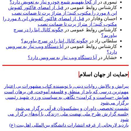
تیموری
در
از کجا بفهمیم شمع خودرو نیاز به تعویض دارد؟
کارشناس روابط عمومی
در
قبل از امضای فاکتور کفپوش
این ۸ مورد را مکتوب کنید؛ از متراژ پرت تا ضمانت نصب
احسان وفادار
در
قبل از امضای فاکتور کفپوش این ۸ مورد را
مکتوب کنید؛ از متراژ پرت تا ضمانت نصب
کارشناس روابط عمومی
در
چگونه کانال ایتا را در سرچ
بیاوریم؟
سلطانی راد
در
چگونه کانال ایتا را در سرچ بیاوریم؟
کارشناس روابط عمومی
در
آیا دستگاه ویپ نیاز به سرویس
دارد؟
خشایار
در
آیا دستگاه ویپ نیاز به سرویس دارد؟
حمایت از جهان اسلام
پیرایش و پالایش روایات دینی، با نویسنده کتاب مشهورات بی اعتبار
مهم‌ترین درسی که باید از منطق و فلسفه آموخت، فن برهان است
همایش «سیاست و کرامت» نگاهی به سیاست ورزی شهید رئیسی
برگزار می‌شود
نشست تخصصی داوران و پیشکسوتان قرآنی برگزار می‌شود
جلسه گزارش طرح ملی نهضت ملی «زندگی با آیه‌ها» برگزار می
شود
بازدید لاریجانی از غرفه انتشارات دانشگاه بین‌المللی اهل‌بیت (ع)