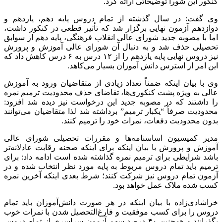
کنکور این شورا توضیحاتی ارائه کرد.
وی گفت: در سال گذشته از تمام دروس پایه دهم، یازدهم و
دوازدهم آزمون نهایی برگزار شد که تأثیر قطعی در کنکور داشت،
اما با مصوبه جدید شورای عالی انقلاب فرهنگی، پایه دهم از سوابق
تحصیلی حذف شد و به دنبال آن شورای عالی آموزش و پرورش
نیز دروس نهایی پایه یازدهم را از ۱۲ درس به ۶ درس کاهش داد که
این امر از استرس دانش آموزان بسیار می‌کاهد.
وی با بیان اینکه ضمناً تعداد زیادی از متقاضیان ورود به آموزش
عالی به ویژه پشت کنکوری‌ها، تقاضای حذف محدودیت ترمیم نمره
را داشتند که در مصوبه جدید این درخواست نیز دیده شد افزود:
محدودیت صرفاً “یکبار ترمیم” برداشته شد لذا متقاضیان می‌توانند
بدون محدودیت دفعات، نمرات خود را ترمیم کنند.
مدیر کمیسیون اساسنامه‌ها و مقررات تحصیلی شورای عالی
آموزش و پرورش با بیان اینکه برای اینکه صحنه رقابت عادلانه‌تر
باشد شرایطی برای ترمیم نمره گذاشته شده است ادامه داد: برای
ترمیم باید تمام دروس مربوط به پایه مورد نظر انتخاب شده و در
آزمون تمام دروس نیز شرکت کنند؛ شرط بعدی اینکه آخرین نمره
کسب شده ملاک عمل خواهد بود.
خراشادی‌زاده با بیان اینکه در هر صورت دانش‌آموزان باید تمام
دروس را برای کسب موفقیت و فارغ‌التحصیل شدن با نمرات خوب
بگذرانند و همچنین ۴۰ درصد سهم آزمون سراسری از تمام دروس