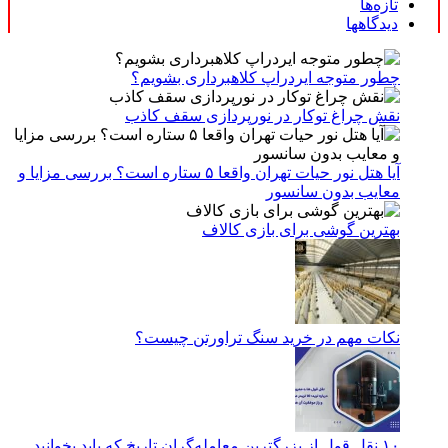
تازه‌ها
دیدگاهها
چطور متوجه ایردراپ کلاهبرداری بشویم؟
نقش چراغ توکار در نورپردازی سقف کاذب
آیا هتل نور حیات تهران واقعا ۵ ستاره است؟ بررسی مزایا و
معایب بدون سانسور
بهترین گوشی برای بازی کالاف
نکات مهم در خرید سنگ تراورتن چیست؟
۱۰ نقل قول از بزرگترین معامله‌گران تاریخ که باید بخوانید