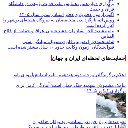
برگزاری دوازدهمین همایش ملی حدیث پژوهی در دانشگاه
قرآن و حدیث
آگهی آزمون دفتریاری دفتر اسناد رسمی سال ۱۴۰۵
روس اتم بازگرداندن متخصصان به نیروگاه هسته‌ای بوشهر را
آغاز کرده است
بیانیه شدیداللحن سازمان حشد شعبی عراق و حمایت از فالح
الفیاض
شاه‌محمدی: با تصویب قانون تسهیل، میانگین سنی
قبول‌شدگان آزمون وکالت حدود ۱۰ سال بیشتر شده است
حمایت‌های لحظه‌ای ایران و جهان
اعلام برگزیدگان مرحله دوم هفدهمین المپیاد دانش‌آموزی نانو
پیامک مشمولان سهمیه جنگ جعلی است/ آمادگی کامل برای
برگزاری کنکور ۱۴۰۵
لغو صدها پرواز چین در آستانه ورود توفان «دلفین»