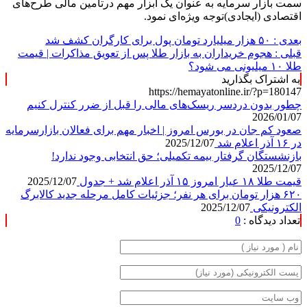
سمت بازار سرمایه به عنوان یک ابزار مهم درتامین مالی طرح‌های
اقتصادی (ایجادی)توجه ویژه‌ای نمود.
بعدی :
۵۰ هزار میلیارد تومان پول برای کارگران کشف شد
قبلی :
هجوم خریداران به بازار طلا پس از تعویق مذاکرات | قیمت
طلا ۱۰ میلیونی می شود؟
به اشتراک بگذارید
https://hemayatonline.ir/?p=180147
چطور بدون دردسر ریسک‌های مالی را قبل از ضرر کنترل کنیم
2026/01/07
صعود کم جان در بورس امروز | اخبار مهم برای فعالان بازارسرمایه
در ۱۶ آذر اعلام شد
2025/12/07
بازنشستگان گرفتار بیمه تکمیلی؛ حق انتخابی وجود ندارد!
2025/12/07
قیمت طلا ۱۸ عیار امروز ۱۵ آذر اعلام شد + جدول
2025/12/07
۶۲۰ هزار تومان برای هر نفر؛ جزئیات کامل مرحله جدید کالابرگ
الکترونیکی
2025/12/07
تعداد دیدگاه :
0