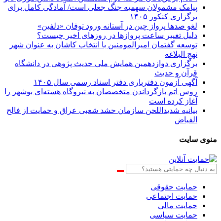
پیامک مشمولان سهمیه جنگ جعلی است/ آمادگی کامل برای
برگزاری کنکور ۱۴۰۵
لغو صدها پرواز چین در آستانه ورود توفان «دلفین»
دلیل تغییر ساعت پروازها در روزهای اخیر چیست؟
توسعه گفتمان امیرالمومنین با انتخاب کاشان به عنوان شهر
نهج البلاغه
برگزاری دوازدهمین همایش ملی حدیث پژوهی در دانشگاه
قرآن و حدیث
آگهی آزمون دفتریاری دفتر اسناد رسمی سال ۱۴۰۵
روس اتم بازگرداندن متخصصان به نیروگاه هسته‌ای بوشهر را
آغاز کرده است
بیانیه شدیداللحن سازمان حشد شعبی عراق و حمایت از فالح
الفیاض
منوی سایت
حمایت حقوقی
حمایت اجتماعی
حمایت مالی
حمایت سیاسی