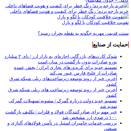
کامل + جدول مقایسه)
خرید پارچه پرده؛ زنگ خطر برای کیفیت و هویت فضاهای داخلی
تقویت خلاقیت کودکان با لگو و پازل
سنت قدیمی مهریه چگونه به نقطه بحران رسید؟
حمایت از صنایع
شوک کارت‌های بازرگانی اجاره‌ای به بازار ارز / پای ۲ میلیارد
یورو صادرات بدون بازگشت در میان است
تصمیم جدید برای کریدورهای تجاری ایران / بخش عمده
صادرات از خلیج فارس عبور می‌کند
آخرین خبر از روند توسعه زیرساخت‌های ریلی شبکه شرق
کشور
آخرین خبر از روند توسعه زیرساخت های ریلی شبکه شرق
کشور
تصمیم جدید دولت درباره گمرک / مصوبه تسهیلات گمرکی
تمدید شد
خبر مهم برای صادرکنندگان فولاد و فلزات / تکلیف بازگشت
۱۰۰ درصدی ارز مشخص شد
بررسی خدمات حامیران استیل در تأمین فولادهای آلیاژی و
صنعتی