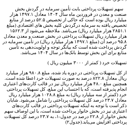
سهم تسهیلات پرداختی بابت تأمین سرمایه در گردش بخش
صنعت و معدن در فروردین ماه سال ۱۴۰۴ معادل ۱۴۹۷.۱ هزار
میلیارد ریال بوده است که حاکی از تخصیص ۵۲.۵ درصد از منابع
تخصیص یافته به سرمایه درگردش کلیه بخش های اقتصادی (مبلغ
۲۸۵۱.۱ هزار میلیارد ریال) می‌باشد. ملاحظه می‌شود از ۱۵۶۲.۳
هزار میلیارد ریال تسهیلات پرداختی در بخش صنعت و معدن معادل
۹۵.۸ درصد آن (مبلغ ۱۴۹۷.۱ هزار میلیارد ریال) در تأمین سرمایه در
گردش پرداخت شده است که بیانگر توجه و اولویت‌دهی به تأمین
منابع برای این بخش توسط بانک‌ها در سال ۱۴۰۴ می‌‌باشد.
تسهیلات خرد ( کمتر از ۳۰۰۰ میلیون ریال )
از کل تسهیلات پرداختی در دوره یاد شده، مبلغ ۹۸۰.۸ هزار میلیارد
ریال معادل ۸۲۲.۸ درصد به صورت تسهیلات خرد اعطا شده است.
همچنین مبلغ ۴۸.۰ هزار میلیارد ریال نیز در قالب کارت‌های اعتباری
انجام پذیرفته است، که با احتساب این مبلغ، کل تسهیلات پرداختی
خرد (کمتر از سه میلیارد ریال) به مبلغ ۱۰۲۸.۸ هزار میلیارد ریال
معادل ۲۳.۷ درصد کل تسهیلات پرداختی را شامل می‌شود. شایان
ذکر است با توجه به اینکه تسهیلات پرداختی در قالب کارت‌های
اعتباری نیز در بخش خانوار پرداخت شده است، با این اوصاف سهم
بخش خانوار از ۲۲.۸ درصد در جدول‌-۱، به ۲۳.۷ درصد کل تسهیلات
پرداختی افزایش می‌یابد.(جدول۲)