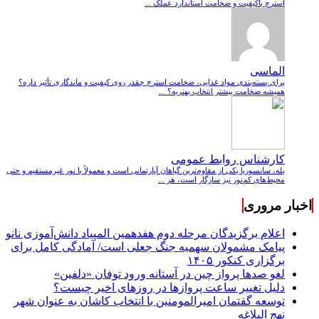
استرچ باکیفیت و ضخامت استاندارد عملک ...
الماسی
برای بسته‌بندی مواد غذایی، ضخامت استرچ چقدر روی کیفیت و ماندگاری تأثیر داره؟
همیشه ضخامت بیشتر انتخاب بهتریه؟ ...
کارشناس روابط عمومی
بله، سانسوریا یکی از مقاوم‌ترین گیاهان آپارتمانی است و معمولاً با نور غیرمستقیم و حتی
محیط‌های کم‌نور نیز سازگار است، هر ...
اخبار مروری
اعلام برگزیدگان مرحله دوم هفدهمین المپیاد دانش‌آموزی نانو
پیامک مشمولان سهمیه جنگ جعلی است/ آمادگی کامل برای
برگزاری کنکور ۱۴۰۵
لغو صدها پرواز چین در آستانه ورود توفان «دلفین»
دلیل تغییر ساعت پروازها در روزهای اخیر چیست؟
توسعه گفتمان امیرالمومنین با انتخاب کاشان به عنوان شهر
نهج البلاغه