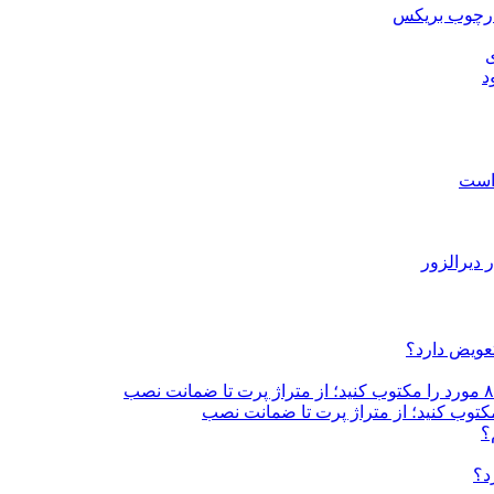
ارچوب بریکس
ی
 است
تعویض دارد؟
؟
د؟