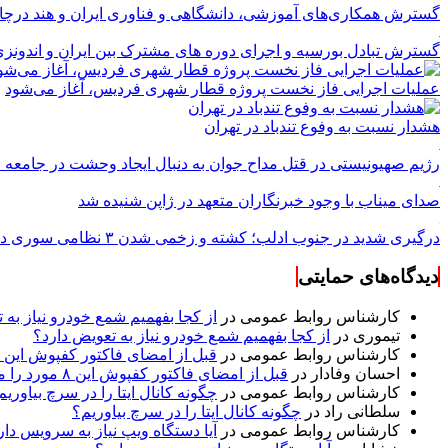
گسترش همکاری‌های آموزشی، دانشگاهی و فناوری ایران و هند درچ
گسترش تبادل بورسیه و اجرای دوره های مشترک بین ایران و اندونز
عملیات اجرایی فاز نخست پروژه قطار شهری فردیس، آغاز می‌شود
هشدار نسبت به وفوع تندباد در تهران
رژیم صهیونیستی در قتل مداح جوان به دنبال ایجاد وحشت در جامعه
صدای میناب با وجود خبرنگاران متعهد در ژاپن شنیده شد
درگیری شدید در جنوب ادلب؛ کشته و زخمی شدن ۳ نظامی سوری در دیرالزور
دیدگاه‌های حمایتی
کارشناس روابط عمومی
در
از کجا بفهمیم شمع خودرو نیاز به 
تیموری
در
از کجا بفهمیم شمع خودرو نیاز به تعویض دارد؟
کارشناس روابط عمومی
در
قبل از امضای فاکتور کفپوش این ۸ مورد را مکتوب کنید؛ از متراژ پرت تا ضمانت نصب
احسان وفادار
در
قبل از امضای فاکتور کفپوش این ۸ مورد را مکتوب کنید؛ از متراژ پرت تا ضمانت نصب
کارشناس روابط عمومی
در
چگونه کانال ایتا را در سرچ بیاوریم
سلطانی راد
در
چگونه کانال ایتا را در سرچ بیاوریم؟
کارشناس روابط عمومی
در
آیا دستگاه ویپ نیاز به سرویس دار