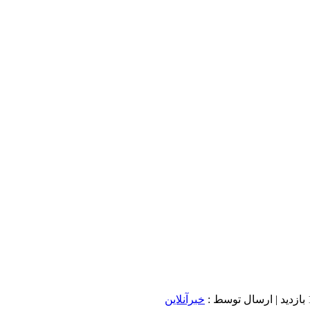
د
| ارسال توسط :
خبرآنلاین