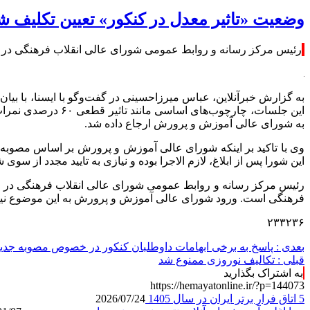
وضعیت «تاثیر معدل در کنکور» تعیین تکلیف ش
رئیس مرکز رسانه و روابط عمومی شورای عالی انقلاب فرهنگی در پاسخ 
به گزارش خبرآنلاین، عباس میرزاحسینی در گفت‌وگو با ایسنا، با بیان
به شورای عالی آموزش و پرورش ارجاع داده شد.
وی با تاکید بر اینکه شورای عالی آموزش و پرورش بر اساس مصوبه ا
این شورا پس از ابلاغ، لازم الاجرا بوده و نیازی به تایید مجدد از سوی
رئیس مرکز رسانه و روابط عمومی شورای عالی انقلاب فرهنگی در پا
فرهنگی است. ورود شورای عالی آموزش و پرورش به این موضوع نی
۲۳۳۲۳۶
بعدی :
پاسخ به برخی ابهامات داوطلبان کنکور در خصوص مصوبه جدید کنکوری/ ۳ امتیاز جدید ب
قبلی :
تکالیف نوروزی ممنوع شد
به اشتراک بگذارید
https://hemayatonline.ir/?p=144073
5 اتاق فرار برتر ایران در سال 1405
2026/07/24