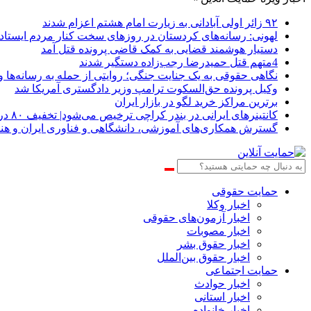
۹۲ زائر اولی آبادانی به زیارت امام هشتم اعزام شدند
لهونی: رسانه‌های کردستان در روزهای سخت کنار مردم ایستادن
دستیار هوشمند قضایی به کمک قاضی پرونده قتل آمد
4متهم قتل حمیدرضا رجب‌زاده دستگیر شدند
نگاهی حقوقی به یک جنایت جنگی؛ روایتی از حمله به رسانه‌ها و
وکیل پرونده حق‌السکوت ترامپ وزیر دادگستری آمریکا شد
برترین مراکز خرید لگو در بازار ایران
کانتینرهای ایرانی در بندر کراچی ترخیص می‌شود| تخفیف ۸۰ درصدی برای هزینه‌های انبارداری
گسترش همکاری‌های آموزشی، دانشگاهی و فناوری ایران و ه
حمایت حقوقی
اخبار وکلا
اخبار آزمون‌های حقوقی
اخبار مصوبات
اخبار حقوق بشر
اخبار حقوق بین‌الملل
حمایت اجتماعی
اخبار حوادث
اخبار استانی
اخبار خانواده