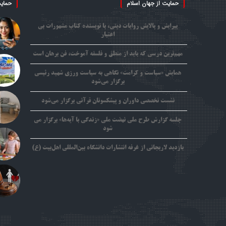
حمایت از جهان اسلام
حمایت
پیرایش و پالایش روایات دینی، با نویسنده کتاب مشهورات بی
اعتبار
مهم‌ترین درسی که باید از منطق و فلسفه آموخت، فن برهان است
همایش «سیاست و کرامت» نگاهی به سیاست ورزی شهید رئیسی
برگزار می‌شود
نشست تخصصی داوران و پیشکسوتان قرآنی برگزار می‌شود
جلسه گزارش طرح ملی نهضت ملی «زندگی با آیه‌ها» برگزار می
شود
بازدید لاریجانی از غرفه انتشارات دانشگاه بین‌المللی اهل‌بیت (ع)