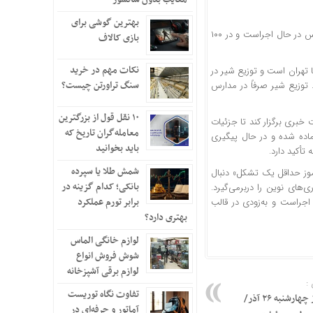
بهترین گوشی برای
به گزارش خبرآنلاین،علیرضا کاظمی، وزیر آموزش و پرورش گفت: طرح توزیع شیر در مدارس در حال اجراست و در ۱۰۰
بازی کالاف
نکات مهم در خرید
ا تهران است و توزیع شیر در
سنگ تراورتن چیست؟
توزیع شیر صرفاً در مدارس
۱۰ نقل قول از بزرگترین
خبری برگزار کند تا جزئیات
معامله‌گران تاریخ که
ماده شده و در حال پیگیری
باید بخوانید
تأکید دارد.
شمش طلا یا سپرده
وز حداقل یک تشکل» دنبال
بانکی؛ کدام گزینه در
های نوین را دربرمی‌گیرد.
برابر تورم عملکرد
جراست و به‌زودی در قالب
بهتری دارد؟
لوازم خانگی الماس
شوش فروش انواع
لوازم برقی آشپزخانه
:
تفاوت نگاه توریست
قیمت طلا و سکه امروز چهارشنبه ۲۶ آذر/
آماتور و حرفه‌ای در