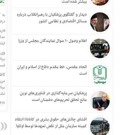
بیشتر شده است
دیدار و گفتگوی پزشکیان با رهبرانقلاب درباره
مسائل اقتصادی و نظامی کشور
درص
فارس
مدا
اعلام وصول ۱۰ سوال نمایندگان مجلس از وزرا
ابتد
وی 
برن
است
اتحاد مقدس، خط مقدم دفاع از اسلام و ایران
است
کاظ
می‌
برن
پزشکیان:سرمایه‌گذاری در فناوری‌های نوین
نشس
مانع تحقق تحریم‌های دشمنان است
۲۱۷
افشای چالش‌های حقوق بشری در کانادا؛ انتقاد
کمیته سازمان ملل از نقض تعهد‌ها توسط اوتاوا