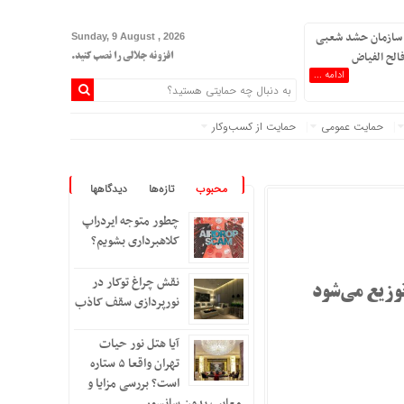
 سازمان حشد شعبی
Sunday, 9 August , 2026
الح الفیاض
افزونه جلالی را نصب کنید.
ادامه ...
حمایت عمومی
حمایت از کسب‌وکار
اض
محبوب
تازه‌ها
دیدگاهها
چطور متوجه ایردراپ
کلاهبرداری بشویم؟
نقش چراغ توکار در
وزیع می‌شود
نورپردازی سقف کاذب
آیا هتل نور حیات
تهران واقعا ۵ ستاره
است؟ بررسی مزایا و
معایب بدون سانسور