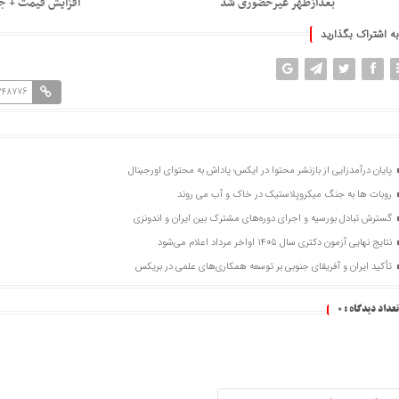
بعدازظهر غیرحضوری شد
افزایش قیمت + ج
به اشتراک بگذارید
=248776
پایان درآمدزایی از بازنشر محتوا در ایکس؛ پاداش به محتوای اورجینال
روبات ها به جنگ میکروپلاستیک در خاک و آب می روند
گسترش تبادل بورسیه و اجرای دوره‌های مشترک بین ایران و اندونزی
نتایج نهایی آزمون دکتری سال ۱۴۰۵ اواخر مرداد اعلام می‌شود
تأکید ایران و آفریقای جنوبی بر توسعه همکاری‌های علمی در بریکس
تعداد دیدگاه :
0