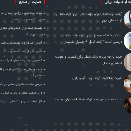
 از خانواده ایرانی
حمایت از صنایع
آینده توسعه فردی و مهارت‌های نرم: فرصت‌ها و
بدون بازگشت در میان است
تهدیدهای مهم
تصمیم جدید برای کریدورهای تجاری 
فارس عبور می‌کند
آیا شیر خشک بیومیل برای نوزاد شما انتخاب
درستی است؟ (نقد کامل + جدول مقایسه)
آخرین خبر از روند توسعه زیرساخت‌
آخرین خبر از روند توسعه زیرساخت 
خرید پارچه پرده؛ زنگ خطر برای کیفیت و هویت
تصمیم جدید دولت درباره گمرک / مص
فضاهای داخلی
مشخص شد
تقویت خلاقیت کودکان با لگو و پازل
بررسی خدمات حامیران استیل در تأم
وزیر صنعت، معدن و تجارت ایران با وز
سنت قدیمی مهریه چگونه به نقطه بحران رسید؟
قفل تجارت ایران و پاکستان باز می‌ش