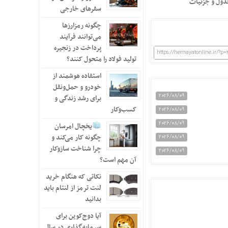
دول و جزئیات
سفرهای خارجی
چگونه رمزارزها
می‌توانند فرآیند
پرداخت در زنجیره
https://hemayatonline.ir/?p
تولید فولاد را متحول کنند؟
استفاده هوشمند از
خودرو و حمل‌ونقل
2026/08/09
برای رشد زندگی و
کسب‌وکار
2026/08/09
2026/08/09
یخچال امرسان
چگونه کار می‌کند و
2026/08/09
چرا شناخت سازوکار
2026/08/09
آن مهم است؟
نکاتی که هنگام خرید
لنت ترمز از لنتام باید
بدانید
آیا دوج‌کوین برای
سرمایه‌گذاری در سال