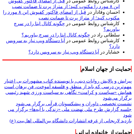
کارشناس روابط عمومی
در
قبل از امضای فاکتور کفپوش
این ۸ مورد را مکتوب کنید؛ از متراژ پرت تا ضمانت نصب
احسان وفادار
در
قبل از امضای فاکتور کفپوش این ۸ مورد را
مکتوب کنید؛ از متراژ پرت تا ضمانت نصب
کارشناس روابط عمومی
در
چگونه کانال ایتا را در سرچ
بیاوریم؟
سلطانی راد
در
چگونه کانال ایتا را در سرچ بیاوریم؟
کارشناس روابط عمومی
در
آیا دستگاه ویپ نیاز به سرویس
دارد؟
خشایار
در
آیا دستگاه ویپ نیاز به سرویس دارد؟
حمایت از جهان اسلام
پیرایش و پالایش روایات دینی، با نویسنده کتاب مشهورات بی اعتبار
مهم‌ترین درسی که باید از منطق و فلسفه آموخت، فن برهان است
همایش «سیاست و کرامت» نگاهی به سیاست ورزی شهید رئیسی
برگزار می‌شود
نشست تخصصی داوران و پیشکسوتان قرآنی برگزار می‌شود
جلسه گزارش طرح ملی نهضت ملی «زندگی با آیه‌ها» برگزار می
شود
بازدید لاریجانی از غرفه انتشارات دانشگاه بین‌المللی اهل‌بیت (ع)
حمایت از خانواده ایرانی