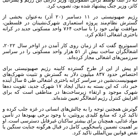
کاتز، وزیر جنگ پیشنهاد شده بود، تصویب کرد.
رژیم صهیونیستی در ۱۱ دسامبر (۲۰ آذر) به‌عنوان بخشی از
گسترش نظام‌مند پروژه استعماری شهرک‌نشینان در فلسطین،
موافقت نهایی خود را با ساخت ۷۶۴ واحد مسکونی جدید در کرانه
باختری اشغالی اعلام کرد.
اسموتریچ گفت که از زمان روی کار آمدن در اواخر سال ۲۰۲۲،
اشغالگران ساخت بیش از ۵۱ هزار واحد مسکونی را در سراسر
سرزمین‌های اشغالی مجاز کرده‌اند.
او پیش از این از طرح گسترده کابینه رژیم صهیونیستی برای
اختصاص حدود ۸۳۷ میلیون دلار به گسترش و تثبیت شهرک‌های
صهیونیست‌نشین در سراسر کرانه باختری اشغالی طی ۵ سال آینده
خبر داد، که این بسته به دنبال ایجاد ۱۷ شهرک جدید، تقویت ده‌ها
شهرک موجود و ارتقاء زیرساخت‌ها در مناطقی است که برای
افزایش کنترل رژیم اشغالگر تعیین شده‌اند.
گوترش همچنین توجه را به چالش‌های انسانی در غزه جلب کرده و
تاکید کرد که منابع کلیدی پروتئین، با وجود برخی بهبود‌ها در تأمین
مواد غذایی، همچنان برای بیشتر ساکنان غیرقابل دسترسی است. او
بر اهمیت تضمین پاسخگویی کامل در قبال هرگونه جنایت سنگین یا
نقض قوانین بین‌المللی تاکید کرد.