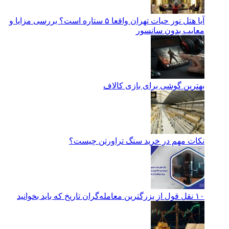
آیا هتل نور حیات تهران واقعا ۵ ستاره است؟ بررسی مزایا و
معایب بدون سانسور
بهترین گوشی برای بازی کالاف
نکات مهم در خرید سنگ تراورتن چیست؟
۱۰ نقل قول از بزرگترین معامله‌گران تاریخ که باید بخوانید