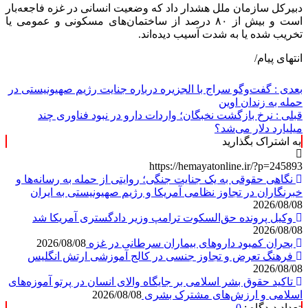
دبیرکل سازمان ملل هشدار داد که وضعیت انسانی در غزه فاجعه‌بار
است و بیش از ۸۰ درصد از ساختمان‌های مسکونی و عمومی یا
تخریب شده یا به شدت آسیب دیده‌اند.
انتهای پیام/
بعدی :
گفت‌وگو سراج با الجزیره درباره جنایت رژیم صهیونیستی در
حمله به زندان اوین
قبلی :
نرخ بازگشت نخبگان؛ واردات دارو در نبود فناوری چند
میلیارد دلار می‌شد؟
به اشتراک بگذارید
https://hemayatonline.ir/?p=245893
نگاهی حقوقی به یک جنایت جنگی؛ روایتی از حمله به رسانه‌ها و
خبرنگاران در تجاوز نظامی آمریکا و رژیم صهیونیستی به ایران
2026/08/08
وکیل پرونده حق‌السکوت ترامپ وزیر دادگستری آمریکا شد
2026/08/08
بحران کمبود دارو‌های بیماران سرطانی در غزه
2026/08/08
فرهنگ تعرض و تجاوز جنسی در کالج آموزشی ارتش انگلیس
2026/08/08
تاکید حقوق بشر اسلامی بر جایگاه والای انسان در پرتو آموزه‌های
اسلامی و ارزش‌های مشترک بشری
2026/08/08
تعداد دیدگاه :
0