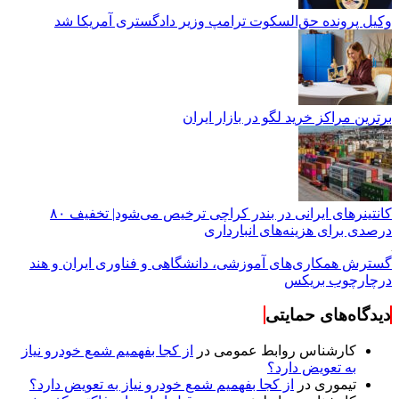
وکیل پرونده حق‌السکوت ترامپ وزیر دادگستری آمریکا شد
برترین مراکز خرید لگو در بازار ایران
کانتینرهای ایرانی در بندر کراچی ترخیص می‌شود| تخفیف ۸۰
درصدی برای هزینه‌های انبارداری
گسترش همکاری‌های آموزشی، دانشگاهی و فناوری ایران و هند
درچارچوب بریکس
دیدگاه‌های حمایتی
کارشناس روابط عمومی
در
از کجا بفهمیم شمع خودرو نیاز
به تعویض دارد؟
تیموری
در
از کجا بفهمیم شمع خودرو نیاز به تعویض دارد؟