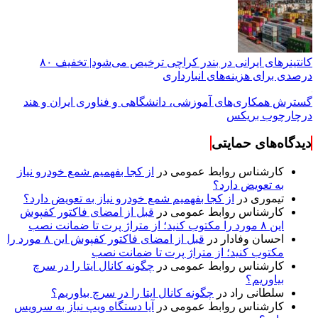
کانتینرهای ایرانی در بندر کراچی ترخیص می‌شود| تخفیف ۸۰
درصدی برای هزینه‌های انبارداری
گسترش همکاری‌های آموزشی، دانشگاهی و فناوری ایران و هند
درچارچوب بریکس
دیدگاه‌های حمایتی
کارشناس روابط عمومی
در
از کجا بفهمیم شمع خودرو نیاز
به تعویض دارد؟
تیموری
در
از کجا بفهمیم شمع خودرو نیاز به تعویض دارد؟
کارشناس روابط عمومی
در
قبل از امضای فاکتور کفپوش
این ۸ مورد را مکتوب کنید؛ از متراژ پرت تا ضمانت نصب
احسان وفادار
در
قبل از امضای فاکتور کفپوش این ۸ مورد را
مکتوب کنید؛ از متراژ پرت تا ضمانت نصب
کارشناس روابط عمومی
در
چگونه کانال ایتا را در سرچ
بیاوریم؟
سلطانی راد
در
چگونه کانال ایتا را در سرچ بیاوریم؟
کارشناس روابط عمومی
در
آیا دستگاه ویپ نیاز به سرویس