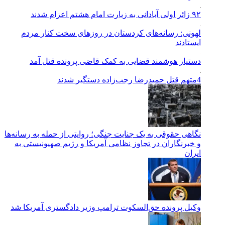
۹۲ زائر اولی آبادانی به زیارت امام هشتم اعزام شدند
لهونی: رسانه‌های کردستان در روزهای سخت کنار مردم
ایستادند
دستیار هوشمند قضایی به کمک قاضی پرونده قتل آمد
4متهم قتل حمیدرضا رجب‌زاده دستگیر شدند
نگاهی حقوقی به یک جنایت جنگی؛ روایتی از حمله به رسانه‌ها
و خبرنگاران در تجاوز نظامی آمریکا و رژیم صهیونیستی به
ایران
وکیل پرونده حق‌السکوت ترامپ وزیر دادگستری آمریکا شد