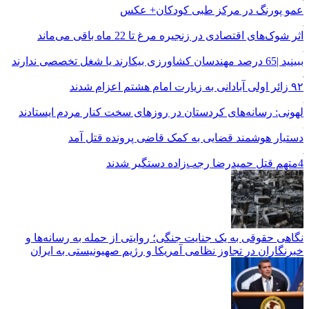
عمو پورنگ در مرکز طبی کودکان+ عکس
اثر شوک‌های اقتصادی در زنجیره مرغ تا 22 ماه باقی می‌ماند
ببینید |65 درصد مهندسان کشاورزی بیکارند یا شغل تخصصی ندارند
۹۲ زائر اولی آبادانی به زیارت امام هشتم اعزام شدند
لهونی: رسانه‌های کردستان در روزهای سخت کنار مردم ایستادند
دستیار هوشمند قضایی به کمک قاضی پرونده قتل آمد
4متهم قتل حمیدرضا رجب‌زاده دستگیر شدند
نگاهی حقوقی به یک جنایت جنگی؛ روایتی از حمله به رسانه‌ها و
خبرنگاران در تجاوز نظامی آمریکا و رژیم صهیونیستی به ایران