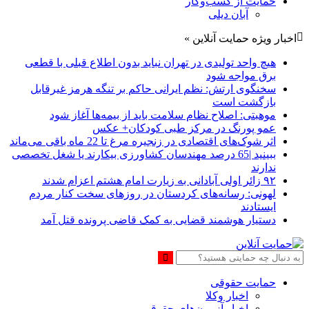
حمایت از کسب‌وکار
آبان دیلی
اخبار ویژه حمایت آنلاین »
هیچ واحد تولیدی در تهران نباید بدون اطلاع قبلی با قطعی
برق مواجه شود
سخنگوی ارتش: نظم ایرانی حاکم بر تنگه هرمز غیرقابل
بازگشت است
موهبتی: اصلاح نظام سلامت باید از بیمه‌ها آغاز شود
عمو پورنگ در مرکز طبی کودکان+ عکس
اثر شوک‌های اقتصادی در زنجیره مرغ تا 22 ماه باقی می‌ماند
ببینید |65 درصد مهندسان کشاورزی بیکارند یا شغل تخصصی
ندارند
۹۲ زائر اولی آبادانی به زیارت امام هشتم اعزام شدند
لهونی: رسانه‌های کردستان در روزهای سخت کنار مردم
ایستادند
دستیار هوشمند قضایی به کمک قاضی پرونده قتل آمد
حمایت حقوقی
اخبار وکلا
اخبار آزمون‌های حقوقی