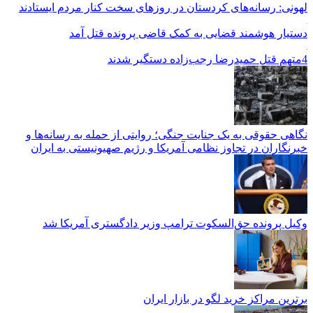
لهونی: رسانه‌های کردستان در روزهای سخت کنار مردم ایستادند
دستیار هوشمند قضایی به کمک قاضی پرونده قتل آمد
4متهم قتل حمیدرضا رجب‌زاده دستگیر شدند
نگاهی حقوقی به یک جنایت جنگی؛ روایتی از حمله به رسانه‌ها و
خبرنگاران در تجاوز نظامی آمریکا و رژیم صهیونیستی به ایران
وکیل پرونده حق‌السکوت ترامپ وزیر دادگستری آمریکا شد
برترین مراکز خرید لگو در بازار ایران