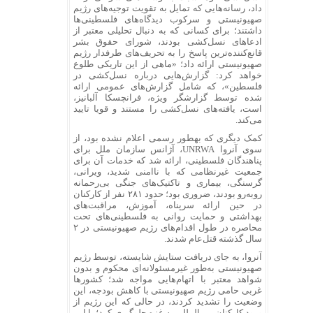
داد، رسانه‌هایی که تمایل به تقویت توجیه‌های رژیم
صهیونیستی و سرکوب دیدگاه‌های فلسطینی‌ها
داشتند؛ برای کسانی که به دنبال تحلیلی معتبر از
ادعا‌های نسل‌کشی بودند، شورای حقوق بشر
قانع‌کننده‌ترین پاسخ را به تحریف‌های طرفدار رژیم
صهیونیستی ارائه داد؛ «ماهی از این تاریکی طلوع
خواهد کرد: گزارش‌هایی درباره نسل‌کشی در
فلسطین»، که شامل گزارش‌های عمومی ارائه
شده توسط گزارشگر ویژه، فرانچسکا آلبانیز،
است، یافته‌های نسل‌کشی را مستند و قویا تایید
می‌کند.
کمک دیگری که بهطور رسمی اعلام نشده بود، از
سوی آنروا UNRWA، آژانس سازمان ملل برای
پناهندگان فلسطینی، ارائه شد که خدمات آن برای
جمعیت غیرنظامی که با ناامنی شدید، ویرانی،
گرسنگی، بیماری و تاکتیک‌های جنگی بی‌رحمانه
رو‌به‌رو بودند، ضروری بود؛ حدود ۲۸۱ نفر از کارکنان
در حین ارائه سرپناه، آموزش، مراقبت‌های
بهداشتی و حمایت روانی به فلسطینی‌های تحت
محاصره در طول اقدام‌های رژیم صهیونیستی در ۲
سال گذشته قتل‌عام شدند.
آنروا، به جای دریافت ستایش شایسته، توسط رژیم
صهیونیستی به‌طور غیرمسئولانه‌ای محکوم و بدون
شواهد معتبر با اتهام‌هایی مواجه شد؛ کشور‌ها
غربی حامی رژیم صهیونیستی با کاهش بودجه، این
وضعیت را تشدید کردند، در حالی که این رژیم از
ورود کارکنان بین‌المللی به غزه جلوگیری کرد؛ با این