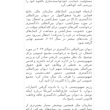
مسئولیت حمایت، خودتوانمندسازی بالقوه خود را
بررسی کند، کوتاهی کرد.
ازجمله قوی‌ترین کمک‌های سازمان ملل، نتایج
قضایی تقریبا متفق‌القول در دیوان بین‌المللی
دادگستری (ICJ) در مورد نسل‌کشی و اشغال بود؛
در مورد نسل‌کشی، دیوان بین‌المللی دادگستری
درخواست آفریقای جنوبی برای اقدام‌های موقت در
مورد خشونت نسل‌کشی و ممانعت از کمک‌های
بشردوستانه در غزه را پذیرفت؛ انتظار می‌رود پس
از بحث‌های بیشتر در سال ۲۰۲۶، تصمیم نهایی
گرفته شود.
دیوان بین‌المللی دادگستری در جولای ۲۰۲۴ در مورد
اشغال، در پاسخ به درخواست مجمع عمومی برای
توضیح، یک نظر مشورتی تاریخی صادر کرد و رژیم
صهیونیستی را در اداره غزه، کرانه باختری و قدس
شرقی به تخطی از وظایف خود طبق حقوق
بین‌الملل بشردوستانه متهم کرد؛ دیوان بین‌المللی
دادگستری همچنین دستور عقب‌نشینی رژیم
صهیونیستی را ظرف یک سال صادر کرد؛ مجمع
عمومی این نظر را با اکثریت آرا تایید کرد.
رژیم صهیونیستی با رد یا نادیده گرفتن اختیارات
دیوان، با حمایت خارق‌العاده آمریکا درباره اینکه
توسل به دیوان بین‌المللی دادگستری فاقد وجاهت
قانونی است، پاسخ داد.
سازمان ملل همچنین پوشش بسیار معتبرتری از
نسل‌کشی غزه نسبت به رسانه‌های شرکتی ارائه