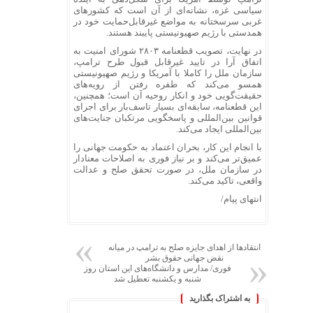
سیاسی غزه، نشانه‌ای از آن است که کشور‌های
غربی سرسختانه به مواضع غیرقابل‌حمایت خود در
همدستی با رژیم صهیونیستی پایبند هستند.
در نهایت، تصویب قطعنامه ۲۸۰۳ شورای امنیت به
اتفاق آرا در تایید غیرقابل قبول طرح ترامپ،
سازمان ملل را کاملا با آمریکا و رژیم صهیونیستی
همسو می‌کند که طفره رفتن از رویه‌های
حقیقت‌گویی خود و انکار روحیه آن است؛ همچنین،
این قطعنامه، سابقه‌ای بسیار تاسف‌بار برای اجرای
قوانین بین‌المللی و پاسخگویی مرتکبان جنایت‌های
بین‌المللی ایجاد می‌کند.
با انجام این کار، بحران اعتماد به حکومت جهانی را
عمیق‌تر می‌کند و بر نیاز فوری به اصلاحات معنادار
در سازمان ملل، در صورت تحقق صلح و عدالت
واقعی، تاکید می‌کند.
انتهای پیام/
انتقادها از اهدای جایزه صلح به ترامپ در میانه
نقض جهانی حقوق بشر
فوری/ مدارس و دانشگاه‌های این استان روز
شنبه و یکشنبه تعطیل شد
به اشتراک بگذارید