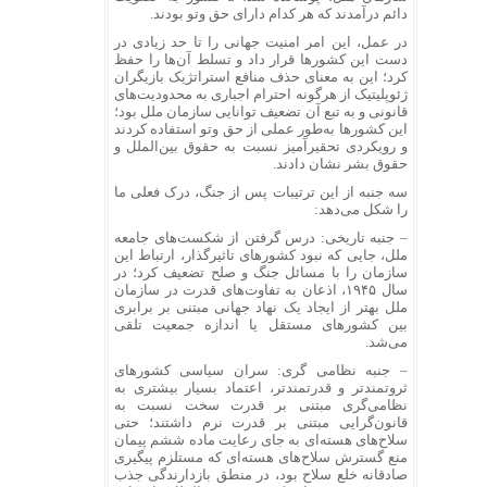
دائم درآمدند که هر کدام دارای حق وتو بودند.
در عمل، این امر امنیت جهانی را تا حد زیادی در
دست این کشور‌ها قرار داد و تسلط آن‌ها را حفظ
کرد؛ این به معنای حذف منافع استراتژیک بازیگران
ژئوپلیتیک از هرگونه احترام اجباری به محدودیت‌های
قانونی و به تبع آن تضعیف توانایی سازمان ملل بود؛
این کشور‌ها به‌طور عملی از حق وتو استفاده کردند
و رویکردی تحقیرآمیز نسبت به حقوق بین‌الملل و
حقوق بشر نشان دادند.
سه جنبه از این ترتیبات پس از جنگ، درک فعلی ما
را شکل می‌دهد:
– جنبه تاریخی: درس گرفتن از شکست‌های جامعه
ملل، جایی که نبود کشور‌های تاثیرگذار، ارتباط این
سازمان را با مسائل جنگ و صلح تضعیف کرد؛ در
سال ۱۹۴۵، اذعان به تفاوت‌های قدرت در سازمان
ملل بهتر از ایجاد یک نهاد جهانی مبتنی بر برابری
بین کشور‌های مستقل یا اندازه جمعیت تلقی
می‌شد.
– جنبه نظامی گری: سران سیاسی کشور‌های
ثروتمندتر و قدرتمندتر، اعتماد بسیار بیشتری به
نظامی‌گری مبتنی بر قدرت سخت نسبت به
قانون‌گرایی مبتنی بر قدرت نرم داشتند؛ حتی
سلاح‌های هسته‌ای به جای رعایت ماده ششم پیمان
منع گسترش سلاح‌های هسته‌ای که مستلزم پیگیری
صادقانه خلع سلاح بود، در منطق بازدارندگی جذب