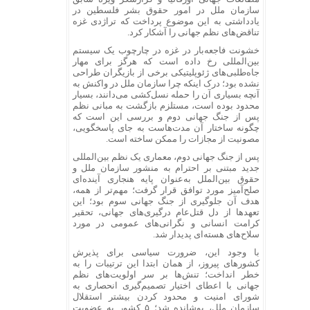
سازمان ملل در امور حقوق بشر فلسطین در
یادداشتی به این موضوع پرداخت که تراژدی غزه
تناقض‌های نظم جهانی را آشکار کرد.
خشونت فاجعه‌بار در غزه در چارچوب یک سیستم
بین‌المللی رخ داده است که هرگز برای مهار
جاه‌طلبی‌های ژئوپلیتیکی برخی از بازیگران طراحی
نشده بود؛ درک اینکه چرا سازمان ملل در واکنش به
آنچه بسیاری آن را حمله نسل‌کشی می‌دانند، بسیار
محدود بوده است، مستلزم بازگشت به مبانی نظم
پس از جنگ جهانی دوم و بررسی این است که
چگونه ساختار آن مدت‌هاست به جای پاسخگویی،
مصونیت از مجازات را ممکن ساخته است.
پس از جنگ جهانی دوم، معماری یک نظم بین‌المللی
جدید مبتنی بر احترام به منشور سازمان ملل و
حقوق بین‌الملل به‌عنوان پایه هنجاری آینده‌ای
صلح‌آمیز مورد توافق قرار گرفت؛ مهم‌تر از همه،
هدف آن جلوگیری از جنگ جهانی سوم بود؛ این
تعهد‌ها از دل قتل‌عام درگیری‌های جهانی، تحقیر
کرامت انسانی و نگرانی‌های عمومی در مورد
سلاح‌های هسته‌ای پدیدار شد.
با وجود این، ضرورت سیاسی برای پذیرش
کشور‌های پیروز، از همان ابتدا این ترتیبات را به
خطر انداخت؛ تنش‌ها بر سر اولویت‌های نظم
جهانی با اعطای اختیار تصمیم‌گیری انحصاری به
شورای امنیت و محدود کردن بیشتر استقلال
سازمان ملل، پوشانده شد؛ ۵ کشور به عضویت