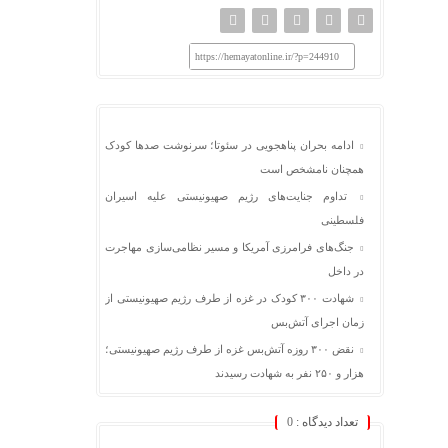
https://hemayatonline.ir/?p=244910
ادامه بحران پناهجویی در سئوتا؛ سرنوشت صدها کودک
همچنان نامشخص است
تداوم جنایت‌های رژیم صهیونیستی علیه اسیران
فلسطینی
جنگ‌های فرامرزی آمریکا و مسیر نظامی‌سازی مهاجرت
در داخل
شهادت ۳۰۰ کودک در غزه از طرف رژیم صهیونیستی از
زمان اجرای آتش‌بس
نقض ۳۰۰ روزه آتش‌بس غزه از طرف رژیم صهیونیستی؛
هزار و ۲۵۰ نفر به شهادت رسیدند
تعداد دیدگاه :
0