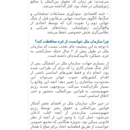
می‌شدند؛ هر زمان که حقوق بین‌الملل با منافع
ژئوپلیتیکی در تضاد بود، کنار گذاشته می‌شد.
– جنبه اقتصادی: سودآوری مسابقات تسلیحاتی و
جنگ‌ها، الگوی سیاست جهانی بی‌قانون قبل از جنگ
جهانی دوم را تقویت کرد که توسط اتحادی از
واقع‌گرایی ژئوپلیتیکی، رسانه‌های شرکتی و
نظامی‌گری بخش خصوصی حفظ می‌شد.
چرا سازمان ملل نتوانست از غزه محافظت کند؟
با توجه به این پیشینه، جای تعجب نیست که سازمان
ملل در طول بیش از ۲ سال حمله نسل‌کشی به
غزه، عملکرد ناامیدکننده‌ای داشته است.
از بسیاری جهات، سازمان ملل در آشفتگی پس از
آغاز جنگ همان کاری را که برای آن طراحی شده
بود، انجام داد و فقط تغییر‌های اساسی ناشی از
اقدام کشور‌های جنوب جهان می‌تواند این
محدودیت ساختاری را تغییر دهد؛ آنچه این وقایع را
بسیار نگران‌کننده می‌کند، بی‌توجهی شدید رژیم
صهیونیستی به قوانین بین‌المللی، منشور و حتی
اخلاق اساسی است.
در عین حال، سازمان ملل در افشای نقض آشکار
قوانین بین‌المللی و حقوق بشر توسط رژیم
صهیونیستی، سازنده‌تر از آنچه اغلب اذعان
می‌شود، عمل کرد؛ با وجود این، از آنچه از نظر
قانونی ممکن بود، به‌ویژه هنگامی که مجمع عمومی
نتوانست از طریق قطعنامه اتحاد برای صلح یا هنجار