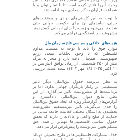
وجود، آنروا تلاش کرده است تا با تمام توان و با
شجاعت فراوان به کار امدادی خود ادامه دهد.
با توجه به این کاستی‌های نهادی و موفقیت‌های
جزئی، پیامد‌های آن برای حکومت جهانی حتی
شدیدتر می‌شود و زمینه را برای ارزیابی گسترده‌تر
مشروعیت و پاسخگویی فراهم می‌کند.
هزینه‌های اخلاقی و سیاسی فلج سازمان ملل
موارد فوق را باید با توجه به مصیبت مداوم
فلسطین که با وجود تخلفات متعدد رژیم
صهیونیستی همچنان ادامه دارد و منجر به مرگ
بیش از ۳۵۰ فلسطینی از زمان توافق آتش‌بس در
۱۰ اکتبر ۲۰۲۵ (۱۸ مهر ۱۴۰۴) شده است، بررسی
کرد.
به نظر می‌رسد حقوق بین‌الملل دیگر تاثیر
مستقیمی بر رفتار بازیگران جهانی ندارد، اما بر
برداشت‌ها از مشروعیت تاثیر می‌گذارد؛ از این
نظر، نتایج دیوان بین‌المللی دادگستری و
گزارش‌های گزارشگر ویژه که ابعاد حقوق بین‌الملل
را جدی می‌گیرند، تاثیر غیرمستقیم مشروعیت
بخشیدن به اشکال مختلف فعالیت جامعه مدنی در
حمایت از صلح واقعی و عادلانه را دارند که تحقق
حقوق اساسی فلسطینی‌ها مهم‌تر از همه، حق
مسلم تعیین سرنوشت را پیش‌فرض قرار می‌دهد.
حذف مشارکت فلسطینی‌ها در طرح تحمیلی دونالد
ترامپ توسط آمریکا برای شکل‌دهی به آینده