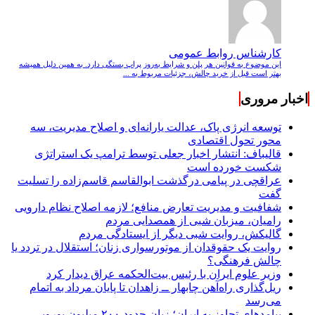
کارشناس روابط عمومی
این موضوع به قوانین هر پلن و شرایط به‌روز پراپ بستگی دارد. به همین دلیل همیشه
بهتر است قبل از خرید چالش، جزئیات مربوط به ...
اخبار مروری
توسعه انرژی پاک، عدالت یارانه‌ای و اصلاح مدیریت، سه
محور تحول اقتصادی
قالیباف: انتشار اخبار جعلی توسط ترامپ یک استراتژی
شکست خورده است
عراقچی در پیامی درگذشت ابوالقاسم قاسم‌زاده را تسلیت
گفت
شفافیت و مدیریت تعارض منافع؛ لازمه اصلاح نظام دارویی
رامیان، میزبان شبی از همصدایی مردم
گالیکش، روایت شبی دیگر از ایستادگی مردم
روایت یک حقوقدان از موتورسواری زنان؛ استقلال در تردد یا
چالش فرهنگی؟
وزیر علوم ایران با رئیس بیت‌الحکمه عراق دیدار کرد
ریل‌گذاری راه‌آهن چابهار ــ زاهدان تا پایان مرداد به اتمام
می‌رسد
پیامدهای تجاوز به ایران؛ زیان حدود ۲۰۰ میلیون یورویی