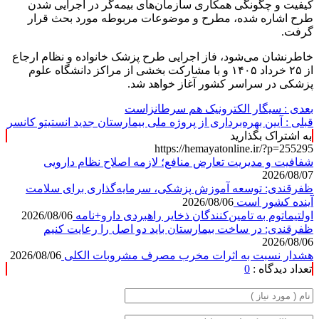
کیفیت و چگونگی همکاری سازمان‌های بیمه‌گر در اجرایی شدن
طرح اشاره شده، مطرح و موضوعات مربوطه مورد بحث قرار
گرفت.
خاطرنشان می‌شود، فاز اجرایی طرح پزشک خانواده و نظام ارجاع
از ۲۵ خرداد ۱۴۰۵ و با مشارکت بخشی از مراکز دانشگاه علوم
پزشکی در سراسر کشور آغاز خواهد شد.
بعدی :
سیگار الکترونیک هم سرطانزاست
قبلی :
آیین بهره‌برداری از پروژه ملی بیمارستان جدید انستیتو کانسر
به اشتراک بگذارید
https://hemayatonline.ir/?p=255295
شفافیت و مدیریت تعارض منافع؛ لازمه اصلاح نظام دارویی
2026/08/07
ظفرقندی: توسعه آموزش پزشکی، سرمایه‌گذاری برای سلامت
آینده کشور است
2026/08/06
اولتیماتوم به تامین‌کنندگان ذخایر راهبردی دارو+نامه
2026/08/06
ظفرقندی: در ساخت بیمارستان باید دو اصل را رعایت کنیم
2026/08/06
هشدار نسبت به اثرات مخرب مصرف مشروبات الکلی
2026/08/06
تعداد دیدگاه :
0