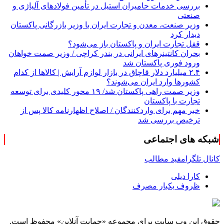
بررسی خدمات حامیران استیل در تأمین فولادهای آلیاژی و
صنعتی
وزیر صنعت، معدن و تجارت ایران با وزیر بازرگانی پاکستان
دیدار کرد
قفل تجارت ایران و پاکستان باز می‌شود؟
بحران کانتینر‌های ایرانی در بندر کراچی / وزیر صمت خواهان
ورود فوری پاکستان شد
۲.۴ میلیارد دلار قاچاق در بازار لوازم آرایش | کالاها از کدام
کشورها وارد ایران می‌شوند؟
وزیر صمت راهی پاکستان شد/ ۱۹ محور کلیدی برای توسعه
تجارت با پاکستان
خبر مهم برای واردکنندگان / اصلاح اظهارنامه کالا پس از
ترخیص بررسی شد
شبکه های اجتماعی
کانال تلگرام
فید مطالب
کارا دیلی
ظروف یکبار مصرف
حقوق این وب سایت برای مجموعه «حمایت‌ آنلاین» محفوظ است.