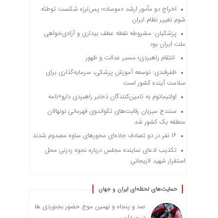
اخراج دو مأمور ارشد «موساد»؛ پس‌لرزه شکست توطئه
شوم تغییر نظام ایران
پزشکیان: مشروطه نقطه عطف بیداری و آزادی‌خواهی
ملت ایران بود
انتقام راهبردی؛ مسیر عدالت و ظهور
ظفرقندی: توسعه آموزش پزشکی، سرمایه‌گذاری برای
سلامت آینده کشور است
اولتیماتوم به تامین‌کنندگان ذخایر راهبردی دارو+نامه
سنندج میزبان رقابت‌های تکواندوی قهرمانی نونهالان
منطقه یک کشور شد
۱۶ نفر در دو تصادف جاده‌ای محورهای ساوه مصدوم شدند
تکذیب ادعای نماینده مجلس درباره نحوه ردزنی محل
استقرار شهید لاریجانی
حمایت‌های لحظه‌ای ایران و جهان
صد و پنجاه و نهمین موج حضور بجنوردی ها
در میدان