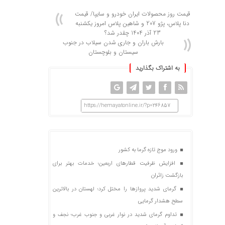
قیمت روز محصولات ایران خودرو و سایپا/ قیمت
دنا پلاس، پژو 207 و شاهین پلاس امروز یکشنبه
23 آذر 1404 چقدر شد؟
بارش باران و جاری شدن سیلاب در جنوب
سیستان و بلوچستان
به اشتراک بگذارید
https://hemayatonline.ir/?p=246857
ورود موج تازه گرما به کشور
افزایش ظرفیت قطارهای اربعین؛ خدمات بهتر برای
بازگشت زائران
گرمای شدید پروازها را مختل کرد؛ لهستان در بالاترین
سطح هشدار گرمایی
تداوم گرمای شدید در نوار غربی و جنوب غرب؛ نجف و