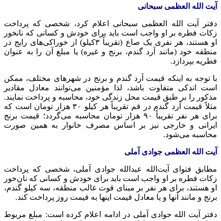
آیت الله العظمی سبحانی
دفتر آیت الله العظمی سبحانی اعلام کرد، شخصی که پرداخت
زکات فطره بر او واجب است باید برای خودش و کسانی که
نانخور
او هستند، هر نفری یک
صاع
(تقریباً
۳کیلو
) از خوراکی‌های رایج در
منطقه خود (مانند آرد گندم، برنج و غیره) یا مبلغ آن را به عنوان
فطریه بپردازد.
با توجه به اینکه قیمت آرد گندم و برنج در شهرهای مختلف، ممکن
است اندکی متفاوت باشد، لذا مؤمنین می‌توانند معادل مقادیر
مذکور را بر طبق قیمت محل زندگی خود، محاسبه و پرداخت نمایند.
مثلاً قیمت آرد گندم در قم تقریباً هر کیلو ۳۰ هزار تومان است که
برای هر نفر تقریباً ۹۰ هزار تومان محاسبه می‌گردد؛ قیمت برنج
ایرانی و خارجی نیز بر اساس مصرف خانوار به همین صورت
محاسبه می‌شود.
آیت الله العظمی جوادی آملی
مطابق فتوای آیت‌الله عبدالله جوادی آملی، شخصی که پرداخت
زکات فطره بر او واجب است باید برای خودش و کسانی که نان‌خور
او هستند، برای هر نفر بر مبنای قوت غالب منطقه، سه کیلو گندم،
برنج و مانند آنها و یا معادل قیمت اینها به قیمت روز پرداخت کند.
دفتر آیت الله جوادی آملی در ادامه اعلام کرده است: مبلغ مربوط