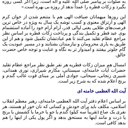
به صلوات بر پیامبر
صلی
الله علیه و
آله
است، زیرا اگر کسی روزه
بگیرد و زکات فطره را عمداً ندهد از روزه بی بهره است.»
این روزها میهمانان ضیافت الهی هم با متنعم شدن از خوان کرم
الهی و ارتزاق معنوی و کسب توشه یک سال به ویژه در خاص
ترین
فرصت‌های طلایی یعنی لیالی قدر، آرام آرام خود را آماده استشمام
بوی عید فطر و تکمیل بندگی و پرداخت زکات فطره بر اساس نظر
مراجع عظام تقلید می‌کنند تا هم عبادتشان تکمیل شود و هم از این
طریق به یاری محرومان و نیازمندان بشتابند و در مسیر عبودیت یک
گام جلوتر بیفتند و امیدوار تر به نگاه و عنایت و توجه خاص حضرت
خالق.
امسال هم میزان زکات فطریه هر نفر طبق نظر مراجع عظام تقلید
حضرات آیات خامنه‌ای، سیستانی، مکارم شیرازی، نوری همدانی،
شبیری
زنجانی، سبحانی، جوادی آملی بر مبنای قوت غالب گندم و
برنج اعلام شده که به شرح زیر است.
آیت الله العظمی خامنه
ای
بر اساس اعلام دفتر آیت الله العظمی خامنه‌ای، رهبر معظم انقلاب
اسلامی، مکلف باید برای خودش و کسانی که نان
خور
او هستند، هر
نفری یک
صاع
(تقریباً سه کیلو) گندم یا جو یا خرما یا کشمش یا برنج
یا ذرت و مانند اینها به مستحق بدهد و اگر پول یکی از اینها را هم
بدهد کافی است.