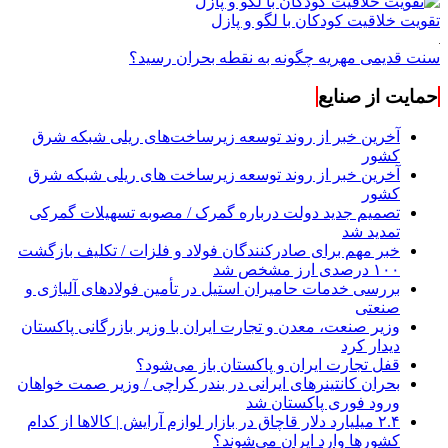
تقویت خلاقیت کودکان با لگو و پازل
سنت قدیمی مهریه چگونه به نقطه بحران رسید؟
حمایت از صنایع
آخرین خبر از روند توسعه زیرساخت‌های ریلی شبکه شرق
کشور
آخرین خبر از روند توسعه زیرساخت های ریلی شبکه شرق
کشور
تصمیم جدید دولت درباره گمرک / مصوبه تسهیلات گمرکی
تمدید شد
خبر مهم برای صادرکنندگان فولاد و فلزات / تکلیف بازگشت
۱۰۰ درصدی ارز مشخص شد
بررسی خدمات حامیران استیل در تأمین فولادهای آلیاژی و
صنعتی
وزیر صنعت، معدن و تجارت ایران با وزیر بازرگانی پاکستان
دیدار کرد
قفل تجارت ایران و پاکستان باز می‌شود؟
بحران کانتینر‌های ایرانی در بندر کراچی / وزیر صمت خواهان
ورود فوری پاکستان شد
۲.۴ میلیارد دلار قاچاق در بازار لوازم آرایش | کالاها از کدام
کشورها وارد ایران می‌شوند؟