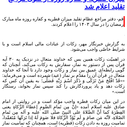
تقلید اعلام شد
قم- دفتر مراجع عظام تقلید میزان فطریه و کفاره روزه ماه مبارک
رمضان را در سال ۱۴۰۳ را اعلام کردند.
به گزارش خبرنگار مهر، زکات‏ از عبادات مالی اسلام است و با
شرایط خاصّی واجب می‌شود.
در اهمیّت‏ زکات همین بس که خداوند متعال در نزدیک به ۳۰ آیه
قرآن پس از دستور به نماز، سفارش به زکات می‌کند، آنچنان که
گویی رابطه‌ای عمیق بین نماز و زکات وجود دارد تا آنجا که خداوند
متعال در قرآن آن را مقدّم بر نماز (عید) شمرده است و می‌فرماید:
««قَدْ
افْلَحَ
مَنْ
تَزَکّی‏
وَ ذَکَرَ
اسْمَ
رَبِّهِ فَصَلّی‏؛ به یقین آن کس که
زکات دهد و یاد پروردگارش را کند سپس نماز بخواند، رستگار
است.»
در این میان زکات‏ فطره واجب مؤکد است و در روایتی از امام
صادق علیه اسلام آمده «
إنّ
مِن تَمامِ
الصَّومِ
إعطاءَ
الزَّکاةِ
یعنی
الفِطرَةَ
کما
أنَّ
الصَّلاةَ
علی
النبِیّ
صلی
الله علیه و
آله
مِن تَمامِ
الصّلاةِ
،
لأنّه
مَن
صامَ
و
لَم
یُؤَدِّ
الزَّکاةَ
فلا
صَومَ
لَهُ
إذا
تَرَکَها
مُتَعَمِّدا،
تمامیت روزه به دادن زکات (فطریه) است، همچنان که تمامیت نماز