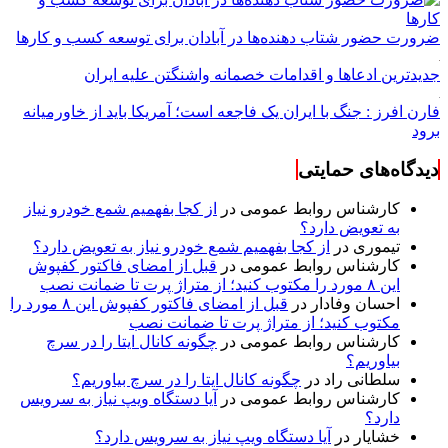
ضرورت حضور شتاب ‌دهنده‌ها در آبادان برای توسعه کسب‌ و کارها
جدیدترین ادعاها و اقدامات خصمانه واشنگتن علیه ایران
فارن افرز : جنگ با ایران یک فاجعه است؛ آمریکا باید از خاورمیانه
برود
دیدگاه‌های حمایتی
کارشناس روابط عمومی
در
از کجا بفهمیم شمع خودرو نیاز
به تعویض دارد؟
تیموری
در
از کجا بفهمیم شمع خودرو نیاز به تعویض دارد؟
کارشناس روابط عمومی
در
قبل از امضای فاکتور کفپوش
این ۸ مورد را مکتوب کنید؛ از متراژ پرت تا ضمانت نصب
احسان وفادار
در
قبل از امضای فاکتور کفپوش این ۸ مورد را
مکتوب کنید؛ از متراژ پرت تا ضمانت نصب
کارشناس روابط عمومی
در
چگونه کانال ایتا را در سرچ
بیاوریم؟
سلطانی راد
در
چگونه کانال ایتا را در سرچ بیاوریم؟
کارشناس روابط عمومی
در
آیا دستگاه ویپ نیاز به سرویس
دارد؟
خشایار
در
آیا دستگاه ویپ نیاز به سرویس دارد؟