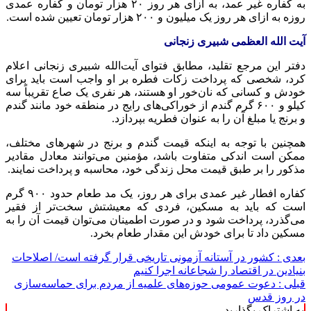
به کفاره غیر عمد، به ازای هر روز ۲۰ هزار تومان و کفاره عمدی
روزه به ازای هر روز یک میلیون و ۲۰۰ هزار تومان تعیین شده است.
آیت الله العظمی شبیری زنجانی
دفتر این مرجع تقلید، مطابق فتوای آیت‌الله
شبیری
زنجانی اعلام
کرد، شخصی که پرداخت زکات فطره بر او واجب است باید برای
خودش و کسانی که نان‌خور او هستند، هر نفری یک
صاع
تقریباً سه
کیلو و ۶۰۰ گرم گندم از خوراکی‌های رایج در منطقه خود مانند گندم
و برنج یا مبلغ آن را به عنوان فطریه بپردازد.
همچنین با توجه به اینکه قیمت گندم و برنج در شهرهای مختلف،
ممکن است اندکی متفاوت باشد، مؤمنین می‌توانند معادل مقادیر
مذکور را بر طبق قیمت محل زندگی خود، محاسبه و پرداخت نمایند.
کفاره افطار غیر عمدی برای هر روز، یک مد طعام حدود ۹۰۰ گرم
است که باید به مسکین، فردی که معیشتش سخت‌تر از فقیر
می‌گذرد، پرداخت شود و در صورت اطمینان می‌توان قیمت آن را به
مسکین داد تا برای خودش این مقدار طعام بخرد.
بعدی :
کشور در آستانه آزمونی تاریخی قرار گرفته است/ اصلاحات
بنیادین در اقتصاد را شجاعانه اجرا کنیم
قبلی :
دعوت عمومی حوزه‌های علمیه از مردم برای حماسه‌سازی
در روز قدس
به اشتراک بگذارید