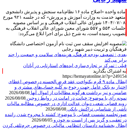
ماده واحده «اصلاح ماده ۱۶ نظام‌نامه سنجش و پذیرش دانشجوی
متعهد خدمت به وزارت آموزش و پرورش» که در جلسه ۹۲۱ مورخ
۱۴۰۴/۰۷/۰۸ شورای عالی انقلاب فرهنگی و بر اساس مصوبه
جلسات ۵۵۴ و ۵۵۷ شورای معین شورای عالی انقلاب فرهنگی به
تصویب رسیده است، به شرح ذیل برای اجرا ابلاغ می‌گردد:
بعدی :
تضعیف بودجه فرهنگ، هزینه‌های سلامت و جمعیت را چند
برابر می‌کند
قبلی :
تمرکز بر تجاری‌سازی ایده‌های استارتاپی در آبادان
به اشتراک بگذارید
https://hemayatonline.ir/?p=249154
ابطال ماده ۹ فُرم یکنواخت عقد قرض‌الحسنه درخصوص اعطای
اختیار به بانک عامل جهت رجوع به کلّیه حساب‌های مشتری و
ضامنین و نیز برداشت هرگونه مطالبات از اموال آنها
2026/08/08
نمونه رای با موضوع: خیانت در امانت در روابط زوجین
2026/08/08
رویه قضایی شعب دیوان عدالت اداری در خصوص مطالبه مالیات
ناشی از شناسایی تراکنش بانکی
2026/08/08
صورتجلسه نشست قضایی با موضوع: کشته یا مجروح شدن راننده
در تعقیب و گریز پس از ایست به خودرو
2026/08/05
ابطال بخشنامه دادستان انتظامی مالیاتی درخصوص جرم‌تلقی‌کردن