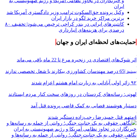
و خبرنگاران در تجاوز نظامی آمریکا و رژیم صهیونیستی به
ایران
وکیل پرونده حق‌السکوت ترامپ وزیر دادگستری آمریکا شد
برترین مراکز خرید لگو در بازار ایران
کانتینرهای ایرانی در بندر کراچی ترخیص می‌شود| تخفیف ۸۰
درصدی برای هزینه‌های انبارداری
حمایت‌های لحظه‌ای ایران و جهان
اثر شوک‌های اقتصادی در زنجیره مرغ تا 22 ماه باقی می‌ماند
ببینید |65 درصد مهندسان کشاورزی بیکارند یا شغل تخصصی ندارند
۹۲ زائر اولی آبادانی به زیارت امام هشتم اعزام شدند
لهونی: رسانه‌های کردستان در روزهای سخت کنار مردم ایستادند
دستیار هوشمند قضایی به کمک قاضی پرونده قتل آمد
4متهم قتل حمیدرضا رجب‌زاده دستگیر شدند
نگاهی حقوقی به یک جنایت جنگی؛ روایتی از حمله به رسانه‌ها و