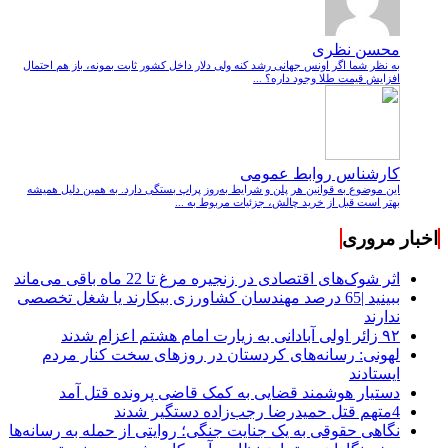
محسن نظری
به نظر شما اگر اونس جهانی رشد کنه ولی دلار داخل کشور ثابت بمونه، باز هم احتمال
افزایش قیمت طلا وجود داره؟ ...
کارشناس روابط عمومی
این موضوع به قوانین هر پلن و شرایط به‌روز پراپ بستگی دارد. به همین دلیل همیشه
بهتر است قبل از خرید چالش، جزئیات مربوط به ...
اخبار مروری
اثر شوک‌های اقتصادی در زنجیره مرغ تا 22 ماه باقی می‌ماند
ببینید |65 درصد مهندسان کشاورزی بیکارند یا شغل تخصصی
ندارند
۹۲ زائر اولی آبادانی به زیارت امام هشتم اعزام شدند
لهونی: رسانه‌های کردستان در روزهای سخت کنار مردم
ایستادند
دستیار هوشمند قضایی به کمک قاضی پرونده قتل آمد
4متهم قتل حمیدرضا رجب‌زاده دستگیر شدند
نگاهی حقوقی به یک جنایت جنگی؛ روایتی از حمله به رسانه‌ها