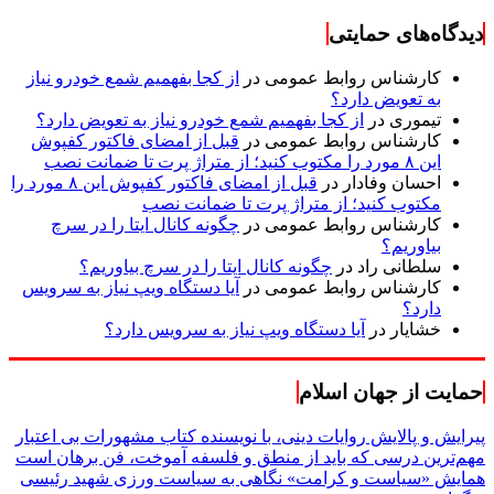
دیدگاه‌های حمایتی
کارشناس روابط عمومی
در
از کجا بفهمیم شمع خودرو نیاز
به تعویض دارد؟
تیموری
در
از کجا بفهمیم شمع خودرو نیاز به تعویض دارد؟
کارشناس روابط عمومی
در
قبل از امضای فاکتور کفپوش
این ۸ مورد را مکتوب کنید؛ از متراژ پرت تا ضمانت نصب
احسان وفادار
در
قبل از امضای فاکتور کفپوش این ۸ مورد را
مکتوب کنید؛ از متراژ پرت تا ضمانت نصب
کارشناس روابط عمومی
در
چگونه کانال ایتا را در سرچ
بیاوریم؟
سلطانی راد
در
چگونه کانال ایتا را در سرچ بیاوریم؟
کارشناس روابط عمومی
در
آیا دستگاه ویپ نیاز به سرویس
دارد؟
خشایار
در
آیا دستگاه ویپ نیاز به سرویس دارد؟
حمایت از جهان اسلام
پیرایش و پالایش روایات دینی، با نویسنده کتاب مشهورات بی اعتبار
مهم‌ترین درسی که باید از منطق و فلسفه آموخت، فن برهان است
همایش «سیاست و کرامت» نگاهی به سیاست ورزی شهید رئیسی