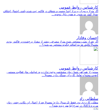
کارشناس روابط عمومی
اگر متراژ و میزان پرت از ابتدا به‌صورت شفاف در فاکتور ثبت شده باشد، احتمال اختلاف
بسیار کمتر می‌شود. به همین دلیل توصیه ...
احسان وفادار
اگر بعد از نصب مشخص شود متراژ مصرفی بیشتر از مقدار درج‌شده در فاکتور بوده،
معمولاً تکلیف هزینه اضافه چگونه مشخص می‌شود؟ ...
کارشناس روابط عمومی
ممنون از همراهی شما. زمان مشخصی وجود ندارد و به عواملی مثل فعالیت مستمر،
کیفیت محتوا و تعامل کاربران بستگی دارد. معمولاً ...
سلطانی راد
مطلب کاربردی بود. فقط یک سوال دارم؛ معمولا بعد از اعمال این نکات، چقدر زمان
می‌بره تا کانال در سرچ ایتا بهتر دیده بشه؟ ...