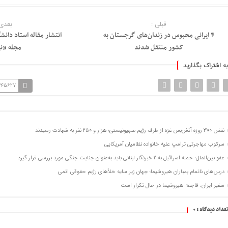
قبلی :
بعدی 
۴ ایرانی محبوس در زندان‌های گرجستان به
انتشار مقاله استاد دان
کشور منتقل شدند
مجله «ن
به اشتراک بگذارید
=245627
نقض ۳۰۰ روزه آتش‌بس غزه از طرف رژیم صهیونیستی؛ هزار و ۲۵۰ نفر به شهادت رسیدند
سرکوب مهاجرتی ترامپ علیه خانواده نظامیان آمریکایی
عفو بین‌الملل: حمله اسرائیل به ۲ خبرنگار لبنانی باید به‌عنوان جنایت جنگی مورد بررسی قرار گیرد
درس‌های ناتمام بمباران هیروشیما؛ جهان زیر سایه خلأ‌های رژیم حقوقی اتمی
سفیر ایران: فاجعه هیروشیما در حال تکرار است
تعداد دیدگاه :
0