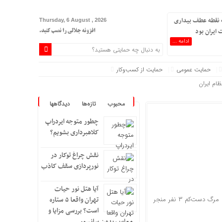
 نقطه عطف بیداری
Thursday, 6 August , 2026
 ایران بود
افزونه جلالی را نصب کنید.
ادامه ...
حمایت عمومی
حمایت از کسب‌وکار
ام ایران
د
محبوب
تازه‌ها
دیدگاهها
چطور متوجه ایردراپ
کشور است
کلاهبرداری بشویم؟
شور شد
نقش چراغ توکار در
نورپردازی سقف کاذب
 لاریجانی
آیا هتل نور حیات
واژگون‌شدن قایق حامل مهاجران در مسیر بالکان، در مرز بوسنی‌وهرزگوین و کرواسی، به مرگ دست‌کم ۳ نفر منجر
تهران واقعا ۵ ستاره
است؟ بررسی مزایا و
معایب بدون سانسور