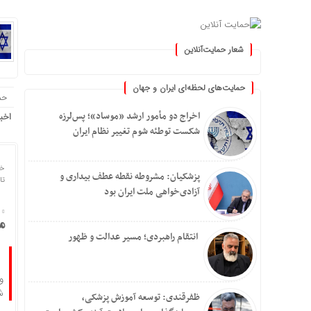
شعار حمایت‌آنلاین
« حمایت‌آنلاین، حامی همه مردم ایر
حمایت‌های لحظه‌ای ایران و جهان
حم
اخراج دو مأمور ارشد «موساد»؛ پس‌لرزه
اخب
شکست توطئه شوم تغییر نظام ایران
خا
پزشکیان: مشروطه نقطه عطف بیداری و
تاریخ
آزادی‌خواهی ملت ایران بود
مرگ ۳ 
انتقام راهبردی؛ مسیر عدالت و ظهور
ش
ظفرقندی: توسعه آموزش پزشکی،