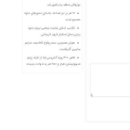
نونهالان منطقه یک کشور شد
۱۶ نفر در دو تصادف جاده‌ای محورهای ساوه
مصدوم شدند
تکذیب ادعای نماینده مجلس درباره نحوه
ردزنی محل استقرار شهید لاریجانی
هوش مصنوعی، بستر وقوع 55درصد جرایم
سایبری آفریقاست
نقض ۳۰۰ روزه آتش‌بس غزه از طرف رژیم
صهیونیستی؛ هزار و ۲۵۰ نفر به شهادت رسیدند