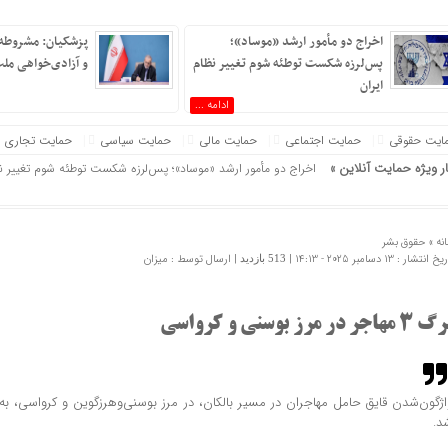
اخراج دو مأمور ارشد «موساد»؛
پزشکیان: مشروطه
پس‌لرزه شکست توطئه شوم تغییر نظام
و آزادی‌خواهی ملت
ایران
ان »
ادامه ...
ایت حقوقی
حمایت اجتماعی
حمایت مالی
حمایت سیاسی
حمایت تجاری
ار ویژه حمایت آنلاین »
اخراج دو مأمور ارشد «موساد»؛ پس‌لرزه شکست توطئه شوم تغییر نظ
پزشکیان: مشروطه نقطه عطف بیداری و آزادی‌خواهی ملت ایران بو
انتقام راهبردی؛ مسیر عدالت و ظهور
نه »
حقوق بشر
ظفرقندی: توسعه آموزش پزشکی، سرمایه‌گذاری برای سلامت آینده 
 انتشار : 13 دسامبر 2025 - 14:13 |
| ارسال توسط :
میزان
513 بازدید
اولتیماتوم به تامین‌کنندگان ذخایر راهبردی دارو+نامه
سنندج میزبان رقابت‌های تکواندوی قهرمانی نونهالان منطقه یک ک
مهاجر در مرز بوسنی و کرواسی
۱۶ نفر در دو تصادف جاده‌ای محورهای ساوه مصدوم شدند
تکذیب ادعای نماینده مجلس درباره نحوه ردزنی محل استقرار شهید
هوش مصنوعی، بستر وقوع 55درصد جرایم سایبری آفریقاست
د.