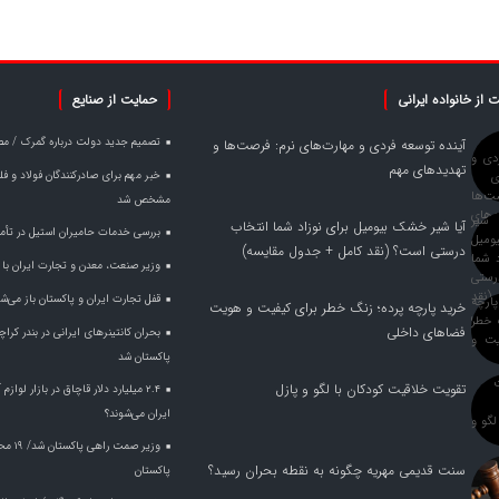
 از خانواده ایرانی
حمایت از صنایع
تصمیم جدید دولت درباره گمرک / مص
آینده توسعه فردی و مهارت‌های نرم: فرصت‌ها و
تهدیدهای مهم
مشخص شد
آیا شیر خشک بیومیل برای نوزاد شما انتخاب
بررسی خدمات حامیران استیل در تأم
درستی است؟ (نقد کامل + جدول مقایسه)
وزیر صنعت، معدن و تجارت ایران با وز
قفل تجارت ایران و پاکستان باز می‌ش
خرید پارچه پرده؛ زنگ خطر برای کیفیت و هویت
فضاهای داخلی
بحران کانتینر‌های ایرانی در بندر ک
پاکستان شد
تقویت خلاقیت کودکان با لگو و پازل
۲.۴ میلیارد دلار قاچاق در بازار لواز
ایران می‌شوند؟
وزیر ص
سنت قدیمی مهریه چگونه به نقطه بحران رسید؟
پاکستان