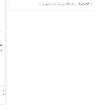
خشایار
در
آیا دستگاه ویپ نیاز به سرویس دارد؟
لط
17 + نه 
د
پ
پ