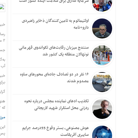
سرمایه‌گذاری برای سلامت آینده کشور است
اولتیماتوم به تامین‌کنندگان ذخایر راهبردی
خبر
دارو+نامه
رسان
۲ مهاجر در محل حادثه و یک نفر بعدا در بیمارستان جان باختند.
سنندج میزبان رقابت‌های تکواندوی قهرمانی
جسد ۲ مهاجر از رودخانه بیرون کشیده شد، در حالی که مهاجر سوم
نونهالان منطقه یک کشور شد
آب د
۱۶ نفر در دو تصادف جاده‌ای محورهای ساوه
مصدوم شدند
برای
گزار
تکذیب ادعای نماینده مجلس درباره نحوه
ردزنی محل استقرار شهید لاریجانی
که ۷ نفر از این گروه زن بوده‌اند.
مرز
هوش مصنوعی، بستر وقوع 55درصد جرایم
پس ا
سایبری آفریقاست