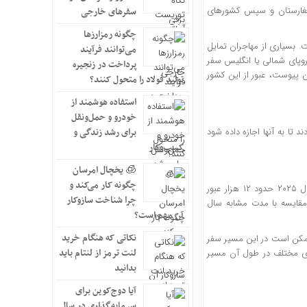
بلغارستان و سپس کشور‌های
سفرهای خارجی
چگونه رمزارزها
. بسیاری از مهاجران تمایل
می‌توانند فرآیند
اروپای شمالی یا انگلیس سفر
پرداخت در زنجیره
اول ژانویه ۲۰۲۳ (دی/بهمن ۱۴۰۲) به منطقه شنگن پیوست، عبور از این کشور
تولید فولاد را متحول کنند؟
استفاده هوشمند از
خودرو و حمل‌ونقل
د تا به آنها اجازه داده شود
برای رشد زندگی و
کسب‌وکار
🧊 یخچال امرسان
چگونه کار می‌کند و
داده‌های آژانس مرزی اروپا (فرانتکس) نشان می‌دهد که این آژانس در ۱۱ ماه نخست سال ۲۰۲۵ حدود ۱۲ هزار عبور
چرا شناخت سازوکار
ر مقایسه با مدت مشابه سال
آن مهم است؟
نکاتی که هنگام خرید
 ممکن است در این مسیر سفر
لنت ترمز از لنتام باید
‌های مختلف در طول آن مسیر
بدانید
آیا دوج‌کوین برای
سرمایه‌گذاری در سال