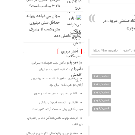
۲۰۲۵ مناسب است؟
:
مهان می‌خواهد روزانه
شگاه صنعتی شریف در
حداقل شش میلیون
یچر»
مترمکعب از مصرف
گاز را کاهش دهد
https://hemayatonline.ir/?p
اخبار مروری
اخراج دو مأمور ارشد «موساد»؛ پس‌لرزه
شکست توطئه شوم تغییر نظام ایران
2026/08/06
پزشکیان: مشروطه نقطه عطف بیداری و
2026/08/06
آزادی‌خواهی ملت ایران بود
2026/08/06
انتقام راهبردی؛ مسیر عدالت و ظهور
2026/08/06
ظفرقندی: توسعه آموزش پزشکی،
2026/08/06
سرمایه‌گذاری برای سلامت آینده کشور است
اولتیماتوم به تامین‌کنندگان ذخایر راهبردی
دارو+نامه
سنندج میزبان رقابت‌های تکواندوی قهرمانی