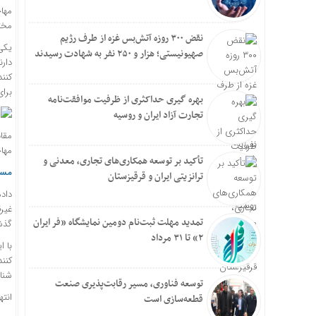
مها
مختل
نقض ۳۰۰ روزه آتش‌بس غزه از طرف رژیم
یکی
صهیونیستی؛ هزار و ۲۵۰ نفر به شهادت رسیدند
دارن
برا
بهره گیری حداکثری از ظرفیت موافقت‌نامه
تجارت آزاد ایران و روسیه
مقام
مهاج
تأکید بر توسعه همکاری‌های تجاری، معدنی و
مسیر
ترانزیتی ایران و قرقیزستان
غیر
تمدید مهلت ثبت‌نام دومین نمایشگاه «فر ایران
گذشته، ۴۳ درصد 
۲» تا ۳۱ مرداد
با ا
کنند
شنا
توسعه فناوری، مسیر رقابت‌پذیری صنعت
انته
قطعه‌سازی است