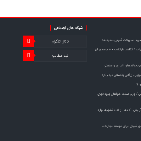
شبکه های اجتماعی
وبه تسهیلات گمرکی تمدید شد
کانال تلگرام
خبر مهم برای صادرکنندگان فولاد و فلزات / تکلیف بازگشت ۱۰۰ درصدی ارز
فید مطالب
ین فولادهای آلیاژی و صنعتی
یر بازرگانی پاکستان دیدار کرد
ود؟
راچی / وزیر صمت خواهان ورود فوری
م آرایش | کالاها از کدام کشورها وارد
مت راهی پاکستان شد/ ۱۹ محور کلیدی برای توسعه تجارت با