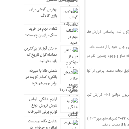
بهترین گوشی برای
بازی کالاف
نکات مهم در خرید
اژگون شد. براساس گزارش‌ها،
سنگ تراورتن چیست؟
۱۰ نقل قول از بزرگترین
معامله‌گران تاریخ که
ق در رودخانه ساو و وجود چندین نفر در
باید بخوانید
شمش طلا یا سپرده
‌نشانان کرواسی موفق شدند ۱۱ نفر دیگر را از قایق نجات دهند. برخی از آنها
بانکی؛ کدام گزینه در
برابر تورم عملکرد
بهتری دارد؟
هنوز اطلاعاتی درمورد هویت مهاجران درگیر در این حادثه ارائه نشده است. با این حال، تلویزیون دولتی HRT گزارش کرد
لوازم خانگی الماس
شوش فروش انواع
لوازم برقی آشپزخانه
این نخستین قایقی نیست که در رودخانه‌های مسیر بالکان واژگون می‌شود. ۱۲ نفر در آگوست ۲۰۲۴ (مرداد/شهریور ۱۴۰۳)
تفاوت نگاه توریست
را از دست دادند.
آماتور و حرفه‌ای در