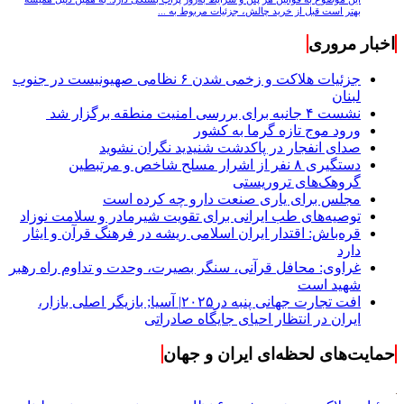
بهتر است قبل از خرید چالش، جزئیات مربوط به ...
اخبار مروری
جزئیات هلاکت و زخمی شدن ۶ نظامی صهیونیست در جنوب
لبنان
نشست ۴ جانبه برای بررسی امنیت منطقه برگزار شد
ورود موج تازه گرما به کشور
صدای انفجار در پاکدشت شنیدید نگران نشوید
دستگیری ۸ نفر از اشرار مسلح شاخص و مرتبطین
گروهک‌های تروریستی
مجلس برای یاری صنعت دارو چه کرده است
توصیه‌های طب ایرانی برای تقویت شیرمادر و سلامت نوزاد
قره‌باش: اقتدار ایران اسلامی ریشه در فرهنگ قرآن و ایثار
دارد
غراوی: محافل قرآنی، سنگر بصیرت، وحدت و تداوم راه رهبر
شهید است
افت تجارت جهانی پنبه در۲۰۲۵| آسیا; بازیگر اصلی بازار،
ایران در انتظار احیای جایگاه صادراتی
حمایت‌های لحظه‌ای ایران و جهان