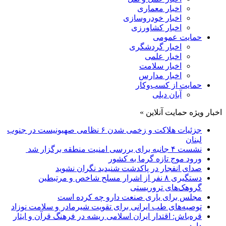
اخبار معماری
اخبار خودروسازی
اخبار کشاورزی
حمایت عمومی
اخبار گردشگری
اخبار علمی
اخبار سلامت
اخبار مدارس
حمایت از کسب‌وکار
آبان دیلی
اخبار ویژه حمایت آنلاین »
جزئیات هلاکت و زخمی شدن ۶ نظامی صهیونیست در جنوب
لبنان
نشست ۴ جانبه برای بررسی امنیت منطقه برگزار شد
ورود موج تازه گرما به کشور
صدای انفجار در پاکدشت شنیدید نگران نشوید
دستگیری ۸ نفر از اشرار مسلح شاخص و مرتبطین
گروهک‌های تروریستی
مجلس برای یاری صنعت دارو چه کرده است
توصیه‌های طب ایرانی برای تقویت شیرمادر و سلامت نوزاد
قره‌باش: اقتدار ایران اسلامی ریشه در فرهنگ قرآن و ایثار
دارد