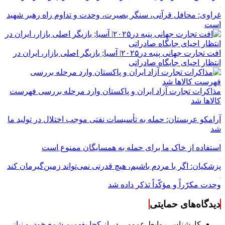
غراوی: محافل قرآنی، سنگر بصیرت، وحدت و تداوم راه رهبر شهید
است
افت تجارت جهانی پنبه در۲۰۲۵| آسیا; بازیگر اصلی بازار، ایران در
انتظار احیای جایگاه صادراتی
مذاکرات تجارت آزاد ایران و پاکستان وارد مرحله بررسی فهرست
کالاها شد
آرامکو عربستان: حمله به تأسیسات نفتی موجب اختلال در تولید ما
شد
استفاده از خاک ما برای حمله به همسایگان ممنوع است
پزشکیان: اگر با مردم باشیم، هیچ قدرتی نمی‌تواند زمین‌گیرمان کند
وحدت مکرّراً و مؤکّداً تذکر داده شد
دیدگاه‌های حمایتی
کارشناس روابط عمومی
در
از کجا بفهمیم شمع خودرو نیاز