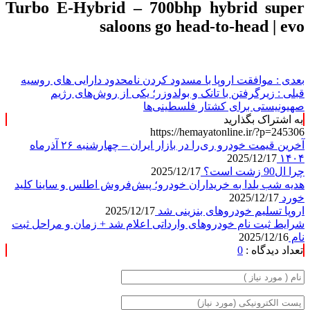
بعدی :
موافقت اروپا با مسدود کردن نامحدود دارایی های روسیه
قبلی :
زیرگرفتن با تانک و بولدوزر؛ یکی از روش‌های رژیم
صهیونیستی برای کشتار فلسطینی‌ها
به اشتراک بگذارید
https://hemayatonline.ir/?p=245306
آخرین قیمت خودرو ری‌را در بازار ایران – چهارشنبه ۲۶ آذرماه
2025/12/17
۱۴۰۴
چرا ال90 زشت است؟
2025/12/17
هدیه شب یلدا به خریداران خودرو؛ پیش‌فروش اطلس و ساینا کلید
خورد
2025/12/17
اروپا تسلیم خودروهای بنزینی شد
2025/12/17
شرایط ثبت نام خودروهای وارداتی اعلام شد + زمان و مراحل ثبت
نام
2025/12/16
تعداد دیدگاه :
0