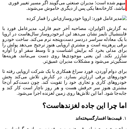
مبهم شده است؛ مدیران صنعتی می‌گویند اگر مسیر تغییر فوری
نباشد، کارخانه‌ها یکی پس از دیگری خاموش می‌شوند.
به گزارش اکوایران، مصاحبه آخر جیم فارلی، مدیرعامل فورد با
فایننشیال تایمز نشان می‌دهد این ابرخودروساز سال‌هاست در اروپا
با یک معادله سراسر دردسر دست‌وپنجه نرم می‌کند. ساخت خودرو
برقی پرهزینه است و مشتری اروپایی هنوز ترجیح می‌دهد پولش را
برای مدلی بخرد که برایش آشناست و تا وسط سفر او را آواره
شارژر نکند. این یعنی موجودی‌ها روی دست می‌مانند، هزینه‌ها
سنگین‌تر می‌شود و مشکلات مدیران عمیق‌تر.
برای دوام آوردن، فورد سراغ همکاری با یک شرکت اروپایی رفته تا
خودروهای برقی ارزان‌تر بسازد. در کنارش تلاش می‌کند بخش
خودروهای کاری و تجاری خود را تقویت کند. چون دست‌کم آن‌جا
مشتری هنوز سر حرفش هست و هر روز ناچار است کار کند و
جابه‌جا شود. اما این تلاش‌ها روی زمین لغزنده اجرا می‌شود.
اما چرا این جاده لغزندهاست؟
۱.
قیمت‌ها افسارگسیخته‌اند
ساخت خودروی تمام‌برقی هنوز به صرفه نیست. باتری گران است،