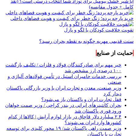
آیا شیر خشک بیومیل برای نوزاد شما انتخاب درستی است؟ (نقد
کامل + جدول مقایسه)
خرید پارچه پرده؛ زنگ خطر برای کیفیت و هویت فضاهای داخلی
تقویت خلاقیت کودکان با لگو و پازل
سنت قدیمی مهریه چگونه به نقطه بحران رسید؟
حمایت از صنایع
خبر مهم برای صادرکنندگان فولاد و فلزات / تکلیف بازگشت
۱۰۰ درصدی ارز مشخص شد
بررسی خدمات حامیران استیل در تأمین فولادهای آلیاژی و
صنعتی
وزیر صنعت، معدن و تجارت ایران با وزیر بازرگانی پاکستان
دیدار کرد
قفل تجارت ایران و پاکستان باز می‌شود؟
بحران کانتینر‌های ایرانی در بندر کراچی / وزیر صمت خواهان
ورود فوری پاکستان شد
۲.۴ میلیارد دلار قاچاق در بازار لوازم آرایش | کالاها از کدام
کشورها وارد ایران می‌شوند؟
وزیر صمت راهی پاکستان شد/ ۱۹ محور کلیدی برای توسعه
تجارت با پاکستان