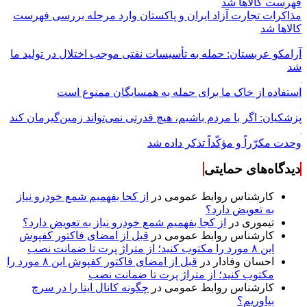
مذاکرات تجارت آزاد ایران و پاکستان وارد مرحله بررسی فهرست
کالاها شد
آرامکو عربستان: حمله به تأسیسات نفتی موجب اختلال در تولید ما
شد
استفاده از خاک ما برای حمله به همسایگان ممنوع است
پزشکیان: اگر با مردم باشیم، هیچ قدرتی نمی‌تواند زمین‌گیرمان کند
وحدت مکرّراً و مؤکّداً تذکر داده شد
دیدگاه‌های حمایتی
کارشناس روابط عمومی
در
از کجا بفهمیم شمع خودرو نیاز
به تعویض دارد؟
تیموری
در
از کجا بفهمیم شمع خودرو نیاز به تعویض دارد؟
کارشناس روابط عمومی
در
قبل از امضای فاکتور کفپوش
این ۸ مورد را مکتوب کنید؛ از متراژ پرت تا ضمانت نصب
احسان وفادار
در
قبل از امضای فاکتور کفپوش این ۸ مورد را
مکتوب کنید؛ از متراژ پرت تا ضمانت نصب
کارشناس روابط عمومی
در
چگونه کانال ایتا را در سرچ
بیاوریم؟