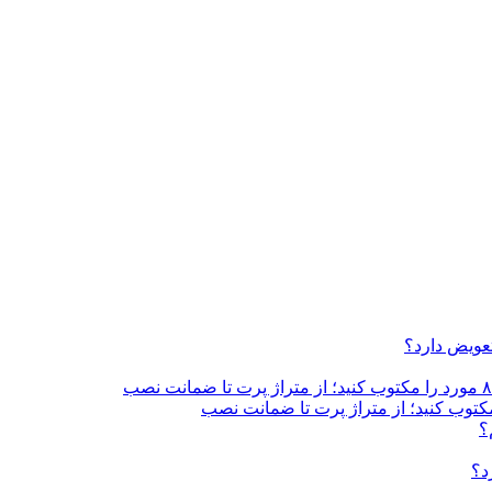
تعویض دارد؟
؟
د؟