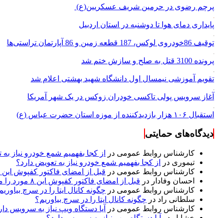
پرچم رضوی در حرمین شریف عسکریین(ع)
پایداری دمای هوا تا دوشنبه در استان اردبیل
توقیف 86خودروی لوکس، 187 قطعه زمین و 86 آپارتمان تراستی‌ها
پرونده 3100 قتل به صلح و سازش ختم شد
تقویم آموزشی نیمسال اول دانشگاه شهید بهشتی اعلام شد
آغاز سرویس پولی تاکسی خودران زوکس در یک شهر آمریکا
استقبال ۱۰۶ هزار بازدیدکننده از موزه استان حضرت عباس (ع)
دیدگاه‌های حمایتی
کارشناس روابط عمومی
در
از کجا بفهمیم شمع خودرو نیاز به 
تیموری
در
از کجا بفهمیم شمع خودرو نیاز به تعویض دارد؟
کارشناس روابط عمومی
در
قبل از امضای فاکتور کفپوش این ۸ مورد را مکتوب کنید؛ از متراژ پرت تا ضمانت نصب
احسان وفادار
در
قبل از امضای فاکتور کفپوش این ۸ مورد را مکتوب کنید؛ از متراژ پرت تا ضمانت نصب
کارشناس روابط عمومی
در
چگونه کانال ایتا را در سرچ بیاوریم
سلطانی راد
در
چگونه کانال ایتا را در سرچ بیاوریم؟
کارشناس روابط عمومی
در
آیا دستگاه ویپ نیاز به سرویس دار
خشایار
در
آیا دستگاه ویپ نیاز به سرویس دارد؟