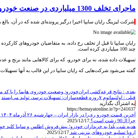
ماجرای تخلف 1300 میلیاردی در صنعت خودرو
شرکت لیزینگ رایان سایپا اخیرا درگیر پرونده‌ای شده که در آن، بالغ بر 1300 میلیارد تومان در قالب تسهیلات به برخی شرکت‌های عمدتا صوری، پرداخت و این پول هنوز برنگشته
چند 100 میلیاردی کرده است.
تسهیلات داده شده، نه برای خودرو، که برای کالاهایی مانند برنج و 
گفته می‌شود شرکت‌هایی که رایان سایپا در این قالب به آنها تسهیلات
بعدی :
نتایج قرعه‌کشی ایران‌خودرو: وضعیت خودروی هایما را با کد ملی
قبلی :
اولتیماتوم ۷روزه قطعه‌سازان: تسهیلات نرسد، تولید می‌ایستد
به اشتراک بگذارید
https://hemayatonline.ir/?p=241637
آخرین قیمت خودرو ری‌را در بازار ایران – چهارشنبه ۲۶ آذرماه ۱۴۰۴
چرا ال90 زشت است؟
2025/12/17
هدیه شب یلدا به خریداران خودرو؛ پیش‌فروش اطلس و ساینا کلید خو
اروپا تسلیم خودروهای بنزینی شد
2025/12/17