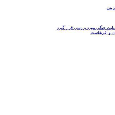
د شد
ان و آفریقاست