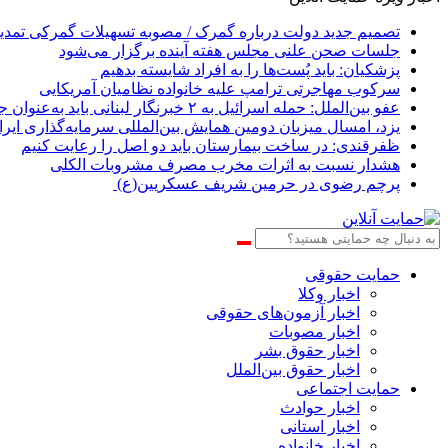
تصمیم جدید دولت درباره گمرک / مصوبه تسهیلات گمرکی تمدی
جلسات صحن علنی مجلس هفته آینده برگزار می‌شود
پزشکیان: باید پُست‌ها را به افراد شایسته بدهیم
سرکوب مهاجرتی ترامپ علیه خانواده نظامیان آمریکایی
عفو بین‌الملل: حمله اسرائیل به ۲ خبرنگار لبنانی باید به‌عنوان جنایت جنگی مورد بررسی قرار گیرد
یزد، امسال میزبان دومین همایش بین‌المللی سرمایه‌گذاری ایر
ظفرقندی: در ساخت بیمارستان باید دو اصل را رعایت کنیم
هشدار نسبت به اثرات مخرب مصرف مشروبات الکلی
پرچم رضوی در حرمین شریف عسکریین(ع)
حمایت حقوقی
اخبار وکلا
اخبار آزمون‌های حقوقی
اخبار مصوبات
اخبار حقوق بشر
اخبار حقوق بین‌الملل
حمایت اجتماعی
اخبار حوادث
اخبار استانی
اخبار خانواده