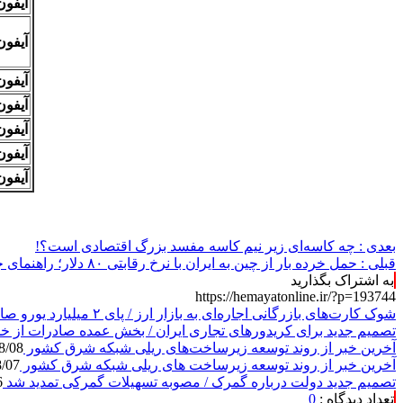
آیفون ۱۳ نسخه CH (۱۲۸ گی
آیفون ۱۴ نسخه CH (۱۲۸ گی
آیفون ۱۳ پرومکس نسخه ZDA (۲۵۶ 
آیفون ۱۶ نسخه CH (۱۲۸ گی
آیفون ۱۶ پرو نسخه ZAA (۲۵۶ گ
آیفون ۱۶ پرو مکس نسخه ZAA (۲۵۶ 
آیفون ۱۶ پرو مکس نسخه ZAA (۵۱۲ 
بعدی :
چه کاسه‌ای زیر نیم کاسه مفسد بزرگ اقتصادی است؟!
قبلی :
حمل خرده بار از چین به ایران با نرخ رقابتی ۸۰ دلار؛ راهنمای جامع حمل دریایی اقتصادی برای واردکنندگان
به اشتراک بگذارید
https://hemayatonline.ir/?p=193744
شوک کارت‌های بازرگانی اجاره‌ای به بازار ارز / پای ۲ میلیارد یورو صادرات بدون بازگشت در میان است
تصمیم جدید برای کریدورهای تجاری ایران / بخش عمده صادرات از خ
آخرین خبر از روند توسعه زیرساخت‌های ریلی شبکه شرق کشور
8/08
آخرین خبر از روند توسعه زیرساخت های ریلی شبکه شرق کشور
8/07
تصمیم جدید دولت درباره گمرک / مصوبه تسهیلات گمرکی تمدید شد
6
تعداد دیدگاه :
0