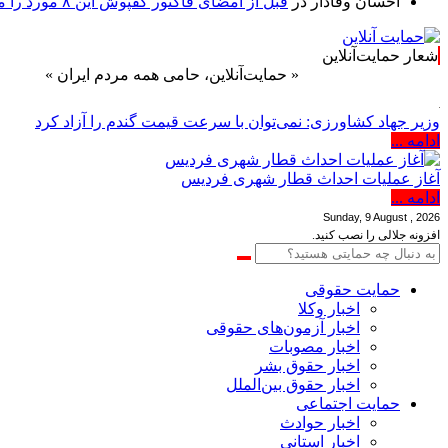
احسان وفادار
در
قبل از امضای فاکتور کفپوش این ۸ مورد را مکتوب کنید؛ از متراژ پرت تا ضمانت نصب
شعار حمایت‌آنلاین
« حمایت‌آنلاین، حامی همه مردم ایران »
وزیر جهاد کشاورزی: نمی‌توان با سرعت قیمت گندم را آزاد کرد
ادامه ...
آغاز عملیات احداث قطار شهری فردیس
ادامه ...
Sunday, 9 August , 2026
افزونه جلالی را نصب کنید.
حمایت حقوقی
اخبار وکلا
اخبار آزمون‌های حقوقی
اخبار مصوبات
اخبار حقوق بشر
اخبار حقوق بین‌الملل
حمایت اجتماعی
اخبار حوادث
اخبار استانی