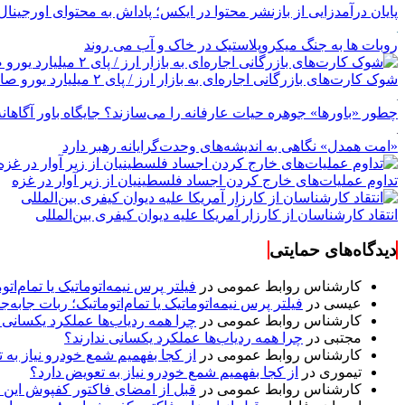
پایان درآمدزایی از بازنشر محتوا در ایکس؛ پاداش به محتوای اورجینال
روبات ها به جنگ میکروپلاستیک در خاک و آب می روند
شوک کارت‌های بازرگانی اجاره‌ای به بازار ارز / پای ۲ میلیارد یورو صادرات بدون بازگشت در میان است
چطور «باورها» جوهره حیات عارفانه را می‌سازند؟ جایگاه باور آگاهانه
«امت همدل» نگاهی به اندیشه‌های وحدت‌گرایانه رهبر دارد
تداوم عملیات‌های خارج کردن اجساد فلسطینیان از زیر آوار در غزه
انتقاد کارشناسان از کارزار آمریکا علیه دیوان کیفری بین‌المللی
دیدگاه‌های حمایتی
کارشناس روابط عمومی
در
فیلتر پرس نیمه‌اتوماتیک یا تمام‌
عیسی
در
فیلتر پرس نیمه‌اتوماتیک یا تمام‌اتوماتیک؛ ربات جا
کارشناس روابط عمومی
در
چرا همه ردیاب‌ها عملکرد یکسانی ن
مجتبی
در
چرا همه ردیاب‌ها عملکرد یکسانی ندارند؟
کارشناس روابط عمومی
در
از کجا بفهمیم شمع خودرو نیاز به 
تیموری
در
از کجا بفهمیم شمع خودرو نیاز به تعویض دارد؟
کارشناس روابط عمومی
در
قبل از امضای فاکتور کفپوش این ۸ مورد را مکتوب کنید؛ از متراژ پرت تا ضمانت نصب