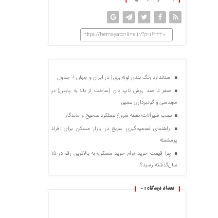
https://hemayatonline.ir/?p=163320
استاندارد رنگ بندی لوله برق | در ایران و جهان + جدول
صفر تا صد روش تاپ دان (ساخت از بالا به پایین) در
مهندسی و گودبرداری عمیق
نصب شیرآلات؛ نقطه شروع عملکرد صحیح و ماندگار
راهنمای تصمیم‌گیری سریع در بازار مسکن برای افراد
پرمشغله
چرا قیمت خرید «وام خرید مسکن» به بالاترین رقم در ۱۵
سال‌گذشته رسید؟
تعداد دیدگاه :
0