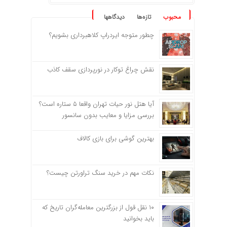
محبوب
تازه‌ها
دیدگاهها
چطور متوجه ایردراپ کلاهبرداری بشویم؟
نقش چراغ توکار در نورپردازی سقف کاذب
آیا هتل نور حیات تهران واقعا ۵ ستاره است؟
بررسی مزایا و معایب بدون سانسور
بهترین گوشی برای بازی کالاف
نکات مهم در خرید سنگ تراورتن چیست؟
۱۰ نقل قول از بزرگترین معامله‌گران تاریخ که
باید بخوانید