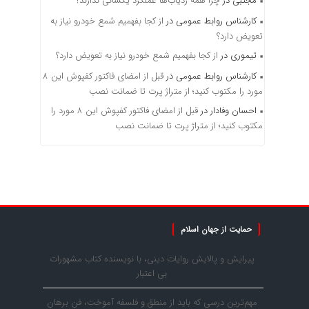
مجتبی
در
چرا همه ردیاب‌ها عملکرد یکسانی ندارند؟
کارشناس روابط عمومی
در
از کجا بفهمیم شمع خودرو نیاز به
تعویض دارد؟
تیموری
در
از کجا بفهمیم شمع خودرو نیاز به تعویض دارد؟
کارشناس روابط عمومی
در
قبل از امضای فاکتور کفپوش این ۸
مورد را مکتوب کنید؛ از متراژ پرت تا ضمانت نصب
احسان وفادار
در
قبل از امضای فاکتور کفپوش این ۸ مورد را
مکتوب کنید؛ از متراژ پرت تا ضمانت نصب
حمایت از جهان اسلام
پیرایش و پالایش روایات دینی، با نویسنده کتاب مشهورات
بی اعتبار
مهم‌ترین درسی که باید از منطق و فلسفه آموخت، فن برهان